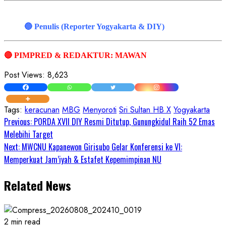
🔵 Penulis (Reporter Yogyakarta & DIY)
🔴 PIMPRED & REDAKTUR: MAWAN
Post Views:
8,623
Tags:
keracunan
MBG
Menyoroti
Sri Sultan HB X
Yogyakarta
Continue
Previous:
PORDA XVII DIY Resmi Ditutup, Gunungkidul Raih 52 Emas
Melebihi Target
Reading
Next:
MWCNU Kapanewon Girisubo Gelar Konferensi ke VI:
Memperkuat Jam’iyah & Estafet Kepemimpinan NU
Related News
2 min read