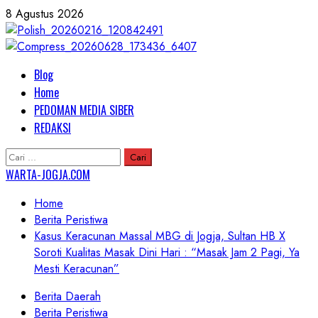
Skip
8 Agustus 2026
to
content
Primary
Blog
Menu
Home
PEDOMAN MEDIA SIBER
REDAKSI
Cari
untuk:
WARTA-JOGJA.COM
Home
Berita Peristiwa
Kasus Keracunan Massal MBG di Jogja, Sultan HB X
Soroti Kualitas Masak Dini Hari : “Masak Jam 2 Pagi, Ya
Mesti Keracunan”
Berita Daerah
Berita Peristiwa