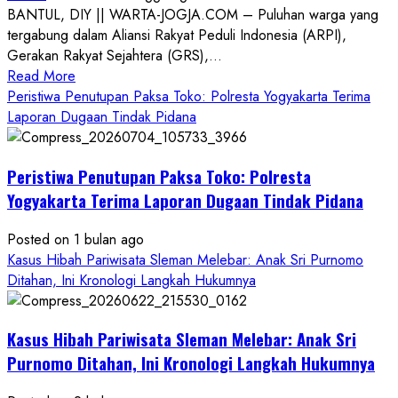
BANTUL, DIY || WARTA-JOGJA.COM – Puluhan warga yang
tergabung dalam Aliansi Rakyat Peduli Indonesia (ARPI),
Gerakan Rakyat Sejahtera (GRS),...
Read
Read More
more
Peristiwa Penutupan Paksa Toko: Polresta Yogyakarta Terima
about
Laporan Dugaan Tindak Pidana
Kasus
Pelecehan
Peristiwa Penutupan Paksa Toko: Polresta
Anak
di
Yogyakarta Terima Laporan Dugaan Tindak Pidana
Bantul:
Aliansi
Posted on 1 bulan ago
Janji
Kasus Hibah Pariwisata Sleman Melebar: Anak Sri Purnomo
Kawal
Ditahan, Ini Kronologi Langkah Hukumnya
Proses
Hukum
Kasus Hibah Pariwisata Sleman Melebar: Anak Sri
Sampai
Tuntas
Purnomo Ditahan, Ini Kronologi Langkah Hukumnya