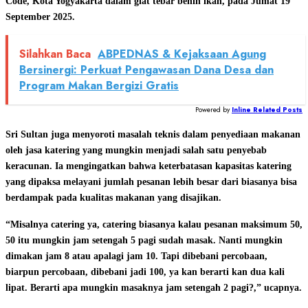
Code, Kota Yogyakarta dalam giat tebar benih ikan, pada Jumat 19
September 2025.
Silahkan Baca
ABPEDNAS & Kejaksaan Agung
Bersinergi: Perkuat Pengawasan Dana Desa dan
Program Makan Bergizi Gratis
Powered by
Inline Related Posts
Sri Sultan juga menyoroti masalah teknis dalam penyediaan makanan
oleh jasa katering yang mungkin menjadi salah satu penyebab
keracunan. Ia mengingatkan bahwa keterbatasan kapasitas katering
yang dipaksa melayani jumlah pesanan lebih besar dari biasanya bisa
berdampak pada kualitas makanan yang disajikan.
“Misalnya catering ya, catering biasanya kalau pesanan maksimum 50,
50 itu mungkin jam setengah 5 pagi sudah masak. Nanti mungkin
dimakan jam 8 atau apalagi jam 10. Tapi dibebani percobaan,
biarpun percobaan, dibebani jadi 100, ya kan berarti kan dua kali
lipat. Berarti apa mungkin masaknya jam setengah 2 pagi?,” ucapnya.