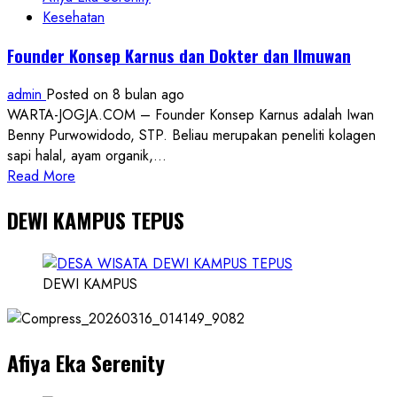
Kesehatan
Founder Konsep Karnus dan Dokter dan Ilmuwan
admin
Posted on 8 bulan ago
WARTA-JOGJA.COM – Founder Konsep Karnus adalah Iwan
Benny Purwowidodo, STP. Beliau merupakan peneliti kolagen
sapi halal, ayam organik,...
Read
Read More
more
DEWI KAMPUS TEPUS
about
Founder
Konsep
Karnus
DEWI KAMPUS
dan
Dokter
dan
Afiya Eka Serenity
Ilmuwan