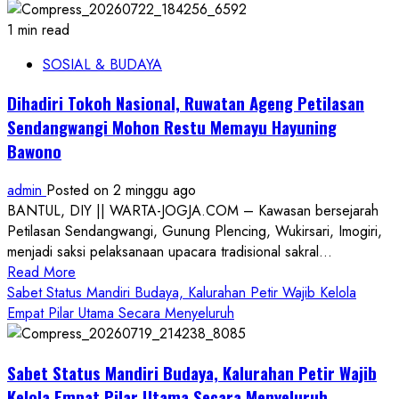
1 min read
SOSIAL & BUDAYA
Dihadiri Tokoh Nasional, Ruwatan Ageng Petilasan
Sendangwangi Mohon Restu Memayu Hayuning
Bawono
admin
Posted on 2 minggu ago
BANTUL, DIY || WARTA-JOGJA.COM – Kawasan bersejarah
Petilasan Sendangwangi, Gunung Plencing, Wukirsari, Imogiri,
menjadi saksi pelaksanaan upacara tradisional sakral...
Read
Read More
more
Sabet Status Mandiri Budaya, Kalurahan Petir Wajib Kelola
about
Empat Pilar Utama Secara Menyeluruh
Dihadiri
Tokoh
Sabet Status Mandiri Budaya, Kalurahan Petir Wajib
Nasional,
Ruwatan
Kelola Empat Pilar Utama Secara Menyeluruh