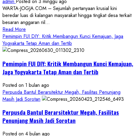
admin
Posted on 3 minggu ago
WARTA-JOGJA.COM – Sejumlah pertanyaan krusial kini
beredar luas di kalangan masyarakat hingga tingkat desa terkait
besaran anggaran riil...
Read
Read More
more
Pemimpin FUI DIY: Kritik Membangun Kunci Kemajuan, Jaga
about
Yogyakarta Tetap Aman dan Tertib
Anggaran
Gedung
Pemimpin FUI DIY: Kritik Membangun Kunci Kemajuan,
KDMP
Rp1,6
Jaga Yogyakarta Tetap Aman dan Tertib
Miliar,
Diduga
Posted on 1 bulan ago
Hanya
Perpusda Bantul Berarsitektur Megah, Fasilitas Penunjang
Separuhnya
Masih Jadi Sorotan
yang
Perpusda Bantul Berarsitektur Megah, Fasilitas
Cair
ke
Penunjang Masih Jadi Sorotan
Kontraktor:
Posted on 4 bulan ago
Ketum