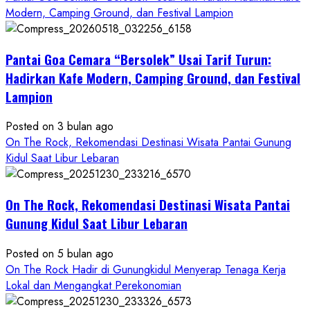
about
Modern, Camping Ground, dan Festival Lampion
ON
THE
Pantai Goa Cemara “Bersolek” Usai Tarif Turun:
ROCK
Gunungkidul
Hadirkan Kafe Modern, Camping Ground, dan Festival
Hadirkan
Lampion
Konsep
Baru,
Posted on 3 bulan ago
Padukan
On The Rock, Rekomendasi Destinasi Wisata Pantai Gunung
Keindahan
Kidul Saat Libur Lebaran
Alam
dan
Wisata
On The Rock, Rekomendasi Destinasi Wisata Pantai
Kekinian
Gunung Kidul Saat Libur Lebaran
Posted on 5 bulan ago
On The Rock Hadir di Gunungkidul Menyerap Tenaga Kerja
Lokal dan Mengangkat Perekonomian