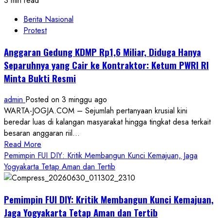
3 min read
Berita Nasional
Protest
Anggaran Gedung KDMP Rp1,6 Miliar, Diduga Hanya
Separuhnya yang Cair ke Kontraktor: Ketum PWRI RI
Minta Bukti Resmi
admin
Posted on 3 minggu ago
WARTA-JOGJA.COM – Sejumlah pertanyaan krusial kini
beredar luas di kalangan masyarakat hingga tingkat desa terkait
besaran anggaran riil...
Read
Read More
more
Pemimpin FUI DIY: Kritik Membangun Kunci Kemajuan, Jaga
about
Yogyakarta Tetap Aman dan Tertib
Anggaran
Gedung
Pemimpin FUI DIY: Kritik Membangun Kunci Kemajuan,
KDMP
Rp1,6
Jaga Yogyakarta Tetap Aman dan Tertib