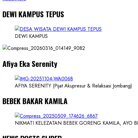
more
DEWI KAMPUS TEPUS
about
Founder
Konsep
Karnus
DEWI KAMPUS
dan
Dokter
dan
Afiya Eka Serenity
Ilmuwan
AFIYA SERENITY (Pijat Akupresur & Relaksasi Jombang)
BEBEK BAKAR KAMILA
NIKMATI KELEZATAN BEBEK GORENG KAMILA, AYO BUK