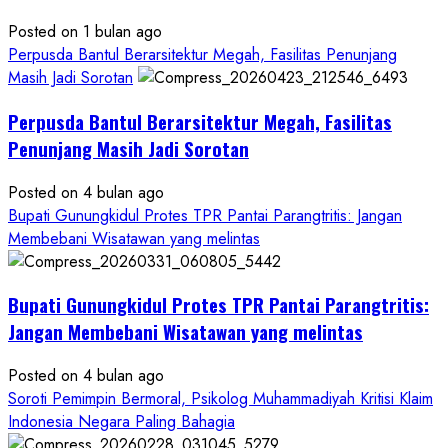
Miliar,
Diduga
Posted on 1 bulan ago
Hanya
Perpusda Bantul Berarsitektur Megah, Fasilitas Penunjang
Separuhnya
Masih Jadi Sorotan
yang
Perpusda Bantul Berarsitektur Megah, Fasilitas
Cair
ke
Penunjang Masih Jadi Sorotan
Kontraktor:
Posted on 4 bulan ago
Ketum
Bupati Gunungkidul Protes TPR Pantai Parangtritis: Jangan
PWRI
Membebani Wisatawan yang melintas
RI
Minta
Bukti
Bupati Gunungkidul Protes TPR Pantai Parangtritis:
Resmi
Jangan Membebani Wisatawan yang melintas
Posted on 4 bulan ago
Soroti Pemimpin Bermoral, Psikolog Muhammadiyah Kritisi Klaim
Indonesia Negara Paling Bahagia