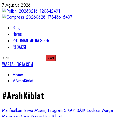
Skip
7 Agustus 2026
to
content
Primary
Blog
Menu
Home
PEDOMAN MEDIA SIBER
REDAKSI
Cari
untuk:
WARTA-JOGJA.COM
Home
#ArahKiblat
#ArahKiblat
Manfaatkan Istiwa A’zam, Program SIKAP BAIK Edukasi Warga
Margosari Cara Praktis Ukur Kiblat