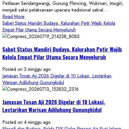
Petilasan Sendangwangi, Gunung Plencing, Wukirsari, Imogiri,
menjadi saksi pelaksanaan upacara tradisional sakral...
Read
Read More
more
Sabet Status Mandiri Budaya, Kalurahan Petir Wajib Kelola
about
Empat Pilar Utama Secara Menyeluruh
Dihadiri
Tokoh
Sabet Status Mandiri Budaya, Kalurahan Petir Wajib
Nasional,
Ruwatan
Kelola Empat Pilar Utama Secara Menyeluruh
Ageng
Petilasan
Posted on 3 minggu ago
Sendangwangi
Jamasan Tosan Aji 2026 Digelar di 10 Lokasi, Lestarikan
Mohon
Warisan Adiluhung Gunungkidul
Restu
Memayu
Jamasan Tosan Aji 2026 Digelar di 10 Lokasi,
Hayuning
Bawono
Lestarikan Warisan Adiluhung Gunungkidul
Posted on 4 minggu ago
Filosofi dan Budaya: Polda DIY Gelar Prosesi Air Suci Jelang