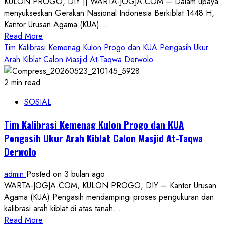
KULON PROGO, DIY || WARTA-JOGJA.COM – Dalam upaya
KUA
menyukseskan Gerakan Nasional Indonesia Berkiblat 1448 H,
Sewon
Kantor Urusan Agama (KUA)...
Verifikasi
Read
Read More
Arah
more
Tim Kalibrasi Kemenag Kulon Progo dan KUA Pengasih Ukur
Kiblat
about
Arah Kiblat Calon Masjid At-Taqwa Derwolo
dengan
Manfaatkan
Theodolite
Rashdul
2 min read
Qiblat,
SOSIAL
KUA
Pengasih
Tim Kalibrasi Kemenag Kulon Progo dan KUA
Edukasi
Pengasih Ukur Arah Kiblat Calon Masjid At-Taqwa
Kaum
Derwolo
Rois
admin
Posted on 3 bulan ago
WARTA-JOGJA.COM, KULON PROGO, DIY – Kantor Urusan
Agama (KUA) Pengasih mendampingi proses pengukuran dan
kalibrasi arah kiblat di atas tanah...
Read
Read More