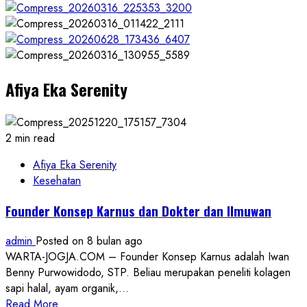
more
about
Tim
Kalibrasi
Kemenag
Afiya Eka Serenity
Kulon
Progo
dan
KUA
2 min read
Pengasih
Ukur
Afiya Eka Serenity
Arah
Kesehatan
Kiblat
Founder Konsep Karnus dan Dokter dan Ilmuwan
Calon
Masjid
admin
Posted on 8 bulan ago
At-
WARTA-JOGJA.COM – Founder Konsep Karnus adalah Iwan
Taqwa
Benny Purwowidodo, STP. Beliau merupakan peneliti kolagen
Derwolo
sapi halal, ayam organik,...
Read
Read More