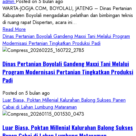
admin
Posted on 5 bulan ago
WARTA-JOGJA.COM, BOYOLALI, JATENG – Dinas Pertanian
Kabupaten Boyolali mengadakan pelatihan dan bimbingan teknis
di ruang rapat Dispertan, acara ini...
Read
Read More
more
Dinas Pertanian Boyolali Gandeng Maxxi Tani Melalui Program
about
Modernisasi Pertanian Tingkatkan Produksi Padi
Dinas
Pertanian
Dinas Pertanian Boyolali Gandeng Maxxi Tani Melalui
Boyolali
Gelar
Program Modernisasi Pertanian Tingkatkan Produksi
Pelatihan
Padi
Budidaya
Singkong
Posted on 5 bulan ago
Wujudkan
Luar Biasa, Poktan Millenial Kalurahan Balong Sukses Panen
Ketahanan
Cabai di Lahan Lumbung Mataraman
Pangan
Kesejahteraan
Petani
Luar Biasa, Poktan Millenial Kalurahan Balong Sukses
Panen Cabai di Lahan Lumbung Mataraman