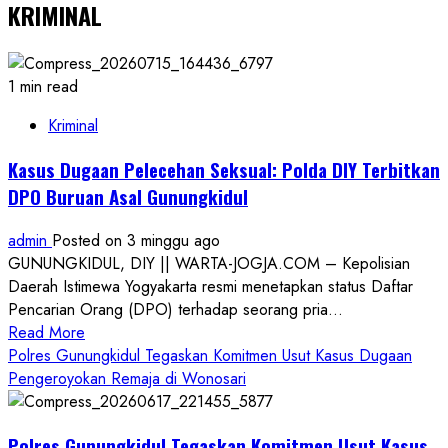
KRIMINAL
1 min read
Kriminal
Kasus Dugaan Pelecehan Seksual: Polda DIY Terbitkan
DPO Buruan Asal Gunungkidul
admin
Posted on 3 minggu ago
GUNUNGKIDUL, DIY || WARTA-JOGJA.COM – Kepolisian
Daerah Istimewa Yogyakarta resmi menetapkan status Daftar
Pencarian Orang (DPO) terhadap seorang pria...
Read
Read More
more
Polres Gunungkidul Tegaskan Komitmen Usut Kasus Dugaan
about
Pengeroyokan Remaja di Wonosari
Kasus
Dugaan
Polres Gunungkidul Tegaskan Komitmen Usut Kasus
Pelecehan