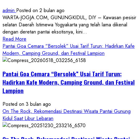
admin
Posted on 2 bulan ago
WARTA-JOGJA.COM, GUNUNGKIDUL, DIY – Kawasan pesisir
selatan Daerah Istimewa Yogyakarta yang telah lama dikenal
dengan deretan pantai eksotisnya, kini...
Read
Read More
more
Pantai Goa Cemara “Bersolek” Usai Tarif Turun: Hadirkan Kafe
about
Modern, Camping Ground, dan Festival Lampion
ON
THE
Pantai Goa Cemara “Bersolek” Usai Tarif Turun:
ROCK
Gunungkidul
Hadirkan Kafe Modern, Camping Ground, dan Festival
Hadirkan
Lampion
Konsep
Baru,
Posted on 3 bulan ago
Padukan
On The Rock, Rekomendasi Destinasi Wisata Pantai Gunung
Keindahan
Kidul Saat Libur Lebaran
Alam
dan
Wisata