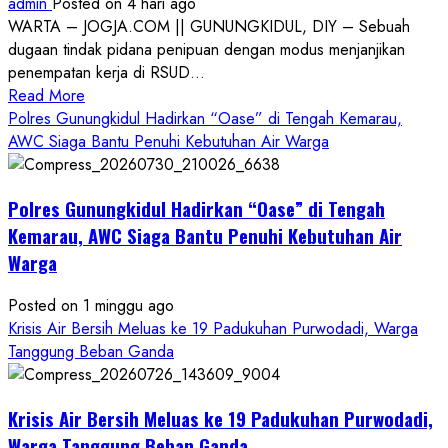
admin
Posted on 4 hari ago
WARTA – JOGJA.COM || GUNUNGKIDUL, DIY – Sebuah
dugaan tindak pidana penipuan dengan modus menjanjikan
penempatan kerja di RSUD...
Read
Read More
more
Polres Gunungkidul Hadirkan “Oase” di Tengah Kemarau,
about
AWC Siaga Bantu Penuhi Kebutuhan Air Warga
Dugaan
Penipuan
Polres Gunungkidul Hadirkan “Oase” di Tengah
Masuk
Kerja
Kemarau, AWC Siaga Bantu Penuhi Kebutuhan Air
RSUD
Warga
Wonosari
Seret
Posted on 1 minggu ago
Oknum
Krisis Air Bersih Meluas ke 19 Padukuhan Purwodadi, Warga
Wartawan
Tanggung Beban Ganda
Krisis Air Bersih Meluas ke 19 Padukuhan Purwodadi,
Warga Tanggung Beban Ganda