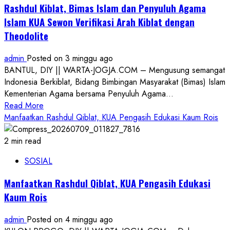
SIKAP
Rashdul Kiblat, Bimas Islam dan Penyuluh Agama
BAIK
Islam KUA Sewon Verifikasi Arah Kiblat dengan
Edukasi
Theodolite
Warga
Margosari
admin
Posted on 3 minggu ago
Cara
BANTUL, DIY || WARTA-JOGJA.COM – Mengusung semangat
Praktis
Indonesia Berkiblat, Bidang Bimbingan Masyarakat (Bimas) Islam
Ukur
Kementerian Agama bersama Penyuluh Agama...
Kiblat
Read
Read More
more
Manfaatkan Rashdul Qiblat, KUA Pengasih Edukasi Kaum Rois
about
Rashdul
2 min read
Kiblat,
SOSIAL
Bimas
Islam
Manfaatkan Rashdul Qiblat, KUA Pengasih Edukasi
dan
Kaum Rois
Penyuluh
Agama
admin
Posted on 4 minggu ago
Islam