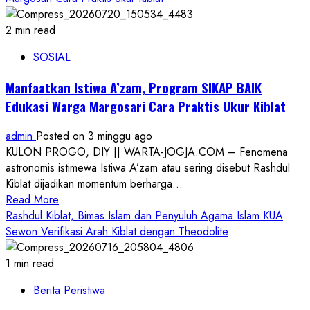
2 min read
SOSIAL
Manfaatkan Istiwa A’zam, Program SIKAP BAIK
Edukasi Warga Margosari Cara Praktis Ukur Kiblat
admin
Posted on 3 minggu ago
KULON PROGO, DIY || WARTA-JOGJA.COM – Fenomena
astronomis istimewa Istiwa A’zam atau sering disebut Rashdul
Kiblat dijadikan momentum berharga...
Read
Read More
more
Rashdul Kiblat, Bimas Islam dan Penyuluh Agama Islam KUA
about
Sewon Verifikasi Arah Kiblat dengan Theodolite
Manfaatkan
Istiwa
1 min read
A’zam,
Berita Peristiwa
Program