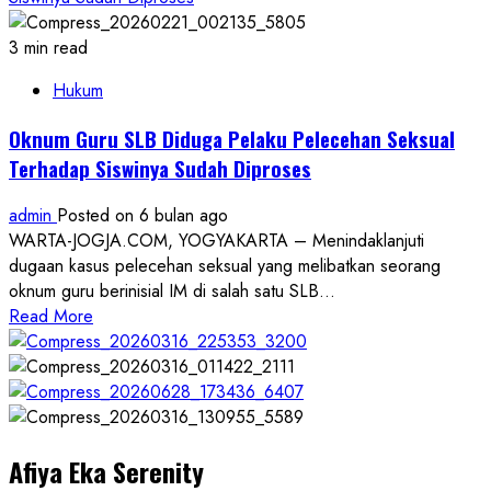
3 min read
Hukum
Oknum Guru SLB Diduga Pelaku Pelecehan Seksual
Terhadap Siswinya Sudah Diproses
admin
Posted on 6 bulan ago
WARTA-JOGJA.COM, YOGYAKARTA – Menindaklanjuti
dugaan kasus pelecehan seksual yang melibatkan seorang
oknum guru berinisial IM di salah satu SLB...
Read
Read More
more
about
Oknum
Guru
SLB
Afiya Eka Serenity
Diduga