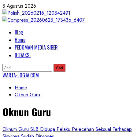
Skip
8 Agustus 2026
to
content
Primary
Blog
Menu
Home
PEDOMAN MEDIA SIBER
REDAKSI
Cari
untuk:
WARTA-JOGJA.COM
Home
Oknun Guru
Oknun Guru
Oknum Guru SLB Diduga Pelaku Pelecehan Seksual Terhadap
Siswinya Sudah Diproses