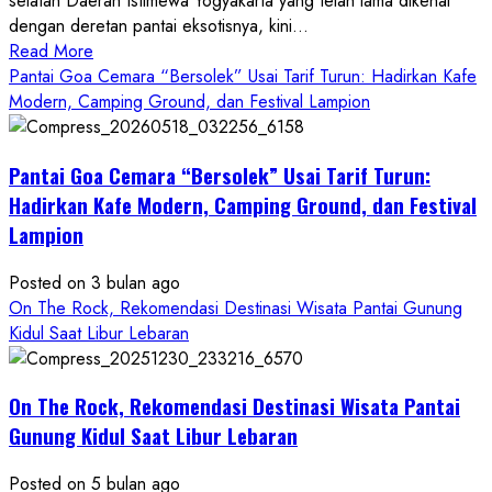
selatan Daerah Istimewa Yogyakarta yang telah lama dikenal
dengan deretan pantai eksotisnya, kini...
Read
Read More
more
Pantai Goa Cemara “Bersolek” Usai Tarif Turun: Hadirkan Kafe
about
Modern, Camping Ground, dan Festival Lampion
ON
THE
Pantai Goa Cemara “Bersolek” Usai Tarif Turun:
ROCK
Gunungkidul
Hadirkan Kafe Modern, Camping Ground, dan Festival
Hadirkan
Lampion
Konsep
Baru,
Posted on 3 bulan ago
Padukan
On The Rock, Rekomendasi Destinasi Wisata Pantai Gunung
Keindahan
Kidul Saat Libur Lebaran
Alam
dan
Wisata
On The Rock, Rekomendasi Destinasi Wisata Pantai
Kekinian
Gunung Kidul Saat Libur Lebaran
Posted on 5 bulan ago