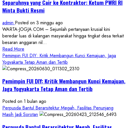
Separuhnya yang Cair ke Kontraktor: Ketum PWRI RI
Minta Bukti Resmi
admin
Posted on 3 minggu ago
WARTA-JOGJA.COM – Sejumlah pertanyaan krusial kini
beredar luas di kalangan masyarakat hingga tingkat desa terkait
besaran anggaran riil...
Read
Read More
more
Pemimpin FUI DIY: Kritik Membangun Kunci Kemajuan, Jaga
about
Yogyakarta Tetap Aman dan Tertib
Anggaran
Gedung
Pemimpin FUI DIY: Kritik Membangun Kunci Kemajuan,
KDMP
Rp1,6
Jaga Yogyakarta Tetap Aman dan Tertib
Miliar,
Diduga
Posted on 1 bulan ago
Hanya
Perpusda Bantul Berarsitektur Megah, Fasilitas Penunjang
Separuhnya
Masih Jadi Sorotan
yang
Perpusda Bantul Berarsitektur Megah, Fasilitas
Cair