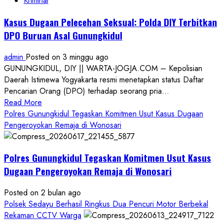
Kriminal
Kasus Dugaan Pelecehan Seksual: Polda DIY Terbitkan
DPO Buruan Asal Gunungkidul
admin
Posted on 3 minggu ago
GUNUNGKIDUL, DIY || WARTA-JOGJA.COM – Kepolisian
Daerah Istimewa Yogyakarta resmi menetapkan status Daftar
Pencarian Orang (DPO) terhadap seorang pria...
Read
Read More
more
Polres Gunungkidul Tegaskan Komitmen Usut Kasus Dugaan
about
Pengeroyokan Remaja di Wonosari
Kasus
Dugaan
Polres Gunungkidul Tegaskan Komitmen Usut Kasus
Pelecehan
Seksual:
Dugaan Pengeroyokan Remaja di Wonosari
Polda
DIY
Posted on 2 bulan ago
Terbitkan
Polsek Sedayu Berhasil Ringkus Dua Pencuri Motor Berbekal
DPO
Rekaman CCTV Warga