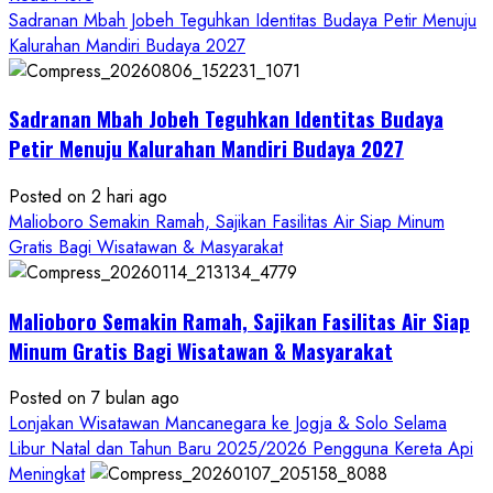
more
Sadranan Mbah Jobeh Teguhkan Identitas Budaya Petir Menuju
about
Kalurahan Mandiri Budaya 2027
Bersama
Bupati
Sadranan Mbah Jobeh Teguhkan Identitas Budaya
Gunungkidul
Antusiasme
Petir Menuju Kalurahan Mandiri Budaya 2027
Warga
Warnai
Posted on 2 hari ago
Kirab
Malioboro Semakin Ramah, Sajikan Fasilitas Air Siap Minum
Budaya
Gratis Bagi Wisatawan & Masyarakat
Sadranan
Mbah
Malioboro Semakin Ramah, Sajikan Fasilitas Air Siap
Jobeh
yang
Minum Gratis Bagi Wisatawan & Masyarakat
Kini
Posted on 7 bulan ago
Resmi
Lonjakan Wisatawan Mancanegara ke Jogja & Solo Selama
Sandang
Libur Natal dan Tahun Baru 2025/2026 Pengguna Kereta Api
Status
Meningkat
Kalurahan