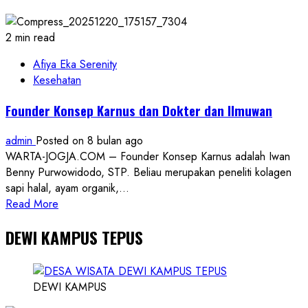
Pelaku
Pelecehan
Seksual
2 min read
Terhadap
Siswinya
Afiya Eka Serenity
Sudah
Kesehatan
Diproses
Founder Konsep Karnus dan Dokter dan Ilmuwan
admin
Posted on 8 bulan ago
WARTA-JOGJA.COM – Founder Konsep Karnus adalah Iwan
Benny Purwowidodo, STP. Beliau merupakan peneliti kolagen
sapi halal, ayam organik,...
Read
Read More
more
DEWI KAMPUS TEPUS
about
Founder
Konsep
Karnus
DEWI KAMPUS
dan