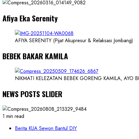
Dokter
dan
Afiya Eka Serenity
Ilmuwan
AFIYA SERENITY (Pijat Akupresur & Relaksasi Jombang)
BEBEK BAKAR KAMILA
NIKMATI KELEZATAN BEBEK GORENG KAMILA, AYO BUK
NEWS POSTS SLIDER
1 min read
Berita KUA Sewon Bantul DIY