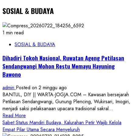
SOSIAL & BUDAYA
1 min read
SOSIAL & BUDAYA
Dihadiri Tokoh Nasional, Ruwatan Ageng Petilasan
Sendangwangi Mohon Restu Memayu Hayuning
Bawono
admin
Posted on 2 minggu ago
BANTUL, DIY || WARTA-JOGJA.COM – Kawasan bersejarah
Petilasan Sendangwangi, Gunung Plencing, Wukirsari, Imogiri,
menjadi saksi pelaksanaan upacara tradisional sakral...
Read
Read More
more
Sabet Status Mandiri Budaya, Kalurahan Petir Wajib Kelola
about
Empat Pilar Utama Secara Menyeluruh