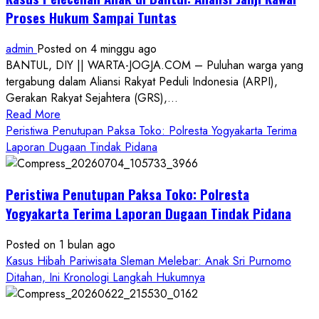
Proses Hukum Sampai Tuntas
admin
Posted on 4 minggu ago
BANTUL, DIY || WARTA-JOGJA.COM – Puluhan warga yang
tergabung dalam Aliansi Rakyat Peduli Indonesia (ARPI),
Gerakan Rakyat Sejahtera (GRS),...
Read
Read More
more
Peristiwa Penutupan Paksa Toko: Polresta Yogyakarta Terima
about
Laporan Dugaan Tindak Pidana
Kasus
Pelecehan
Peristiwa Penutupan Paksa Toko: Polresta
Anak
di
Yogyakarta Terima Laporan Dugaan Tindak Pidana
Bantul:
Aliansi
Posted on 1 bulan ago
Janji
Kasus Hibah Pariwisata Sleman Melebar: Anak Sri Purnomo
Kawal
Ditahan, Ini Kronologi Langkah Hukumnya
Proses
Hukum