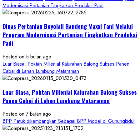
about
Modernisasi Pertanian Tingkatkan Produksi Padi
Dinas
Pertanian
Dinas Pertanian Boyolali Gandeng Maxxi Tani Melalui
Boyolali
Gelar
Program Modernisasi Pertanian Tingkatkan Produksi
Pelatihan
Padi
Budidaya
Singkong
Posted on 5 bulan ago
Wujudkan
Luar Biasa, Poktan Millenial Kalurahan Balong Sukses Panen
Ketahanan
Cabai di Lahan Lumbung Mataraman
Pangan
Kesejahteraan
Petani
Luar Biasa, Poktan Millenial Kalurahan Balong Sukses
Panen Cabai di Lahan Lumbung Mataraman
Posted on 7 bulan ago
BPP Patuk dikembangkan Sebagai BPP Model di Gunungkidul