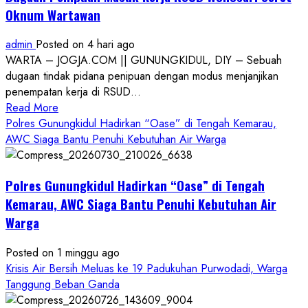
Oknum Wartawan
admin
Posted on 4 hari ago
WARTA – JOGJA.COM || GUNUNGKIDUL, DIY – Sebuah
dugaan tindak pidana penipuan dengan modus menjanjikan
penempatan kerja di RSUD...
Read
Read More
more
Polres Gunungkidul Hadirkan “Oase” di Tengah Kemarau,
about
AWC Siaga Bantu Penuhi Kebutuhan Air Warga
Dugaan
Penipuan
Polres Gunungkidul Hadirkan “Oase” di Tengah
Masuk
Kerja
Kemarau, AWC Siaga Bantu Penuhi Kebutuhan Air
RSUD
Warga
Wonosari
Seret
Posted on 1 minggu ago
Oknum
Krisis Air Bersih Meluas ke 19 Padukuhan Purwodadi, Warga
Wartawan
Tanggung Beban Ganda