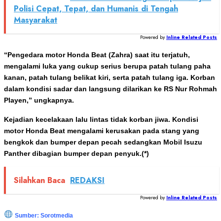
Polisi Cepat, Tepat, dan Humanis di Tengah
Masyarakat
Powered by
Inline Related Posts
“Pengedara motor Honda Beat (Zahra) saat itu terjatuh,
mengalami luka yang cukup serius berupa patah tulang paha
kanan, patah tulang belikat kiri, serta patah tulang iga. Korban
dalam kondisi sadar dan langsung dilarikan ke RS Nur Rohmah
Playen,” ungkapnya.
Kejadian kecelakaan lalu lintas tidak korban jiwa. Kondisi
motor Honda Beat mengalami kerusakan pada stang yang
bengkok dan bumper depan pecah sedangkan Mobil Isuzu
Panther dibagian bumper depan penyuk.(*)
Silahkan Baca
REDAKSI
Powered by
Inline Related Posts
Sumber: Sorotmedia