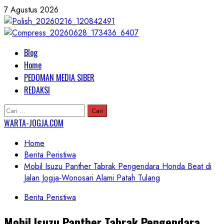
Skip
7 Agustus 2026
to
content
Primary
Blog
Menu
Home
PEDOMAN MEDIA SIBER
REDAKSI
Cari
untuk:
WARTA-JOGJA.COM
Home
Berita Peristiwa
Mobil Isuzu Panther Tabrak Pengendara Honda Beat di
Jalan Jogja-Wonosari Alami Patah Tulang
Berita Peristiwa
Mobil Isuzu Panther Tabrak Pengendara