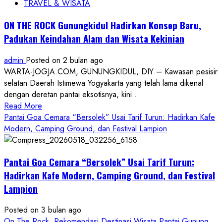
TRAVEL & WISATA
ON THE ROCK Gunungkidul Hadirkan Konsep Baru,
Padukan Keindahan Alam dan Wisata Kekinian
admin
Posted on 2 bulan ago
WARTA-JOGJA.COM, GUNUNGKIDUL, DIY – Kawasan pesisir
selatan Daerah Istimewa Yogyakarta yang telah lama dikenal
dengan deretan pantai eksotisnya, kini...
Read
Read More
more
Pantai Goa Cemara “Bersolek” Usai Tarif Turun: Hadirkan Kafe
about
Modern, Camping Ground, dan Festival Lampion
ON
THE
Pantai Goa Cemara “Bersolek” Usai Tarif Turun:
ROCK
Gunungkidul
Hadirkan Kafe Modern, Camping Ground, dan Festival
Hadirkan
Lampion
Konsep
Baru,
Posted on 3 bulan ago
Padukan
On The Rock, Rekomendasi Destinasi Wisata Pantai Gunung