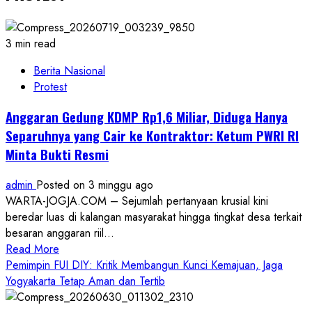
3 min read
Berita Nasional
Protest
Anggaran Gedung KDMP Rp1,6 Miliar, Diduga Hanya
Separuhnya yang Cair ke Kontraktor: Ketum PWRI RI
Minta Bukti Resmi
admin
Posted on 3 minggu ago
WARTA-JOGJA.COM – Sejumlah pertanyaan krusial kini
beredar luas di kalangan masyarakat hingga tingkat desa terkait
besaran anggaran riil...
Read
Read More
more
Pemimpin FUI DIY: Kritik Membangun Kunci Kemajuan, Jaga
about
Yogyakarta Tetap Aman dan Tertib
Anggaran