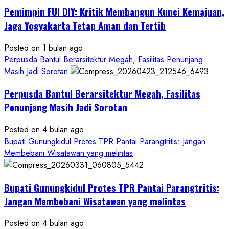
Gedung
Pemimpin FUI DIY: Kritik Membangun Kunci Kemajuan,
KDMP
Rp1,6
Jaga Yogyakarta Tetap Aman dan Tertib
Miliar,
Diduga
Posted on 1 bulan ago
Hanya
Perpusda Bantul Berarsitektur Megah, Fasilitas Penunjang
Separuhnya
Masih Jadi Sorotan
yang
Perpusda Bantul Berarsitektur Megah, Fasilitas
Cair
ke
Penunjang Masih Jadi Sorotan
Kontraktor:
Posted on 4 bulan ago
Ketum
Bupati Gunungkidul Protes TPR Pantai Parangtritis: Jangan
PWRI
Membebani Wisatawan yang melintas
RI
Minta
Bukti
Bupati Gunungkidul Protes TPR Pantai Parangtritis:
Resmi
Jangan Membebani Wisatawan yang melintas
Posted on 4 bulan ago