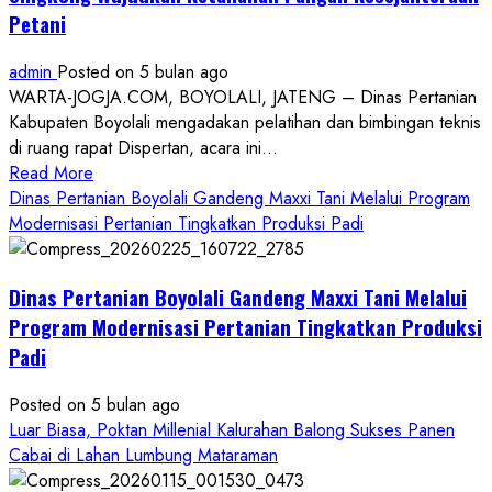
Petani
admin
Posted on 5 bulan ago
WARTA-JOGJA.COM, BOYOLALI, JATENG – Dinas Pertanian
Kabupaten Boyolali mengadakan pelatihan dan bimbingan teknis
di ruang rapat Dispertan, acara ini...
Read
Read More
more
Dinas Pertanian Boyolali Gandeng Maxxi Tani Melalui Program
about
Modernisasi Pertanian Tingkatkan Produksi Padi
Dinas
Pertanian
Dinas Pertanian Boyolali Gandeng Maxxi Tani Melalui
Boyolali
Gelar
Program Modernisasi Pertanian Tingkatkan Produksi
Pelatihan
Padi
Budidaya
Singkong
Posted on 5 bulan ago
Wujudkan
Luar Biasa, Poktan Millenial Kalurahan Balong Sukses Panen
Ketahanan
Cabai di Lahan Lumbung Mataraman
Pangan