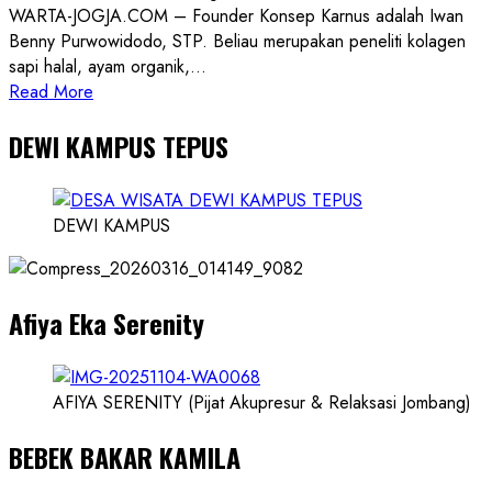
WARTA-JOGJA.COM – Founder Konsep Karnus adalah Iwan
Benny Purwowidodo, STP. Beliau merupakan peneliti kolagen
sapi halal, ayam organik,...
Read
Read More
more
DEWI KAMPUS TEPUS
about
Founder
Konsep
Karnus
DEWI KAMPUS
dan
Dokter
dan
Afiya Eka Serenity
Ilmuwan
AFIYA SERENITY (Pijat Akupresur & Relaksasi Jombang)
BEBEK BAKAR KAMILA