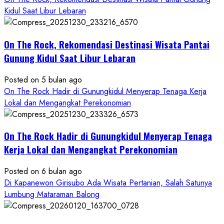
Keindahan
Kidul Saat Libur Lebaran
Alam
dan
Wisata
On The Rock, Rekomendasi Destinasi Wisata Pantai
Kekinian
Gunung Kidul Saat Libur Lebaran
Posted on 5 bulan ago
On The Rock Hadir di Gunungkidul Menyerap Tenaga Kerja
Lokal dan Mengangkat Perekonomian
On The Rock Hadir di Gunungkidul Menyerap Tenaga
Kerja Lokal dan Mengangkat Perekonomian
Posted on 6 bulan ago
Di Kapanewon Girisubo Ada Wisata Pertanian, Salah Satunya
Lumbung Mataraman Balong