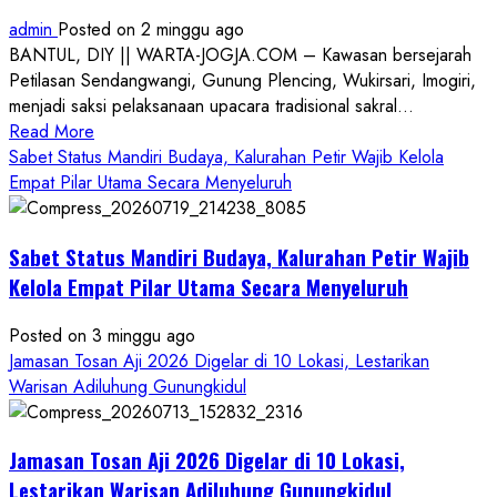
admin
Posted on 2 minggu ago
BANTUL, DIY || WARTA-JOGJA.COM – Kawasan bersejarah
Petilasan Sendangwangi, Gunung Plencing, Wukirsari, Imogiri,
menjadi saksi pelaksanaan upacara tradisional sakral...
Read
Read More
more
Sabet Status Mandiri Budaya, Kalurahan Petir Wajib Kelola
about
Empat Pilar Utama Secara Menyeluruh
Dihadiri
Tokoh
Sabet Status Mandiri Budaya, Kalurahan Petir Wajib
Nasional,
Ruwatan
Kelola Empat Pilar Utama Secara Menyeluruh
Ageng
Petilasan
Posted on 3 minggu ago
Sendangwangi
Jamasan Tosan Aji 2026 Digelar di 10 Lokasi, Lestarikan
Mohon
Warisan Adiluhung Gunungkidul
Restu
Memayu
Jamasan Tosan Aji 2026 Digelar di 10 Lokasi,
Hayuning
Bawono
Lestarikan Warisan Adiluhung Gunungkidul