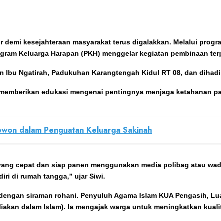
tor demi kesejahteraan masyarakat terus digalakkan. Melalui prog
ram Keluarga Harapan (PKH) menggelar kegiatan pembinaan terp
an Ibu Ngatirah, Padukuhan Karangtengah Kidul RT 08, dan dihadi
 memberikan edukasi mengenai pentingnya menjaga ketahanan pan
ewon dalam Penguatan Keluarga Sakinah
g cepat dan siap panen menggunakan media polibag atau wadah 
i di rumah tangga,” ujar Siwi.
i dengan siraman rohani. Penyuluh Agama Islam KUA Pengasih, Lu
iakan dalam Islam). Ia mengajak warga untuk meningkatkan kuali