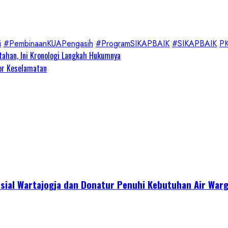
i
#PembinaanKUAPengasih
#ProgramSIKAPBAIK
#SIKAPBAIK
P
tahan, Ini Kronologi Langkah Hukumnya
or Keselamatan
sial Wartajogja dan Donatur Penuhi Kebutuhan Air War