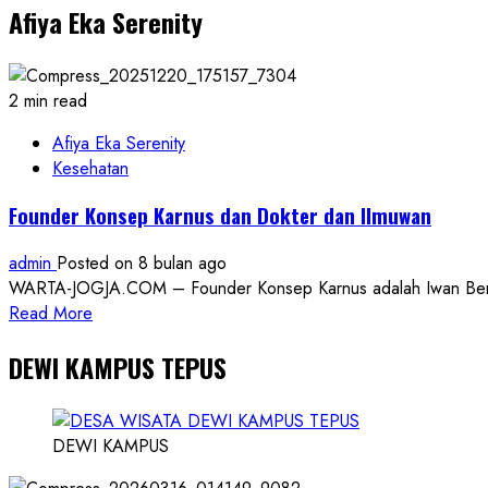
Afiya Eka Serenity
2 min read
Afiya Eka Serenity
Kesehatan
Founder Konsep Karnus dan Dokter dan Ilmuwan
admin
Posted on 8 bulan ago
WARTA-JOGJA.COM – Founder Konsep Karnus adalah Iwan Benny P
Read
Read More
more
DEWI KAMPUS TEPUS
about
Founder
Konsep
Karnus
DEWI KAMPUS
dan
Dokter