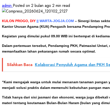
admin
Posted on 2 bulan ago
2 min read
KULON PROGO, DIY
|| WARTA-JOGJA.COM
– Sinergi lintas sek
Kantor Urusan Agama (KUA) Pengasih bersama Pendamping Prog
Kegiatan yang dimulai pukul 09.00 WIB ini bertempat di kediam
Dalam pertemuan tersebut, Pendamping PKH, Patmasiwi Untari,
memanfaatkan lahan pekarangan rumah secara optimal.
Silahkan Baca
Kolaborasi Penyuluh Agama dan PKH S
“Kami mengajak warga untuk mulai menanam tanaman pangan yan
menjadi solusi praktis dalam memenuhi kebutuhan pangan mandir
Tidak hanya dari sisi jasmani dan ekonomi, warga juga dibekal
materi tentang keutamaan Bulan-Bulan Haram (bulan yang dimul