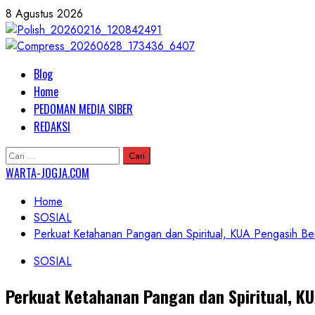
Skip
8 Agustus 2026
to
content
Primary
Blog
Menu
Home
PEDOMAN MEDIA SIBER
REDAKSI
Cari
untuk:
WARTA-JOGJA.COM
Home
SOSIAL
Perkuat Ketahanan Pangan dan Spiritual, KUA Pengasih 
SOSIAL
Perkuat Ketahanan Pangan dan Spiritual, K