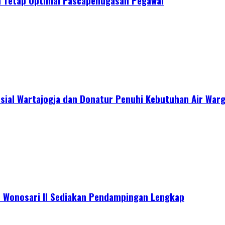
n Tetap Optimal Pascapenugasan Pegawai
sial Wartajogja dan Donatur Penuhi Kebutuhan Air War
s Wonosari II Sediakan Pendampingan Lengkap