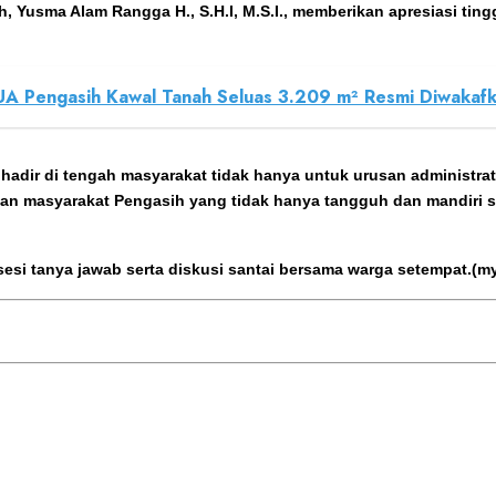
Yusma Alam Rangga H., S.H.I, M.S.I., memberikan apresiasi ting
KUA Pengasih Kawal Tanah Seluas 3.209 m² Resmi Diwakaf
adir di tengah masyarakat tidak hanya untuk urusan administra
irkan masyarakat Pengasih yang tidak hanya tangguh dan mandiri 
 sesi tanya jawab serta diskusi santai bersama warga setempat.(m