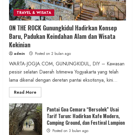
TRAVEL & WISATA
Wisata & Budaya
Bersama Bupati Gunungkidul Antusiasme
ON THE ROCK Gunungkidul Hadirkan Konsep
Warga Warnai Kirab Budaya Sadranan
Baru, Padukan Keindahan Alam dan Wisata
Mbah Jobeh yang Kini Resmi Sandang
Kekinian
Status Kalurahan Mandiri Budaya
admin
Posted on 2 bulan ago
admin
Posted on 17 jam ago
WARTA-JOGJA.COM, GUNUNGKIDUL, DIY – Kawasan
pesisir selatan Daerah Istimewa Yogyakarta yang telah
2 MIN READ
lama dikenal dengan deretan pantai eksotisnya, kini...
Read
Read More
more
about
ON
Berita KUA Semugih, DIY
THE
Pantai Goa Cemara “Bersolek” Usai
ROCK
Keutamaan Sholawat dan Kunci Hidup
Tarif Turun: Hadirkan Kafe Modern,
Gunungkidul
Hadirkan
Camping Ground, dan Festival Lampion
Tenang Jadi Materi Utama Pengajian
Konsep
Baru,
Posted on 3 bulan ago
Aparat Margosari
Padukan