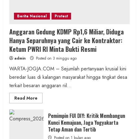
Berita Nasional
Protest
Anggaran Gedung KDMP Rp1,6 Miliar, Diduga
Hanya Separuhnya yang Cair ke Kontraktor:
Ketum PWRI RI Minta Bukti Resmi
admin
Posted on 3 minggu ago
WARTA-JOGJA.COM – Sejumlah pertanyaan krusial kini
beredar luas di kalangan masyarakat hingga tingkat desa
terkait besaran anggaran riil...
Read
Read More
more
about
Anggaran
Gedung
Pemimpin FUI DIY: Kritik Membangun
KDMP
Kunci Kemajuan, Jaga Yogyakarta
Rp1,6
Miliar,
Tetap Aman dan Tertib
Diduga
Hanya
Posted on 1 bulan ago