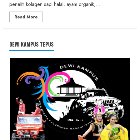
peneliti kolagen sapi halal, ayam organik,...
Read
Read More
more
about
Founder
Konsep
Karnus
dan
DEWI KAMPUS TEPUS
Dokter
dan
Ilmuwan