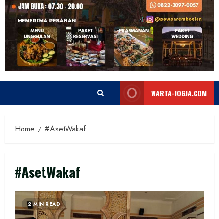
WARTA-JOGJA.COM
Home
#AsetWakaf
#AsetWakaf
2 MIN READ