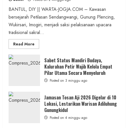
BANTUL, DIY || WARTA-JOGJA.COM – Kawasan
bersejarah Petilasan Sendangwangi, Gunung Plencing,
Wukirsari, Imogiri, menjadi saksi pelaksanaan upacara
tradisional sakral...
Read
Read More
more
about
Dihadiri
Tokoh
Sabet Status Mandiri Budaya,
Nasional,
Kalurahan Petir Wajib Kelola Empat
Ruwatan
Ageng
Pilar Utama Secara Menyeluruh
Petilasan
Sendangwangi
Posted on 3 minggu ago
Mohon
Restu
Memayu
Hayuning
Jamasan Tosan Aji 2026 Digelar di 10
Bawono
Lokasi, Lestarikan Warisan Adiluhung
Gunungkidul
Posted on 4 minggu ago