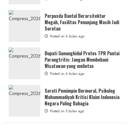
Separuhnya
yang
Cair
ke
Perpusda Bantul Berarsitektur
Kontraktor:
Megah, Fasilitas Penunjang Masih Jadi
Ketum
PWRI
Sorotan
RI
Minta
Posted on 4 bulan ago
Bukti
Resmi
Bupati Gunungkidul Protes TPR Pantai
Parangtritis: Jangan Membebani
Wisatawan yang melintas
Posted on 4 bulan ago
Soroti Pemimpin Bermoral, Psikolog
Muhammadiyah Kritisi Klaim Indonesia
Negara Paling Bahagia
Posted on 5 bulan ago