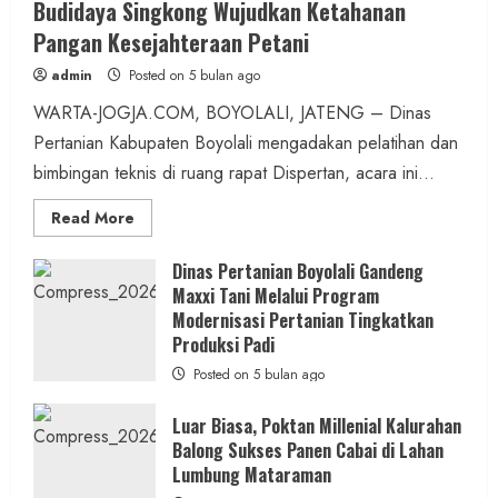
Budidaya Singkong Wujudkan Ketahanan
Pangan Kesejahteraan Petani
admin
Posted on 5 bulan ago
WARTA-JOGJA.COM, BOYOLALI, JATENG – Dinas
Pertanian Kabupaten Boyolali mengadakan pelatihan dan
bimbingan teknis di ruang rapat Dispertan, acara ini...
Read
Read More
more
about
Dinas
Dinas Pertanian Boyolali Gandeng
Pertanian
Maxxi Tani Melalui Program
Boyolali
Gelar
Modernisasi Pertanian Tingkatkan
Pelatihan
Budidaya
Produksi Padi
Singkong
Wujudkan
Posted on 5 bulan ago
Ketahanan
Pangan
Kesejahteraan
Luar Biasa, Poktan Millenial Kalurahan
Petani
Balong Sukses Panen Cabai di Lahan
Lumbung Mataraman