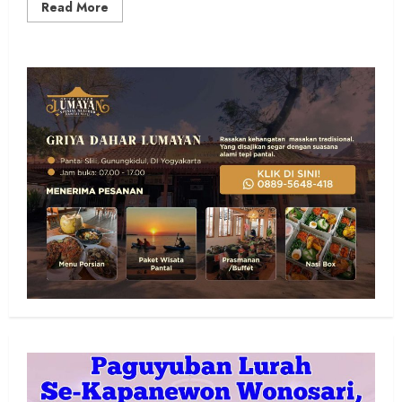
Read
Read More
more
about
Sinergi
KUA
Pengasih
dan
BWI
Sukseskan
Ikrar
Wakaf
Pemakaman
Keluarga
dan
Makam
Umum
di
Janturan