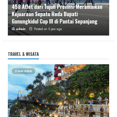
458 Atlet dari Tujuh Provinsi Meramaikan
Kejuaraan Sepatu Roda Bupati
Gunungkidul Cup III di Pantai Sepanjang
admin
Posted on 5 jam ago
3 MIN READ
TRAVEL & WISATA
2 MIN READ
Hiburan
Music
Dua Lagu Karya Pangdam VI/Mulawarman
Jadi Ikon Kompetisi Menyanyi HUT ke-81 RI
admin
Posted on 11 jam ago
2 MIN READ