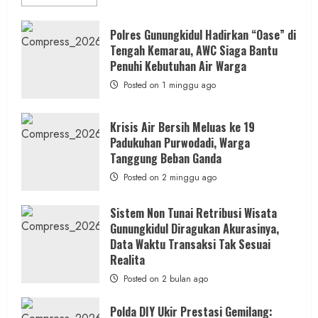
more
about
Dugaan
Penipuan
Polres Gunungkidul Hadirkan “Oase” di
Masuk
Tengah Kemarau, AWC Siaga Bantu
Kerja
RSUD
Penuhi Kebutuhan Air Warga
Wonosari
Seret
Posted on 1 minggu ago
Oknum
Wartawan
Krisis Air Bersih Meluas ke 19
Padukuhan Purwodadi, Warga
Tanggung Beban Ganda
Posted on 2 minggu ago
Sistem Non Tunai Retribusi Wisata
Gunungkidul Diragukan Akurasinya,
Data Waktu Transaksi Tak Sesuai
Realita
Posted on 2 bulan ago
Polda DIY Ukir Prestasi Gemilang: