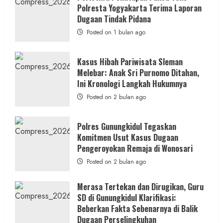
Anak
Polresta Yogyakarta Terima Laporan
di
Bantul:
Dugaan Tindak Pidana
Aliansi
Janji
Posted on 1 bulan ago
Kawal
Proses
Hukum
Sampai
Kasus Hibah Pariwisata Sleman
Tuntas
Melebar: Anak Sri Purnomo Ditahan,
Ini Kronologi Langkah Hukumnya
Posted on 2 bulan ago
Polres Gunungkidul Tegaskan
Komitmen Usut Kasus Dugaan
Pengeroyokan Remaja di Wonosari
Posted on 2 bulan ago
Merasa Tertekan dan Dirugikan, Guru
SD di Gunungkidul Klarifikasi:
Beberkan Fakta Sebenarnya di Balik
Dugaan Perselingkuhan