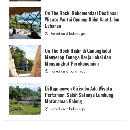
Keindahan
Alam
admin
Posted on 18 jam ago
dan
On The Rock, Rekomendasi Destinasi
Wisata
Wisata Pantai Gunung Kidul Saat Libur
Kekinian
1 MIN READ
Lebaran
Posted on 5 bulan ago
On The Rock Hadir di Gunungkidul
Berita Jateng
Menyerap Tenaga Kerja Lokal dan
Kebakaran Hanguskan Kantin dan Gudang
Mengangkat Perekonomian
SD Negeri 1 Jerukan, Polsek Juwangi
Posted on 6 bulan ago
Lakukan Olah TKP
admin
Posted on 1 hari ago
Di Kapanewon Girisubo Ada Wisata
Pertanian, Salah Satunya Lumbung
Mataraman Balong
Posted on 7 bulan ago