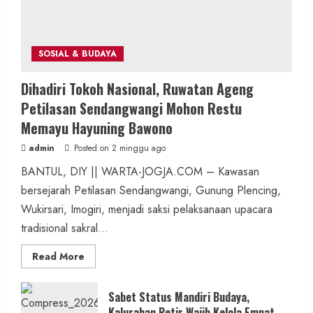
SOSIAL & BUDAYA
Dihadiri Tokoh Nasional, Ruwatan Ageng
Petilasan Sendangwangi Mohon Restu
Memayu Hayuning Bawono
admin
Posted on 2 minggu ago
BANTUL, DIY || WARTA-JOGJA.COM – Kawasan
bersejarah Petilasan Sendangwangi, Gunung Plencing,
Wukirsari, Imogiri, menjadi saksi pelaksanaan upacara
tradisional sakral...
Read
Read More
more
about
Dihadiri
Tokoh
Sabet Status Mandiri Budaya,
Nasional,
Kalurahan Petir Wajib Kelola Empat