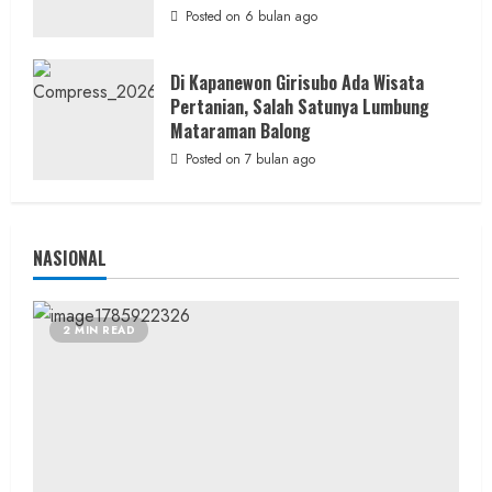
Merayakan HUT ke-81 RI untuk
Posted on 6 bulan ago
Memperkokoh Persatuan dan Nasionalisme
admin
Posted on 17 jam ago
Di Kapanewon Girisubo Ada Wisata
Pertanian, Salah Satunya Lumbung
Mataraman Balong
Posted on 7 bulan ago
NASIONAL
2 MIN READ