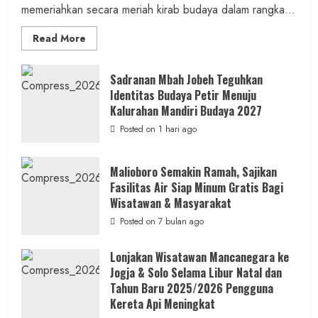
memeriahkan secara meriah kirab budaya dalam rangka...
Read
Read More
more
about
Bersama
Bupati
Sadranan Mbah Jobeh Teguhkan
Gunungkidul
Identitas Budaya Petir Menuju
Antusiasme
Warga
Kalurahan Mandiri Budaya 2027
Warnai
Kirab
Posted on 1 hari ago
Budaya
Sadranan
Mbah
Jobeh
Malioboro Semakin Ramah, Sajikan
yang
Fasilitas Air Siap Minum Gratis Bagi
Kini
Resmi
Wisatawan & Masyarakat
Sandang
Status
Posted on 7 bulan ago
Kalurahan
Mandiri
Budaya
Lonjakan Wisatawan Mancanegara ke
Jogja & Solo Selama Libur Natal dan
Tahun Baru 2025/2026 Pengguna
Kereta Api Meningkat