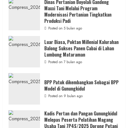
Dinas
Dinas Pertanian Boyolali Gandeng
Pertanian
Maxxi Tani Melalui Program
Boyolali
Gelar
Modernisasi Pertanian Tingkatkan
Pelatihan
Budidaya
Produksi Padi
Singkong
Wujudkan
Posted on 5 bulan ago
Ketahanan
Pangan
Kesejahteraan
Luar Biasa, Poktan Millenial Kalurahan
Petani
Balong Sukses Panen Cabai di Lahan
Lumbung Mataraman
Posted on 7 bulan ago
BPP Patuk dikembangkan Sebagai BPP
Model di Gunungkidul
Posted on 9 bulan ago
Kadis Pertan dan Pangan Gunungkidul
Melepas Peserta Pelatihan Magang
Usaha Tani 7P4S/2025 Dorong Petani