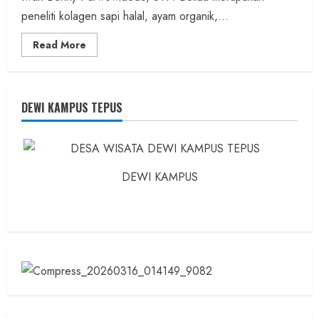
peneliti kolagen sapi halal, ayam organik,...
Read
Read More
more
about
Founder
Konsep
Karnus
dan
DEWI KAMPUS TEPUS
Dokter
dan
Ilmuwan
DEWI KAMPUS