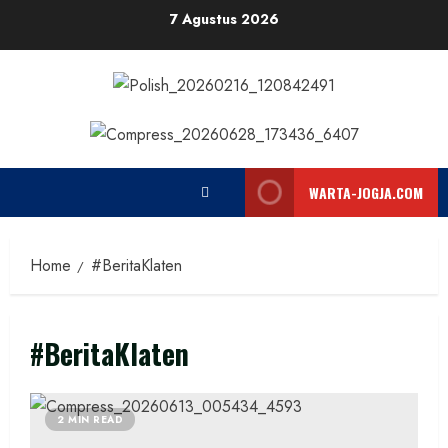
Skip
7 Agustus 2026
to
content
WARTA-JOGJA.COM
Home
#BeritaKlaten
#BeritaKlaten
2 MIN READ