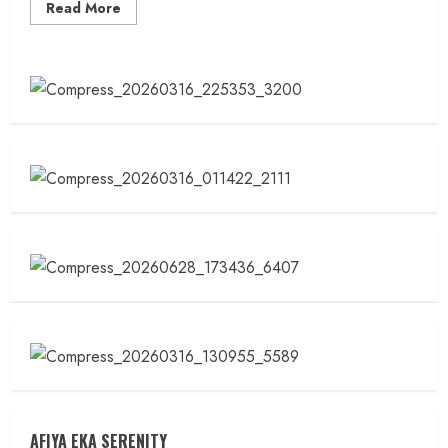
Read
Read More
more
about
Satresnarkoba
Polres
Klaten
Berhasil
Ungkap
Kasus
Narkotika:
15
Perkara,
23
Tersangka
AFIYA EKA SERENITY