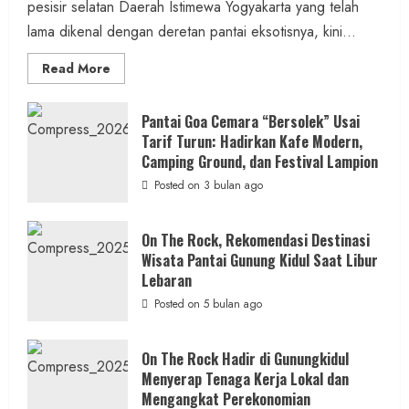
pesisir selatan Daerah Istimewa Yogyakarta yang telah
1 MIN READ
lama dikenal dengan deretan pantai eksotisnya, kini...
Read
Read More
more
about
ON
Berita Jateng
THE
Pantai Goa Cemara “Bersolek” Usai
ROCK
Tarif Turun: Hadirkan Kafe Modern,
Kebakaran Hanguskan Kantin dan Gudang
Gunungkidul
Hadirkan
Camping Ground, dan Festival Lampion
SD Negeri 1 Jerukan, Polsek Juwangi
Konsep
Baru,
Posted on 3 bulan ago
Lakukan Olah TKP
Padukan
Keindahan
Alam
admin
Posted on 17 jam ago
dan
On The Rock, Rekomendasi Destinasi
Wisata
Wisata Pantai Gunung Kidul Saat Libur
Kekinian
1 MIN READ
Lebaran
Posted on 5 bulan ago
On The Rock Hadir di Gunungkidul
Berita Daerah
Menyerap Tenaga Kerja Lokal dan
Lomba Pengagungan Kalurahan Balong:
Mengangkat Perekonomian