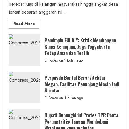
beredar luas di kalangan masyarakat hingga tingkat desa
terkait besaran anggaran riil...
Read
Read More
more
about
Anggaran
Gedung
Pemimpin FUI DIY: Kritik Membangun
KDMP
Kunci Kemajuan, Jaga Yogyakarta
Rp1,6
Miliar,
Tetap Aman dan Tertib
Diduga
Hanya
Posted on 1 bulan ago
Separuhnya
yang
Cair
ke
Perpusda Bantul Berarsitektur
Kontraktor:
Megah, Fasilitas Penunjang Masih Jadi
Ketum
PWRI
Sorotan
RI
Minta
Posted on 4 bulan ago
Bukti
Resmi
Bupati Gunungkidul Protes TPR Pantai
Parangtritis: Jangan Membebani
Wisatawan yang melintas