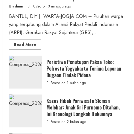
admin
Posted on 3 minggu ago
BANTUL, DIY || WARTA-JOGJA.COM – Puluhan warga
yang tergabung dalam Aliansi Rakyat Peduli Indonesia
(ARPI), Gerakan Rakyat Sejahtera (GRS),...
Read
Read More
more
about
Kasus
Pelecehan
Peristiwa Penutupan Paksa Toko:
Anak
Polresta Yogyakarta Terima Laporan
di
Bantul:
Dugaan Tindak Pidana
Aliansi
Janji
Posted on 1 bulan ago
Kawal
Proses
Hukum
Sampai
Kasus Hibah Pariwisata Sleman
Tuntas
Melebar: Anak Sri Purnomo Ditahan,
Ini Kronologi Langkah Hukumnya
Posted on 2 bulan ago