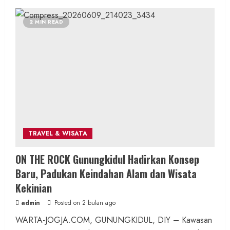
Wisata & Budaya
Bersama Bupati Gunungkidul Antusiasme
2 MIN READ
Warga Warnai Kirab Budaya Sadranan
Mbah Jobeh yang Kini Resmi Sandang
Status Kalurahan Mandiri Budaya
admin
Posted on 8 jam ago
2 MIN READ
TRAVEL & WISATA
Berita KUA Semugih, DIY
ON THE ROCK Gunungkidul Hadirkan Konsep
Keutamaan Sholawat dan Kunci Hidup
Baru, Padukan Keindahan Alam dan Wisata
Tenang Jadi Materi Utama Pengajian
Kekinian
Aparat Margosari
admin
Posted on 2 bulan ago
admin
Posted on 9 jam ago
WARTA-JOGJA.COM, GUNUNGKIDUL, DIY – Kawasan