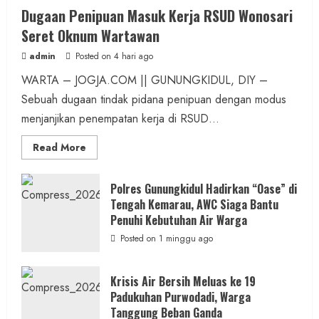
Dugaan Penipuan Masuk Kerja RSUD Wonosari
Seret Oknum Wartawan
admin
Posted on 4 hari ago
WARTA – JOGJA.COM || GUNUNGKIDUL, DIY –
Sebuah dugaan tindak pidana penipuan dengan modus
menjanjikan penempatan kerja di RSUD...
Read
Read More
more
about
Dugaan
Penipuan
Polres Gunungkidul Hadirkan “Oase” di
Masuk
Tengah Kemarau, AWC Siaga Bantu
Kerja
RSUD
Penuhi Kebutuhan Air Warga
Wonosari
Seret
Posted on 1 minggu ago
Oknum
Wartawan
Krisis Air Bersih Meluas ke 19
Padukuhan Purwodadi, Warga
Tanggung Beban Ganda