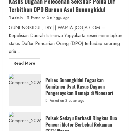
Kasus Dugaan Pelecehan Seksual: Polda DIY
Terbitkan DPO Buruan Asal Gunungkidul
admin
Posted on 3 minggu ago
GUNUNGKIDUL, DIY || WARTA-JOGJA.COM –
Kepolisian Daerah Istimewa Yogyakarta resmi menetapkan
status Daftar Pencarian Orang (DPO) terhadap seorang
pria...
Read
Read More
more
about
Kasus
Dugaan
Polres Gunungkidul Tegaskan
Pelecehan
Komitmen Usut Kasus Dugaan
Seksual:
Polda
Pengeroyokan Remaja di Wonosari
DIY
Terbitkan
Posted on 2 bulan ago
DPO
Buruan
Asal
Gunungkidul
Polsek Sedayu Berhasil Ringkus Dua
Pencuri Motor Berbekal Rekaman
CCTV Warga