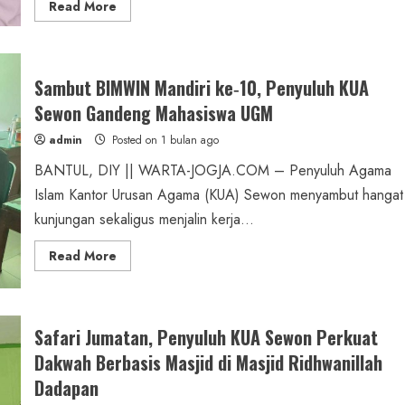
Read
Read More
more
about
Rustam,
Penyuluh
KUA
Sewon:
Sambut BIMWIN Mandiri ke‑10, Penyuluh KUA
Mengelola
Dinamika
Sewon Gandeng Mahasiswa UGM
Keluarga
sebagai
admin
Posted on 1 bulan ago
Ikhtiar
Mewujudkan
BANTUL, DIY || WARTA-JOGJA.COM – Penyuluh Agama
Ketahanan
Keluarga
Islam Kantor Urusan Agama (KUA) Sewon menyambut hangat
kunjungan sekaligus menjalin kerja...
Read
Read More
more
about
Sambut
BIMWIN
Mandiri
ke‑10,
Safari Jumatan, Penyuluh KUA Sewon Perkuat
Penyuluh
KUA
Dakwah Berbasis Masjid di Masjid Ridhwanillah
Sewon
Gandeng
Dadapan
Mahasiswa