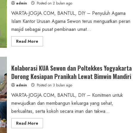
UGM
admin
Posted on 2 bulan ago
WARTA-JOGJA.COM, BANTUL, DIY – Penyuluh Agama
Islam Kantor Urusan Agama Sewon terus menguatkan peran
masjid sebagai pusat pembinaan umat...
Read
Read More
more
about
Safari
Jumatan,
Penyuluh
KUA
Kolaborasi KUA Sewon dan Poltekkes Yogyakarta
Sewon
Perkuat
Dorong Kesiapan Pranikah Lewat Bimwin Mandiri
Dakwah
Berbasis
admin
Posted on 3 bulan ago
Masjid
di
WARTA-JOGJA.COM, BANTUL, DIY – Komitmen untuk
Masjid
Ridhwanillah
mewujudkan dan membangun keluarga yang sehat,
Dadapan
berkualitas, serta kokoh secara iman dan takwa...
Read
Read More
more
about