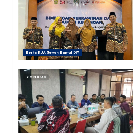
Berita KUA Sewon Bantul DIY
2 MIN READ