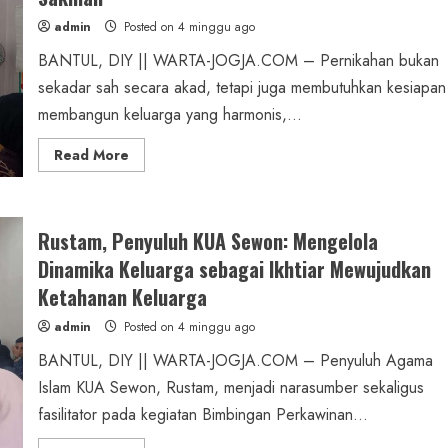
Bangun
Keluarga
admin
Posted on 4 minggu ago
Sakinah
BANTUL, DIY || WARTA-JOGJA.COM – Pernikahan bukan
sekadar sah secara akad, tetapi juga membutuhkan kesiapan
membangun keluarga yang harmonis,...
Read
Read More
more
about
Bimbingan
Perkawinan
KUA
Rustam, Penyuluh KUA Sewon: Mengelola
Sewon:
Menikah
Dinamika Keluarga sebagai Ikhtiar Mewujudkan
Bukan
Sekadar
Ketahanan Keluarga
Sah,
tetapi
Membangun
admin
Posted on 4 minggu ago
Keluarga
Sakinah
BANTUL, DIY || WARTA-JOGJA.COM – Penyuluh Agama
Islam KUA Sewon, Rustam, menjadi narasumber sekaligus
fasilitator pada kegiatan Bimbingan Perkawinan...