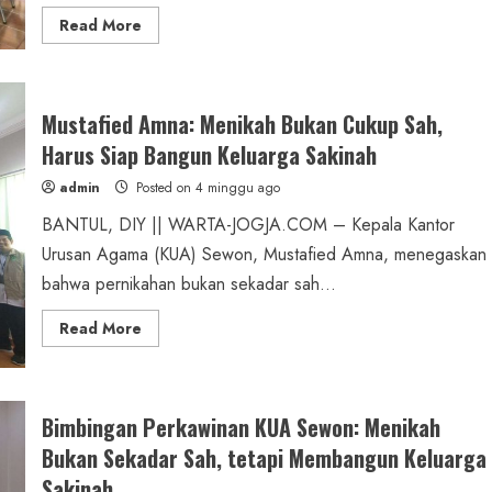
Read
Read More
more
about
Program
KAPAN
NIKAH:
Langkah
Mustafied Amna: Menikah Bukan Cukup Sah,
Strategis
KUA
Harus Siap Bangun Keluarga Sakinah
Sewon
Bangun
admin
Posted on 4 minggu ago
Pondasi
Keluarga
BANTUL, DIY || WARTA-JOGJA.COM – Kepala Kantor
Sakinah
Melalui
Urusan Agama (KUA) Sewon, Mustafied Amna, menegaskan
Pembekalan
Holistik
bahwa pernikahan bukan sekadar sah...
Read
Read More
more
about
Mustafied
Amna:
Menikah
Bukan
Bimbingan Perkawinan KUA Sewon: Menikah
Cukup
Sah,
Bukan Sekadar Sah, tetapi Membangun Keluarga
Harus
Siap
Sakinah