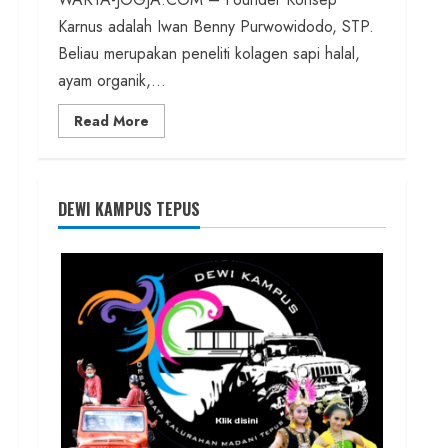
Karnus adalah Iwan Benny Purwowidodo, STP.
Beliau merupakan peneliti kolagen sapi halal,
ayam organik,...
Read
Read More
more
about
Founder
Konsep
Karnus
dan
DEWI KAMPUS TEPUS
Dokter
dan
Ilmuwan