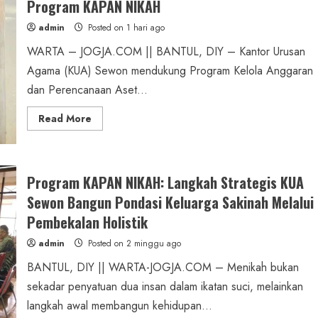
Program KAPAN NIKAH
admin
Posted on 1 hari ago
WARTA – JOGJA.COM || BANTUL, DIY – Kantor Urusan
Agama (KUA) Sewon mendukung Program Kelola Anggaran
dan Perencanaan Aset...
Read
Read More
more
about
KUA
Sewon
Perkuat
Ketahanan
Program KAPAN NIKAH: Langkah Strategis KUA
Keluarga
Lewat
Sewon Bangun Pondasi Keluarga Sakinah Melalui
Program
KAPAN
Pembekalan Holistik
NIKAH
admin
Posted on 2 minggu ago
BANTUL, DIY || WARTA-JOGJA.COM – Menikah bukan
sekadar penyatuan dua insan dalam ikatan suci, melainkan
langkah awal membangun kehidupan...