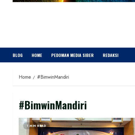
BLOG
HOME
PEDOMAN MEDIA SIBER
REDAKSI
Home
#BimwinMandiri
#BimwinMandiri
1 MIN READ