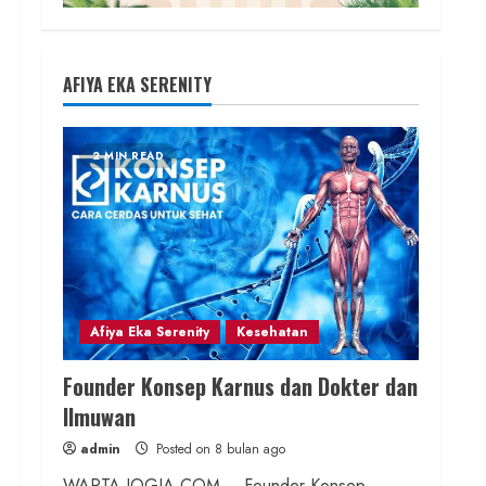
AFIYA EKA SERENITY
2 MIN READ
Afiya Eka Serenity
Kesehatan
Founder Konsep Karnus dan Dokter dan
Ilmuwan
admin
Posted on 8 bulan ago
WARTA-JOGJA.COM – Founder Konsep