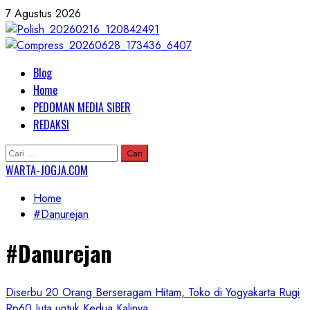
Skip
7 Agustus 2026
to
content
Primary
Blog
Menu
Home
PEDOMAN MEDIA SIBER
REDAKSI
Cari
untuk:
WARTA-JOGJA.COM
Home
#Danurejan
#Danurejan
Diserbu 20 Orang Berseragam Hitam, Toko di Yogyakarta Rugi
Rp60 Juta untuk Kedua Kalinya