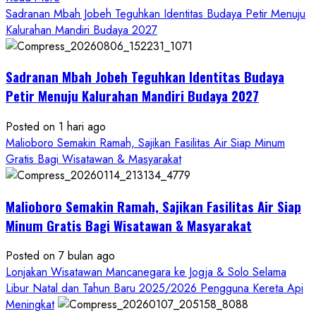
more
Sadranan Mbah Jobeh Teguhkan Identitas Budaya Petir Menuju
about
Kalurahan Mandiri Budaya 2027
Bersama
Bupati
Sadranan Mbah Jobeh Teguhkan Identitas Budaya
Gunungkidul
Antusiasme
Petir Menuju Kalurahan Mandiri Budaya 2027
Warga
Warnai
Posted on 1 hari ago
Kirab
Malioboro Semakin Ramah, Sajikan Fasilitas Air Siap Minum
Budaya
Gratis Bagi Wisatawan & Masyarakat
Sadranan
Mbah
Malioboro Semakin Ramah, Sajikan Fasilitas Air Siap
Jobeh
yang
Minum Gratis Bagi Wisatawan & Masyarakat
Kini
Posted on 7 bulan ago
Resmi
Lonjakan Wisatawan Mancanegara ke Jogja & Solo Selama
Sandang
Libur Natal dan Tahun Baru 2025/2026 Pengguna Kereta Api
Status
Meningkat
Kalurahan