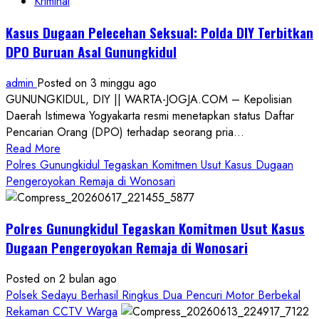
Kriminal
Kasus Dugaan Pelecehan Seksual: Polda DIY Terbitkan
DPO Buruan Asal Gunungkidul
admin
Posted on 3 minggu ago
GUNUNGKIDUL, DIY || WARTA-JOGJA.COM – Kepolisian
Daerah Istimewa Yogyakarta resmi menetapkan status Daftar
Pencarian Orang (DPO) terhadap seorang pria...
Read
Read More
more
Polres Gunungkidul Tegaskan Komitmen Usut Kasus Dugaan
about
Pengeroyokan Remaja di Wonosari
Kasus
Dugaan
Polres Gunungkidul Tegaskan Komitmen Usut Kasus
Pelecehan
Seksual:
Dugaan Pengeroyokan Remaja di Wonosari
Polda
DIY
Posted on 2 bulan ago
Terbitkan
Polsek Sedayu Berhasil Ringkus Dua Pencuri Motor Berbekal
DPO
Rekaman CCTV Warga