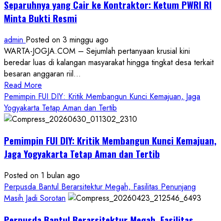
Separuhnya yang Cair ke Kontraktor: Ketum PWRI RI
Minta Bukti Resmi
admin
Posted on 3 minggu ago
WARTA-JOGJA.COM – Sejumlah pertanyaan krusial kini
beredar luas di kalangan masyarakat hingga tingkat desa terkait
besaran anggaran riil...
Read
Read More
more
Pemimpin FUI DIY: Kritik Membangun Kunci Kemajuan, Jaga
about
Yogyakarta Tetap Aman dan Tertib
Anggaran
Gedung
Pemimpin FUI DIY: Kritik Membangun Kunci Kemajuan,
KDMP
Rp1,6
Jaga Yogyakarta Tetap Aman dan Tertib
Miliar,
Diduga
Posted on 1 bulan ago
Hanya
Perpusda Bantul Berarsitektur Megah, Fasilitas Penunjang
Separuhnya
Masih Jadi Sorotan
yang
Perpusda Bantul Berarsitektur Megah, Fasilitas
Cair