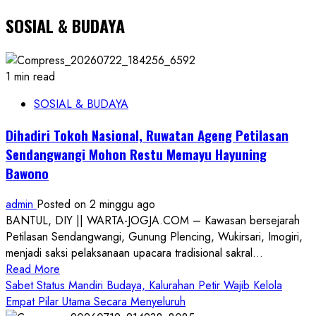
SOSIAL & BUDAYA
1 min read
SOSIAL & BUDAYA
Dihadiri Tokoh Nasional, Ruwatan Ageng Petilasan
Sendangwangi Mohon Restu Memayu Hayuning
Bawono
admin
Posted on 2 minggu ago
BANTUL, DIY || WARTA-JOGJA.COM – Kawasan bersejarah
Petilasan Sendangwangi, Gunung Plencing, Wukirsari, Imogiri,
menjadi saksi pelaksanaan upacara tradisional sakral...
Read
Read More
more
Sabet Status Mandiri Budaya, Kalurahan Petir Wajib Kelola
about
Empat Pilar Utama Secara Menyeluruh