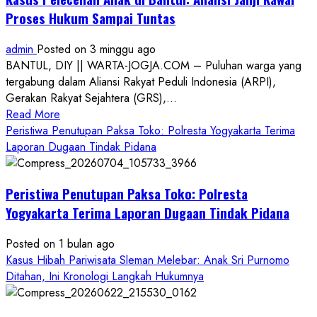
Proses Hukum Sampai Tuntas
admin
Posted on 3 minggu ago
BANTUL, DIY || WARTA-JOGJA.COM – Puluhan warga yang
tergabung dalam Aliansi Rakyat Peduli Indonesia (ARPI),
Gerakan Rakyat Sejahtera (GRS),...
Read
Read More
more
Peristiwa Penutupan Paksa Toko: Polresta Yogyakarta Terima
about
Laporan Dugaan Tindak Pidana
Kasus
Pelecehan
Peristiwa Penutupan Paksa Toko: Polresta
Anak
di
Yogyakarta Terima Laporan Dugaan Tindak Pidana
Bantul:
Aliansi
Posted on 1 bulan ago
Janji
Kasus Hibah Pariwisata Sleman Melebar: Anak Sri Purnomo
Kawal
Ditahan, Ini Kronologi Langkah Hukumnya
Proses
Hukum