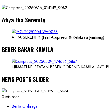
dan
Dokter
dan
Afiya Eka Serenity
Ilmuwan
AFIYA SERENITY (Pijat Akupresur & Relaksasi Jombang)
BEBEK BAKAR KAMILA
NIKMATI KELEZATAN BEBEK GORENG KAMILA, AYO BUK
NEWS POSTS SLIDER
3 min read
Berita Olahraga