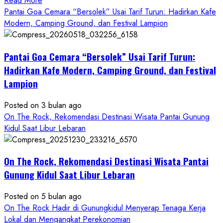
Read More
more
Pantai Goa Cemara “Bersolek” Usai Tarif Turun: Hadirkan Kafe
about
Modern, Camping Ground, dan Festival Lampion
ON
THE
Pantai Goa Cemara “Bersolek” Usai Tarif Turun:
ROCK
Gunungkidul
Hadirkan Kafe Modern, Camping Ground, dan Festival
Hadirkan
Lampion
Konsep
Baru,
Posted on 3 bulan ago
Padukan
On The Rock, Rekomendasi Destinasi Wisata Pantai Gunung
Keindahan
Kidul Saat Libur Lebaran
Alam
dan
Wisata
On The Rock, Rekomendasi Destinasi Wisata Pantai
Kekinian
Gunung Kidul Saat Libur Lebaran
Posted on 5 bulan ago
On The Rock Hadir di Gunungkidul Menyerap Tenaga Kerja
Lokal dan Mengangkat Perekonomian