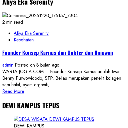
Afiya Eka Serenity
Berseragam
Hitam,
Toko
di
2 min read
Yogyakarta
Rugi
Afiya Eka Serenity
Rp60
Kesehatan
Juta
Founder Konsep Karnus dan Dokter dan Ilmuwan
untuk
Kedua
admin
Posted on 8 bulan ago
Kalinya
WARTA-JOGJA.COM – Founder Konsep Karnus adalah Iwan
Benny Purwowidodo, STP. Beliau merupakan peneliti kolagen
sapi halal, ayam organik,...
Read
Read More
more
DEWI KAMPUS TEPUS
about
Founder
Konsep
Karnus
DEWI KAMPUS