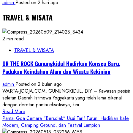
admin
Posted on 2 hari ago
TRAVEL & WISATA
2 min read
TRAVEL & WISATA
ON THE ROCK Gunungkidul Hadirkan Konsep Baru,
Padukan Keindahan Alam dan Wisata Kekinian
admin
Posted on 2 bulan ago
WARTA-JOGJA.COM, GUNUNGKIDUL, DIY – Kawasan pesisir
selatan Daerah Istimewa Yogyakarta yang telah lama dikenal
dengan deretan pantai eksotisnya, kini...
Read
Read More
more
Pantai Goa Cemara “Bersolek” Usai Tarif Turun: Hadirkan Kafe
about
Modern, Camping Ground, dan Festival Lampion
ON