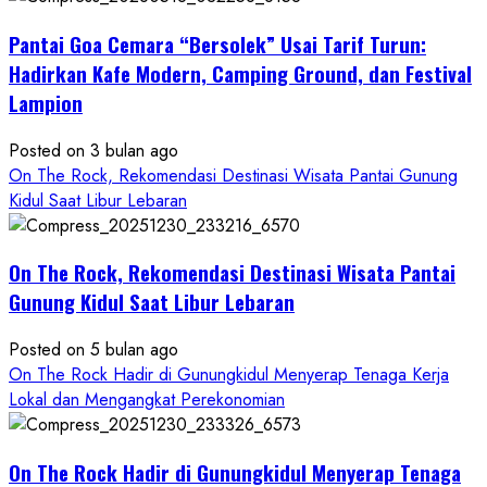
THE
Pantai Goa Cemara “Bersolek” Usai Tarif Turun:
ROCK
Gunungkidul
Hadirkan Kafe Modern, Camping Ground, dan Festival
Hadirkan
Lampion
Konsep
Baru,
Posted on 3 bulan ago
Padukan
On The Rock, Rekomendasi Destinasi Wisata Pantai Gunung
Keindahan
Kidul Saat Libur Lebaran
Alam
dan
Wisata
On The Rock, Rekomendasi Destinasi Wisata Pantai
Kekinian
Gunung Kidul Saat Libur Lebaran
Posted on 5 bulan ago
On The Rock Hadir di Gunungkidul Menyerap Tenaga Kerja
Lokal dan Mengangkat Perekonomian
On The Rock Hadir di Gunungkidul Menyerap Tenaga