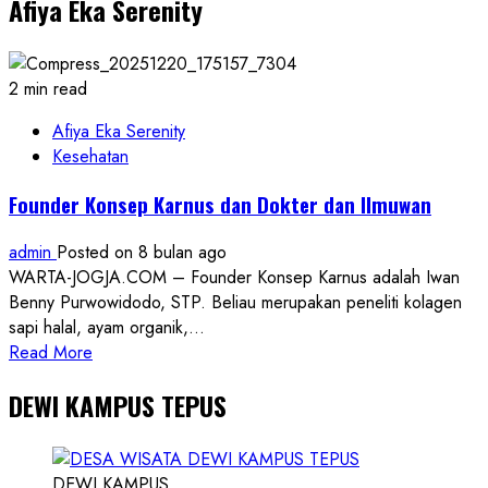
Afiya Eka Serenity
Operasi
Ketupat
Progo
2025,
2 min read
Polres
dan
Afiya Eka Serenity
Pemkab
Kesehatan
Gunungkidul
Founder Konsep Karnus dan Dokter dan Ilmuwan
Siap
Amankan
admin
Posted on 8 bulan ago
Libur
WARTA-JOGJA.COM – Founder Konsep Karnus adalah Iwan
Lebaran
Benny Purwowidodo, STP. Beliau merupakan peneliti kolagen
sapi halal, ayam organik,...
Read
Read More
more
DEWI KAMPUS TEPUS
about
Founder
Konsep
Karnus
DEWI KAMPUS