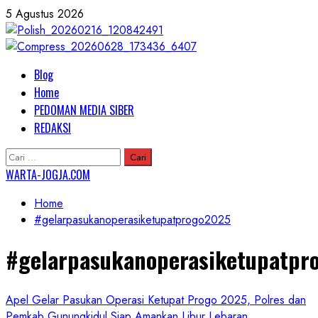
Skip
5 Agustus 2026
to
content
Primary
Blog
Menu
Home
PEDOMAN MEDIA SIBER
REDAKSI
Cari
untuk:
WARTA-JOGJA.COM
Home
#gelarpasukanoperasiketupatprogo2025
#gelarpasukanoperasiketupatpr
Apel Gelar Pasukan Operasi Ketupat Progo 2025, Polres dan
Pemkab Gunungkidul Siap Amankan Libur Lebaran