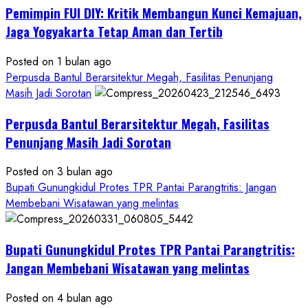
Pemimpin FUI DIY: Kritik Membangun Kunci Kemajuan,
KDMP
Rp1,6
Jaga Yogyakarta Tetap Aman dan Tertib
Miliar,
Diduga
Posted on 1 bulan ago
Hanya
Perpusda Bantul Berarsitektur Megah, Fasilitas Penunjang
Separuhnya
Masih Jadi Sorotan
yang
Perpusda Bantul Berarsitektur Megah, Fasilitas
Cair
ke
Penunjang Masih Jadi Sorotan
Kontraktor:
Posted on 3 bulan ago
Ketum
Bupati Gunungkidul Protes TPR Pantai Parangtritis: Jangan
PWRI
Membebani Wisatawan yang melintas
RI
Minta
Bukti
Bupati Gunungkidul Protes TPR Pantai Parangtritis:
Resmi
Jangan Membebani Wisatawan yang melintas
Posted on 4 bulan ago