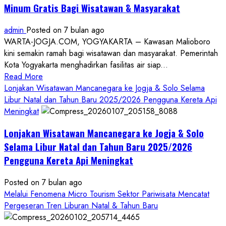
Minum Gratis Bagi Wisatawan & Masyarakat
admin
Posted on 7 bulan ago
WARTA-JOGJA.COM, YOGYAKARTA – Kawasan Malioboro
kini semakin ramah bagi wisatawan dan masyarakat. Pemerintah
Kota Yogyakarta menghadirkan fasilitas air siap...
Read
Read More
more
Lonjakan Wisatawan Mancanegara ke Jogja & Solo Selama
about
Libur Natal dan Tahun Baru 2025/2026 Pengguna Kereta Api
Malioboro
Meningkat
Semakin
Lonjakan Wisatawan Mancanegara ke Jogja & Solo
Ramah,
Sajikan
Selama Libur Natal dan Tahun Baru 2025/2026
Fasilitas
Pengguna Kereta Api Meningkat
Air
Siap
Posted on 7 bulan ago
Minum
Melalui Fenomena Micro Tourism Sektor Pariwisata Mencatat
Gratis
Pergeseran Tren Liburan Natal & Tahun Baru
Bagi