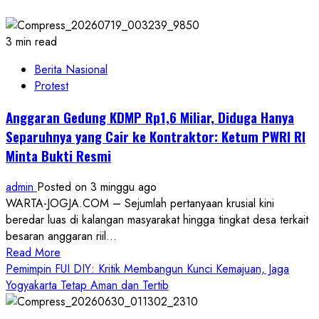
3 min read
Berita Nasional
Protest
Anggaran Gedung KDMP Rp1,6 Miliar, Diduga Hanya
Separuhnya yang Cair ke Kontraktor: Ketum PWRI RI
Minta Bukti Resmi
admin
Posted on 3 minggu ago
WARTA-JOGJA.COM – Sejumlah pertanyaan krusial kini
beredar luas di kalangan masyarakat hingga tingkat desa terkait
besaran anggaran riil...
Read
Read More
more
Pemimpin FUI DIY: Kritik Membangun Kunci Kemajuan, Jaga
about
Yogyakarta Tetap Aman dan Tertib
Anggaran
Gedung