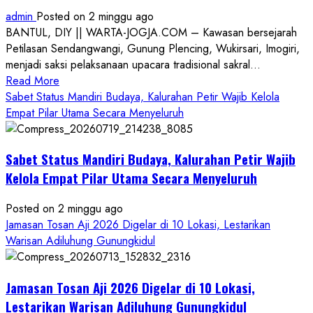
admin
Posted on 2 minggu ago
BANTUL, DIY || WARTA-JOGJA.COM – Kawasan bersejarah
Petilasan Sendangwangi, Gunung Plencing, Wukirsari, Imogiri,
menjadi saksi pelaksanaan upacara tradisional sakral...
Read
Read More
more
Sabet Status Mandiri Budaya, Kalurahan Petir Wajib Kelola
about
Empat Pilar Utama Secara Menyeluruh
Dihadiri
Tokoh
Sabet Status Mandiri Budaya, Kalurahan Petir Wajib
Nasional,
Ruwatan
Kelola Empat Pilar Utama Secara Menyeluruh
Ageng
Petilasan
Posted on 2 minggu ago
Sendangwangi
Jamasan Tosan Aji 2026 Digelar di 10 Lokasi, Lestarikan
Mohon
Warisan Adiluhung Gunungkidul
Restu
Memayu
Jamasan Tosan Aji 2026 Digelar di 10 Lokasi,
Hayuning
Bawono
Lestarikan Warisan Adiluhung Gunungkidul