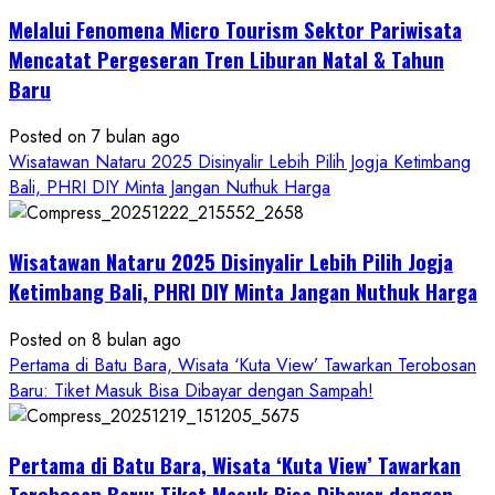
Wisatawan
&
Melalui Fenomena Micro Tourism Sektor Pariwisata
Masyarakat
Mencatat Pergeseran Tren Liburan Natal & Tahun
Baru
Posted on 7 bulan ago
Wisatawan Nataru 2025 Disinyalir Lebih Pilih Jogja Ketimbang
Bali, PHRI DIY Minta Jangan Nuthuk Harga
Wisatawan Nataru 2025 Disinyalir Lebih Pilih Jogja
Ketimbang Bali, PHRI DIY Minta Jangan Nuthuk Harga
Posted on 8 bulan ago
Pertama di Batu Bara, Wisata ‘Kuta View’ Tawarkan Terobosan
Baru: Tiket Masuk Bisa Dibayar dengan Sampah!
Pertama di Batu Bara, Wisata ‘Kuta View’ Tawarkan
Terobosan Baru: Tiket Masuk Bisa Dibayar dengan