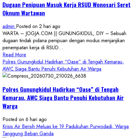
Dugaan Penipuan Masuk Kerja RSUD Wonosari Seret
Oknum Wartawan
admin
Posted on 2 hari ago
WARTA – JOGJA.COM || GUNUNGKIDUL, DIY – Sebuah
dugaan tindak pidana penipuan dengan modus menjanjikan
penempatan kerja di RSUD...
Read
Read More
more
Polres Gunungkidul Hadirkan “Oase” di Tengah Kemarau,
about
AWC Siaga Bantu Penuhi Kebutuhan Air Warga
Dugaan
Penipuan
Polres Gunungkidul Hadirkan “Oase” di Tengah
Masuk
Kerja
Kemarau, AWC Siaga Bantu Penuhi Kebutuhan Air
RSUD
Warga
Wonosari
Seret
Posted on 6 hari ago
Oknum
Krisis Air Bersih Meluas ke 19 Padukuhan Purwodadi, Warga
Wartawan
Tanggung Beban Ganda