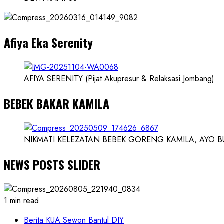
dan
Dokter
dan
Afiya Eka Serenity
Ilmuwan
AFIYA SERENITY (Pijat Akupresur & Relaksasi Jombang)
BEBEK BAKAR KAMILA
NIKMATI KELEZATAN BEBEK GORENG KAMILA, AYO BUK
NEWS POSTS SLIDER
1 min read
Berita KUA Sewon Bantul DIY