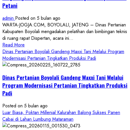
Petani
admin
Posted on 5 bulan ago
WARTA-JOGJA.COM, BOYOLALI, JATENG – Dinas Pertanian
Kabupaten Boyolali mengadakan pelatihan dan bimbingan teknis
di ruang rapat Dispertan, acara ini...
Read
Read More
more
Dinas Pertanian Boyolali Gandeng Maxxi Tani Melalui Program
about
Modernisasi Pertanian Tingkatkan Produksi Padi
Dinas
Pertanian
Dinas Pertanian Boyolali Gandeng Maxxi Tani Melalui
Boyolali
Gelar
Program Modernisasi Pertanian Tingkatkan Produksi
Pelatihan
Padi
Budidaya
Singkong
Posted on 5 bulan ago
Wujudkan
Luar Biasa, Poktan Millenial Kalurahan Balong Sukses Panen
Ketahanan
Cabai di Lahan Lumbung Mataraman
Pangan