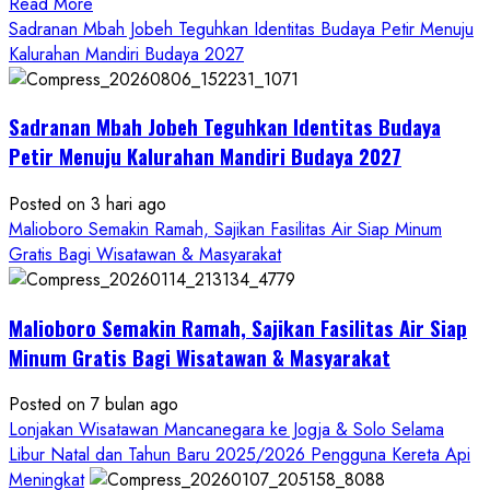
Read
Read More
more
Sadranan Mbah Jobeh Teguhkan Identitas Budaya Petir Menuju
about
Kalurahan Mandiri Budaya 2027
Bersama
Bupati
Sadranan Mbah Jobeh Teguhkan Identitas Budaya
Gunungkidul
Antusiasme
Petir Menuju Kalurahan Mandiri Budaya 2027
Warga
Warnai
Posted on 3 hari ago
Kirab
Malioboro Semakin Ramah, Sajikan Fasilitas Air Siap Minum
Budaya
Gratis Bagi Wisatawan & Masyarakat
Sadranan
Mbah
Malioboro Semakin Ramah, Sajikan Fasilitas Air Siap
Jobeh
yang
Minum Gratis Bagi Wisatawan & Masyarakat
Kini
Posted on 7 bulan ago
Resmi
Lonjakan Wisatawan Mancanegara ke Jogja & Solo Selama
Sandang
Libur Natal dan Tahun Baru 2025/2026 Pengguna Kereta Api
Status
Meningkat
Kalurahan