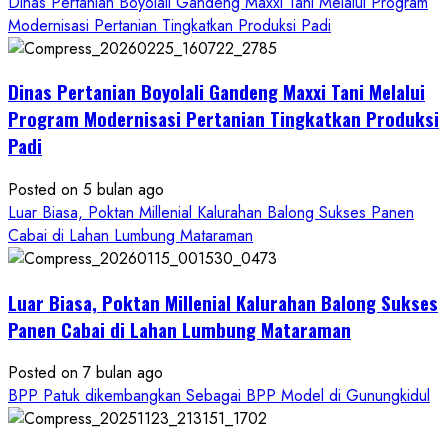
more
Dinas Pertanian Boyolali Gandeng Maxxi Tani Melalui Program
about
Modernisasi Pertanian Tingkatkan Produksi Padi
Dinas
Pertanian
Dinas Pertanian Boyolali Gandeng Maxxi Tani Melalui
Boyolali
Gelar
Program Modernisasi Pertanian Tingkatkan Produksi
Pelatihan
Padi
Budidaya
Singkong
Posted on 5 bulan ago
Wujudkan
Luar Biasa, Poktan Millenial Kalurahan Balong Sukses Panen
Ketahanan
Cabai di Lahan Lumbung Mataraman
Pangan
Kesejahteraan
Petani
Luar Biasa, Poktan Millenial Kalurahan Balong Sukses
Panen Cabai di Lahan Lumbung Mataraman
Posted on 7 bulan ago
BPP Patuk dikembangkan Sebagai BPP Model di Gunungkidul