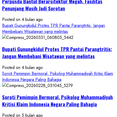
Perpusda Bantul Berarsitektur Megah, Fasilitas
Cair
ke
Penunjang Masih Jadi Sorotan
Kontraktor:
Posted on 4 bulan ago
Ketum
Bupati Gunungkidul Protes TPR Pantai Parangtritis: Jangan
PWRI
Membebani Wisatawan yang melintas
RI
Minta
Bukti
Bupati Gunungkidul Protes TPR Pantai Parangtritis:
Resmi
Jangan Membebani Wisatawan yang melintas
Posted on 4 bulan ago
Soroti Pemimpin Bermoral, Psikolog Muhammadiyah Kritisi Klaim
Indonesia Negara Paling Bahagia
Soroti Pemimpin Bermoral, Psikolog Muhammadiyah
Kritisi Klaim Indonesia Negara Paling Bahagia
Posted on 5 bulan ago