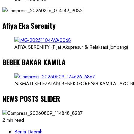
dan
Dokter
dan
Afiya Eka Serenity
Ilmuwan
AFIYA SERENITY (Pijat Akupresur & Relaksasi Jombang)
BEBEK BAKAR KAMILA
NIKMATI KELEZATAN BEBEK GORENG KAMILA, AYO BUK
NEWS POSTS SLIDER
2 min read
Berita Daerah