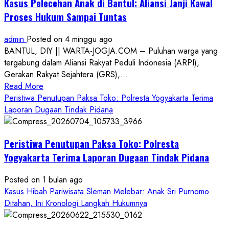
Kasus Pelecehan Anak di Bantul: Aliansi Janji Kawal
Proses Hukum Sampai Tuntas
admin
Posted on 4 minggu ago
BANTUL, DIY || WARTA-JOGJA.COM – Puluhan warga yang
tergabung dalam Aliansi Rakyat Peduli Indonesia (ARPI),
Gerakan Rakyat Sejahtera (GRS),...
Read
Read More
more
Peristiwa Penutupan Paksa Toko: Polresta Yogyakarta Terima
about
Laporan Dugaan Tindak Pidana
Kasus
Pelecehan
Peristiwa Penutupan Paksa Toko: Polresta
Anak
di
Yogyakarta Terima Laporan Dugaan Tindak Pidana
Bantul:
Aliansi
Posted on 1 bulan ago
Janji
Kasus Hibah Pariwisata Sleman Melebar: Anak Sri Purnomo
Kawal
Ditahan, Ini Kronologi Langkah Hukumnya
Proses
Hukum