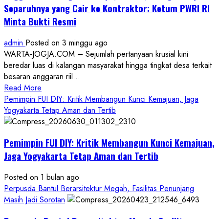
Separuhnya yang Cair ke Kontraktor: Ketum PWRI RI
Minta Bukti Resmi
admin
Posted on 3 minggu ago
WARTA-JOGJA.COM – Sejumlah pertanyaan krusial kini
beredar luas di kalangan masyarakat hingga tingkat desa terkait
besaran anggaran riil...
Read
Read More
more
Pemimpin FUI DIY: Kritik Membangun Kunci Kemajuan, Jaga
about
Yogyakarta Tetap Aman dan Tertib
Anggaran
Gedung
Pemimpin FUI DIY: Kritik Membangun Kunci Kemajuan,
KDMP
Rp1,6
Jaga Yogyakarta Tetap Aman dan Tertib
Miliar,
Diduga
Posted on 1 bulan ago
Hanya
Perpusda Bantul Berarsitektur Megah, Fasilitas Penunjang
Separuhnya
Masih Jadi Sorotan
yang