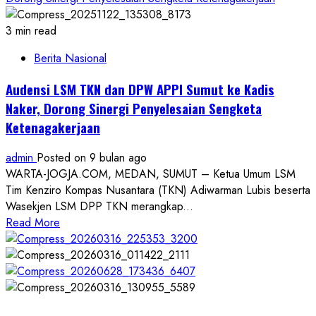
3 min read
Berita Nasional
Audensi LSM TKN dan DPW APPI Sumut ke Kadis
Naker, Dorong Sinergi Penyelesaian Sengketa
Ketenagakerjaan
admin
Posted on 9 bulan ago
WARTA-JOGJA.COM, MEDAN, SUMUT – Ketua Umum LSM
Tim Kenziro Kompas Nusantara (TKN) Adiwarman Lubis beserta
Wasekjen LSM DPP TKN merangkap...
Read
Read More
more
about
Audensi
LSM
TKN