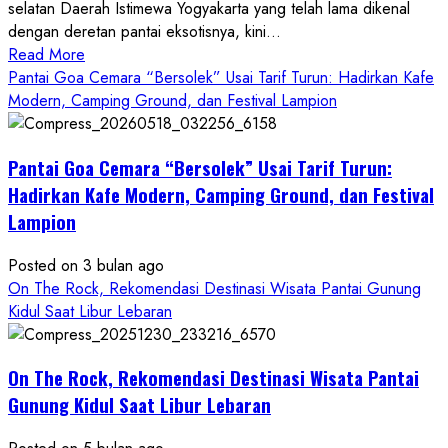
selatan Daerah Istimewa Yogyakarta yang telah lama dikenal
dengan deretan pantai eksotisnya, kini...
Read
Read More
more
Pantai Goa Cemara “Bersolek” Usai Tarif Turun: Hadirkan Kafe
about
Modern, Camping Ground, dan Festival Lampion
ON
THE
Pantai Goa Cemara “Bersolek” Usai Tarif Turun:
ROCK
Gunungkidul
Hadirkan Kafe Modern, Camping Ground, dan Festival
Hadirkan
Lampion
Konsep
Baru,
Posted on 3 bulan ago
Padukan
On The Rock, Rekomendasi Destinasi Wisata Pantai Gunung
Keindahan
Kidul Saat Libur Lebaran
Alam
dan
Wisata
On The Rock, Rekomendasi Destinasi Wisata Pantai
Kekinian
Gunung Kidul Saat Libur Lebaran