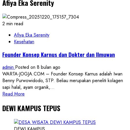
Afiya Eka Serenity
dan
DPW
APPI
Sumut
2 min read
ke
Kadis
Afiya Eka Serenity
Naker,
Kesehatan
Dorong
Founder Konsep Karnus dan Dokter dan Ilmuwan
Sinergi
Penyelesaian
admin
Posted on 8 bulan ago
Sengketa
WARTA-JOGJA.COM – Founder Konsep Karnus adalah Iwan
Ketenagakerjaan
Benny Purwowidodo, STP. Beliau merupakan peneliti kolagen
sapi halal, ayam organik,...
Read
Read More
more
DEWI KAMPUS TEPUS
about
Founder
Konsep
Karnus
DEWI KAMPUS