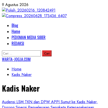
Skip
9 Agustus 2026
to
content
Primary
Blog
Menu
Home
PEDOMAN MEDIA SIBER
REDAKSI
Cari
untuk:
WARTA-JOGJA.COM
Home
Kadis Naker
Kadis Naker
Audensi LSM TKN dan DPW APPI Sumut ke Kadis Naker,
Dorong Sinergi Penyelesaian Sengketa Ketenagakerjaan