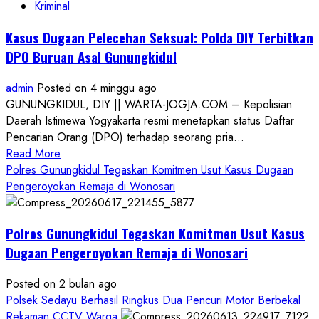
Kriminal
Kasus Dugaan Pelecehan Seksual: Polda DIY Terbitkan
DPO Buruan Asal Gunungkidul
admin
Posted on 4 minggu ago
GUNUNGKIDUL, DIY || WARTA-JOGJA.COM – Kepolisian
Daerah Istimewa Yogyakarta resmi menetapkan status Daftar
Pencarian Orang (DPO) terhadap seorang pria...
Read
Read More
more
Polres Gunungkidul Tegaskan Komitmen Usut Kasus Dugaan
about
Pengeroyokan Remaja di Wonosari
Kasus
Dugaan
Polres Gunungkidul Tegaskan Komitmen Usut Kasus
Pelecehan
Seksual:
Dugaan Pengeroyokan Remaja di Wonosari
Polda
DIY
Posted on 2 bulan ago
Terbitkan
Polsek Sedayu Berhasil Ringkus Dua Pencuri Motor Berbekal
DPO
Rekaman CCTV Warga