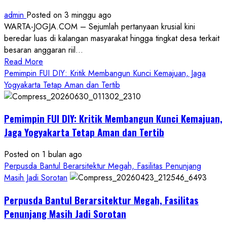
admin
Posted on 3 minggu ago
WARTA-JOGJA.COM – Sejumlah pertanyaan krusial kini
beredar luas di kalangan masyarakat hingga tingkat desa terkait
besaran anggaran riil...
Read
Read More
more
Pemimpin FUI DIY: Kritik Membangun Kunci Kemajuan, Jaga
about
Yogyakarta Tetap Aman dan Tertib
Anggaran
Gedung
Pemimpin FUI DIY: Kritik Membangun Kunci Kemajuan,
KDMP
Rp1,6
Jaga Yogyakarta Tetap Aman dan Tertib
Miliar,
Diduga
Posted on 1 bulan ago
Hanya
Perpusda Bantul Berarsitektur Megah, Fasilitas Penunjang
Separuhnya
Masih Jadi Sorotan
yang
Perpusda Bantul Berarsitektur Megah, Fasilitas
Cair
ke
Penunjang Masih Jadi Sorotan
Kontraktor: