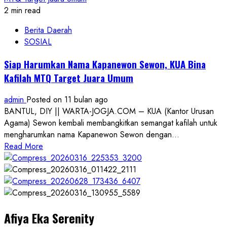
2 min read
Berita Daerah
SOSIAL
Siap Harumkan Nama Kapanewon Sewon, KUA Bina
Kafilah MTQ Target Juara Umum
admin
Posted on 11 bulan ago
BANTUL, DIY || WARTA-JOGJA.COM – KUA (Kantor Urusan
Agama) Sewon kembali membangkitkan semangat kafilah untuk
mengharumkan nama Kapanewon Sewon dengan...
Read
Read More
more
about
Siap
Harumkan
Nama
Afiya Eka Serenity
Kapanewon