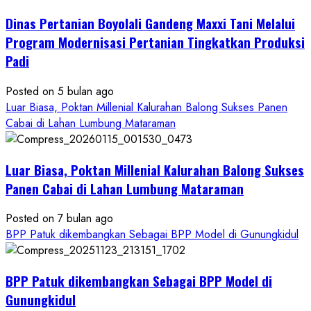
Pertanian
Dinas Pertanian Boyolali Gandeng Maxxi Tani Melalui
Boyolali
Gelar
Program Modernisasi Pertanian Tingkatkan Produksi
Pelatihan
Padi
Budidaya
Singkong
Posted on 5 bulan ago
Wujudkan
Luar Biasa, Poktan Millenial Kalurahan Balong Sukses Panen
Ketahanan
Cabai di Lahan Lumbung Mataraman
Pangan
Kesejahteraan
Petani
Luar Biasa, Poktan Millenial Kalurahan Balong Sukses
Panen Cabai di Lahan Lumbung Mataraman
Posted on 7 bulan ago
BPP Patuk dikembangkan Sebagai BPP Model di Gunungkidul
BPP Patuk dikembangkan Sebagai BPP Model di
Gunungkidul