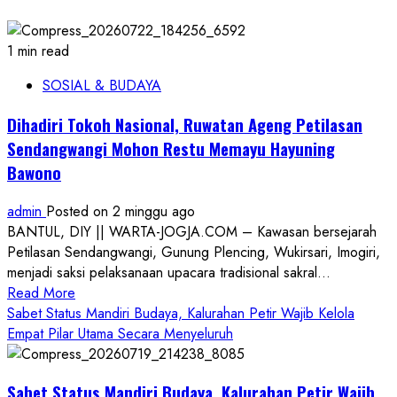
1 min read
SOSIAL & BUDAYA
Dihadiri Tokoh Nasional, Ruwatan Ageng Petilasan
Sendangwangi Mohon Restu Memayu Hayuning
Bawono
admin
Posted on 2 minggu ago
BANTUL, DIY || WARTA-JOGJA.COM – Kawasan bersejarah
Petilasan Sendangwangi, Gunung Plencing, Wukirsari, Imogiri,
menjadi saksi pelaksanaan upacara tradisional sakral...
Read
Read More
more
Sabet Status Mandiri Budaya, Kalurahan Petir Wajib Kelola
about
Empat Pilar Utama Secara Menyeluruh
Dihadiri
Tokoh
Sabet Status Mandiri Budaya, Kalurahan Petir Wajib
Nasional,