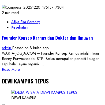
Sewon,
KUA
Bina
2 min read
Kafilah
MTQ
Afiya Eka Serenity
Target
Kesehatan
Juara
Founder Konsep Karnus dan Dokter dan Ilmuwan
Umum
admin
Posted on 8 bulan ago
WARTA-JOGJA.COM – Founder Konsep Karnus adalah Iwan
Benny Purwowidodo, STP. Beliau merupakan peneliti kolagen
sapi halal, ayam organik,...
Read
Read More
more
DEWI KAMPUS TEPUS
about
Founder
Konsep
Karnus
DEWI KAMPUS
dan