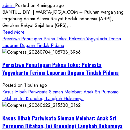
admin
Posted on 4 minggu ago
BANTUL, DIY || WARTA-JOGJA.COM – Puluhan warga yang
tergabung dalam Aliansi Rakyat Peduli Indonesia (ARPI),
Gerakan Rakyat Sejahtera (GRS),...
Read
Read More
more
Peristiwa Penutupan Paksa Toko: Polresta Yogyakarta Terima
about
Laporan Dugaan Tindak Pidana
Kasus
Pelecehan
Peristiwa Penutupan Paksa Toko: Polresta
Anak
di
Yogyakarta Terima Laporan Dugaan Tindak Pidana
Bantul:
Aliansi
Posted on 1 bulan ago
Janji
Kasus Hibah Pariwisata Sleman Melebar: Anak Sri Purnomo
Kawal
Ditahan, Ini Kronologi Langkah Hukumnya
Proses
Hukum
Kasus Hibah Pariwisata Sleman Melebar: Anak Sri
Sampai
Tuntas
Purnomo Ditahan, Ini Kronologi Langkah Hukumnya