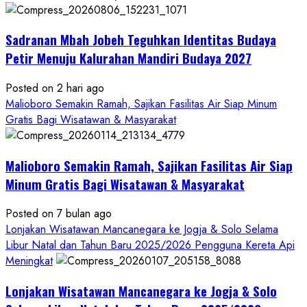
Bersama
Bupati
Sadranan Mbah Jobeh Teguhkan Identitas Budaya
Gunungkidul
Antusiasme
Petir Menuju Kalurahan Mandiri Budaya 2027
Warga
Warnai
Posted on 2 hari ago
Kirab
Malioboro Semakin Ramah, Sajikan Fasilitas Air Siap Minum
Budaya
Gratis Bagi Wisatawan & Masyarakat
Sadranan
Mbah
Malioboro Semakin Ramah, Sajikan Fasilitas Air Siap
Jobeh
yang
Minum Gratis Bagi Wisatawan & Masyarakat
Kini
Posted on 7 bulan ago
Resmi
Lonjakan Wisatawan Mancanegara ke Jogja & Solo Selama
Sandang
Libur Natal dan Tahun Baru 2025/2026 Pengguna Kereta Api
Status
Meningkat
Kalurahan
Mandiri
Lonjakan Wisatawan Mancanegara ke Jogja & Solo
Budaya