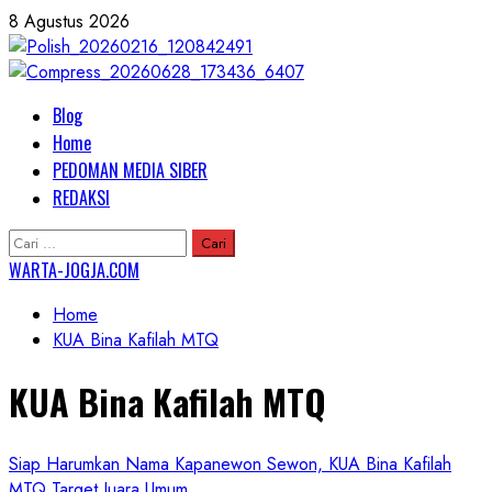
Skip
8 Agustus 2026
to
content
Primary
Blog
Menu
Home
PEDOMAN MEDIA SIBER
REDAKSI
Cari
untuk:
WARTA-JOGJA.COM
Home
KUA Bina Kafilah MTQ
KUA Bina Kafilah MTQ
Siap Harumkan Nama Kapanewon Sewon, KUA Bina Kafilah
MTQ Target Juara Umum