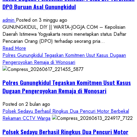
DPO Buruan Asal Gunungkidul
admin
Posted on 3 minggu ago
GUNUNGKIDUL, DIY || WARTA-JOGJA.COM – Kepolisian
Daerah Istimewa Yogyakarta resmi menetapkan status Daftar
Pencarian Orang (DPO) terhadap seorang pria...
Read
Read More
more
Polres Gunungkidul Tegaskan Komitmen Usut Kasus Dugaan
about
Pengeroyokan Remaja di Wonosari
Kasus
Dugaan
Polres Gunungkidul Tegaskan Komitmen Usut Kasus
Pelecehan
Seksual:
Dugaan Pengeroyokan Remaja di Wonosari
Polda
DIY
Posted on 2 bulan ago
Terbitkan
Polsek Sedayu Berhasil Ringkus Dua Pencuri Motor Berbekal
DPO
Rekaman CCTV Warga
Buruan
Polsek Sedayu Berhasil Ringkus Dua Pencuri Motor
Asal