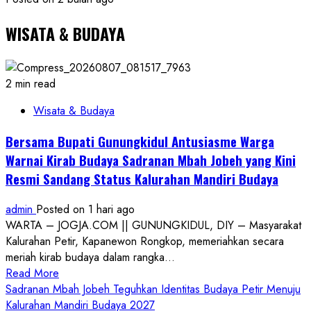
WISATA & BUDAYA
2 min read
Wisata & Budaya
Bersama Bupati Gunungkidul Antusiasme Warga
Warnai Kirab Budaya Sadranan Mbah Jobeh yang Kini
Resmi Sandang Status Kalurahan Mandiri Budaya
admin
Posted on 1 hari ago
WARTA – JOGJA.COM || GUNUNGKIDUL, DIY – Masyarakat
Kalurahan Petir, Kapanewon Rongkop, memeriahkan secara
meriah kirab budaya dalam rangka...
Read
Read More
more
Sadranan Mbah Jobeh Teguhkan Identitas Budaya Petir Menuju
about
Kalurahan Mandiri Budaya 2027