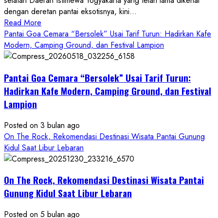
selatan Daerah Istimewa Yogyakarta yang telah lama dikenal
dengan deretan pantai eksotisnya, kini...
Read
Read More
more
Pantai Goa Cemara “Bersolek” Usai Tarif Turun: Hadirkan Kafe
about
Modern, Camping Ground, dan Festival Lampion
ON
THE
Pantai Goa Cemara “Bersolek” Usai Tarif Turun:
ROCK
Gunungkidul
Hadirkan Kafe Modern, Camping Ground, dan Festival
Hadirkan
Lampion
Konsep
Baru,
Posted on 3 bulan ago
Padukan
On The Rock, Rekomendasi Destinasi Wisata Pantai Gunung
Keindahan
Kidul Saat Libur Lebaran
Alam
dan
Wisata
On The Rock, Rekomendasi Destinasi Wisata Pantai
Kekinian
Gunung Kidul Saat Libur Lebaran
Posted on 5 bulan ago