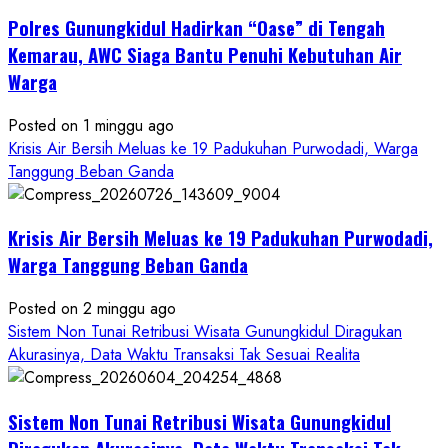
Penipuan
Polres Gunungkidul Hadirkan “Oase” di Tengah
Masuk
Kerja
Kemarau, AWC Siaga Bantu Penuhi Kebutuhan Air
RSUD
Warga
Wonosari
Seret
Posted on 1 minggu ago
Oknum
Krisis Air Bersih Meluas ke 19 Padukuhan Purwodadi, Warga
Wartawan
Tanggung Beban Ganda
Krisis Air Bersih Meluas ke 19 Padukuhan Purwodadi,
Warga Tanggung Beban Ganda
Posted on 2 minggu ago
Sistem Non Tunai Retribusi Wisata Gunungkidul Diragukan
Akurasinya, Data Waktu Transaksi Tak Sesuai Realita
Sistem Non Tunai Retribusi Wisata Gunungkidul