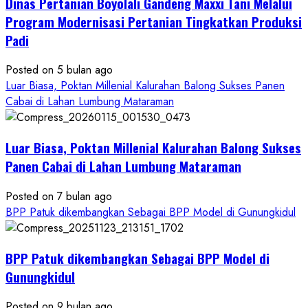
Dinas Pertanian Boyolali Gandeng Maxxi Tani Melalui
Boyolali
Gelar
Program Modernisasi Pertanian Tingkatkan Produksi
Pelatihan
Padi
Budidaya
Singkong
Posted on 5 bulan ago
Wujudkan
Luar Biasa, Poktan Millenial Kalurahan Balong Sukses Panen
Ketahanan
Cabai di Lahan Lumbung Mataraman
Pangan
Kesejahteraan
Petani
Luar Biasa, Poktan Millenial Kalurahan Balong Sukses
Panen Cabai di Lahan Lumbung Mataraman
Posted on 7 bulan ago
BPP Patuk dikembangkan Sebagai BPP Model di Gunungkidul
BPP Patuk dikembangkan Sebagai BPP Model di
Gunungkidul
Posted on 9 bulan ago