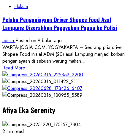
Pria
Hukum
Bertato
Diduga
Pelaku Penganiayaan Driver Shopee Food Asal
Pelaku
Lampung Diserahkan Paguyuban Papua ke Polisi
Penganiayaan
Viral
admin
Posted on 9 bulan ago
di
WARTA-JOGJA.COM, YOGYAKARTA – Seorang pria driver
Jalan
Shopee Food inisial ADM (20) asal Lampung menjadi korban
Kerto
penganiayaan di sebuah warung makan...
Yogyakarta
Read
Read More
Diamankan
more
about
Pelaku
Penganiayaan
Driver
Afiya Eka Serenity
Shopee
Food
Asal
Lampung
2 min read