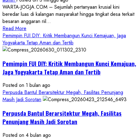
WARTA-JOGJA.COM – Sejumlah pertanyaan krusial kini
beredar luas di kalangan masyarakat hingga tingkat desa terkait
besaran anggaran riil...
Read
Read More
more
Pemimpin FUI DIY: Kritik Membangun Kunci Kemajuan, Jaga
about
Yogyakarta Tetap Aman dan Tertib
Anggaran
Gedung
Pemimpin FUI DIY: Kritik Membangun Kunci Kemajuan,
KDMP
Rp1,6
Jaga Yogyakarta Tetap Aman dan Tertib
Miliar,
Diduga
Posted on 1 bulan ago
Hanya
Perpusda Bantul Berarsitektur Megah, Fasilitas Penunjang
Separuhnya
Masih Jadi Sorotan
yang
Perpusda Bantul Berarsitektur Megah, Fasilitas
Cair
ke
Penunjang Masih Jadi Sorotan
Kontraktor:
Posted on 4 bulan ago
Ketum