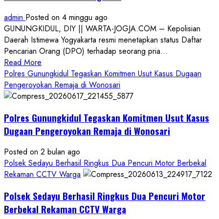
admin
Posted on 4 minggu ago
GUNUNGKIDUL, DIY || WARTA-JOGJA.COM – Kepolisian
Daerah Istimewa Yogyakarta resmi menetapkan status Daftar
Pencarian Orang (DPO) terhadap seorang pria...
Read
Read More
more
Polres Gunungkidul Tegaskan Komitmen Usut Kasus Dugaan
about
Pengeroyokan Remaja di Wonosari
Kasus
Dugaan
Polres Gunungkidul Tegaskan Komitmen Usut Kasus
Pelecehan
Seksual:
Dugaan Pengeroyokan Remaja di Wonosari
Polda
DIY
Posted on 2 bulan ago
Terbitkan
Polsek Sedayu Berhasil Ringkus Dua Pencuri Motor Berbekal
DPO
Rekaman CCTV Warga
Buruan
Polsek Sedayu Berhasil Ringkus Dua Pencuri Motor
Asal
Gunungkidul
Berbekal Rekaman CCTV Warga