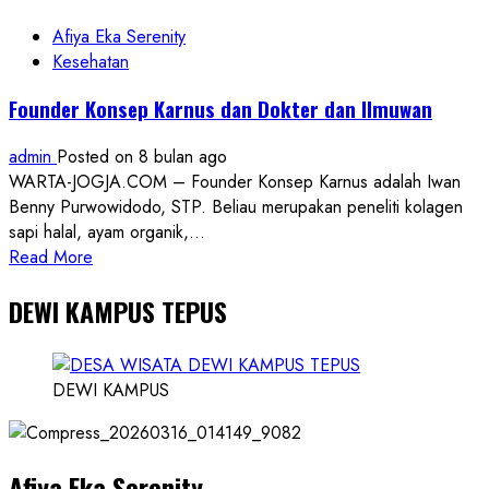
Diserahkan
Paguyuban
Afiya Eka Serenity
Papua
Kesehatan
ke
Founder Konsep Karnus dan Dokter dan Ilmuwan
Polisi
admin
Posted on 8 bulan ago
WARTA-JOGJA.COM – Founder Konsep Karnus adalah Iwan
Benny Purwowidodo, STP. Beliau merupakan peneliti kolagen
sapi halal, ayam organik,...
Read
Read More
more
DEWI KAMPUS TEPUS
about
Founder
Konsep
Karnus
DEWI KAMPUS
dan
Dokter
dan
Afiya Eka Serenity
Ilmuwan