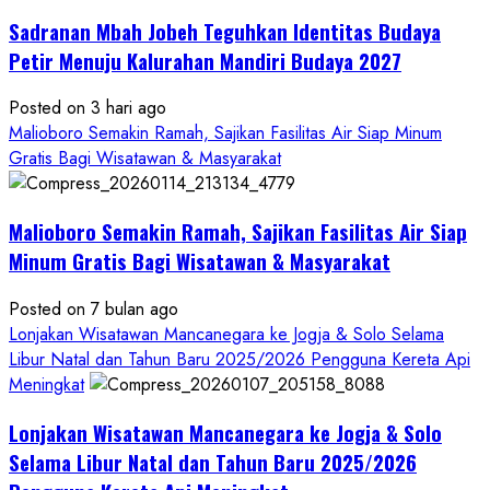
Bupati
Sadranan Mbah Jobeh Teguhkan Identitas Budaya
Gunungkidul
Antusiasme
Petir Menuju Kalurahan Mandiri Budaya 2027
Warga
Warnai
Posted on 3 hari ago
Kirab
Malioboro Semakin Ramah, Sajikan Fasilitas Air Siap Minum
Budaya
Gratis Bagi Wisatawan & Masyarakat
Sadranan
Mbah
Malioboro Semakin Ramah, Sajikan Fasilitas Air Siap
Jobeh
yang
Minum Gratis Bagi Wisatawan & Masyarakat
Kini
Posted on 7 bulan ago
Resmi
Lonjakan Wisatawan Mancanegara ke Jogja & Solo Selama
Sandang
Libur Natal dan Tahun Baru 2025/2026 Pengguna Kereta Api
Status
Meningkat
Kalurahan
Mandiri
Lonjakan Wisatawan Mancanegara ke Jogja & Solo
Budaya
Selama Libur Natal dan Tahun Baru 2025/2026