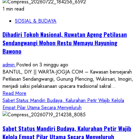
1 min read
SOSIAL & BUDAYA
Dihadiri Tokoh Nasional, Ruwatan Ageng Petilasan
Sendangwangi Mohon Restu Memayu Hayuning
Bawono
admin
Posted on 3 minggu ago
BANTUL, DIY || WARTA-JOGJA.COM – Kawasan bersejarah
Petilasan Sendangwangi, Gunung Plencing, Wukirsari, Imogiri,
menjadi saksi pelaksanaan upacara tradisional sakral...
Read
Read More
more
Sabet Status Mandiri Budaya, Kalurahan Petir Wajib Kelola
about
Empat Pilar Utama Secara Menyeluruh
Dihadiri
Tokoh
Sabet Status Mandiri Budaya, Kalurahan Petir Wajib
Nasional,
Ruwatan
Kelola Empat Pilar Utama Secara Menyeluruh