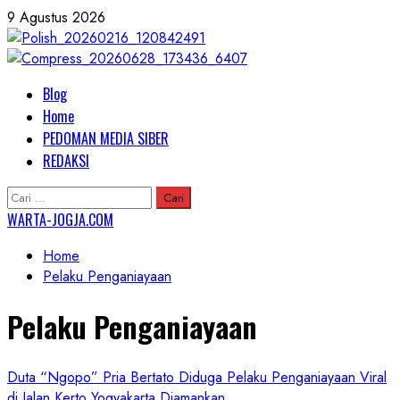
Skip
9 Agustus 2026
to
content
Primary
Blog
Menu
Home
PEDOMAN MEDIA SIBER
REDAKSI
Cari
untuk:
WARTA-JOGJA.COM
Home
Pelaku Penganiayaan
Pelaku Penganiayaan
Duta “Ngopo” Pria Bertato Diduga Pelaku Penganiayaan Viral
di Jalan Kerto Yogyakarta Diamankan