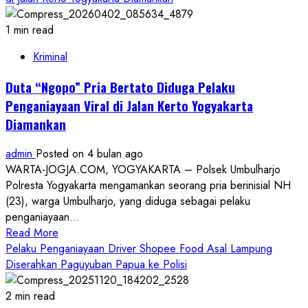
1 min read
Kriminal
Duta “Ngopo” Pria Bertato Diduga Pelaku
Penganiayaan Viral di Jalan Kerto Yogyakarta
Diamankan
admin
Posted on 4 bulan ago
WARTA-JOGJA.COM, YOGYAKARTA – Polsek Umbulharjo
Polresta Yogyakarta mengamankan seorang pria berinisial NH
(23), warga Umbulharjo, yang diduga sebagai pelaku
penganiayaan...
Read
Read More
more
Pelaku Penganiayaan Driver Shopee Food Asal Lampung
about
Diserahkan Paguyuban Papua ke Polisi
Duta
“Ngopo”
2 min read