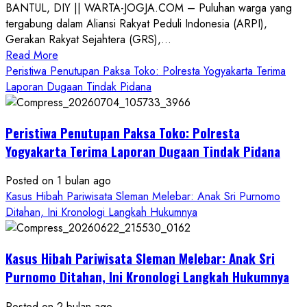
BANTUL, DIY || WARTA-JOGJA.COM – Puluhan warga yang
tergabung dalam Aliansi Rakyat Peduli Indonesia (ARPI),
Gerakan Rakyat Sejahtera (GRS),...
Read
Read More
more
Peristiwa Penutupan Paksa Toko: Polresta Yogyakarta Terima
about
Laporan Dugaan Tindak Pidana
Kasus
Pelecehan
Peristiwa Penutupan Paksa Toko: Polresta
Anak
di
Yogyakarta Terima Laporan Dugaan Tindak Pidana
Bantul:
Aliansi
Posted on 1 bulan ago
Janji
Kasus Hibah Pariwisata Sleman Melebar: Anak Sri Purnomo
Kawal
Ditahan, Ini Kronologi Langkah Hukumnya
Proses
Hukum
Kasus Hibah Pariwisata Sleman Melebar: Anak Sri
Sampai
Tuntas
Purnomo Ditahan, Ini Kronologi Langkah Hukumnya
Posted on 2 bulan ago