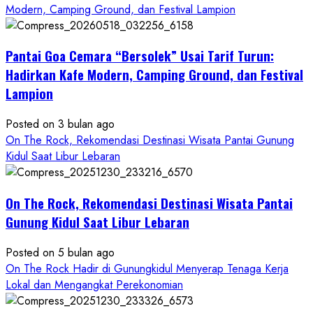
about
Modern, Camping Ground, dan Festival Lampion
ON
THE
Pantai Goa Cemara “Bersolek” Usai Tarif Turun:
ROCK
Gunungkidul
Hadirkan Kafe Modern, Camping Ground, dan Festival
Hadirkan
Lampion
Konsep
Baru,
Posted on 3 bulan ago
Padukan
On The Rock, Rekomendasi Destinasi Wisata Pantai Gunung
Keindahan
Kidul Saat Libur Lebaran
Alam
dan
Wisata
On The Rock, Rekomendasi Destinasi Wisata Pantai
Kekinian
Gunung Kidul Saat Libur Lebaran
Posted on 5 bulan ago
On The Rock Hadir di Gunungkidul Menyerap Tenaga Kerja
Lokal dan Mengangkat Perekonomian