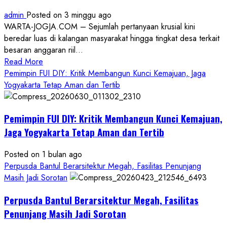
admin
Posted on 3 minggu ago
WARTA-JOGJA.COM – Sejumlah pertanyaan krusial kini
beredar luas di kalangan masyarakat hingga tingkat desa terkait
besaran anggaran riil...
Read
Read More
more
Pemimpin FUI DIY: Kritik Membangun Kunci Kemajuan, Jaga
about
Yogyakarta Tetap Aman dan Tertib
Anggaran
Gedung
Pemimpin FUI DIY: Kritik Membangun Kunci Kemajuan,
KDMP
Rp1,6
Jaga Yogyakarta Tetap Aman dan Tertib
Miliar,
Diduga
Posted on 1 bulan ago
Hanya
Perpusda Bantul Berarsitektur Megah, Fasilitas Penunjang
Separuhnya
Masih Jadi Sorotan
yang
Perpusda Bantul Berarsitektur Megah, Fasilitas
Cair
ke
Penunjang Masih Jadi Sorotan
Kontraktor: