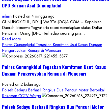
DPO Buruan Asal Gunungkidul
admin
Posted on 4 minggu ago
GUNUNGKIDUL, DIY || WARTA-JOGJA.COM – Kepolisian
Daerah Istimewa Yogyakarta resmi menetapkan status Daftar
Pencarian Orang (DPO) terhadap seorang pria...
Read
Read More
more
Polres Gunungkidul Tegaskan Komitmen Usut Kasus Dugaan
about
Pengeroyokan Remaja di Wonosari
Kasus
Dugaan
Polres Gunungkidul Tegaskan Komitmen Usut Kasus
Pelecehan
Seksual:
Dugaan Pengeroyokan Remaja di Wonosari
Polda
DIY
Posted on 2 bulan ago
Terbitkan
Polsek Sedayu Berhasil Ringkus Dua Pencuri Motor Berbekal
DPO
Rekaman CCTV Warga
Buruan
Polsek Sedayu Berhasil Ringkus Dua Pencuri Motor
Asal