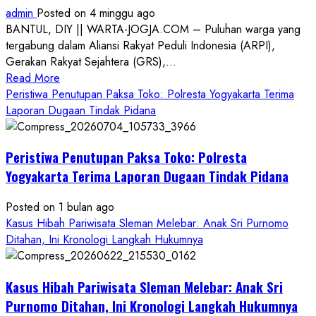
admin
Posted on 4 minggu ago
BANTUL, DIY || WARTA-JOGJA.COM – Puluhan warga yang
tergabung dalam Aliansi Rakyat Peduli Indonesia (ARPI),
Gerakan Rakyat Sejahtera (GRS),...
Read
Read More
more
Peristiwa Penutupan Paksa Toko: Polresta Yogyakarta Terima
about
Laporan Dugaan Tindak Pidana
Kasus
Pelecehan
Peristiwa Penutupan Paksa Toko: Polresta
Anak
di
Yogyakarta Terima Laporan Dugaan Tindak Pidana
Bantul:
Aliansi
Posted on 1 bulan ago
Janji
Kasus Hibah Pariwisata Sleman Melebar: Anak Sri Purnomo
Kawal
Ditahan, Ini Kronologi Langkah Hukumnya
Proses
Hukum
Kasus Hibah Pariwisata Sleman Melebar: Anak Sri
Sampai
Tuntas
Purnomo Ditahan, Ini Kronologi Langkah Hukumnya