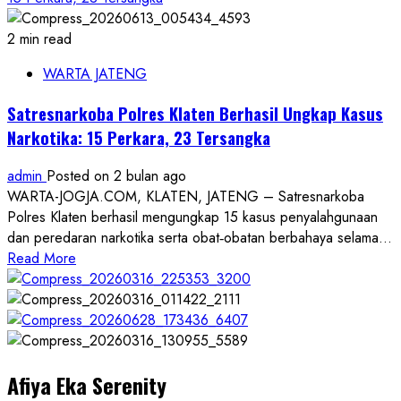
2 min read
WARTA JATENG
Satresnarkoba Polres Klaten Berhasil Ungkap Kasus
Narkotika: 15 Perkara, 23 Tersangka
admin
Posted on 2 bulan ago
WARTA-JOGJA.COM, KLATEN, JATENG – Satresnarkoba
Polres Klaten berhasil mengungkap 15 kasus penyalahgunaan
dan peredaran narkotika serta obat‑obatan berbahaya selama...
Read
Read More
more
about
Satresnarkoba
Polres
Klaten
Afiya Eka Serenity
Berhasil