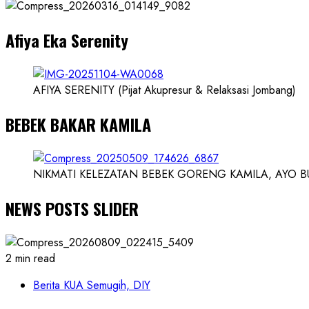
Dokter
dan
Afiya Eka Serenity
Ilmuwan
AFIYA SERENITY (Pijat Akupresur & Relaksasi Jombang)
BEBEK BAKAR KAMILA
NIKMATI KELEZATAN BEBEK GORENG KAMILA, AYO BUK
NEWS POSTS SLIDER
2 min read
Berita KUA Semugih, DIY