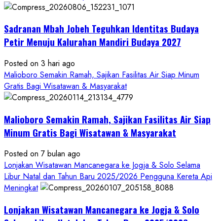
Bersama
Bupati
Sadranan Mbah Jobeh Teguhkan Identitas Budaya
Gunungkidul
Antusiasme
Petir Menuju Kalurahan Mandiri Budaya 2027
Warga
Warnai
Posted on 3 hari ago
Kirab
Malioboro Semakin Ramah, Sajikan Fasilitas Air Siap Minum
Budaya
Gratis Bagi Wisatawan & Masyarakat
Sadranan
Mbah
Malioboro Semakin Ramah, Sajikan Fasilitas Air Siap
Jobeh
yang
Minum Gratis Bagi Wisatawan & Masyarakat
Kini
Posted on 7 bulan ago
Resmi
Lonjakan Wisatawan Mancanegara ke Jogja & Solo Selama
Sandang
Libur Natal dan Tahun Baru 2025/2026 Pengguna Kereta Api
Status
Meningkat
Kalurahan
Mandiri
Lonjakan Wisatawan Mancanegara ke Jogja & Solo
Budaya