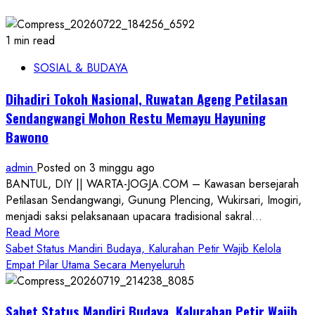
1 min read
SOSIAL & BUDAYA
Dihadiri Tokoh Nasional, Ruwatan Ageng Petilasan
Sendangwangi Mohon Restu Memayu Hayuning
Bawono
admin
Posted on 3 minggu ago
BANTUL, DIY || WARTA-JOGJA.COM – Kawasan bersejarah
Petilasan Sendangwangi, Gunung Plencing, Wukirsari, Imogiri,
menjadi saksi pelaksanaan upacara tradisional sakral...
Read
Read More
more
Sabet Status Mandiri Budaya, Kalurahan Petir Wajib Kelola
about
Empat Pilar Utama Secara Menyeluruh
Dihadiri
Tokoh
Sabet Status Mandiri Budaya, Kalurahan Petir Wajib
Nasional,