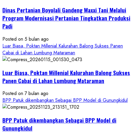
Pertanian
Dinas Pertanian Boyolali Gandeng Maxxi Tani Melalui
Boyolali
Gelar
Program Modernisasi Pertanian Tingkatkan Produksi
Pelatihan
Padi
Budidaya
Singkong
Posted on 5 bulan ago
Wujudkan
Luar Biasa, Poktan Millenial Kalurahan Balong Sukses Panen
Ketahanan
Cabai di Lahan Lumbung Mataraman
Pangan
Kesejahteraan
Petani
Luar Biasa, Poktan Millenial Kalurahan Balong Sukses
Panen Cabai di Lahan Lumbung Mataraman
Posted on 7 bulan ago
BPP Patuk dikembangkan Sebagai BPP Model di Gunungkidul
BPP Patuk dikembangkan Sebagai BPP Model di
Gunungkidul