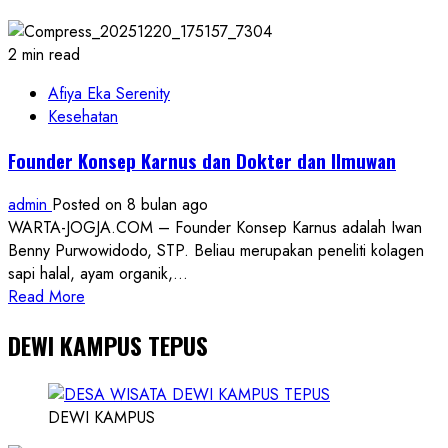
Ungkap
Kasus
Narkotika:
2 min read
15
Perkara,
Afiya Eka Serenity
23
Kesehatan
Tersangka
Founder Konsep Karnus dan Dokter dan Ilmuwan
admin
Posted on 8 bulan ago
WARTA-JOGJA.COM – Founder Konsep Karnus adalah Iwan
Benny Purwowidodo, STP. Beliau merupakan peneliti kolagen
sapi halal, ayam organik,...
Read
Read More
more
DEWI KAMPUS TEPUS
about
Founder
Konsep
Karnus
DEWI KAMPUS
dan