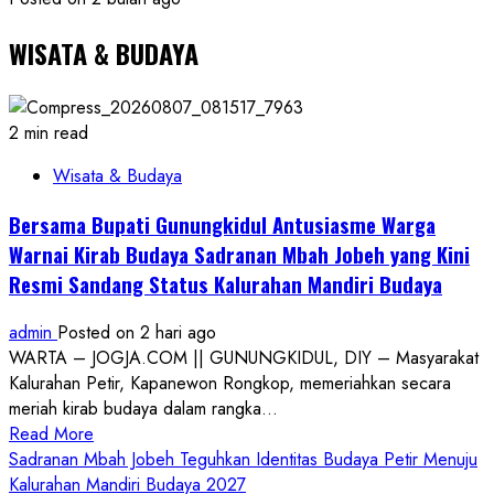
WISATA & BUDAYA
2 min read
Wisata & Budaya
Bersama Bupati Gunungkidul Antusiasme Warga
Warnai Kirab Budaya Sadranan Mbah Jobeh yang Kini
Resmi Sandang Status Kalurahan Mandiri Budaya
admin
Posted on 2 hari ago
WARTA – JOGJA.COM || GUNUNGKIDUL, DIY – Masyarakat
Kalurahan Petir, Kapanewon Rongkop, memeriahkan secara
meriah kirab budaya dalam rangka...
Read
Read More
more
Sadranan Mbah Jobeh Teguhkan Identitas Budaya Petir Menuju
about
Kalurahan Mandiri Budaya 2027