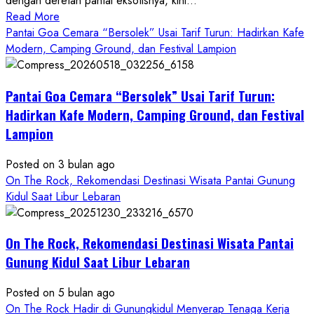
dengan deretan pantai eksotisnya, kini...
Read
Read More
more
Pantai Goa Cemara “Bersolek” Usai Tarif Turun: Hadirkan Kafe
about
Modern, Camping Ground, dan Festival Lampion
ON
THE
Pantai Goa Cemara “Bersolek” Usai Tarif Turun:
ROCK
Gunungkidul
Hadirkan Kafe Modern, Camping Ground, dan Festival
Hadirkan
Lampion
Konsep
Baru,
Posted on 3 bulan ago
Padukan
On The Rock, Rekomendasi Destinasi Wisata Pantai Gunung
Keindahan
Kidul Saat Libur Lebaran
Alam
dan
Wisata
On The Rock, Rekomendasi Destinasi Wisata Pantai
Kekinian
Gunung Kidul Saat Libur Lebaran
Posted on 5 bulan ago
On The Rock Hadir di Gunungkidul Menyerap Tenaga Kerja