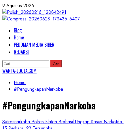
Skip
9 Agustus 2026
to
content
Primary
Blog
Menu
Home
PEDOMAN MEDIA SIBER
REDAKSI
Cari
untuk:
WARTA-JOGJA.COM
Home
#PengungkapanNarkoba
#PengungkapanNarkoba
Satresnarkoba Polres Klaten Berhasil Ungkap Kasus Narkotika:
15 Perkara, 23 Tersangka