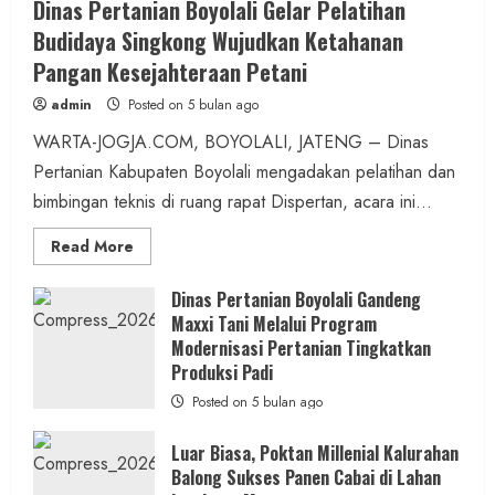
Dinas Pertanian Boyolali Gelar Pelatihan
Budidaya Singkong Wujudkan Ketahanan
Pangan Kesejahteraan Petani
admin
Posted on 5 bulan ago
WARTA-JOGJA.COM, BOYOLALI, JATENG – Dinas
Pertanian Kabupaten Boyolali mengadakan pelatihan dan
bimbingan teknis di ruang rapat Dispertan, acara ini...
Read
Read More
more
about
Dinas
Dinas Pertanian Boyolali Gandeng
Pertanian
Maxxi Tani Melalui Program
Boyolali
Gelar
Modernisasi Pertanian Tingkatkan
Pelatihan
Budidaya
Produksi Padi
Singkong
Wujudkan
Posted on 5 bulan ago
Ketahanan
Pangan
Kesejahteraan
Luar Biasa, Poktan Millenial Kalurahan
Petani
Balong Sukses Panen Cabai di Lahan