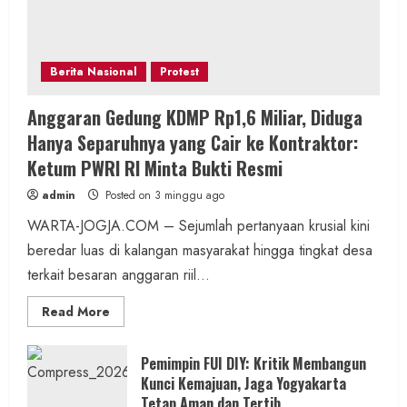
Berita Nasional
Protest
Anggaran Gedung KDMP Rp1,6 Miliar, Diduga
Hanya Separuhnya yang Cair ke Kontraktor:
Ketum PWRI RI Minta Bukti Resmi
admin
Posted on 3 minggu ago
WARTA-JOGJA.COM – Sejumlah pertanyaan krusial kini
beredar luas di kalangan masyarakat hingga tingkat desa
terkait besaran anggaran riil...
Read
Read More
more
about
Anggaran
Gedung
Pemimpin FUI DIY: Kritik Membangun
KDMP
Kunci Kemajuan, Jaga Yogyakarta
Rp1,6
Miliar,
Tetap Aman dan Tertib