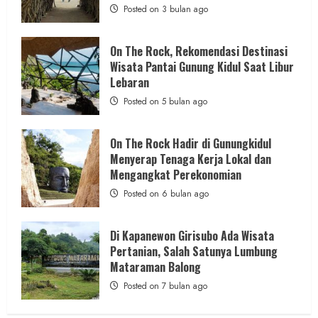
Baru,
Posted on 3 bulan ago
Aparat Margosari
Padukan
Keindahan
Alam
admin
Posted on 14 jam ago
dan
On The Rock, Rekomendasi Destinasi
Wisata
Wisata Pantai Gunung Kidul Saat Libur
Kekinian
1 MIN READ
Lebaran
Posted on 5 bulan ago
On The Rock Hadir di Gunungkidul
Berita Jateng
Menyerap Tenaga Kerja Lokal dan
Kebakaran Hanguskan Kantin dan Gudang
Mengangkat Perekonomian
SD Negeri 1 Jerukan, Polsek Juwangi
Posted on 6 bulan ago
Lakukan Olah TKP
admin
Posted on 22 jam ago
Di Kapanewon Girisubo Ada Wisata
Pertanian, Salah Satunya Lumbung
Mataraman Balong
Posted on 7 bulan ago