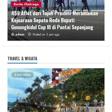
Berita Olahraga
458 Atlet dari Tujuh Provinsi Meramaikan
Kejuaraan Sepatu Roda Bupati
Gunungkidul Cup III di Pantai Sepanjang
admin
Posted on 2 jam ago
3 MIN READ
TRAVEL & WISATA
2 MIN READ
Hiburan
Music
Dua Lagu Karya Pangdam VI/Mulawarman
Jadi Ikon Kompetisi Menyanyi HUT ke-81 RI
admin
Posted on 8 jam ago