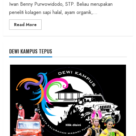
Iwan Benny Purwowidodo, STP. Beliau merupakan
peneliti kolagen sapi halal, ayam organik,...
Read
Read More
more
about
Founder
Konsep
Karnus
dan
DEWI KAMPUS TEPUS
Dokter
dan
Ilmuwan