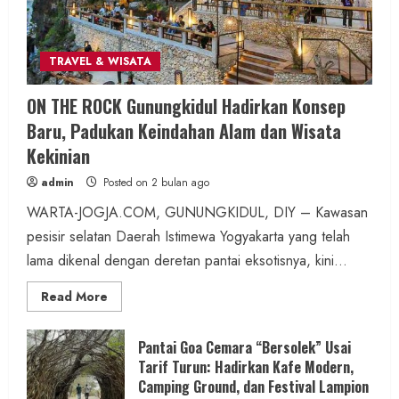
2 MIN READ
TRAVEL & WISATA
Wisata & Budaya
Bersama Bupati Gunungkidul Antusiasme
ON THE ROCK Gunungkidul Hadirkan Konsep
Warga Warnai Kirab Budaya Sadranan
Baru, Padukan Keindahan Alam dan Wisata
Mbah Jobeh yang Kini Resmi Sandang
Kekinian
Status Kalurahan Mandiri Budaya
admin
Posted on 2 bulan ago
admin
Posted on 14 jam ago
WARTA-JOGJA.COM, GUNUNGKIDUL, DIY – Kawasan
pesisir selatan Daerah Istimewa Yogyakarta yang telah
2 MIN READ
lama dikenal dengan deretan pantai eksotisnya, kini...
Read
Read More
more
about
ON
Berita KUA Semugih, DIY
THE
Pantai Goa Cemara “Bersolek” Usai
ROCK
Keutamaan Sholawat dan Kunci Hidup
Tarif Turun: Hadirkan Kafe Modern,
Gunungkidul
Hadirkan
Camping Ground, dan Festival Lampion
Tenang Jadi Materi Utama Pengajian
Konsep