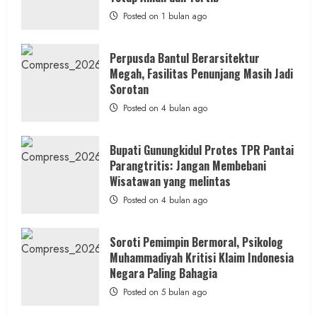
Diduga
Hanya
Posted on 1 bulan ago
Separuhnya
yang
Cair
ke
Perpusda Bantul Berarsitektur
Kontraktor:
Megah, Fasilitas Penunjang Masih Jadi
Ketum
PWRI
Sorotan
RI
Minta
Posted on 4 bulan ago
Bukti
Resmi
Bupati Gunungkidul Protes TPR Pantai
Parangtritis: Jangan Membebani
Wisatawan yang melintas
Posted on 4 bulan ago
Soroti Pemimpin Bermoral, Psikolog
Muhammadiyah Kritisi Klaim Indonesia
Negara Paling Bahagia
Posted on 5 bulan ago