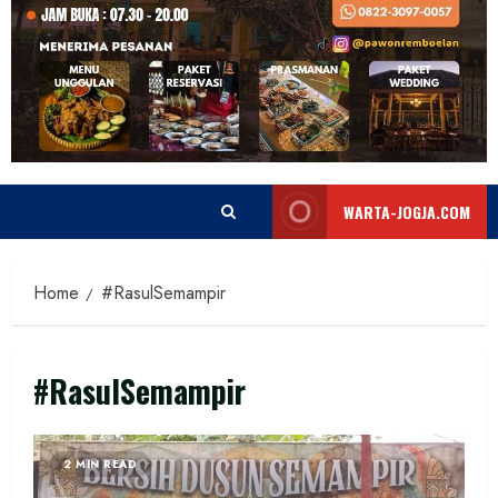
WARTA-JOGJA.COM
Home
#RasulSemampir
#RasulSemampir
2 MIN READ