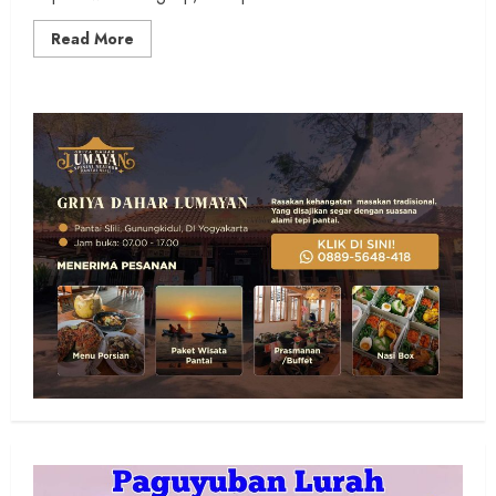
Read
Read More
more
about
Warga
Masyarakat
Sangat
Antusias
Ikuti
Kirab
Budaya
Bersih
Dusun
Padukuhan
Semampir
Tahun
2026