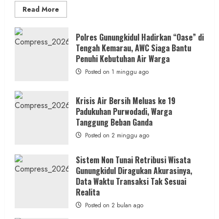
Read
Read More
more
about
Dugaan
Penipuan
Polres Gunungkidul Hadirkan “Oase” di
Masuk
Tengah Kemarau, AWC Siaga Bantu
Kerja
RSUD
Penuhi Kebutuhan Air Warga
Wonosari
Seret
Posted on 1 minggu ago
Oknum
Wartawan
Krisis Air Bersih Meluas ke 19
Padukuhan Purwodadi, Warga
Tanggung Beban Ganda
Posted on 2 minggu ago
Sistem Non Tunai Retribusi Wisata
Gunungkidul Diragukan Akurasinya,
Data Waktu Transaksi Tak Sesuai
Realita
Posted on 2 bulan ago