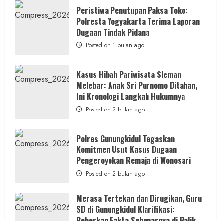
Kasus
Pelecehan
Peristiwa Penutupan Paksa Toko:
Anak
Polresta Yogyakarta Terima Laporan
di
Bantul:
Dugaan Tindak Pidana
Aliansi
Janji
Posted on 1 bulan ago
Kawal
Proses
Hukum
Sampai
Kasus Hibah Pariwisata Sleman
Tuntas
Melebar: Anak Sri Purnomo Ditahan,
Ini Kronologi Langkah Hukumnya
Posted on 2 bulan ago
Polres Gunungkidul Tegaskan
Komitmen Usut Kasus Dugaan
Pengeroyokan Remaja di Wonosari
Posted on 2 bulan ago
Merasa Tertekan dan Dirugikan, Guru
SD di Gunungkidul Klarifikasi:
Beberkan Fakta Sebenarnya di Balik