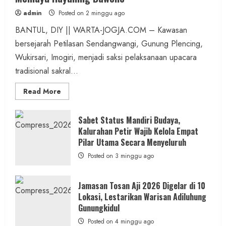
admin
Posted on 2 minggu ago
BANTUL, DIY || WARTA-JOGJA.COM – Kawasan
bersejarah Petilasan Sendangwangi, Gunung Plencing,
Wukirsari, Imogiri, menjadi saksi pelaksanaan upacara
tradisional sakral...
Read
Read More
more
about
Dihadiri
Tokoh
Sabet Status Mandiri Budaya,
Nasional,
Kalurahan Petir Wajib Kelola Empat
Ruwatan
Ageng
Pilar Utama Secara Menyeluruh
Petilasan
Sendangwangi
Posted on 3 minggu ago
Mohon
Restu
Memayu
Hayuning
Jamasan Tosan Aji 2026 Digelar di 10
Bawono
Lokasi, Lestarikan Warisan Adiluhung
Gunungkidul
Posted on 4 minggu ago