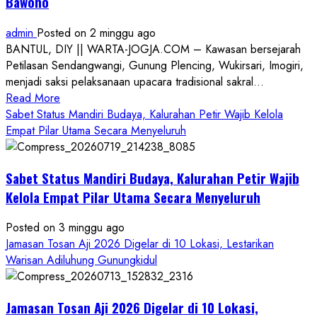
Bawono
admin
Posted on 2 minggu ago
BANTUL, DIY || WARTA-JOGJA.COM – Kawasan bersejarah
Petilasan Sendangwangi, Gunung Plencing, Wukirsari, Imogiri,
menjadi saksi pelaksanaan upacara tradisional sakral...
Read
Read More
more
Sabet Status Mandiri Budaya, Kalurahan Petir Wajib Kelola
about
Empat Pilar Utama Secara Menyeluruh
Dihadiri
Tokoh
Sabet Status Mandiri Budaya, Kalurahan Petir Wajib
Nasional,
Ruwatan
Kelola Empat Pilar Utama Secara Menyeluruh
Ageng
Petilasan
Posted on 3 minggu ago
Sendangwangi
Jamasan Tosan Aji 2026 Digelar di 10 Lokasi, Lestarikan
Mohon
Warisan Adiluhung Gunungkidul
Restu
Memayu
Jamasan Tosan Aji 2026 Digelar di 10 Lokasi,
Hayuning