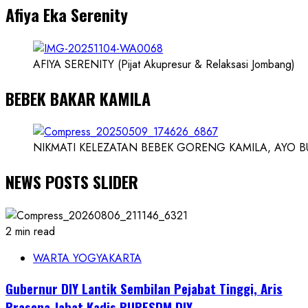
Afiya Eka Serenity
Ilmuwan
AFIYA SERENITY (Pijat Akupresur & Relaksasi Jombang)
BEBEK BAKAR KAMILA
NIKMATI KELEZATAN BEBEK GORENG KAMILA, AYO BUK
NEWS POSTS SLIDER
2 min read
WARTA YOGYAKARTA
Gubernur DIY Lantik Sembilan Pejabat Tinggi, Aris
Prasena Jabat Kadis PUPESDM DIY