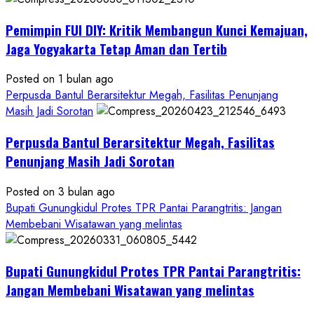
Gedung
Pemimpin FUI DIY: Kritik Membangun Kunci Kemajuan,
KDMP
Rp1,6
Jaga Yogyakarta Tetap Aman dan Tertib
Miliar,
Diduga
Posted on 1 bulan ago
Hanya
Perpusda Bantul Berarsitektur Megah, Fasilitas Penunjang
Separuhnya
Masih Jadi Sorotan
yang
Perpusda Bantul Berarsitektur Megah, Fasilitas
Cair
ke
Penunjang Masih Jadi Sorotan
Kontraktor:
Posted on 3 bulan ago
Ketum
Bupati Gunungkidul Protes TPR Pantai Parangtritis: Jangan
PWRI
Membebani Wisatawan yang melintas
RI
Minta
Bukti
Bupati Gunungkidul Protes TPR Pantai Parangtritis:
Resmi
Jangan Membebani Wisatawan yang melintas