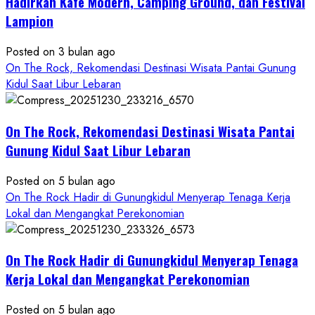
Gunungkidul
Hadirkan Kafe Modern, Camping Ground, dan Festival
Hadirkan
Lampion
Konsep
Baru,
Posted on 3 bulan ago
Padukan
On The Rock, Rekomendasi Destinasi Wisata Pantai Gunung
Keindahan
Kidul Saat Libur Lebaran
Alam
dan
Wisata
On The Rock, Rekomendasi Destinasi Wisata Pantai
Kekinian
Gunung Kidul Saat Libur Lebaran
Posted on 5 bulan ago
On The Rock Hadir di Gunungkidul Menyerap Tenaga Kerja
Lokal dan Mengangkat Perekonomian
On The Rock Hadir di Gunungkidul Menyerap Tenaga
Kerja Lokal dan Mengangkat Perekonomian
Posted on 5 bulan ago