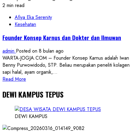
Gratis
2 min read
Dibuka
5–
Afiya Eka Serenity
15
Kesehatan
Juni
Founder Konsep Karnus dan Dokter dan Ilmuwan
2026
admin
Posted on 8 bulan ago
WARTA-JOGJA.COM – Founder Konsep Karnus adalah Iwan
Benny Purwowidodo, STP. Beliau merupakan peneliti kolagen
sapi halal, ayam organik,...
Read
Read More
more
DEWI KAMPUS TEPUS
about
Founder
Konsep
Karnus
DEWI KAMPUS
dan
Dokter
dan