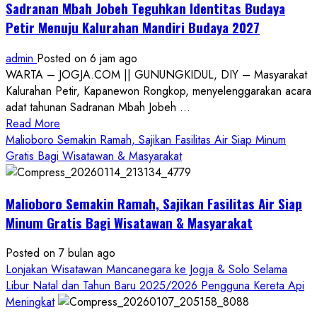
Sadranan Mbah Jobeh Teguhkan Identitas Budaya
Petir Menuju Kalurahan Mandiri Budaya 2027
admin
Posted on 6 jam ago
WARTA – JOGJA.COM || GUNUNGKIDUL, DIY – Masyarakat
Kalurahan Petir, Kapanewon Rongkop, menyelenggarakan acara
adat tahunan Sadranan Mbah Jobeh ...
Read
Read More
more
Malioboro Semakin Ramah, Sajikan Fasilitas Air Siap Minum
about
Gratis Bagi Wisatawan & Masyarakat
Sadranan
Mbah
Malioboro Semakin Ramah, Sajikan Fasilitas Air Siap
Jobeh
Teguhkan
Minum Gratis Bagi Wisatawan & Masyarakat
Identitas
Budaya
Posted on 7 bulan ago
Petir
Lonjakan Wisatawan Mancanegara ke Jogja & Solo Selama
Menuju
Libur Natal dan Tahun Baru 2025/2026 Pengguna Kereta Api
Kalurahan
Meningkat