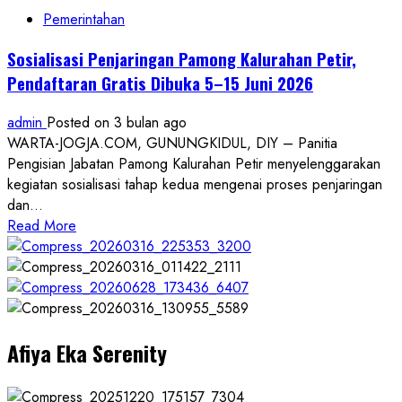
dan
Pemerintahan
Staf
Pamong
Sosialisasi Penjaringan Pamong Kalurahan Petir,
Kalurahan
Pendaftaran Gratis Dibuka 5–15 Juni 2026
Petir
2026:
admin
Posted on 3 bulan ago
Joko
WARTA-JOGJA.COM, GUNUNGKIDUL, DIY – Panitia
Wiyanto
Pengisian Jabatan Pamong Kalurahan Petir menyelenggarakan
dan
kegiatan sosialisasi tahap kedua mengenai proses penjaringan
Maradita
dan...
Septifiasari
Read
Read More
Raih
more
Nilai
about
Tertinggi
Sosialisasi
Penjaringan
Pamong
Afiya Eka Serenity
Kalurahan
Petir,
Pendaftaran