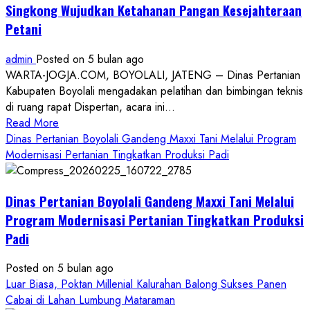
Singkong Wujudkan Ketahanan Pangan Kesejahteraan
Petani
admin
Posted on 5 bulan ago
WARTA-JOGJA.COM, BOYOLALI, JATENG – Dinas Pertanian
Kabupaten Boyolali mengadakan pelatihan dan bimbingan teknis
di ruang rapat Dispertan, acara ini...
Read
Read More
more
Dinas Pertanian Boyolali Gandeng Maxxi Tani Melalui Program
about
Modernisasi Pertanian Tingkatkan Produksi Padi
Dinas
Pertanian
Dinas Pertanian Boyolali Gandeng Maxxi Tani Melalui
Boyolali
Gelar
Program Modernisasi Pertanian Tingkatkan Produksi
Pelatihan
Padi
Budidaya
Singkong
Posted on 5 bulan ago
Wujudkan
Luar Biasa, Poktan Millenial Kalurahan Balong Sukses Panen
Ketahanan
Cabai di Lahan Lumbung Mataraman