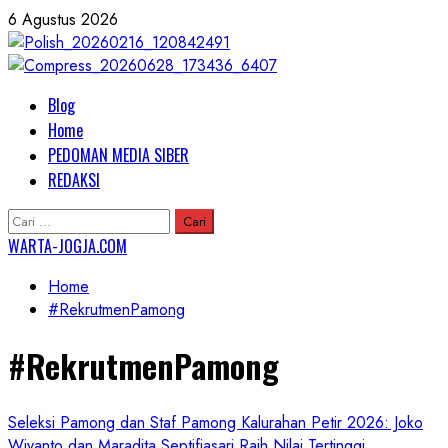
Skip
6 Agustus 2026
to
content
Primary
Blog
Menu
Home
PEDOMAN MEDIA SIBER
REDAKSI
Cari
untuk:
WARTA-JOGJA.COM
Home
#RekrutmenPamong
#RekrutmenPamong
Seleksi Pamong dan Staf Pamong Kalurahan Petir 2026: Joko
Wiyanto dan Maradita Septifiasari Raih Nilai Tertinggi