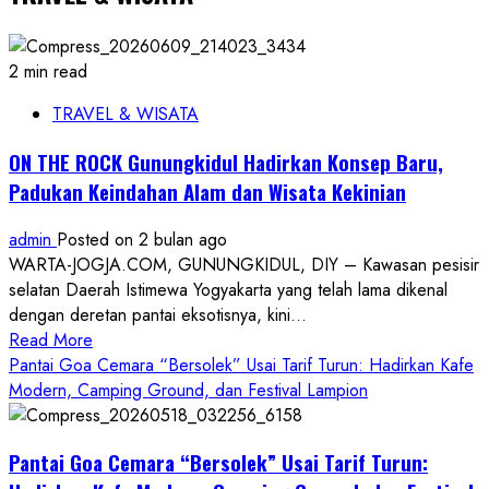
2 min read
TRAVEL & WISATA
ON THE ROCK Gunungkidul Hadirkan Konsep Baru,
Padukan Keindahan Alam dan Wisata Kekinian
admin
Posted on 2 bulan ago
WARTA-JOGJA.COM, GUNUNGKIDUL, DIY – Kawasan pesisir
selatan Daerah Istimewa Yogyakarta yang telah lama dikenal
dengan deretan pantai eksotisnya, kini...
Read
Read More
more
Pantai Goa Cemara “Bersolek” Usai Tarif Turun: Hadirkan Kafe
about
Modern, Camping Ground, dan Festival Lampion
ON
THE
Pantai Goa Cemara “Bersolek” Usai Tarif Turun:
ROCK