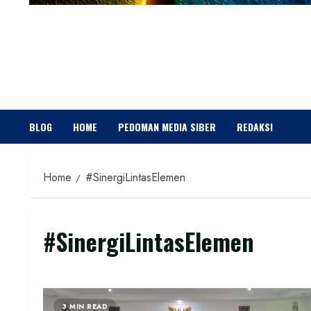
BLOG
HOME
PEDOMAN MEDIA SIBER
REDAKSI
Home
#SinergiLintasElemen
#SinergiLintasElemen
3 MIN READ