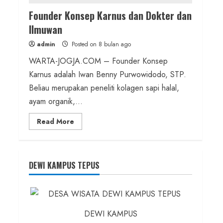
Founder Konsep Karnus dan Dokter dan
Ilmuwan
admin
Posted on 8 bulan ago
WARTA-JOGJA.COM – Founder Konsep
Karnus adalah Iwan Benny Purwowidodo, STP.
Beliau merupakan peneliti kolagen sapi halal,
ayam organik,...
Read
Read More
more
about
Founder
Konsep
Karnus
dan
DEWI KAMPUS TEPUS
Dokter
dan
Ilmuwan
DEWI KAMPUS