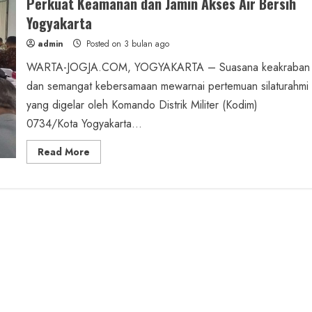
Perkuat Keamanan dan Jamin Akses Air Bersih
Yogyakarta
admin
Posted on 3 bulan ago
WARTA-JOGJA.COM, YOGYAKARTA – Suasana keakraban
dan semangat kebersamaan mewarnai pertemuan silaturahmi
yang digelar oleh Komando Distrik Militer (Kodim)
0734/Kota Yogyakarta...
Read
Read More
more
about
Sinergi
Kodim,
Tokoh
Masyarakat,
dan
PDAM:
Perkuat
Keamanan
dan
Jamin
Akses
Air
Bersih
Yogyakarta