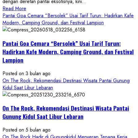
dengan deretan pantai eksotisnya, kini...
Read
Read More
more
Pantai Goa Cemara “Bersolek” Usai Tarif Turun: Hadirkan Kafe
about
Modern, Camping Ground, dan Festival Lampion
ON
THE
Pantai Goa Cemara “Bersolek” Usai Tarif Turun:
ROCK
Gunungkidul
Hadirkan Kafe Modern, Camping Ground, dan Festival
Hadirkan
Lampion
Konsep
Baru,
Posted on 3 bulan ago
Padukan
On The Rock, Rekomendasi Destinasi Wisata Pantai Gunung
Keindahan
Kidul Saat Libur Lebaran
Alam
dan
Wisata
On The Rock, Rekomendasi Destinasi Wisata Pantai
Kekinian
Gunung Kidul Saat Libur Lebaran
Posted on 5 bulan ago
On The Rock Hadir di Gunungkidul Menyerap Tenaga Kerja