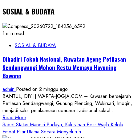
SOSIAL & BUDAYA
1 min read
SOSIAL & BUDAYA
Dihadiri Tokoh Nasional, Ruwatan Ageng Petilasan
Sendangwangi Mohon Restu Memayu Hayuning
Bawono
admin
Posted on 2 minggu ago
BANTUL, DIY || WARTA-JOGJA.COM – Kawasan bersejarah
Petilasan Sendangwangi, Gunung Plencing, Wukirsari, Imogiri,
menjadi saksi pelaksanaan upacara tradisional sakral...
Read
Read More
more
Sabet Status Mandiri Budaya, Kalurahan Petir Wajib Kelola
about
Empat Pilar Utama Secara Menyeluruh