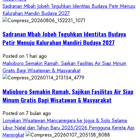
more
Sadranan Mbah Jobeh Teguhkan Identitas Budaya Petir Menuju
about
Kalurahan Mandiri Budaya 2027
Bersama
Bupati
Sadranan Mbah Jobeh Teguhkan Identitas Budaya
Gunungkidul
Antusiasme
Petir Menuju Kalurahan Mandiri Budaya 2027
Warga
Warnai
Posted on 1 hari ago
Kirab
Malioboro Semakin Ramah, Sajikan Fasilitas Air Siap Minum
Budaya
Gratis Bagi Wisatawan & Masyarakat
Sadranan
Mbah
Malioboro Semakin Ramah, Sajikan Fasilitas Air Siap
Jobeh
yang
Minum Gratis Bagi Wisatawan & Masyarakat
Kini
Posted on 7 bulan ago
Resmi
Lonjakan Wisatawan Mancanegara ke Jogja & Solo Selama
Sandang
Libur Natal dan Tahun Baru 2025/2026 Pengguna Kereta Api
Status
Meningkat
Kalurahan