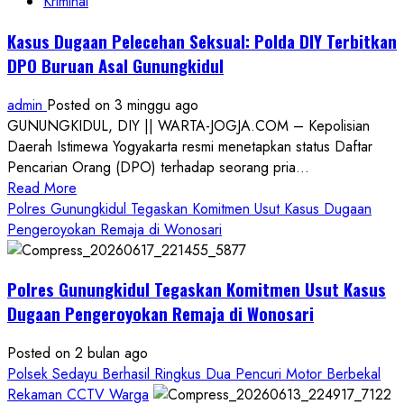
Kriminal
Kasus Dugaan Pelecehan Seksual: Polda DIY Terbitkan
DPO Buruan Asal Gunungkidul
admin
Posted on 3 minggu ago
GUNUNGKIDUL, DIY || WARTA-JOGJA.COM – Kepolisian
Daerah Istimewa Yogyakarta resmi menetapkan status Daftar
Pencarian Orang (DPO) terhadap seorang pria...
Read
Read More
more
Polres Gunungkidul Tegaskan Komitmen Usut Kasus Dugaan
about
Pengeroyokan Remaja di Wonosari
Kasus
Dugaan
Polres Gunungkidul Tegaskan Komitmen Usut Kasus
Pelecehan
Seksual:
Dugaan Pengeroyokan Remaja di Wonosari
Polda
DIY
Posted on 2 bulan ago
Terbitkan
Polsek Sedayu Berhasil Ringkus Dua Pencuri Motor Berbekal
DPO
Rekaman CCTV Warga