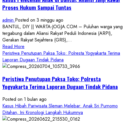
Proses Hukum Sampai Tuntas
admin
Posted on 3 minggu ago
BANTUL, DIY || WARTA-JOGJA.COM – Puluhan warga yang
tergabung dalam Aliansi Rakyat Peduli Indonesia (ARPI),
Gerakan Rakyat Sejahtera (GRS),...
Read
Read More
more
Peristiwa Penutupan Paksa Toko: Polresta Yogyakarta Terima
about
Laporan Dugaan Tindak Pidana
Kasus
Pelecehan
Peristiwa Penutupan Paksa Toko: Polresta
Anak
di
Yogyakarta Terima Laporan Dugaan Tindak Pidana
Bantul:
Aliansi
Posted on 1 bulan ago
Janji
Kasus Hibah Pariwisata Sleman Melebar: Anak Sri Purnomo
Kawal
Ditahan, Ini Kronologi Langkah Hukumnya
Proses
Hukum