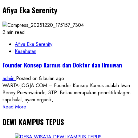
Tahun,
Afiya Eka Serenity
Baitul
Mal
Masjid
Al
2 min read
Amin
Petir
Afiya Eka Serenity
Salurkan
Kesehatan
Rp7
Founder Konsep Karnus dan Dokter dan Ilmuwan
Juta
untuk
admin
Posted on 8 bulan ago
Anak
WARTA-JOGJA.COM – Founder Konsep Karnus adalah Iwan
Yatim
Benny Purwowidodo, STP. Beliau merupakan peneliti kolagen
dan
sapi halal, ayam organik,...
Sarana
Read
Read More
Ibadah
more
DEWI KAMPUS TEPUS
about
Founder
Konsep