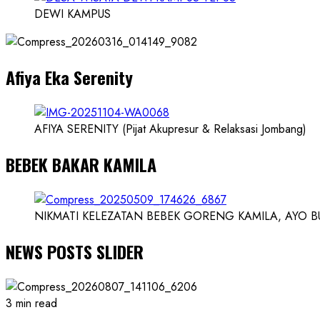
Karnus
DEWI KAMPUS
dan
Dokter
dan
Afiya Eka Serenity
Ilmuwan
AFIYA SERENITY (Pijat Akupresur & Relaksasi Jombang)
BEBEK BAKAR KAMILA
NIKMATI KELEZATAN BEBEK GORENG KAMILA, AYO BUK
NEWS POSTS SLIDER
3 min read