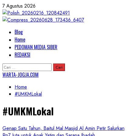
Skip
7 Agustus 2026
to
content
Primary
Blog
Menu
Home
PEDOMAN MEDIA SIBER
REDAKSI
Cari
untuk:
WARTA-JOGJA.COM
Home
#UMKMLokal
#UMKMLokal
Genap Satu Tahun, Baitul Mal Masjid Al Amin Petir Salurkan
Rp7 Juta untuk Anak Yatim dan Sarana Ibadah