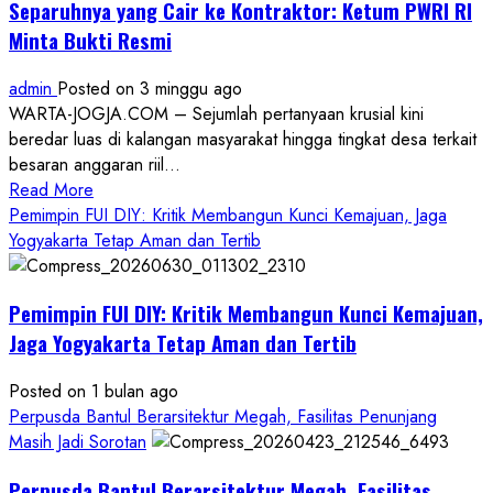
Separuhnya yang Cair ke Kontraktor: Ketum PWRI RI
Minta Bukti Resmi
admin
Posted on 3 minggu ago
WARTA-JOGJA.COM – Sejumlah pertanyaan krusial kini
beredar luas di kalangan masyarakat hingga tingkat desa terkait
besaran anggaran riil...
Read
Read More
more
Pemimpin FUI DIY: Kritik Membangun Kunci Kemajuan, Jaga
about
Yogyakarta Tetap Aman dan Tertib
Anggaran
Gedung
Pemimpin FUI DIY: Kritik Membangun Kunci Kemajuan,
KDMP
Rp1,6
Jaga Yogyakarta Tetap Aman dan Tertib
Miliar,
Diduga
Posted on 1 bulan ago
Hanya
Perpusda Bantul Berarsitektur Megah, Fasilitas Penunjang
Separuhnya
Masih Jadi Sorotan
yang
Perpusda Bantul Berarsitektur Megah, Fasilitas
Cair