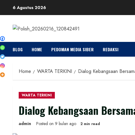
Skip
6 Agustus 2026
to
content
BLOG
HOME
PEDOMAN MEDIA SIBER
REDAKSI
Home
WARTA TERKINI
Dialog Kebangsaan Bersama 
WARTA TERKINI
Dialog Kebangsaan Bersama
admin
Posted on 9 bulan ago
2 min read