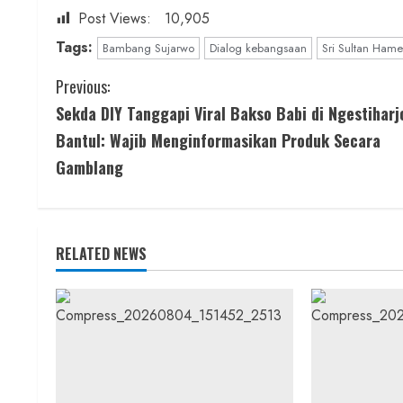
Post Views:
10,905
Tags:
Bambang Sujarwo
Dialog kebangsaan
Sri Sultan Ham
C
Previous:
Sekda DIY Tanggapi Viral Bakso Babi di Ngestiharj
o
Bantul: Wajib Menginformasikan Produk Secara
n
Gamblang
t
i
RELATED NEWS
n
u
e
R