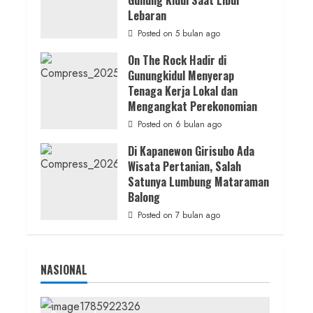
Gunung Kidul Saat Libur
Kerja
Lebaran
admin
Posted on 6 jam ago
Posted on 5 bulan ago
On The Rock Hadir di
Gunungkidul Menyerap
Tenaga Kerja Lokal dan
Mengangkat Perekonomian
Posted on 6 bulan ago
Di Kapanewon Girisubo Ada
Wisata Pertanian, Salah
Satunya Lumbung Mataraman
Balong
Posted on 7 bulan ago
NASIONAL