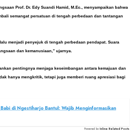
gsaan Prof. Dr. Edy Suandi Hamid, M.Ec., menyampaikan bahwa
bali semangat persatuan di tengah perbedaan dan tantangan
elalu menjadi penyejuk di tengah perbedaan pendapat. Suara
bangsaan dan kemanusiaan,” ujarnya.
ankan pentingnya menjaga keseimbangan antara kemajuan dan
dak hanya mengkritik, tetapi juga memberi ruang apresiasi bagi
Babi di Ngestiharjo Bantul: Wajib Menginformasikan
Powered by
Inline Related Posts