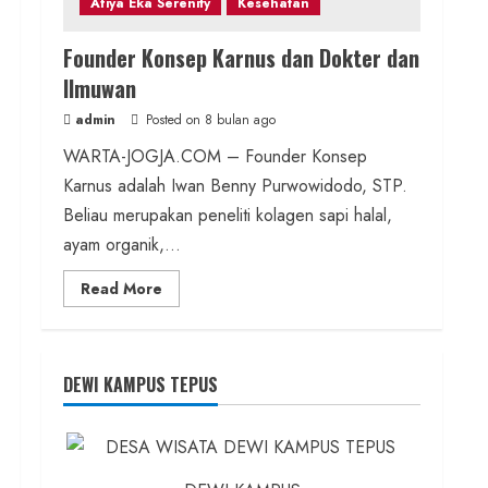
Afiya Eka Serenity
Kesehatan
Founder Konsep Karnus dan Dokter dan
Ilmuwan
admin
Posted on 8 bulan ago
WARTA-JOGJA.COM – Founder Konsep
Karnus adalah Iwan Benny Purwowidodo, STP.
Beliau merupakan peneliti kolagen sapi halal,
ayam organik,...
Read
Read More
more
about
Founder
Konsep
Karnus
dan
DEWI KAMPUS TEPUS
Dokter
dan
Ilmuwan