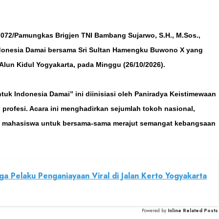
72/Pamungkas Brigjen TNI Bambang Sujarwo, S.H., M.Sos.,
ndonesia Damai bersama Sri Sultan Hamengku Buwono X yang
lun Kidul Yogyakarta, pada Minggu (26/10/2026).
k Indonesia Damai” ini diinisiasi oleh Paniradya Keistimewaan
profesi. Acara ini menghadirkan sejumlah tokoh nasional,
lan mahasiswa untuk bersama-sama merajut semangat kebangsaan
a Pelaku Penganiayaan Viral di Jalan Kerto Yogyakarta
Powered by
Inline Related Posts