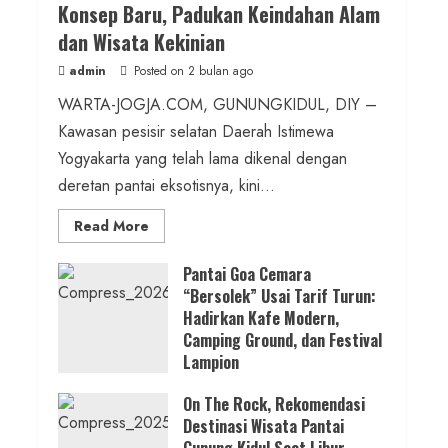
Konsep Baru, Padukan Keindahan Alam
Kadis PUPESDM DIY
dan Wisata Kekinian
admin
Posted on 5 jam ago
admin
Posted on 2 bulan ago
WARTA-JOGJA.COM, GUNUNGKIDUL, DIY –
1 min read
Kawasan pesisir selatan Daerah Istimewa
Berita KUA Sewon Bantul DIY
Yogyakarta yang telah lama dikenal dengan
Perkuat Pendidikan Karakter, SD
deretan pantai eksotisnya, kini...
Negeri Wojo Luncurkan Program
Read
Read More
TBTQ dan Tahfidz Al-Qur’an
more
about
ON
Pantai Goa Cemara
admin
Posted on 6 jam ago
THE
“Bersolek” Usai Tarif Turun:
ROCK
Gunungkidul
Hadirkan Kafe Modern,
2 min read
Hadirkan
Konsep
Camping Ground, dan Festival
SOSIAL
Baru,
Lampion
Padukan
Berdiri Sejak 2020, Sedulur
Keindahan
Posted on 3 bulan ago
Alam
Gunungkidul Konsisten Jalankan
On The Rock, Rekomendasi
dan
Wisata
Destinasi Wisata Pantai
Misi Kemanusiaan Sesuai Program
Kekinian