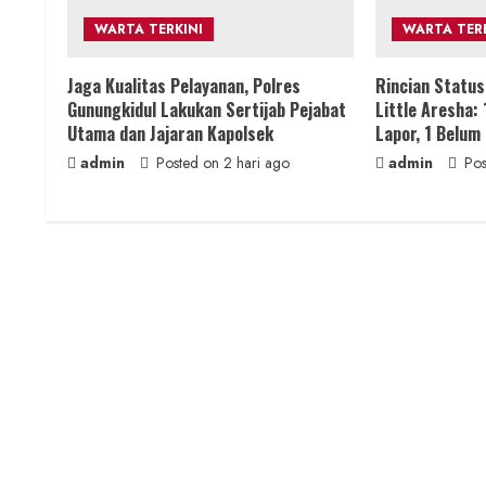
e
WARTA TERKINI
WARTA TERK
a
Jaga Kualitas Pelayanan, Polres
Rincian Statu
Gunungkidul Lakukan Sertijab Pejabat
Little Aresha: 
d
Utama dan Jajaran Kapolsek
Lapor, 1 Belum
i
admin
Posted on 2 hari ago
admin
Pos
n
g