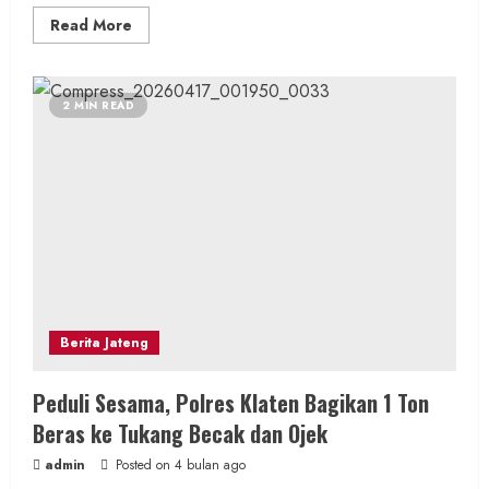
Read
Read More
more
about
Kolaborasi
KUA
Pengasih
2 MIN READ
dan
PKH
Luncurkan
Program
“SIKAP
BAIK”,
Wujud
Sinergi
Pembinaan
Spiritual
dan
Pemberdayaan
Sosial
Berita Jateng
Peduli Sesama, Polres Klaten Bagikan 1 Ton
Beras ke Tukang Becak dan Ojek
admin
Posted on 4 bulan ago