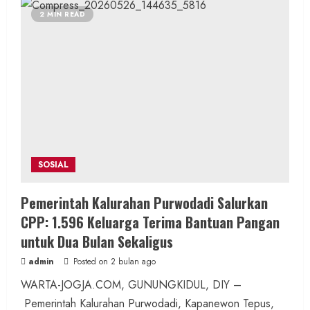
KPM
Di
2 MIN READ
Sumberwungu
Terima
Bantuan
Beras
dan
Minyak
Goreng
CCP
Bulog
SOSIAL
Pemerintah Kalurahan Purwodadi Salurkan
CPP: 1.596 Keluarga Terima Bantuan Pangan
untuk Dua Bulan Sekaligus
admin
Posted on 2 bulan ago
WARTA-JOGJA.COM, GUNUNGKIDUL, DIY –
Pemerintah Kalurahan Purwodadi, Kapanewon Tepus,