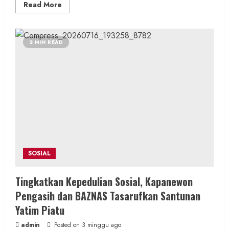
Read
Read More
more
about
Pentingnya
Ilmu
dalam
2 MIN READ
Mengelola
Harta,
Program
Sikap
Baik
Edukasi
KPM
PKH
Janturan
SOSIAL
Tingkatkan Kepedulian Sosial, Kapanewon
Pengasih dan BAZNAS Tasarufkan Santunan
Yatim Piatu
admin
Posted on 3 minggu ago