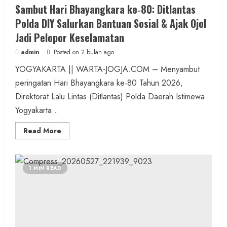
Sambut Hari Bhayangkara ke‑80: Ditlantas
Polda DIY Salurkan Bantuan Sosial & Ajak Ojol
Jadi Pelopor Keselamatan
admin
Posted on 2 bulan ago
YOGYAKARTA || WARTA-JOGJA.COM – Menyambut
peringatan Hari Bhayangkara ke‑80 Tahun 2026,
Direktorat Lalu Lintas (Ditlantas) Polda Daerah Istimewa
Yogyakarta...
Read
Read More
more
about
Sambut
Hari
Bhayangkara
1 MIN READ
ke‑80:
Ditlantas
Polda
DIY
Salurkan
Bantuan
Sosial
&