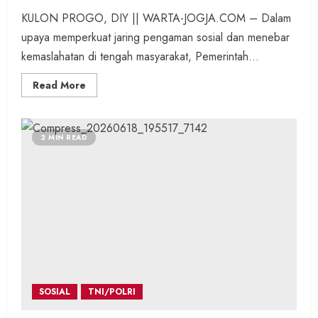
KULON PROGO, DIY || WARTA-JOGJA.COM – Dalam
upaya memperkuat jaring pengaman sosial dan menebar
kemaslahatan di tengah masyarakat, Pemerintah...
Read
Read More
more
about
Tingkatkan
Kepedulian
Sosial,
2 MIN READ
Kapanewon
Pengasih
dan
BAZNAS
Tasarufkan
Santunan
Yatim
Piatu
SOSIAL
TNI/POLRI