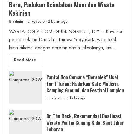
Warga Warnai Kirab Budaya Sadranan
Baru, Padukan Keindahan Alam dan Wisata
Mbah Jobeh yang Kini Resmi Sandang
Kekinian
Status Kalurahan Mandiri Budaya
admin
Posted on 2 bulan ago
admin
Posted on 13 jam ago
WARTA-JOGJA.COM, GUNUNGKIDUL, DIY – Kawasan
pesisir selatan Daerah Istimewa Yogyakarta yang telah
2 MIN READ
lama dikenal dengan deretan pantai eksotisnya, kini...
Read
Read More
more
about
ON
Berita KUA Semugih, DIY
THE
Pantai Goa Cemara “Bersolek” Usai
ROCK
Tarif Turun: Hadirkan Kafe Modern,
Keutamaan Sholawat dan Kunci Hidup
Gunungkidul
Hadirkan
Camping Ground, dan Festival Lampion
Tenang Jadi Materi Utama Pengajian
Konsep
Baru,
Posted on 3 bulan ago
Aparat Margosari
Padukan
Keindahan
Alam
admin
Posted on 13 jam ago
dan
On The Rock, Rekomendasi Destinasi
Wisata
Wisata Pantai Gunung Kidul Saat Libur
Kekinian
1 MIN READ
Lebaran