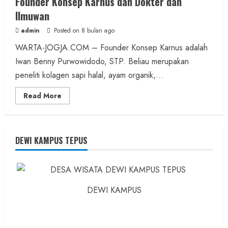
Founder Konsep Karnus dan Dokter dan
Ilmuwan
admin
Posted on 8 bulan ago
WARTA-JOGJA.COM – Founder Konsep Karnus adalah
Iwan Benny Purwowidodo, STP. Beliau merupakan
peneliti kolagen sapi halal, ayam organik,...
Read
Read More
more
about
Founder
Konsep
Karnus
dan
DEWI KAMPUS TEPUS
Dokter
dan
Ilmuwan
DEWI KAMPUS