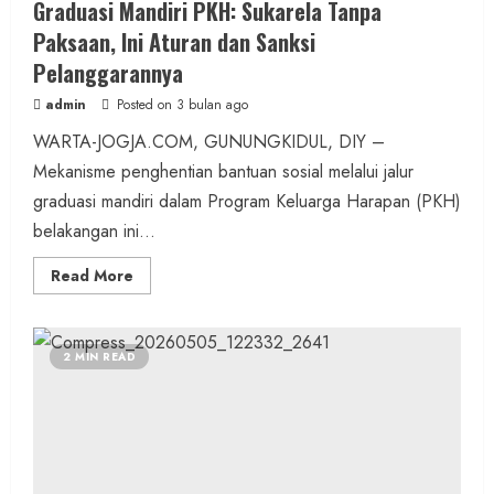
Graduasi Mandiri PKH: Sukarela Tanpa
Paksaan, Ini Aturan dan Sanksi
Pelanggarannya
admin
Posted on 3 bulan ago
WARTA-JOGJA.COM, GUNUNGKIDUL, DIY –
Mekanisme penghentian bantuan sosial melalui jalur
graduasi mandiri dalam Program Keluarga Harapan (PKH)
belakangan ini...
Read
Read More
more
about
Graduasi
Mandiri
PKH:
2 MIN READ
Sukarela
Tanpa
Paksaan,
Ini
Aturan
dan
Sanksi
Pelanggarannya