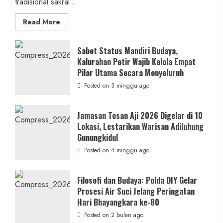
tradisional sakral...
Read
Read More
more
about
Dihadiri
Tokoh
Sabet Status Mandiri Budaya,
Nasional,
Kalurahan Petir Wajib Kelola Empat
Ruwatan
Ageng
Pilar Utama Secara Menyeluruh
Petilasan
Sendangwangi
Posted on 3 minggu ago
Mohon
Restu
Memayu
Hayuning
Jamasan Tosan Aji 2026 Digelar di 10
Bawono
Lokasi, Lestarikan Warisan Adiluhung
Gunungkidul
Posted on 4 minggu ago
Filosofi dan Budaya: Polda DIY Gelar
Prosesi Air Suci Jelang Peringatan
Hari Bhayangkara ke-80
Posted on 2 bulan ago