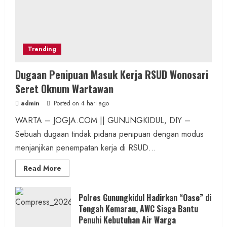
Trending
Dugaan Penipuan Masuk Kerja RSUD Wonosari
Seret Oknum Wartawan
admin
Posted on 4 hari ago
WARTA – JOGJA.COM || GUNUNGKIDUL, DIY –
Sebuah dugaan tindak pidana penipuan dengan modus
menjanjikan penempatan kerja di RSUD...
Read
Read More
more
about
Dugaan
Penipuan
Polres Gunungkidul Hadirkan “Oase” di
Masuk
Tengah Kemarau, AWC Siaga Bantu
Kerja
RSUD
Penuhi Kebutuhan Air Warga
Wonosari