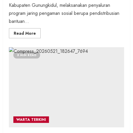
Kabupaten Gunungkidul, melaksanakan penyaluran
program jaring pengaman sosial berupa pendistribusian
bantuan...
Read
Read More
more
about
Pemerintah
Kalurahan
Purwodadi
3 MIN READ
Salurkan
CPP:
1.596
Keluarga
Terima
Bantuan
Pangan
untuk
Dua
Bulan
Sekaligus
WARTA TERKINI