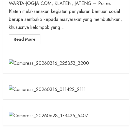
WARTA-JOGJA.COM, KLATEN, JATENG – Polres
Klaten melaksanakan kegiatan penyaluran bantuan sosial
berupa sembako kepada masyarakat yang membutuhkan,
khususnya kelompok yang...
Read
Read More
more
about
Peduli
Sesama,
Polres
Klaten
Bagikan
1
Ton
Beras
ke
Tukang
Becak
dan
Ojek