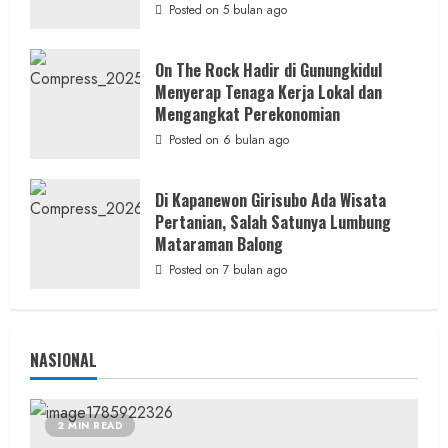
Posted on 5 bulan ago
On The Rock Hadir di Gunungkidul
Berita Jateng
Menyerap Tenaga Kerja Lokal dan
Kebakaran Hanguskan Kantin dan Gudang
Mengangkat Perekonomian
SD Negeri 1 Jerukan, Polsek Juwangi
Posted on 6 bulan ago
Lakukan Olah TKP
admin
Posted on 21 jam ago
Di Kapanewon Girisubo Ada Wisata
Pertanian, Salah Satunya Lumbung
Mataraman Balong
Posted on 7 bulan ago
NASIONAL
2 MIN READ