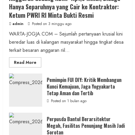
Hanya Separuhnya yang Cair ke Kontraktor:
Ketum PWRI RI Minta Bukti Resmi
admin
Posted on 3 minggu ago
WARTA-JOGJA.COM – Sejumlah pertanyaan krusial kini
beredar luas di kalangan masyarakat hingga tingkat desa
terkait besaran anggaran riil...
Read
Read More
more
about
Anggaran
Gedung
Pemimpin FUI DIY: Kritik Membangun
KDMP
Kunci Kemajuan, Jaga Yogyakarta
Rp1,6
Miliar,
Tetap Aman dan Tertib
Diduga
Hanya
Posted on 1 bulan ago
Separuhnya
yang
Cair
ke
Perpusda Bantul Berarsitektur
Kontraktor:
Megah, Fasilitas Penunjang Masih Jadi
Ketum
PWRI
Sorotan
RI