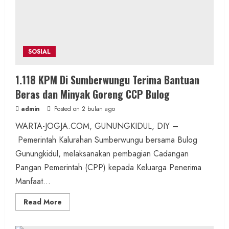
Ajak
Ojol
Jadi
Pelopor
Keselamatan
SOSIAL
1.118 KPM Di Sumberwungu Terima Bantuan
Beras dan Minyak Goreng CCP Bulog
admin
Posted on 2 bulan ago
WARTA-JOGJA.COM, GUNUNGKIDUL, DIY –
Pemerintah Kalurahan Sumberwungu bersama Bulog
Gunungkidul, melaksanakan pembagian Cadangan
Pangan Pemerintah (CPP) kepada Keluarga Penerima
Manfaat...
Read
Read More
more
about
1.118