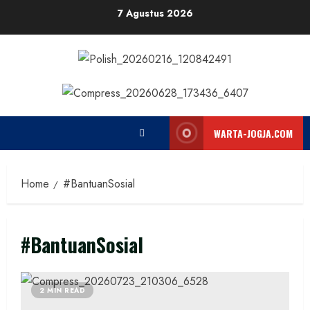
Skip
7 Agustus 2026
to
content
WARTA-JOGJA.COM
Home
#BantuanSosial
#BantuanSosial
2 MIN READ