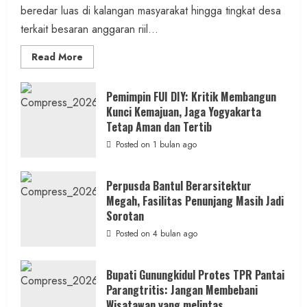
beredar luas di kalangan masyarakat hingga tingkat desa
terkait besaran anggaran riil...
Read
Read More
more
about
Anggaran
Gedung
Pemimpin FUI DIY: Kritik Membangun
KDMP
Kunci Kemajuan, Jaga Yogyakarta
Rp1,6
Miliar,
Tetap Aman dan Tertib
Diduga
Hanya
Posted on 1 bulan ago
Separuhnya
yang
Cair
ke
Perpusda Bantul Berarsitektur
Kontraktor:
Megah, Fasilitas Penunjang Masih Jadi
Ketum
PWRI
Sorotan
RI
Minta
Posted on 4 bulan ago
Bukti
Resmi
Bupati Gunungkidul Protes TPR Pantai
Parangtritis: Jangan Membebani
Wisatawan yang melintas