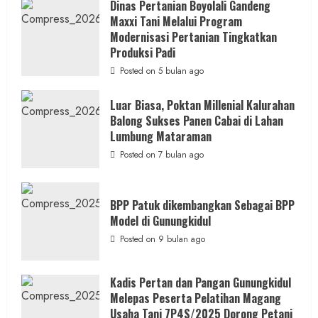
Dinas
Dinas Pertanian Boyolali Gandeng
Pertanian
Maxxi Tani Melalui Program
Boyolali
Gelar
Modernisasi Pertanian Tingkatkan
Pelatihan
Budidaya
Produksi Padi
Singkong
Wujudkan
Posted on 5 bulan ago
Ketahanan
Pangan
Kesejahteraan
Luar Biasa, Poktan Millenial Kalurahan
Petani
Balong Sukses Panen Cabai di Lahan
Lumbung Mataraman
Posted on 7 bulan ago
BPP Patuk dikembangkan Sebagai BPP
Model di Gunungkidul
Posted on 9 bulan ago
Kadis Pertan dan Pangan Gunungkidul
Melepas Peserta Pelatihan Magang
Usaha Tani 7P4S/2025 Dorong Petani