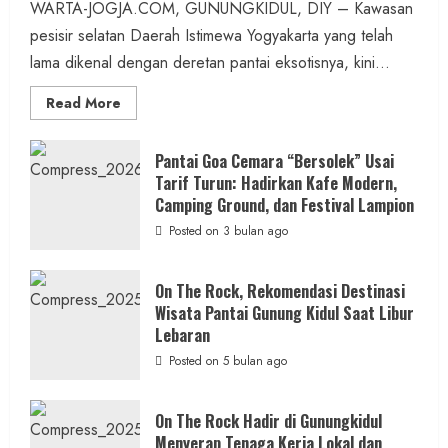
admin
Posted on 4 jam ago
WARTA-JOGJA.COM, GUNUNGKIDUL, DIY – Kawasan
pesisir selatan Daerah Istimewa Yogyakarta yang telah
3 MIN READ
lama dikenal dengan deretan pantai eksotisnya, kini...
Read
Read More
more
about
ON
Berita Olahraga
THE
Pantai Goa Cemara “Bersolek” Usai
ROCK
Tarif Turun: Hadirkan Kafe Modern,
458 Atlet dari Tujuh Provinsi Meramaikan
Gunungkidul
Hadirkan
Camping Ground, dan Festival Lampion
Kejuaraan Sepatu Roda Bupati
Konsep
Baru,
Posted on 3 bulan ago
Gunungkidul Cup III di Pantai Sepanjang
Padukan
Keindahan
Alam
admin
Posted on 17 jam ago
dan
On The Rock, Rekomendasi Destinasi
Wisata
Wisata Pantai Gunung Kidul Saat Libur
Kekinian
3 MIN READ
Lebaran
Posted on 5 bulan ago
On The Rock Hadir di Gunungkidul
Menyerap Tenaga Kerja Lokal dan