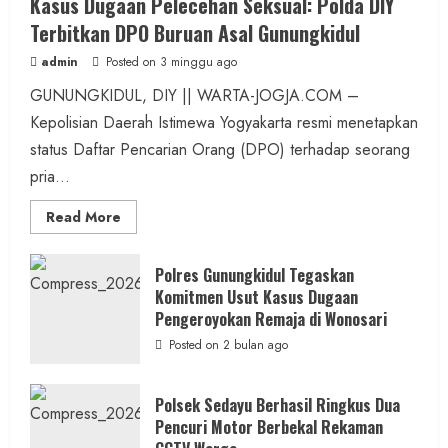
Kasus Dugaan Pelecehan Seksual: Polda DIY
Terbitkan DPO Buruan Asal Gunungkidul
admin
Posted on 3 minggu ago
GUNUNGKIDUL, DIY || WARTA-JOGJA.COM –
Kepolisian Daerah Istimewa Yogyakarta resmi menetapkan
status Daftar Pencarian Orang (DPO) terhadap seorang
pria...
Read
Read More
more
about
Kasus
Dugaan
Polres Gunungkidul Tegaskan
Pelecehan
Komitmen Usut Kasus Dugaan
Seksual:
Polda
Pengeroyokan Remaja di Wonosari
DIY
Terbitkan
Posted on 2 bulan ago
DPO
Buruan
Asal
Gunungkidul
Polsek Sedayu Berhasil Ringkus Dua
Pencuri Motor Berbekal Rekaman