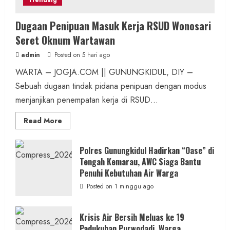
Trending
Dugaan Penipuan Masuk Kerja RSUD Wonosari
Seret Oknum Wartawan
admin
Posted on 5 hari ago
WARTA – JOGJA.COM || GUNUNGKIDUL, DIY –
Sebuah dugaan tindak pidana penipuan dengan modus
menjanjikan penempatan kerja di RSUD...
Read
Read More
more
about
Dugaan
Penipuan
Polres Gunungkidul Hadirkan “Oase” di
Masuk
Tengah Kemarau, AWC Siaga Bantu
Kerja
RSUD
Penuhi Kebutuhan Air Warga
Wonosari
Seret
Posted on 1 minggu ago
Oknum
Wartawan
Krisis Air Bersih Meluas ke 19
Padukuhan Purwodadi, Warga