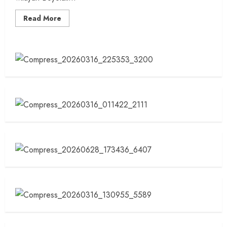
Read
Read More
more
about
Wujudkan
Visi
Bupati
‘Boyolali
Kota
Kopi’,
Dinas
Pertanian
Bersinergi
dengan
Kementan
RI
Bantukan
500
ribu
Bibit
Kopi