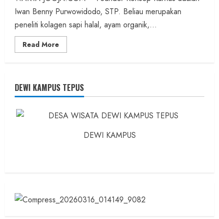
Iwan Benny Purwowidodo, STP. Beliau merupakan
peneliti kolagen sapi halal, ayam organik,...
Read
Read More
more
about
Founder
Konsep
Karnus
dan
DEWI KAMPUS TEPUS
Dokter
dan
Ilmuwan
DEWI KAMPUS