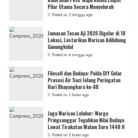
Ruwatan
Ageng
Pilar Utama Secara Menyeluruh
Petilasan
Sendangwangi
Posted on 3 minggu ago
Mohon
Restu
Memayu
Hayuning
Jamasan Tosan Aji 2026 Digelar di 10
Bawono
Lokasi, Lestarikan Warisan Adiluhung
Gunungkidul
Posted on 4 minggu ago
Filosofi dan Budaya: Polda DIY Gelar
Prosesi Air Suci Jelang Peringatan
Hari Bhayangkara ke-80
Posted on 2 bulan ago
Jaga Warisan Leluhur: Warga
Pringsanggar Teguhkan Nilai Budaya
Lewat Tirakatan Malam Suro 1448 H
Posted on 2 bulan ago