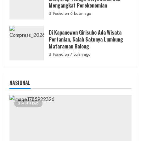
Hiburan
Music
Mengangkat Perekonomian
Dua Lagu Karya Pangdam VI/Mulawarman
Posted on 6 bulan ago
Jadi Ikon Kompetisi Menyanyi HUT ke-81 RI
admin
Posted on 23 jam ago
Di Kapanewon Girisubo Ada Wisata
Pertanian, Salah Satunya Lumbung
Mataraman Balong
Posted on 7 bulan ago
NASIONAL
2 MIN READ