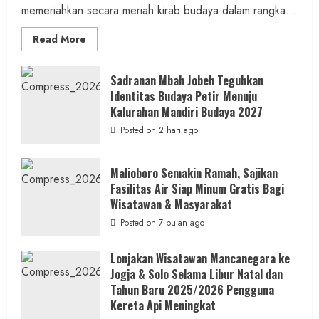
memeriahkan secara meriah kirab budaya dalam rangka...
Read
Read More
more
about
Bersama
Bupati
Sadranan Mbah Jobeh Teguhkan
Gunungkidul
Identitas Budaya Petir Menuju
Antusiasme
Warga
Kalurahan Mandiri Budaya 2027
Warnai
Kirab
Posted on 2 hari ago
Budaya
Sadranan
Mbah
Jobeh
Malioboro Semakin Ramah, Sajikan
yang
Fasilitas Air Siap Minum Gratis Bagi
Kini
Resmi
Wisatawan & Masyarakat
Sandang
Status
Posted on 7 bulan ago
Kalurahan
Mandiri
Budaya
Lonjakan Wisatawan Mancanegara ke
Jogja & Solo Selama Libur Natal dan
Tahun Baru 2025/2026 Pengguna
Kereta Api Meningkat