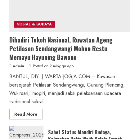
SOSIAL & BUDAYA
Dihadiri Tokoh Nasional, Ruwatan Ageng
Petilasan Sendangwangi Mohon Restu
Memayu Hayuning Bawono
admin
Posted on 2 minggu ago
BANTUL, DIY || WARTA-JOGJA.COM – Kawasan
bersejarah Petilasan Sendangwangi, Gunung Plencing,
Wukirsari, Imogiri, menjadi saksi pelaksanaan upacara
tradisional sakral...
Read
Read More
more
about
Dihadiri
Tokoh
Sabet Status Mandiri Budaya,
Nasional,
Kalurahan Petir Wajib Kelola Empat