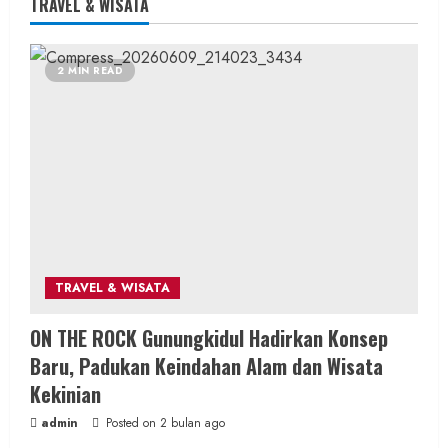
TRAVEL & WISATA
Berita Daerah
Berita KUA Sewon Bantul DIY
2 MIN READ
Revitalisasi Dakwah Kampus, Rustam
Nawawi Ajak Pengurus KORDA Jadi
Pemimpin Pembangun Peradaban
admin
Posted on 4 jam ago
2 MIN READ
TRAVEL & WISATA
Berita Daerah
SOSIAL
ON THE ROCK Gunungkidul Hadirkan Konsep
Antisipasi Banjir Musim Hujan, Panewu
Baru, Padukan Keindahan Alam dan Wisata
Nglipar Pimpin Aksi Bersih Sungai Libatkan
Kekinian
250 Personel
admin
Posted on 2 bulan ago