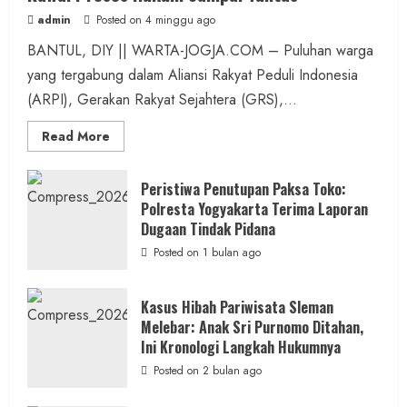
admin
Posted on 4 minggu ago
BANTUL, DIY || WARTA-JOGJA.COM – Puluhan warga
yang tergabung dalam Aliansi Rakyat Peduli Indonesia
(ARPI), Gerakan Rakyat Sejahtera (GRS),...
Read
Read More
more
about
Kasus
Pelecehan
Peristiwa Penutupan Paksa Toko:
Anak
Polresta Yogyakarta Terima Laporan
di
Bantul:
Dugaan Tindak Pidana
Aliansi
Janji
Posted on 1 bulan ago
Kawal
Proses
Hukum
Sampai
Kasus Hibah Pariwisata Sleman
Tuntas
Melebar: Anak Sri Purnomo Ditahan,
Ini Kronologi Langkah Hukumnya
Posted on 2 bulan ago