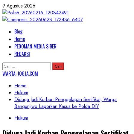
Skip
9 Agustus 2026
to
content
Primary
Blog
Menu
Home
PEDOMAN MEDIA SIBER
REDAKSI
Cari
untuk:
WARTA-JOGJA.COM
Home
Hukum
Diduga Jadi Korban Penggelapan Sertifikat, Warga
Bangunjiwo Laporkan Kasus ke Polda DIY
Hukum
Diduga Jadi Korban Penggelapan Sertifikat,