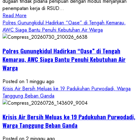
dugaan tindak pidana penipuan dengan modus menjanjikan
penempatan kerja di RSUD...
Read
Read More
more
Polres Gunungkidul Hadirkan “Oase” di Tengah Kemarau,
about
AWC Siaga Bantu Penuhi Kebutuhan Air Warga
Dugaan
Penipuan
Polres Gunungkidul Hadirkan “Oase” di Tengah
Masuk
Kerja
Kemarau, AWC Siaga Bantu Penuhi Kebutuhan Air
RSUD
Warga
Wonosari
Seret
Posted on 1 minggu ago
Oknum
Krisis Air Bersih Meluas ke 19 Padukuhan Purwodadi, Warga
Wartawan
Tanggung Beban Ganda
Krisis Air Bersih Meluas ke 19 Padukuhan Purwodadi,
Warga Tanggung Beban Ganda
Posted on 2 minggu ago