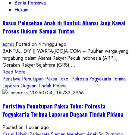
Berita Peristiwa
Hukum
Kasus Pelecehan Anak di Bantul: Aliansi Janji Kawal
Proses Hukum Sampai Tuntas
admin
Posted on 4 minggu ago
BANTUL, DIY || WARTA-JOGJA.COM – Puluhan warga yang
tergabung dalam Aliansi Rakyat Peduli Indonesia (ARPI),
Gerakan Rakyat Sejahtera (GRS),...
Read
Read More
more
Peristiwa Penutupan Paksa Toko: Polresta Yogyakarta Terima
about
Laporan Dugaan Tindak Pidana
Kasus
Pelecehan
Peristiwa Penutupan Paksa Toko: Polresta
Anak
di
Yogyakarta Terima Laporan Dugaan Tindak Pidana
Bantul:
Aliansi
Posted on 1 bulan ago
Janji
Kasus Hibah Pariwisata Sleman Melebar: Anak Sri Purnomo