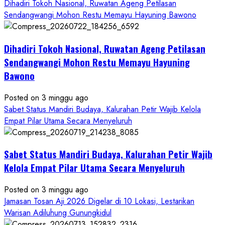
more
Dihadiri Tokoh Nasional, Ruwatan Ageng Petilasan
about
Sendangwangi Mohon Restu Memayu Hayuning Bawono
Panggang
Night
Dihadiri Tokoh Nasional, Ruwatan Ageng Petilasan
Carnival
2026:
Sendangwangi Mohon Restu Memayu Hayuning
Simfoni
Bawono
Alam
dan
Posted on 3 minggu ago
Budaya
Sabet Status Mandiri Budaya, Kalurahan Petir Wajib Kelola
dalam
Empat Pilar Utama Secara Menyeluruh
Semangat
Kebersamaan
Masyarakat
Sabet Status Mandiri Budaya, Kalurahan Petir Wajib
Kelola Empat Pilar Utama Secara Menyeluruh
Posted on 3 minggu ago
Jamasan Tosan Aji 2026 Digelar di 10 Lokasi, Lestarikan
Warisan Adiluhung Gunungkidul