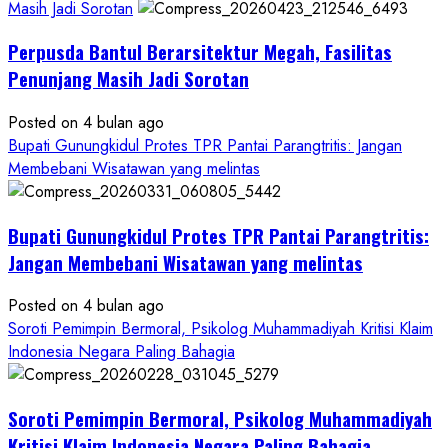
Separuhnya
Masih Jadi Sorotan
yang
Perpusda Bantul Berarsitektur Megah, Fasilitas
Cair
ke
Penunjang Masih Jadi Sorotan
Kontraktor:
Posted on 4 bulan ago
Ketum
Bupati Gunungkidul Protes TPR Pantai Parangtritis: Jangan
PWRI
Membebani Wisatawan yang melintas
RI
Minta
Bukti
Bupati Gunungkidul Protes TPR Pantai Parangtritis:
Resmi
Jangan Membebani Wisatawan yang melintas
Posted on 4 bulan ago
Soroti Pemimpin Bermoral, Psikolog Muhammadiyah Kritisi Klaim
Indonesia Negara Paling Bahagia
Soroti Pemimpin Bermoral, Psikolog Muhammadiyah
Kritisi Klaim Indonesia Negara Paling Bahagia