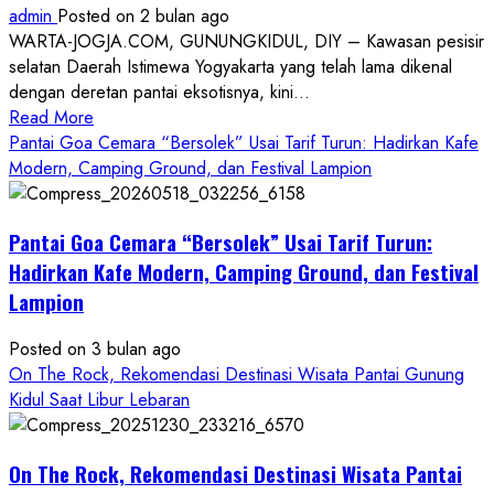
admin
Posted on 2 bulan ago
WARTA-JOGJA.COM, GUNUNGKIDUL, DIY – Kawasan pesisir
selatan Daerah Istimewa Yogyakarta yang telah lama dikenal
dengan deretan pantai eksotisnya, kini...
Read
Read More
more
Pantai Goa Cemara “Bersolek” Usai Tarif Turun: Hadirkan Kafe
about
Modern, Camping Ground, dan Festival Lampion
ON
THE
Pantai Goa Cemara “Bersolek” Usai Tarif Turun:
ROCK
Gunungkidul
Hadirkan Kafe Modern, Camping Ground, dan Festival
Hadirkan
Lampion
Konsep
Baru,
Posted on 3 bulan ago
Padukan
On The Rock, Rekomendasi Destinasi Wisata Pantai Gunung
Keindahan
Kidul Saat Libur Lebaran
Alam
dan
Wisata
On The Rock, Rekomendasi Destinasi Wisata Pantai