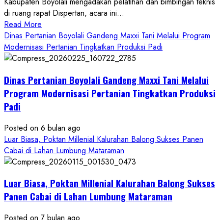
Kabupaten Boyolali mengadakan pelatihan dan bimbingan teknis
di ruang rapat Dispertan, acara ini...
Read
Read More
more
Dinas Pertanian Boyolali Gandeng Maxxi Tani Melalui Program
about
Modernisasi Pertanian Tingkatkan Produksi Padi
Dinas
Pertanian
Dinas Pertanian Boyolali Gandeng Maxxi Tani Melalui
Boyolali
Gelar
Program Modernisasi Pertanian Tingkatkan Produksi
Pelatihan
Padi
Budidaya
Singkong
Posted on 6 bulan ago
Wujudkan
Luar Biasa, Poktan Millenial Kalurahan Balong Sukses Panen
Ketahanan
Cabai di Lahan Lumbung Mataraman
Pangan
Kesejahteraan
Petani
Luar Biasa, Poktan Millenial Kalurahan Balong Sukses
Panen Cabai di Lahan Lumbung Mataraman
Posted on 7 bulan ago