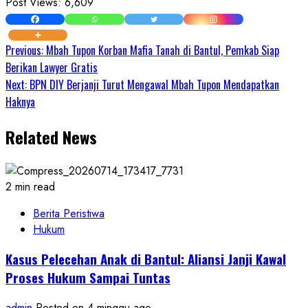
Post Views:
6,609
Continue
Previous:
Mbah Tupon Korban Mafia Tanah di Bantul, Pemkab Siap
Berikan Lawyer Gratis
Reading
Next:
BPN DIY Berjanji Turut Mengawal Mbah Tupon Mendapatkan
Haknya
Related News
2 min read
Berita Peristiwa
Hukum
Kasus Pelecehan Anak di Bantul: Aliansi Janji Kawal
Proses Hukum Sampai Tuntas
admin
Posted on 4 minggu ago