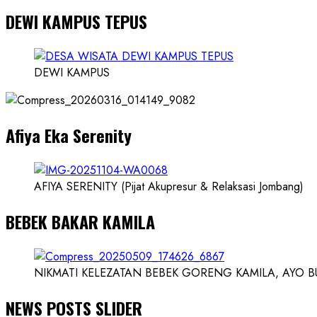
more
DEWI KAMPUS TEPUS
about
Founder
Konsep
Karnus
DEWI KAMPUS
dan
Dokter
dan
Afiya Eka Serenity
Ilmuwan
AFIYA SERENITY (Pijat Akupresur & Relaksasi Jombang)
BEBEK BAKAR KAMILA
NIKMATI KELEZATAN BEBEK GORENG KAMILA, AYO BUK
NEWS POSTS SLIDER