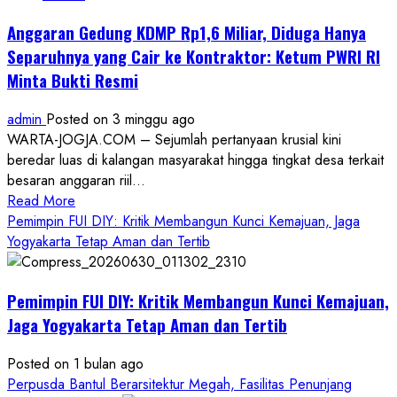
Anggaran Gedung KDMP Rp1,6 Miliar, Diduga Hanya
Separuhnya yang Cair ke Kontraktor: Ketum PWRI RI
Minta Bukti Resmi
admin
Posted on 3 minggu ago
WARTA-JOGJA.COM – Sejumlah pertanyaan krusial kini
beredar luas di kalangan masyarakat hingga tingkat desa terkait
besaran anggaran riil...
Read
Read More
more
Pemimpin FUI DIY: Kritik Membangun Kunci Kemajuan, Jaga
about
Yogyakarta Tetap Aman dan Tertib
Anggaran
Gedung
Pemimpin FUI DIY: Kritik Membangun Kunci Kemajuan,
KDMP
Rp1,6
Jaga Yogyakarta Tetap Aman dan Tertib
Miliar,
Diduga
Posted on 1 bulan ago
Hanya
Perpusda Bantul Berarsitektur Megah, Fasilitas Penunjang