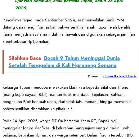
ujar Heri Setiawan, anak pertama Tupon, Senin 28 April
2025.
Puncaknya terjadi pada September 2024, saat perwakilan Bank PNM
datang dan menginformasikan bahwa sertifikat tanah Tupon telah beralih
nama menjadi atas nama Indah Fatmawati dan digunakan sebagai jaminan
kredit sebesar Rp1,5 miliar.
Silahkan Baca
Bocah 9 Tahun Meninggal Dunia
Setelah Tenggelam di Kali Ngreneng Semanu
Powered by
Inline Related Posts
Keluarga Tupon mencoba melakukan klarifikasi kepada Bibit dan Triono
(orang kepercayaan Bibit), namun tidak mendapat kejelasan. Bahkan,
pengakuan Bibit berubah-ubah, dari tidak tahu-menahu hingga menyebut
bahwa sertifikat diserahkan ke pihak lain.
Pada 14 April 2025, warga RT 04 bersama Ketua RT, Bapak Agil,
menggelar forum klarifikasi di kelurahan Bangunjiwo yang dihadiri lurah,
babinsa, babinkamtibmas, dan warga setempat. Dalam forum tersebut, Bibit