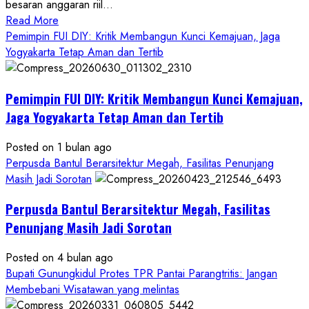
besaran anggaran riil...
Read
Read More
more
Pemimpin FUI DIY: Kritik Membangun Kunci Kemajuan, Jaga
about
Yogyakarta Tetap Aman dan Tertib
Anggaran
Gedung
Pemimpin FUI DIY: Kritik Membangun Kunci Kemajuan,
KDMP
Rp1,6
Jaga Yogyakarta Tetap Aman dan Tertib
Miliar,
Diduga
Posted on 1 bulan ago
Hanya
Perpusda Bantul Berarsitektur Megah, Fasilitas Penunjang
Separuhnya
Masih Jadi Sorotan
yang
Perpusda Bantul Berarsitektur Megah, Fasilitas
Cair
ke
Penunjang Masih Jadi Sorotan
Kontraktor:
Posted on 4 bulan ago
Ketum
Bupati Gunungkidul Protes TPR Pantai Parangtritis: Jangan
PWRI
Membebani Wisatawan yang melintas
RI
Minta