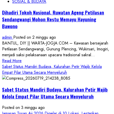
SOSIAL & BUDAYA
Dihadiri Tokoh Nasional, Ruwatan Ageng Petilasan
Sendangwangi Mohon Restu Memayu Hayuning
Bawono
admin
Posted on 2 minggu ago
BANTUL, DIY || WARTA-JOGJA.COM – Kawasan bersejarah
Petilasan Sendangwangi, Gunung Plencing, Wukirsari, Imogiri,
menjadi saksi pelaksanaan upacara tradisional sakral...
Read
Read More
more
Sabet Status Mandiri Budaya, Kalurahan Petir Wajib Kelola
about
Empat Pilar Utama Secara Menyeluruh
Dihadiri
Tokoh
Sabet Status Mandiri Budaya, Kalurahan Petir Wajib
Nasional,
Ruwatan
Kelola Empat Pilar Utama Secara Menyeluruh
Ageng
Petilasan
Posted on 3 minggu ago
Sendangwangi
Jamasan Tosan Aji 2026 Digelar di 10 Lokasi, Lestarikan