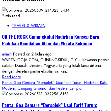
2 min read
TRAVEL & WISATA
ON THE ROCK Gunungkidul Hadirkan Konsep Baru,
Padukan Keindahan Alam dan Wisata Kekinian
admin
Posted on 2 bulan ago
WARTA-JOGJA.COM, GUNUNGKIDUL, DIY – Kawasan pesisir
selatan Daerah Istimewa Yogyakarta yang telah lama dikenal
dengan deretan pantai eksotisnya, kini...
Read
Read More
more
Pantai Goa Cemara “Bersolek” Usai Tarif Turun: Hadirkan Kafe
about
Modern, Camping Ground, dan Festival Lampion
ON
THE
Pantai Goa Cemara “Bersolek” Usai Tarif Turun:
ROCK
Gunungkidul