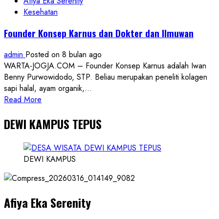
Afiya Eka Serenity
Kesehatan
Founder Konsep Karnus dan Dokter dan Ilmuwan
admin
Posted on 8 bulan ago
WARTA-JOGJA.COM – Founder Konsep Karnus adalah Iwan
Benny Purwowidodo, STP. Beliau merupakan peneliti kolagen
sapi halal, ayam organik,...
Read
Read More
more
DEWI KAMPUS TEPUS
about
Founder
Konsep
Karnus
DEWI KAMPUS
dan
Dokter
dan
Afiya Eka Serenity
Ilmuwan