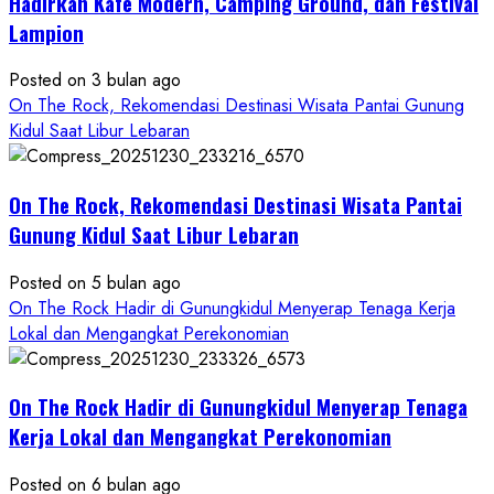
Hadirkan Kafe Modern, Camping Ground, dan Festival
Hadirkan
Lampion
Konsep
Baru,
Posted on 3 bulan ago
Padukan
On The Rock, Rekomendasi Destinasi Wisata Pantai Gunung
Keindahan
Kidul Saat Libur Lebaran
Alam
dan
Wisata
On The Rock, Rekomendasi Destinasi Wisata Pantai
Kekinian
Gunung Kidul Saat Libur Lebaran
Posted on 5 bulan ago
On The Rock Hadir di Gunungkidul Menyerap Tenaga Kerja
Lokal dan Mengangkat Perekonomian
On The Rock Hadir di Gunungkidul Menyerap Tenaga
Kerja Lokal dan Mengangkat Perekonomian
Posted on 6 bulan ago