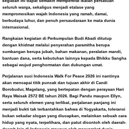
kegiatan ini dapat semakin mempererat ikatan persatuan
seluruh warga, sekaligus menjadi etalase yang
mempromosikan wajah Indonesia yang ramah, damai,
berbudaya luhur, dan penuh persaudaraan ke mata dunia
internasional.
Rangkaian kegiatan di Perkumpulan Budi Abadi ditutup
dengan khidmat melalui penyerahan paramitha berupa
sumbangan berupa jubah, bahan makanan, peralatan mandi,
bantuan dana, serta kebutuhan lainnya kepada Bhikku Sangha
sebagai wujud penghormatan dan dukungan umat.
Perjalanan suci Indonesia Walk For Peace 2026 ini nantinya
akan mencapai titik puncak dan tujuan akhir di Candi
Borobudur, Magelang, yang bertepatan dengan perayaan Hari
Raya Waisak 2572 BE tahun 2026. Bagi Pandu maupun Ellyn,
serta seluruh elemen yang terlibat, perjalanan panjang ini
menjadi bukti tak terbantahkan bahwa di Yogyakarta, toleransi
bukan sekadar slogan yang diucapkan, melainkan sebuah cara
hidup yang nyata, terpelihara, dan patut dicontoh oleh daerah-
daerah lain di Indonesia maupun oleh masyarakat dunia.