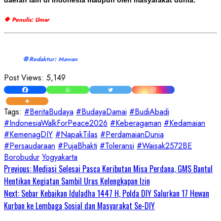
🔶 Penulis: Umar
🌐 Redaktur: Mawan
Post Views:
5,149
Tags:
#BeritaBudaya
#BudayaDamai
#BudiAbadi
#IndonesiaWalkForPeace2026
#Keberagaman
#Kedamaian
#KemenagDIY
#NapakTilas
#PerdamaianDunia
#Persaudaraan
#PujaBhakti
#Toleransi
#Waisak2572BE
Borobudur
Yogyakarta
Continue
Previous:
Mediasi Selesai Pasca Keributan Misa Perdana, GMS Bantul
Hentikan Kegiatan Sambil Urus Kelengkapan Izin
Reading
Next:
Sebar Kebaikan Iduladha 1447 H, Polda DIY Salurkan 17 Hewan
Kurban ke Lembaga Sosial dan Masyarakat Se-DIY