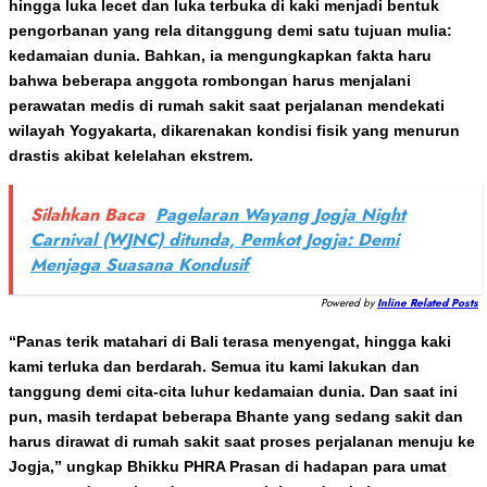
hingga luka lecet dan luka terbuka di kaki menjadi bentuk
pengorbanan yang rela ditanggung demi satu tujuan mulia:
kedamaian dunia. Bahkan, ia mengungkapkan fakta haru
bahwa beberapa anggota rombongan harus menjalani
perawatan medis di rumah sakit saat perjalanan mendekati
wilayah Yogyakarta, dikarenakan kondisi fisik yang menurun
drastis akibat kelelahan ekstrem.
Silahkan Baca
Pagelaran Wayang Jogja Night
Carnival (WJNC) ditunda, Pemkot Jogja: Demi
Menjaga Suasana Kondusif
Powered by
Inline Related Posts
“Panas terik matahari di Bali terasa menyengat, hingga kaki
kami terluka dan berdarah. Semua itu kami lakukan dan
tanggung demi cita-cita luhur kedamaian dunia. Dan saat ini
pun, masih terdapat beberapa Bhante yang sedang sakit dan
harus dirawat di rumah sakit saat proses perjalanan menuju ke
Jogja,” ungkap Bhikku PHRA Prasan di hadapan para umat