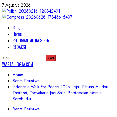
Skip
7 Agustus 2026
to
content
Primary
Blog
Menu
Home
PEDOMAN MEDIA SIBER
REDAKSI
Cari
untuk:
WARTA-JOGJA.COM
Home
Berita Peristiwa
Indonesia Walk For Peace 2026: Jejak Ribuan Mil dari
Thailand, Yogyakarta Jadi Saksi Perdamaian Menuju
Borobudur
Berita Peristiwa