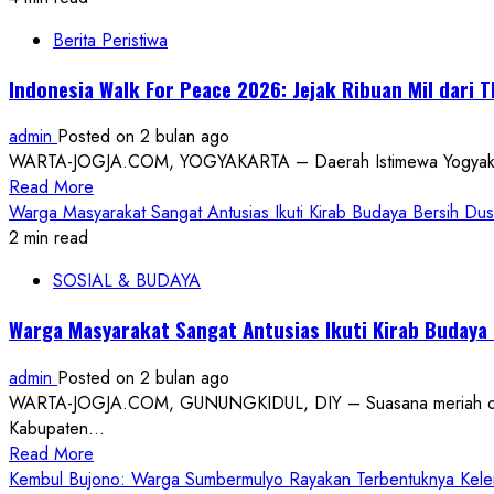
Berita Peristiwa
Indonesia Walk For Peace 2026: Jejak Ribuan Mil dari
admin
Posted on 2 bulan ago
WARTA-JOGJA.COM, YOGYAKARTA – Daerah Istimewa Yogyakarta kem
Read
Read More
more
Warga Masyarakat Sangat Antusias Ikuti Kirab Budaya Bersih 
about
2 min read
Indonesia
SOSIAL & BUDAYA
Walk
For
Warga Masyarakat Sangat Antusias Ikuti Kirab Buday
Peace
2026:
admin
Posted on 2 bulan ago
Jejak
WARTA-JOGJA.COM, GUNUNGKIDUL, DIY – Suasana meriah dan s
Ribuan
Kabupaten...
Mil
Read
Read More
dari
more
Kembul Bujono: Warga Sumbermulyo Rayakan Terbentuknya Kel
Thailand,