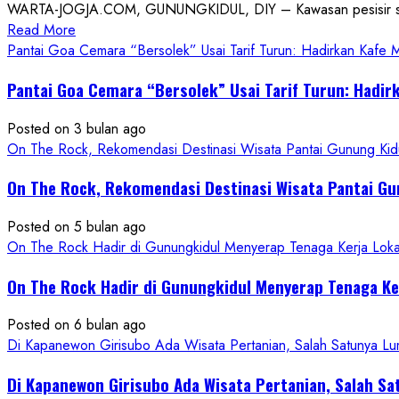
WARTA-JOGJA.COM, GUNUNGKIDUL, DIY – Kawasan pesisir selatan
Read
Read More
more
Pantai Goa Cemara “Bersolek” Usai Tarif Turun: Hadirkan Kafe
about
Pantai Goa Cemara “Bersolek” Usai Tarif Turun: Hadir
ON
THE
Posted on 3 bulan ago
ROCK
On The Rock, Rekomendasi Destinasi Wisata Pantai Gunung Kidu
Gunungkidul
Hadirkan
On The Rock, Rekomendasi Destinasi Wisata Pantai Gu
Konsep
Baru,
Posted on 5 bulan ago
Padukan
On The Rock Hadir di Gunungkidul Menyerap Tenaga Kerja Lok
Keindahan
Alam
On The Rock Hadir di Gunungkidul Menyerap Tenaga K
dan
Wisata
Posted on 6 bulan ago
Kekinian
Di Kapanewon Girisubo Ada Wisata Pertanian, Salah Satunya 
Di Kapanewon Girisubo Ada Wisata Pertanian, Salah 