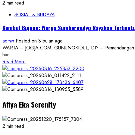
about
2 min read
Yogyakarta
Warga
Jadi
SOSIAL & BUDAYA
Masyarakat
Saksi
Sangat
Perdamaian
Kembul Bujono: Warga Sumbermulyo Rayakan Terbent
Antusias
Menuju
Ikuti
Borobudur
admin
Posted on 3 bulan ago
Kirab
WARTA – JOGJA.COM, GUNUNGKIDUL, DIY – Pemandangan penuh
Budaya
hari...
Bersih
Read
Read More
Dusun
more
Padukuhan
about
Semampir
Kembul
Tahun
Bujono:
2026
Warga
Afiya Eka Serenity
Sumbermulyo
Rayakan
Terbentuknya
Kelembagaan
2 min read
Baru