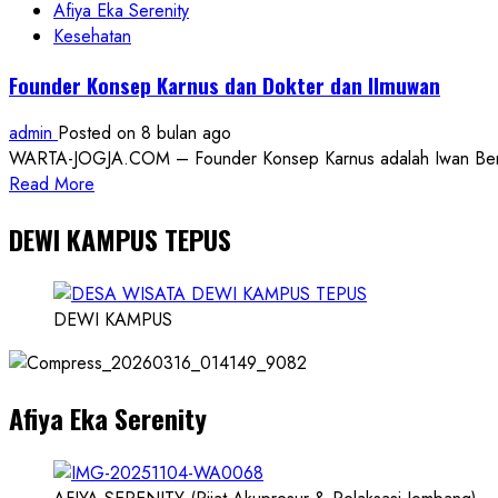
dalam
Afiya Eka Serenity
Kebersamaan
Kesehatan
Founder Konsep Karnus dan Dokter dan Ilmuwan
admin
Posted on 8 bulan ago
WARTA-JOGJA.COM – Founder Konsep Karnus adalah Iwan Benny P
Read
Read More
more
DEWI KAMPUS TEPUS
about
Founder
Konsep
Karnus
DEWI KAMPUS
dan
Dokter
dan
Afiya Eka Serenity
Ilmuwan