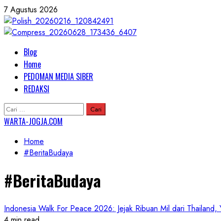
Skip
7 Agustus 2026
to
content
Primary
Blog
Menu
Home
PEDOMAN MEDIA SIBER
REDAKSI
Cari
untuk:
WARTA-JOGJA.COM
Home
#BeritaBudaya
#BeritaBudaya
Indonesia Walk For Peace 2026: Jejak Ribuan Mil dari Thailand,
4 min read