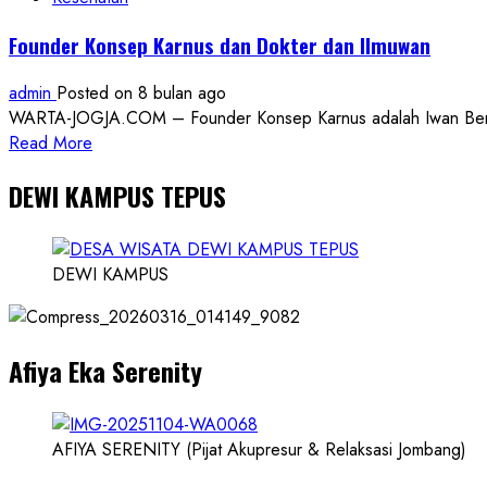
Founder Konsep Karnus dan Dokter dan Ilmuwan
admin
Posted on 8 bulan ago
WARTA-JOGJA.COM – Founder Konsep Karnus adalah Iwan Benny P
Read
Read More
more
DEWI KAMPUS TEPUS
about
Founder
Konsep
Karnus
DEWI KAMPUS
dan
Dokter
dan
Afiya Eka Serenity
Ilmuwan
AFIYA SERENITY (Pijat Akupresur & Relaksasi Jombang)