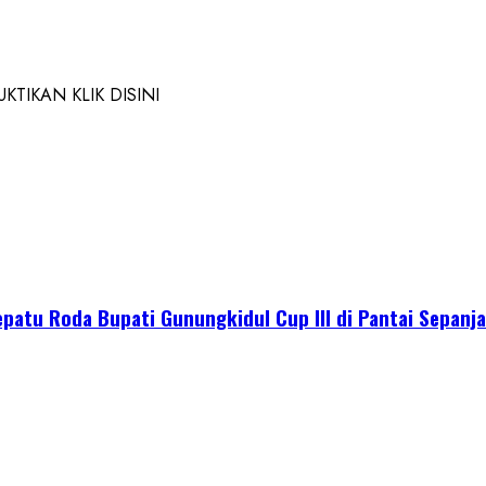
TIKAN KLIK DISINI
epatu Roda Bupati Gunungkidul Cup III di Pantai Sepanj