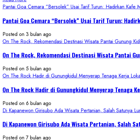
more
Pantai Goa Cemara “Bersolek” Usai Tarif Turun: Hadirkan Kafe
about
Pantai Goa Cemara “Bersolek” Usai Tarif Turun: Hadir
ON
THE
Posted on 3 bulan ago
ROCK
On The Rock, Rekomendasi Destinasi Wisata Pantai Gunung Kidu
Gunungkidul
Hadirkan
On The Rock, Rekomendasi Destinasi Wisata Pantai Gu
Konsep
Baru,
Posted on 5 bulan ago
Padukan
On The Rock Hadir di Gunungkidul Menyerap Tenaga Kerja Lok
Keindahan
Alam
On The Rock Hadir di Gunungkidul Menyerap Tenaga K
dan
Wisata
Posted on 6 bulan ago
Kekinian
Di Kapanewon Girisubo Ada Wisata Pertanian, Salah Satunya 
Di Kapanewon Girisubo Ada Wisata Pertanian, Salah 
Posted on 7 bulan ago