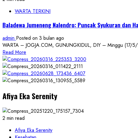
WARTA TERKINI
Baladewa Jumeneng Nalendro: Puncak Syukuran dan H
admin
Posted on 3 bulan ago
WARTA – JOGJA.COM, GUNUNGKIDUL, DIY – Minggu (17/5/2026)
Read
Read More
more
about
Baladewa
Jumeneng
Nalendro:
Afiya Eka Serenity
Puncak
Syukuran
dan
Harapan
2 min read
Baru
Warga
Afiya Eka Serenity
Sumbermulyo
Kesehatan