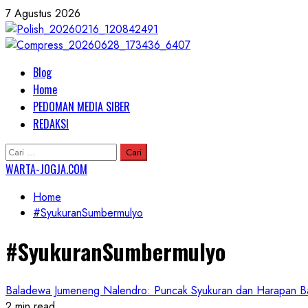
Skip
7 Agustus 2026
to
content
Primary
Blog
Menu
Home
PEDOMAN MEDIA SIBER
REDAKSI
Cari
untuk:
WARTA-JOGJA.COM
Home
#SyukuranSumbermulyo
#SyukuranSumbermulyo
Baladewa Jumeneng Nalendro: Puncak Syukuran dan Harapan B
2 min read