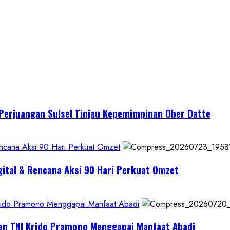
I Perjuangan Sulsel Tinjau Kepemimpinan Ober Datte
encana Aksi 90 Hari Perkuat Omzet
gital & Rencana Aksi 90 Hari Perkuat Omzet
Krido Pramono Menggapai Manfaat Abadi
jen TNI Krido Pramono Menggapai Manfaat Abadi