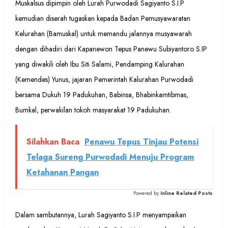
Muskalsus dipimpin oleh Lurah Purwodadi Sagiyanto S.I.P
kemudian diserah tugaskan kepada Badan Pemusyawaratan
Kelurahan (Bamuskal) untuk memandu jalannya musyawarah
dengan dihadiri dari Kapanewon Tepus Panewu Subiyantoro S.IP
yang diwakili oleh Ibu Siti Salami, Pendamping Kalurahan
(Kemendes) Yunus, jajaran Pemerintah Kalurahan Purwodadi
bersama Dukuh 19 Padukuhan, Babinsa, Bhabinkamtibmas,
Bumkal, perwakilan tokoh masyarakat 19 Padukuhan.
Silahkan Baca
Penawu Tepus Tinjau Potensi
Telaga Sureng Purwodadi Menuju Program
Ketahanan Pangan
Powered by
Inline Related Posts
Dalam sambutannya, Lurah Sagiyanto S.I.P menyampaikan