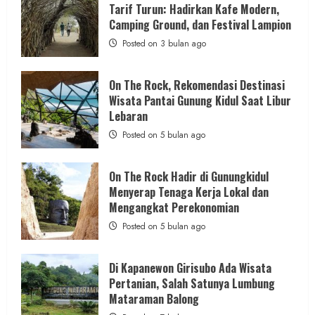
ROCK
Jaga Kualitas Pelayanan, Polres
Tarif Turun: Hadirkan Kafe Modern,
Gunungkidul
Hadirkan
Camping Ground, dan Festival Lampion
Gunungkidul Lakukan Sertijab Pejabat
Konsep
Baru,
Posted on 3 bulan ago
Utama dan Jajaran Kapolsek
Padukan
Keindahan
Alam
admin
Posted on 1 hari ago
dan
On The Rock, Rekomendasi Destinasi
Wisata
Wisata Pantai Gunung Kidul Saat Libur
Kekinian
2 min read
Lebaran
Posted on 5 bulan ago
On The Rock Hadir di Gunungkidul
Menyerap Tenaga Kerja Lokal dan
Trending
Mengangkat Perekonomian
Dugaan Penipuan Masuk Kerja RSUD
Posted on 5 bulan ago
Wonosari Seret Oknum Wartawan
admin
Posted on 2 hari ago
Di Kapanewon Girisubo Ada Wisata
Pertanian, Salah Satunya Lumbung
Mataraman Balong