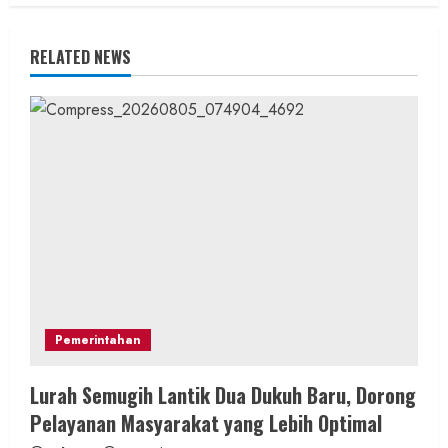
u
e
RELATED NEWS
R
e
a
d
i
n
Pemerintahan
g
Lurah Semugih Lantik Dua Dukuh Baru, Dorong
Pelayanan Masyarakat yang Lebih Optimal