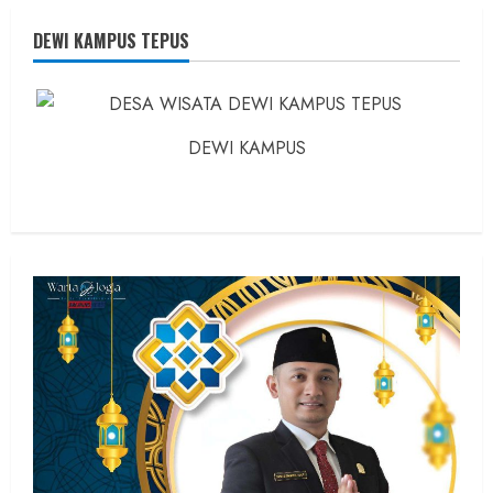
Konsep
Karnus
dan
DEWI KAMPUS TEPUS
Dokter
dan
Ilmuwan
DEWI KAMPUS