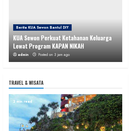
Berita KUA Sewon Bantul DIY
KUA Sewon Perkuat Ketahanan Keluarga
Lewat Program KAPAN NIKAH
admin
Posted on 3 jam ago
2 min read
TRAVEL & WISATA
Pemerintahan
2 min read
Lurah Semugih Lantik Dua Dukuh Baru,
Dorong Pelayanan Masyarakat yang Lebih
Optimal