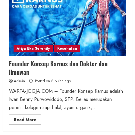
Afiya Eka Serenity
Kesehatan
Founder Konsep Karnus dan Dokter dan
Ilmuwan
admin
Posted on 8 bulan ago
WARTA-JOGJA.COM – Founder Konsep Karnus adalah
Iwan Benny Purwowidodo, STP. Beliau merupakan
peneliti kolagen sapi halal, ayam organik,...
Read
Read More
more
about
Founder