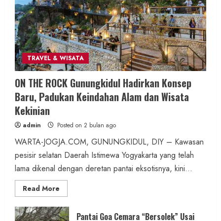
admin
Posted on 18 jam ago
1 min read
TRAVEL & WISATA
ON THE ROCK Gunungkidul Hadirkan Konsep
Berita Peristiwa
Baru, Padukan Keindahan Alam dan Wisata
Korsleting Bakar Kantor At-Tiin Nabila
Kekinian
Tour, 54 Paspor Calon Jamaah Hangus
admin
Posted on 2 bulan ago
admin
Posted on 1 hari ago
WARTA-JOGJA.COM, GUNUNGKIDUL, DIY – Kawasan
pesisir selatan Daerah Istimewa Yogyakarta yang telah
1 min read
lama dikenal dengan deretan pantai eksotisnya, kini...
Read
Read More
more
about
ON
WARTA TERKINI
THE
Pantai Goa Cemara “Bersolek” Usai