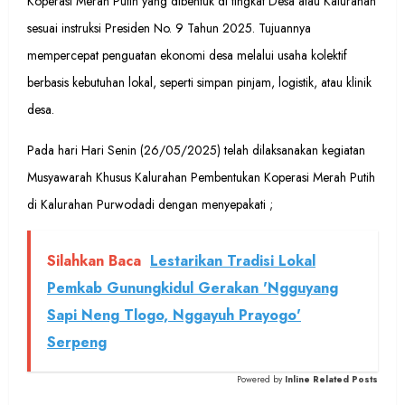
Koperasi Merah Putih yang dibentuk di tingkat Desa atau Kalurahan
sesuai instruksi Presiden No. 9 Tahun 2025. Tujuannya
mempercepat penguatan ekonomi desa melalui usaha kolektif
berbasis kebutuhan lokal, seperti simpan pinjam, logistik, atau klinik
desa.
Pada hari Hari Senin (26/05/2025) telah dilaksanakan kegiatan
Musyawarah Khusus Kalurahan Pembentukan Koperasi Merah Putih
di Kalurahan Purwodadi dengan menyepakati ;
Silahkan Baca
Lestarikan Tradisi Lokal
Pemkab Gunungkidul Gerakan 'Ngguyang
Sapi Neng Tlogo, Nggayuh Prayogo'
Serpeng
Powered by
Inline Related Posts