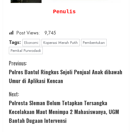
Penulis
Post Views:
9,745
Tags:
Ekonomi
Koperasi Merah Putih
Pembentukan
Pemkal Purwodadi
C
Previous:
Polres Bantul Ringkus Sejoli Penjual Anak dibawah
o
Umur di Aplikasi Kencan
n
Next:
t
Polresta Sleman Belum Tetapkan Tersangka
i
Kecelakaan Maut Menimpa 2 Mahasiswanya, UGM
Bantah Dugaan Intervensi
n