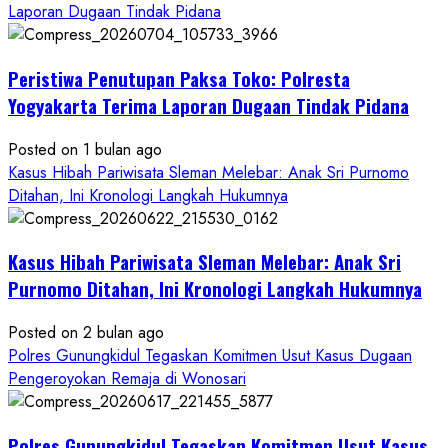
about
Laporan Dugaan Tindak Pidana
Kasus
Pelecehan
Peristiwa Penutupan Paksa Toko: Polresta
Anak
di
Yogyakarta Terima Laporan Dugaan Tindak Pidana
Bantul:
Aliansi
Posted on 1 bulan ago
Janji
Kasus Hibah Pariwisata Sleman Melebar: Anak Sri Purnomo
Kawal
Ditahan, Ini Kronologi Langkah Hukumnya
Proses
Hukum
Kasus Hibah Pariwisata Sleman Melebar: Anak Sri
Sampai
Tuntas
Purnomo Ditahan, Ini Kronologi Langkah Hukumnya
Posted on 2 bulan ago
Polres Gunungkidul Tegaskan Komitmen Usut Kasus Dugaan
Pengeroyokan Remaja di Wonosari
Polres Gunungkidul Tegaskan Komitmen Usut Kasus