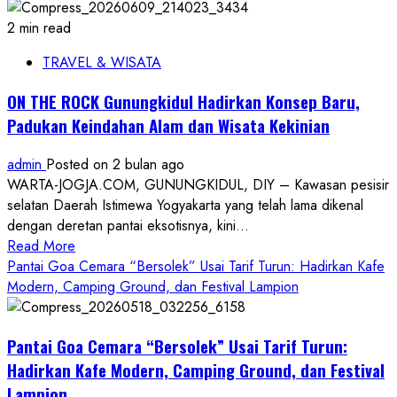
2 min read
TRAVEL & WISATA
ON THE ROCK Gunungkidul Hadirkan Konsep Baru,
Padukan Keindahan Alam dan Wisata Kekinian
admin
Posted on 2 bulan ago
WARTA-JOGJA.COM, GUNUNGKIDUL, DIY – Kawasan pesisir
selatan Daerah Istimewa Yogyakarta yang telah lama dikenal
dengan deretan pantai eksotisnya, kini...
Read
Read More
more
Pantai Goa Cemara “Bersolek” Usai Tarif Turun: Hadirkan Kafe
about
Modern, Camping Ground, dan Festival Lampion
ON
THE
Pantai Goa Cemara “Bersolek” Usai Tarif Turun:
ROCK
Gunungkidul
Hadirkan Kafe Modern, Camping Ground, dan Festival
Hadirkan
Lampion