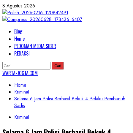
Skip
8 Agustus 2026
to
content
Primary
Blog
Menu
Home
PEDOMAN MEDIA SIBER
REDAKSI
Cari
untuk:
WARTA-JOGJA.COM
Home
Kriminal
Selama 6 Jam Polisi Berhasil Bekuk 4 Pelaku Pembunuh
Sadis
Kriminal
Selama 6 Jam Polisi Berhasil Bekuk 4