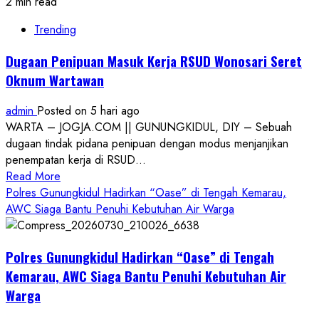
2 min read
Trending
Dugaan Penipuan Masuk Kerja RSUD Wonosari Seret
Oknum Wartawan
admin
Posted on 5 hari ago
WARTA – JOGJA.COM || GUNUNGKIDUL, DIY – Sebuah
dugaan tindak pidana penipuan dengan modus menjanjikan
penempatan kerja di RSUD...
Read
Read More
more
Polres Gunungkidul Hadirkan “Oase” di Tengah Kemarau,
about
AWC Siaga Bantu Penuhi Kebutuhan Air Warga
Dugaan
Penipuan
Polres Gunungkidul Hadirkan “Oase” di Tengah
Masuk
Kerja
Kemarau, AWC Siaga Bantu Penuhi Kebutuhan Air
RSUD
Warga
Wonosari