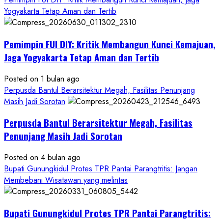
about
Yogyakarta Tetap Aman dan Tertib
Anggaran
Gedung
Pemimpin FUI DIY: Kritik Membangun Kunci Kemajuan,
KDMP
Rp1,6
Jaga Yogyakarta Tetap Aman dan Tertib
Miliar,
Diduga
Posted on 1 bulan ago
Hanya
Perpusda Bantul Berarsitektur Megah, Fasilitas Penunjang
Separuhnya
Masih Jadi Sorotan
yang
Perpusda Bantul Berarsitektur Megah, Fasilitas
Cair
ke
Penunjang Masih Jadi Sorotan
Kontraktor:
Posted on 4 bulan ago
Ketum
Bupati Gunungkidul Protes TPR Pantai Parangtritis: Jangan
PWRI
Membebani Wisatawan yang melintas
RI
Minta
Bukti
Bupati Gunungkidul Protes TPR Pantai Parangtritis:
Resmi