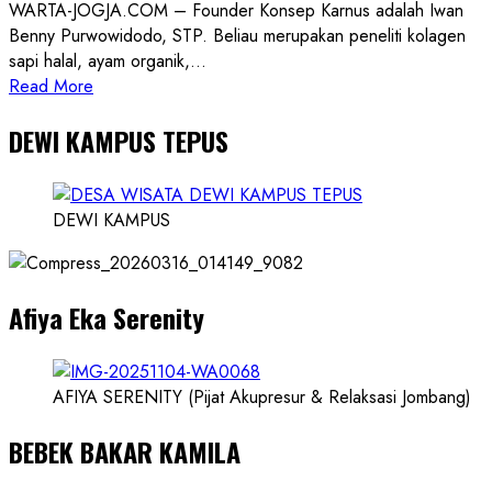
WARTA-JOGJA.COM – Founder Konsep Karnus adalah Iwan
Benny Purwowidodo, STP. Beliau merupakan peneliti kolagen
sapi halal, ayam organik,...
Read
Read More
more
DEWI KAMPUS TEPUS
about
Founder
Konsep
Karnus
DEWI KAMPUS
dan
Dokter
dan
Afiya Eka Serenity
Ilmuwan
AFIYA SERENITY (Pijat Akupresur & Relaksasi Jombang)
BEBEK BAKAR KAMILA