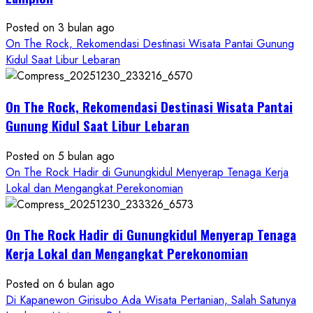
Konsep
Baru,
Posted on 3 bulan ago
Padukan
On The Rock, Rekomendasi Destinasi Wisata Pantai Gunung
Keindahan
Kidul Saat Libur Lebaran
Alam
dan
Wisata
On The Rock, Rekomendasi Destinasi Wisata Pantai
Kekinian
Gunung Kidul Saat Libur Lebaran
Posted on 5 bulan ago
On The Rock Hadir di Gunungkidul Menyerap Tenaga Kerja
Lokal dan Mengangkat Perekonomian
On The Rock Hadir di Gunungkidul Menyerap Tenaga
Kerja Lokal dan Mengangkat Perekonomian
Posted on 6 bulan ago
Di Kapanewon Girisubo Ada Wisata Pertanian, Salah Satunya