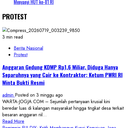
Menyanyi HUT ke-81 RI
PROTEST
3 min read
Berita Nasional
Protest
Anggaran Gedung KDMP Rp1,6 Miliar, Diduga Hanya
Separuhnya yang Cair ke Kontraktor: Ketum PWRI RI
Minta Bukti Resmi
admin
Posted on 3 minggu ago
WARTA-JOGJA.COM – Sejumlah pertanyaan krusial kini
beredar luas di kalangan masyarakat hingga tingkat desa terkait
besaran anggaran riil...
Read
Read More
more
Pemimpin FUI DIY: Kritik Membangun Kunci Kemajuan, Jaga