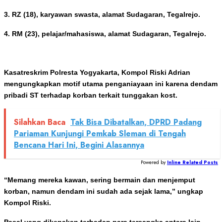
3. RZ (18), karyawan swasta, alamat Sudagaran, Tegalrejo.
4. RM (23), pelajar/mahasiswa, alamat Sudagaran, Tegalrejo.
Kasatreskrim Polresta Yogyakarta, Kompol Riski Adrian
mengungkapkan motif utama penganiayaan ini karena dendam
pribadi ST terhadap korban terkait tunggakan kost.
Silahkan Baca
Tak Bisa Dibatalkan, DPRD Padang
Pariaman Kunjungi Pemkab Sleman di Tengah
Bencana Hari Ini, Begini Alasannya
Powered by
Inline Related Posts
“Memang mereka kawan, sering bermain dan menjemput
korban, namun dendam ini sudah ada sejak lama,” ungkap
Kompol Riski.
Pasal yang dikenakan terhadap para tersangka antara lain