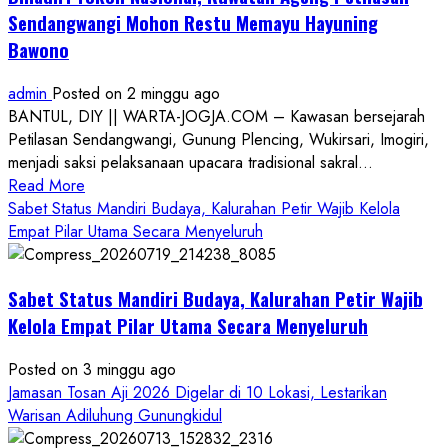
Sendangwangi Mohon Restu Memayu Hayuning
Bawono
admin
Posted on 2 minggu ago
BANTUL, DIY || WARTA-JOGJA.COM – Kawasan bersejarah
Petilasan Sendangwangi, Gunung Plencing, Wukirsari, Imogiri,
menjadi saksi pelaksanaan upacara tradisional sakral...
Read
Read More
more
Sabet Status Mandiri Budaya, Kalurahan Petir Wajib Kelola
about
Empat Pilar Utama Secara Menyeluruh
Dihadiri
Tokoh
Sabet Status Mandiri Budaya, Kalurahan Petir Wajib
Nasional,
Ruwatan
Kelola Empat Pilar Utama Secara Menyeluruh
Ageng
Petilasan
Posted on 3 minggu ago
Sendangwangi
Jamasan Tosan Aji 2026 Digelar di 10 Lokasi, Lestarikan
Mohon
Warisan Adiluhung Gunungkidul
Restu