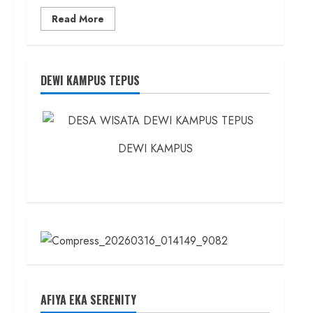
Read
Read More
more
about
Founder
Konsep
Karnus
dan
DEWI KAMPUS TEPUS
Dokter
dan
Ilmuwan
DEWI KAMPUS
AFIYA EKA SERENITY