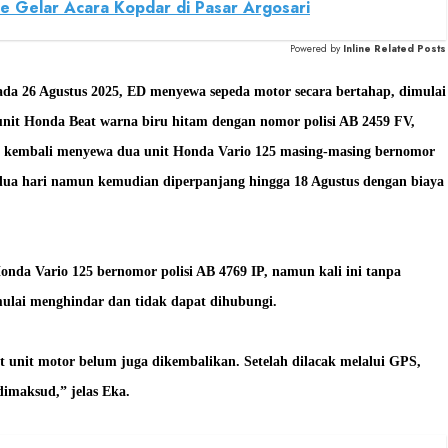
e Gelar Acara Kopdar di Pasar Argosari
Powered by
Inline Related Posts
ada 26 Agustus 2025, ED menyewa sepeda motor secara bertahap, dimulai
 unit Honda Beat warna biru hitam dengan nomor polisi AB 2459 FV,
ED kembali menyewa dua unit Honda Vario 125 masing-masing bernomor
 dua hari namun kemudian diperpanjang hingga 18 Agustus dengan biaya
nda Vario 125 bernomor polisi AB 4769 IP, namun kali ini tanpa
mulai menghindar dan tidak dapat dihubungi.
t unit motor belum juga dikembalikan. Setelah dilacak melalui GPS,
dimaksud,” jelas Eka.