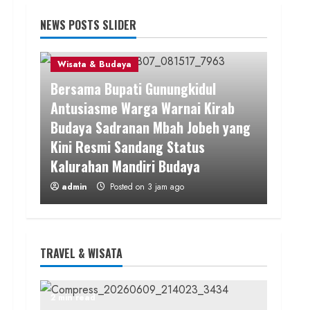
NEWS POSTS SLIDER
Wisata & Budaya
2 min read
Bersama Bupati Gunungkidul
Antusiasme Warga Warnai Kirab
Budaya Sadranan Mbah Jobeh yang
Kini Resmi Sandang Status
Kalurahan Mandiri Budaya
admin
Posted on 3 jam ago
2 min read
TRAVEL & WISATA
Berita KUA Semugih, DIY
Keutamaan Sholawat dan Kunci
Hidup Tenang Jadi Materi Utama
2 min read