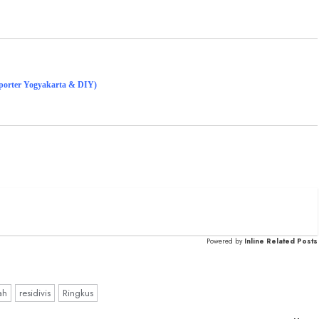
eporter Yogyakarta & DIY)
Powered by
Inline Related Posts
ah
residivis
Ringkus