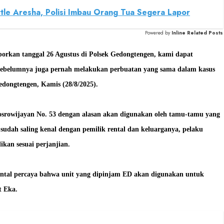
ttle Aresha, Polisi Imbau Orang Tua Segera Lapor
Powered by
Inline Related Posts
porkan tanggal 26 Agustus di Polsek Gedongtengen, kami dapat
ni sebelumnya juga pernah melakukan perbuatan yang sama dalam kasus
edongtengen, Kamis (28/8/2025).
osrowijayan No. 53 dengan alasan akan digunakan oleh tamu-tamu yang
sudah saling kenal dengan pemilik rental dan keluarganya, pelaku
kan sesuai perjanjian.
ental percaya bahwa unit yang dipinjam ED akan digunakan untuk
t Eka.