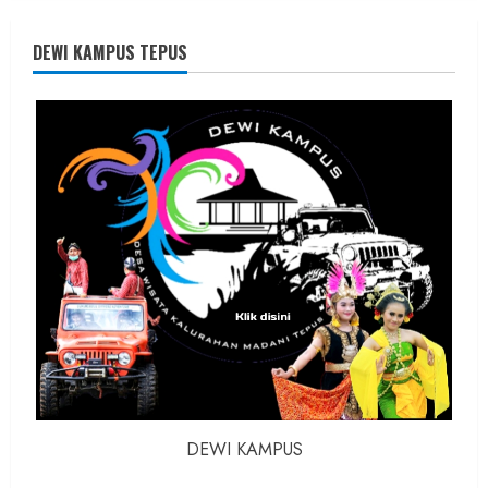
Founder
Konsep
Karnus
dan
DEWI KAMPUS TEPUS
Dokter
dan
Ilmuwan
DEWI KAMPUS