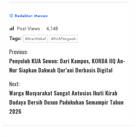
Redaktur: Mawan
Post Views:
4,148
Tags:
#IkrarWakaf
#KUAPengasih
C
Previous:
Penyuluh KUA Sewon: Dari Kampus, KORDA IIQ An-
o
Nur Siapkan Dakwah Qur’ani Berbasis Digital
n
Next:
t
Warga Masyarakat Sangat Antusias Ikuti Kirab
i
Budaya Bersih Dusun Padukuhan Semampir Tahun
2026
n
u