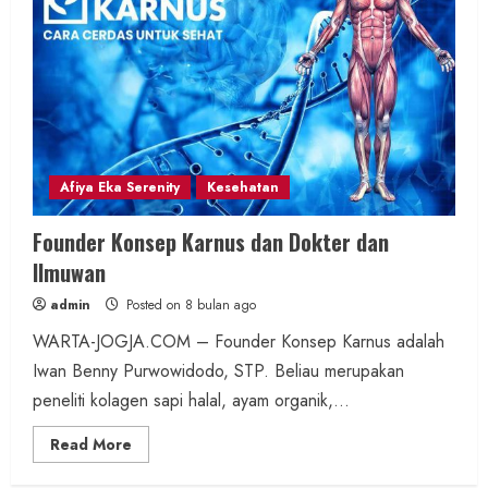
Afiya Eka Serenity
Kesehatan
Founder Konsep Karnus dan Dokter dan
Ilmuwan
admin
Posted on 8 bulan ago
WARTA-JOGJA.COM – Founder Konsep Karnus adalah
Iwan Benny Purwowidodo, STP. Beliau merupakan
peneliti kolagen sapi halal, ayam organik,...
Read
Read More
more
about