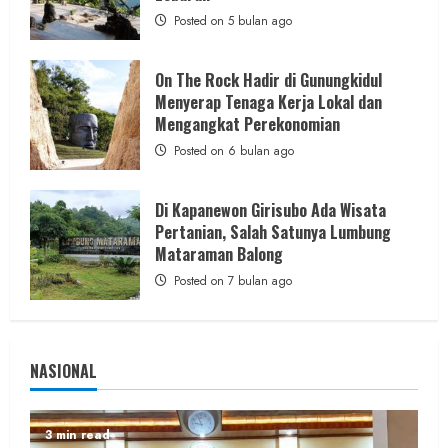
Posted on 5 bulan ago
On The Rock Hadir di Gunungkidul
Berita Daerah
Berita Peristiwa
Menyerap Tenaga Kerja Lokal dan
Kecelakaan Lalu Lintas Saptosari:
Mengangkat Perekonomian
Pengendara Motor Alami Cedera Kepala,
Posted on 6 bulan ago
Satu Dirujuk ke Magelang
admin
Posted on 10 jam ago
Di Kapanewon Girisubo Ada Wisata
Pertanian, Salah Satunya Lumbung
Mataraman Balong
Posted on 7 bulan ago
NASIONAL
3 min read