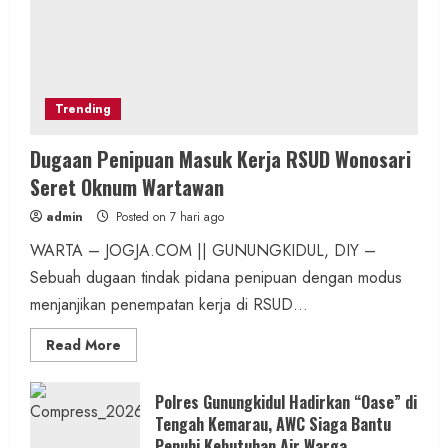
Trending
Dugaan Penipuan Masuk Kerja RSUD Wonosari
Seret Oknum Wartawan
admin
Posted on 7 hari ago
WARTA – JOGJA.COM || GUNUNGKIDUL, DIY –
Sebuah dugaan tindak pidana penipuan dengan modus
menjanjikan penempatan kerja di RSUD...
Read
Read More
more
about
Dugaan
Penipuan
Polres Gunungkidul Hadirkan “Oase” di
Masuk
Tengah Kemarau, AWC Siaga Bantu
Kerja
RSUD
Penuhi Kebutuhan Air Warga