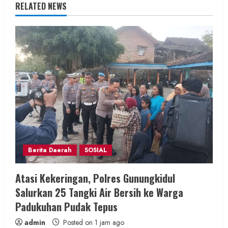
e
RELATED NEWS
R
e
a
d
i
n
Berita Daerah
SOSIAL
g
Atasi Kekeringan, Polres Gunungkidul
Salurkan 25 Tangki Air Bersih ke Warga
Padukuhan Pudak Tepus
admin
Posted on 1 jam ago