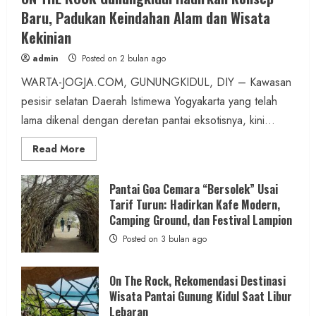
Lewat GEMAH ASRI, KUA Pengasih
Baru, Padukan Keindahan Alam dan Wisata
Wujudkan Lingkungan Kerja Nyaman dan
Kekinian
Pelayanan Prima
admin
Posted on 2 bulan ago
admin
Posted on 8 jam ago
WARTA-JOGJA.COM, GUNUNGKIDUL, DIY – Kawasan
pesisir selatan Daerah Istimewa Yogyakarta yang telah
3 min read
lama dikenal dengan deretan pantai eksotisnya, kini...
Read
Read More
more
about
ON
Berita Nasional
THE
Pantai Goa Cemara “Bersolek” Usai
ROCK
Mahasiswa KKN Undip Bangun Gerakan
Tarif Turun: Hadirkan Kafe Modern,
Gunungkidul
Hadirkan
Camping Ground, dan Festival Lampion
Terpadu Cegah Pernikahan Dini dan
Konsep
Baru,
Posted on 3 bulan ago
Stunting di Desa Mojo Kendal
Padukan
Keindahan
Alam
admin
Posted on 8 jam ago
dan
On The Rock, Rekomendasi Destinasi
Wisata
Wisata Pantai Gunung Kidul Saat Libur
Kekinian
1 min read
Lebaran