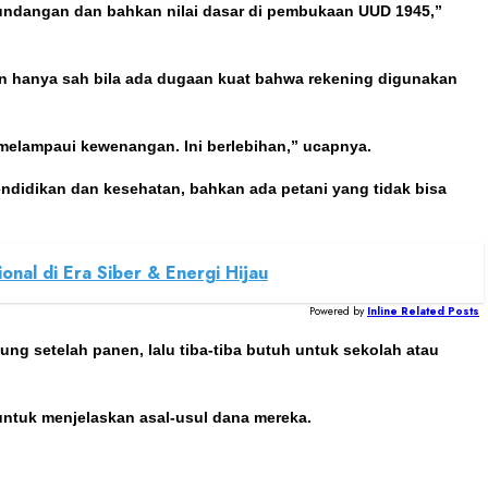
g-undangan dan bahkan nilai dasar di pembukaan UUD 1945,”
ran hanya sah bila ada dugaan kuat bahwa rekening digunakan
n melampaui kewenangan. Ini berlebihan,” ucapnya.
endidikan dan kesehatan, bahkan ada petani yang tidak bisa
nal di Era Siber & Energi Hijau
Powered by
Inline Related Posts
bung setelah panen, lalu tiba-tiba butuh untuk sekolah atau
 untuk menjelaskan asal-usul dana mereka.