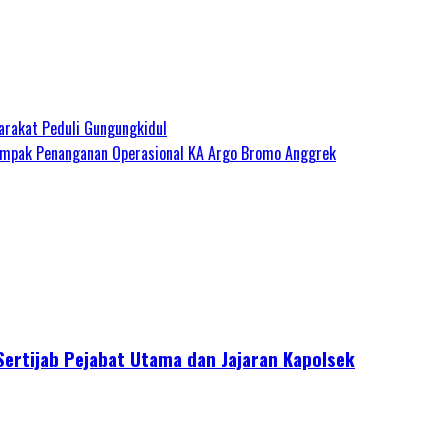
rakat Peduli Gungungkidul
mpak Penanganan Operasional KA Argo Bromo Anggrek
Sertijab Pejabat Utama dan Jajaran Kapolsek