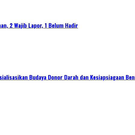
an, 2 Wajib Lapor, 1 Belum Hadir
sialisasikan Budaya Donor Darah dan Kesiapsiagaan Ben