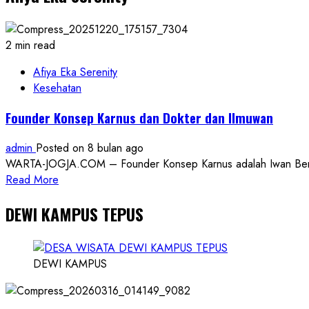
2 min read
Afiya Eka Serenity
Kesehatan
Founder Konsep Karnus dan Dokter dan Ilmuwan
admin
Posted on 8 bulan ago
WARTA-JOGJA.COM – Founder Konsep Karnus adalah Iwan Benny P
Read
Read More
more
DEWI KAMPUS TEPUS
about
Founder
Konsep
Karnus
DEWI KAMPUS
dan
Dokter
dan