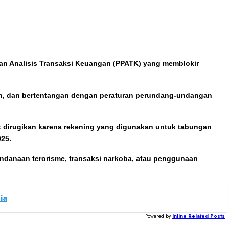
dan Analisis Transaksi Keuangan (PPATK) yang memblokir
gan, dan bertentangan dengan peraturan perundang-undangan
gat dirugikan karena rekening yang digunakan untuk tabungan
025.
endanaan terorisme, transaksi narkoba, atau penggunaan
ia
Powered by
Inline Related Posts