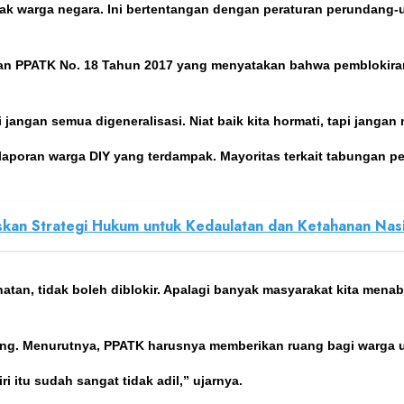
tu hak warga negara. Ini bertentangan dengan peraturan perundan
raturan PPATK No. 18 Tahun 2017 yang menyatakan bahwa pembloki
 jangan semua digeneralisasi. Niat baik kita hormati, tapi janga
 laporan warga DIY yang terdampak. Mayoritas terkait tabungan p
an Strategi Hukum untuk Kedaulatan dan Ketahanan Nasio
hatan, tidak boleh diblokir. Apalagi banyak masyarakat kita mena
ekening. Menurutnya, PPATK harusnya memberikan ruang bagi warga
i itu sudah sangat tidak adil,” ujarnya.