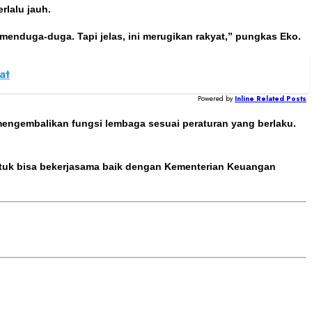
rlalu jauh.
menduga-duga. Tapi jelas, ini merugikan rakyat,” pungkas Eko.
at
Powered by
Inline Related Posts
engembalikan fungsi lembaga sesuai peraturan yang berlaku.
untuk bisa bekerjasama baik dengan Kementerian Keuangan