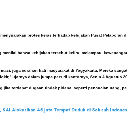
t menyuarakan protes keras terhadap kebijakan Pusat Pelaporan 
ng menilai bahwa kebijakan tersebut keliru, melampaui kewenan
formasi, juga curahan hati masyarakat di Yogyakarta. Mereka san
lokir,” ujarnya dalam jumpa pers di kantornya, Senin 4 Agustus 2
 jika terdapat dugaan tindak pidana, seperti pencucian uang, p
AI Alokasikan 45 Juta Tempat Duduk di Seluruh Indones