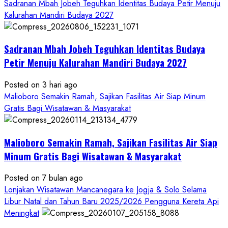
more
Sadranan Mbah Jobeh Teguhkan Identitas Budaya Petir Menuju
about
Kalurahan Mandiri Budaya 2027
Bersama
Bupati
Sadranan Mbah Jobeh Teguhkan Identitas Budaya
Gunungkidul
Antusiasme
Petir Menuju Kalurahan Mandiri Budaya 2027
Warga
Warnai
Posted on 3 hari ago
Kirab
Malioboro Semakin Ramah, Sajikan Fasilitas Air Siap Minum
Budaya
Gratis Bagi Wisatawan & Masyarakat
Sadranan
Mbah
Malioboro Semakin Ramah, Sajikan Fasilitas Air Siap
Jobeh
yang
Minum Gratis Bagi Wisatawan & Masyarakat
Kini
Posted on 7 bulan ago
Resmi
Lonjakan Wisatawan Mancanegara ke Jogja & Solo Selama
Sandang
Libur Natal dan Tahun Baru 2025/2026 Pengguna Kereta Api
Status
Meningkat
Kalurahan
Mandiri