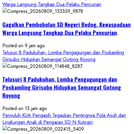
Warga Langsung Tangkap Dua Pelaku Pencurian
Gagalkan Pembobolan SD Negeri Bedog, Kewaspadaan
Warga Langsung Tangkap Dua Pelaku Pencurian
Posted on 9 jam ago
Telusuri 8 Padukuhan, Lomba Pengagungan dan Poskamling
Girisubo Hidupkan Semangat Gotong Royong
Telusuri 8 Padukuhan, Lomba Pengagungan dan
Poskamling Girisubo Hidupkan Semangat Gotong
Royong
Posted on 13 jam ago
Penyuluh KUA Pengasih Tegaskan Pentingnya Pola Asuh dan
Lingkungan Anak di Pengajian SD N Kutogiri