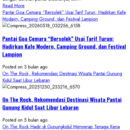
Read
Read More
more
Pantai Goa Cemara “Bersolek” Usai Tarif Turun: Hadirkan Kafe
about
Modern, Camping Ground, dan Festival Lampion
ON
THE
Pantai Goa Cemara “Bersolek” Usai Tarif Turun:
ROCK
Gunungkidul
Hadirkan Kafe Modern, Camping Ground, dan Festival
Hadirkan
Lampion
Konsep
Baru,
Posted on 3 bulan ago
Padukan
On The Rock, Rekomendasi Destinasi Wisata Pantai Gunung
Keindahan
Kidul Saat Libur Lebaran
Alam
dan
Wisata
On The Rock, Rekomendasi Destinasi Wisata Pantai
Kekinian
Gunung Kidul Saat Libur Lebaran
Posted on 5 bulan ago
On The Rock Hadir di Gunungkidul Menyerap Tenaga Kerja