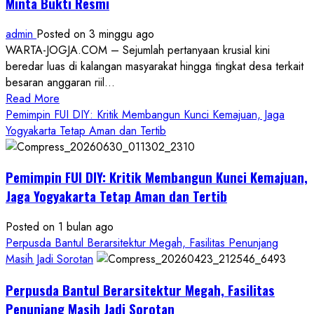
Minta Bukti Resmi
admin
Posted on 3 minggu ago
WARTA-JOGJA.COM – Sejumlah pertanyaan krusial kini
beredar luas di kalangan masyarakat hingga tingkat desa terkait
besaran anggaran riil...
Read
Read More
more
Pemimpin FUI DIY: Kritik Membangun Kunci Kemajuan, Jaga
about
Yogyakarta Tetap Aman dan Tertib
Anggaran
Gedung
Pemimpin FUI DIY: Kritik Membangun Kunci Kemajuan,
KDMP
Rp1,6
Jaga Yogyakarta Tetap Aman dan Tertib
Miliar,
Diduga
Posted on 1 bulan ago
Hanya
Perpusda Bantul Berarsitektur Megah, Fasilitas Penunjang
Separuhnya
Masih Jadi Sorotan
yang
Perpusda Bantul Berarsitektur Megah, Fasilitas
Cair
ke
Penunjang Masih Jadi Sorotan