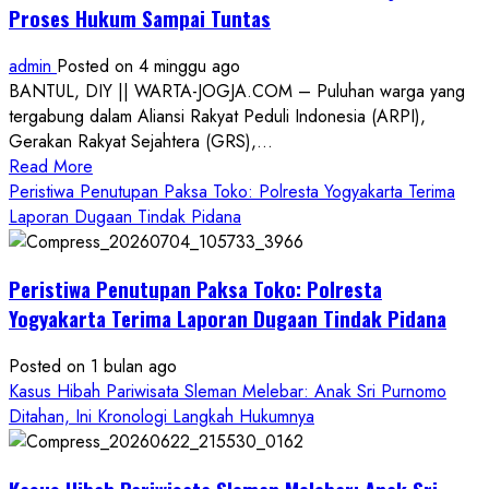
Proses Hukum Sampai Tuntas
admin
Posted on 4 minggu ago
BANTUL, DIY || WARTA-JOGJA.COM – Puluhan warga yang
tergabung dalam Aliansi Rakyat Peduli Indonesia (ARPI),
Gerakan Rakyat Sejahtera (GRS),...
Read
Read More
more
Peristiwa Penutupan Paksa Toko: Polresta Yogyakarta Terima
about
Laporan Dugaan Tindak Pidana
Kasus
Pelecehan
Peristiwa Penutupan Paksa Toko: Polresta
Anak
di
Yogyakarta Terima Laporan Dugaan Tindak Pidana
Bantul:
Aliansi
Posted on 1 bulan ago
Janji
Kasus Hibah Pariwisata Sleman Melebar: Anak Sri Purnomo
Kawal
Ditahan, Ini Kronologi Langkah Hukumnya
Proses
Hukum