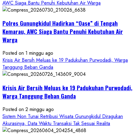
about
AWC Siaga Bantu Penuhi Kebutuhan Air Warga
Dugaan
Penipuan
Polres Gunungkidul Hadirkan “Oase” di Tengah
Masuk
Kerja
Kemarau, AWC Siaga Bantu Penuhi Kebutuhan Air
RSUD
Warga
Wonosari
Seret
Posted on 1 minggu ago
Oknum
Krisis Air Bersih Meluas ke 19 Padukuhan Purwodadi, Warga
Wartawan
Tanggung Beban Ganda
Krisis Air Bersih Meluas ke 19 Padukuhan Purwodadi,
Warga Tanggung Beban Ganda
Posted on 2 minggu ago
Sistem Non Tunai Retribusi Wisata Gunungkidul Diragukan
Akurasinya, Data Waktu Transaksi Tak Sesuai Realita