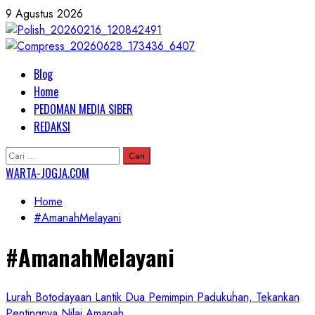
Skip
9 Agustus 2026
to
content
Primary
Blog
Menu
Home
PEDOMAN MEDIA SIBER
REDAKSI
Cari
untuk:
WARTA-JOGJA.COM
Home
#AmanahMelayani
#AmanahMelayani
Lurah Botodayaan Lantik Dua Pemimpin Padukuhan, Tekankan
Pentingnya Nilai Amanah