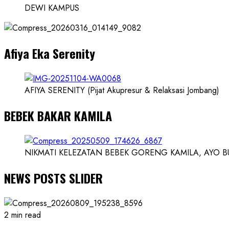
Karnus
DEWI KAMPUS
dan
Dokter
dan
Afiya Eka Serenity
Ilmuwan
AFIYA SERENITY (Pijat Akupresur & Relaksasi Jombang)
BEBEK BAKAR KAMILA
NIKMATI KELEZATAN BEBEK GORENG KAMILA, AYO BUK
NEWS POSTS SLIDER
2 min read