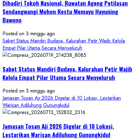
Dihadiri Tokoh Nasional, Ruwatan Ageng Petilasan
Carnival
2026:
Sendangwangi Mohon Restu Memayu Hayuning
Simfoni
Bawono
Alam
dan
Posted on 3 minggu ago
Budaya
Sabet Status Mandiri Budaya, Kalurahan Petir Wajib Kelola
dalam
Empat Pilar Utama Secara Menyeluruh
Semangat
Kebersamaan
Masyarakat
Sabet Status Mandiri Budaya, Kalurahan Petir Wajib
Kelola Empat Pilar Utama Secara Menyeluruh
Posted on 3 minggu ago
Jamasan Tosan Aji 2026 Digelar di 10 Lokasi, Lestarikan
Warisan Adiluhung Gunungkidul
Jamasan Tosan Aji 2026 Digelar di 10 Lokasi,
Lestarikan Warisan Adiluhung Gunungkidul