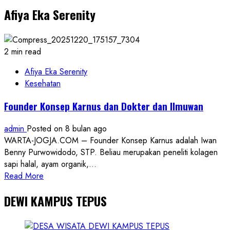
Lantik
Afiya Eka Serenity
Dua
Pemimpin
Padukuhan,
Tekankan
2 min read
Pentingnya
Nilai
Afiya Eka Serenity
Amanah
Kesehatan
Founder Konsep Karnus dan Dokter dan Ilmuwan
admin
Posted on 8 bulan ago
WARTA-JOGJA.COM – Founder Konsep Karnus adalah Iwan
Benny Purwowidodo, STP. Beliau merupakan peneliti kolagen
sapi halal, ayam organik,...
Read
Read More
more
DEWI KAMPUS TEPUS
about
Founder
Konsep