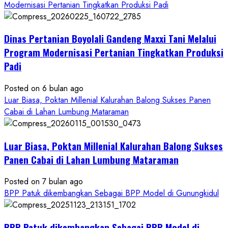
about
Modernisasi Pertanian Tingkatkan Produksi Padi
Dinas
Pertanian
Dinas Pertanian Boyolali Gandeng Maxxi Tani Melalui
Boyolali
Gelar
Program Modernisasi Pertanian Tingkatkan Produksi
Pelatihan
Padi
Budidaya
Singkong
Posted on 6 bulan ago
Wujudkan
Luar Biasa, Poktan Millenial Kalurahan Balong Sukses Panen
Ketahanan
Cabai di Lahan Lumbung Mataraman
Pangan
Kesejahteraan
Petani
Luar Biasa, Poktan Millenial Kalurahan Balong Sukses
Panen Cabai di Lahan Lumbung Mataraman
Posted on 7 bulan ago
BPP Patuk dikembangkan Sebagai BPP Model di Gunungkidul
BPP Patuk dikembangkan Sebagai BPP Model di