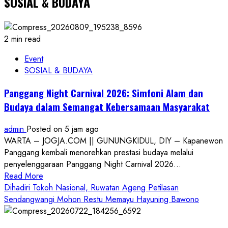
SOSIAL & BUDAYA
2 min read
Event
SOSIAL & BUDAYA
Panggang Night Carnival 2026: Simfoni Alam dan
Budaya dalam Semangat Kebersamaan Masyarakat
admin
Posted on 5 jam ago
WARTA – JOGJA.COM || GUNUNGKIDUL, DIY – Kapanewon
Panggang kembali menorehkan prestasi budaya melalui
penyelenggaraan Panggang Night Carnival 2026...
Read
Read More
more
Dihadiri Tokoh Nasional, Ruwatan Ageng Petilasan
about
Sendangwangi Mohon Restu Memayu Hayuning Bawono
Panggang
Night