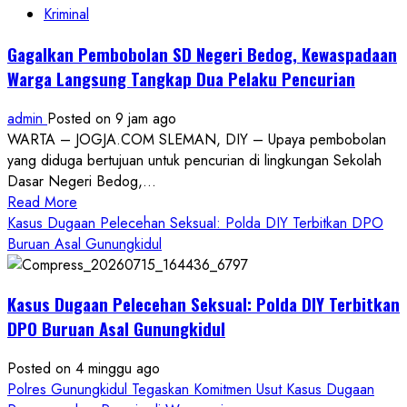
Kriminal
Gagalkan Pembobolan SD Negeri Bedog, Kewaspadaan
Warga Langsung Tangkap Dua Pelaku Pencurian
admin
Posted on 9 jam ago
WARTA – JOGJA.COM SLEMAN, DIY – Upaya pembobolan
yang diduga bertujuan untuk pencurian di lingkungan Sekolah
Dasar Negeri Bedog,...
Read
Read More
more
Kasus Dugaan Pelecehan Seksual: Polda DIY Terbitkan DPO
about
Buruan Asal Gunungkidul
Gagalkan
Pembobolan
Kasus Dugaan Pelecehan Seksual: Polda DIY Terbitkan
SD
Negeri
DPO Buruan Asal Gunungkidul
Bedog,
Kewaspadaan
Posted on 4 minggu ago
Warga
Polres Gunungkidul Tegaskan Komitmen Usut Kasus Dugaan