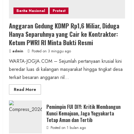
Berita Nasional
Protest
Anggaran Gedung KDMP Rp1,6 Miliar, Diduga
Hanya Separuhnya yang Cair ke Kontraktor:
Ketum PWRI RI Minta Bukti Resmi
admin
Posted on 3 minggu ago
WARTA-JOGJA.COM – Sejumlah pertanyaan krusial kini
beredar luas di kalangan masyarakat hingga tingkat desa
terkait besaran anggaran riil...
Read
Read More
more
about
Anggaran
Gedung
Pemimpin FUI DIY: Kritik Membangun
KDMP
Kunci Kemajuan, Jaga Yogyakarta
Rp1,6
Miliar,
Tetap Aman dan Tertib
Diduga
Hanya
Posted on 1 bulan ago
Separuhnya