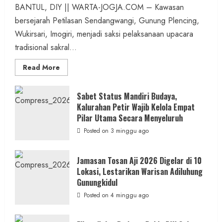
BANTUL, DIY || WARTA-JOGJA.COM – Kawasan
bersejarah Petilasan Sendangwangi, Gunung Plencing,
Wukirsari, Imogiri, menjadi saksi pelaksanaan upacara
tradisional sakral...
Read
Read More
more
about
Dihadiri
Tokoh
Sabet Status Mandiri Budaya,
Nasional,
Kalurahan Petir Wajib Kelola Empat
Ruwatan
Ageng
Pilar Utama Secara Menyeluruh
Petilasan
Sendangwangi
Posted on 3 minggu ago
Mohon
Restu
Memayu
Hayuning
Jamasan Tosan Aji 2026 Digelar di 10
Bawono
Lokasi, Lestarikan Warisan Adiluhung
Gunungkidul
Posted on 4 minggu ago