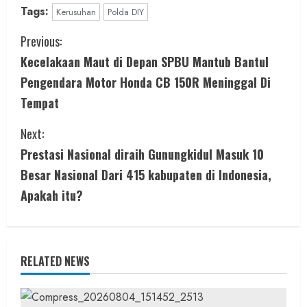
Tags:
Kerusuhan
Polda DIY
C
Previous:
Kecelakaan Maut di Depan SPBU Mantub Bantul
o
Pengendara Motor Honda CB 150R Meninggal Di
n
Tempat
t
Next:
i
Prestasi Nasional diraih Gunungkidul Masuk 10
Besar Nasional Dari 415 kabupaten di Indonesia,
n
Apakah itu?
u
e
RELATED NEWS
R
e