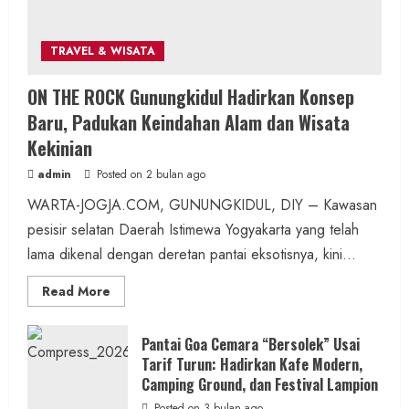
TRAVEL & WISATA
Berita Daerah
SOSIAL
ON THE ROCK Gunungkidul Hadirkan Konsep
Di Tengah Kemarau Panjang dan Kendala
Baru, Padukan Keindahan Alam dan Wisata
PDAM, Aksi Sosial Wartajogja dan Donatur
Kekinian
Penuhi Kebutuhan Air Warga
admin
Posted on 2 bulan ago
admin
Posted on 14 jam ago
WARTA-JOGJA.COM, GUNUNGKIDUL, DIY – Kawasan
pesisir selatan Daerah Istimewa Yogyakarta yang telah
2 min read
lama dikenal dengan deretan pantai eksotisnya, kini...
Read
Read More
more
about
ON
Berita Daerah
Kesehatan
THE
Pantai Goa Cemara “Bersolek” Usai
ROCK
Tarif Turun: Hadirkan Kafe Modern,
ASI Lancar, Ibu Tenang: RSUD Wonosari dan
Gunungkidul
Hadirkan
Camping Ground, dan Festival Lampion
Puskesmas Wonosari II Sediakan
Konsep
Baru,
Posted on 3 bulan ago