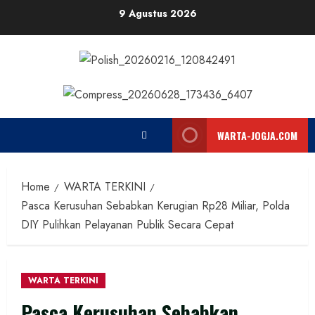
Skip
9 Agustus 2026
to
content
WARTA-JOGJA.COM
Home
WARTA TERKINI
Pasca Kerusuhan Sebabkan Kerugian Rp28 Miliar, Polda
DIY Pulihkan Pelayanan Publik Secara Cepat
WARTA TERKINI
Pasca Kerusuhan Sebabkan