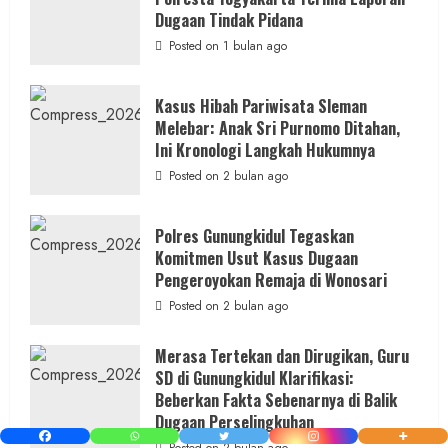
di
Bantul:
Dugaan Tindak Pidana
Aliansi
Janji
Posted on 1 bulan ago
Kawal
Proses
Hukum
Sampai
Kasus Hibah Pariwisata Sleman
Tuntas
Melebar: Anak Sri Purnomo Ditahan,
Ini Kronologi Langkah Hukumnya
Posted on 2 bulan ago
Polres Gunungkidul Tegaskan
Komitmen Usut Kasus Dugaan
Pengeroyokan Remaja di Wonosari
Posted on 2 bulan ago
Merasa Tertekan dan Dirugikan, Guru
SD di Gunungkidul Klarifikasi:
Beberkan Fakta Sebenarnya di Balik
Dugaan Perselingkuhan