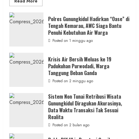
Read
Read More
more
about
Dugaan
Penipuan
Polres Gunungkidul Hadirkan “Oase” di
Masuk
Tengah Kemarau, AWC Siaga Bantu
Kerja
RSUD
Penuhi Kebutuhan Air Warga
Wonosari
Seret
Posted on 1 minggu ago
Oknum
Wartawan
Krisis Air Bersih Meluas ke 19
Padukuhan Purwodadi, Warga
Tanggung Beban Ganda
Posted on 2 minggu ago
Sistem Non Tunai Retribusi Wisata
Gunungkidul Diragukan Akurasinya,
Data Waktu Transaksi Tak Sesuai
Realita
Posted on 2 bulan ago