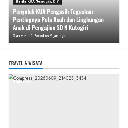
Berita KUA Semugih, DIY
Penyuluh KUA Pengasih Tegaskan
Pentingnya Pola Asuh dan Lingkungan
Anak di Pengajian SD N Kutogiri
admin
Posted on 9 jam ago
1 min read
TRAVEL & WISATA
Berita KUA Sewon Bantul DIY
2 min read
KUA Sewon Lakukan Penataan Organisasi,
Jaga Layanan Tetap Optimal
Pascapenugasan Pegawai
admin
Posted on 14 jam ago
2 min read