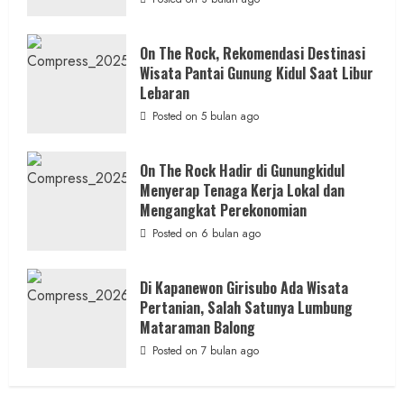
Pendampingan Lengkap
Padukan
Keindahan
Alam
admin
Posted on 15 jam ago
dan
On The Rock, Rekomendasi Destinasi
Wisata
Wisata Pantai Gunung Kidul Saat Libur
Kekinian
2 min read
Lebaran
Posted on 5 bulan ago
On The Rock Hadir di Gunungkidul
Menyerap Tenaga Kerja Lokal dan
Berita Daerah
Berita Peristiwa
Mengangkat Perekonomian
Warga Bangunharjo Amankan Pria
Posted on 6 bulan ago
Penyembunyi Sabu di Kemasan Kopi
admin
Posted on 18 jam ago
Di Kapanewon Girisubo Ada Wisata
Pertanian, Salah Satunya Lumbung
Mataraman Balong
Posted on 7 bulan ago