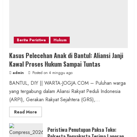
Berita Peristiwa
Hukum
Kasus Pelecehan Anak di Bantul: Aliansi Janji
Kawal Proses Hukum Sampai Tuntas
admin
Posted on 4 minggu ago
BANTUL, DIY || WARTA-JOGJA.COM – Puluhan warga
yang tergabung dalam Aliansi Rakyat Peduli Indonesia
(ARPI), Gerakan Rakyat Sejahtera (GRS),...
Read
Read More
more
about
Kasus
Pelecehan
Peristiwa Penutupan Paksa Toko:
Anak
Polresta Yogyakarta Terima Laporan