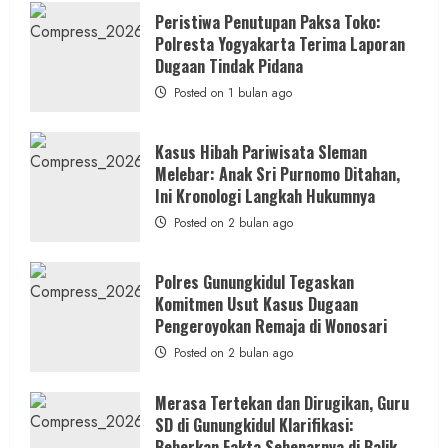
Kasus
Pelecehan
Peristiwa Penutupan Paksa Toko:
Anak
Polresta Yogyakarta Terima Laporan
di
Bantul:
Dugaan Tindak Pidana
Aliansi
Janji
Posted on 1 bulan ago
Kawal
Proses
Hukum
Sampai
Kasus Hibah Pariwisata Sleman
Tuntas
Melebar: Anak Sri Purnomo Ditahan,
Ini Kronologi Langkah Hukumnya
Posted on 2 bulan ago
Polres Gunungkidul Tegaskan
Komitmen Usut Kasus Dugaan
Pengeroyokan Remaja di Wonosari
Posted on 2 bulan ago
Merasa Tertekan dan Dirugikan, Guru
SD di Gunungkidul Klarifikasi:
Beberkan Fakta Sebenarnya di Balik