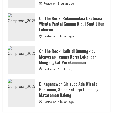
Baru,
Posted on 3 bulan ago
Lakukan Olah TKP
Padukan
Keindahan
Alam
admin
Posted on 14 jam ago
dan
On The Rock, Rekomendasi Destinasi
Wisata
Wisata Pantai Gunung Kidul Saat Libur
Kekinian
1 MIN READ
Lebaran
Posted on 5 bulan ago
On The Rock Hadir di Gunungkidul
Berita Daerah
Menyerap Tenaga Kerja Lokal dan
Lomba Pengagungan Kalurahan Balong:
Mengangkat Perekonomian
Merayakan HUT ke-81 RI untuk
Posted on 6 bulan ago
Memperkokoh Persatuan dan Nasionalisme
admin
Posted on 15 jam ago
Di Kapanewon Girisubo Ada Wisata
Pertanian, Salah Satunya Lumbung
Mataraman Balong
Posted on 7 bulan ago