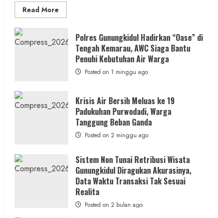
Read
Read More
more
about
Dugaan
Penipuan
Polres Gunungkidul Hadirkan “Oase” di
Masuk
Tengah Kemarau, AWC Siaga Bantu
Kerja
RSUD
Penuhi Kebutuhan Air Warga
Wonosari
Seret
Posted on 1 minggu ago
Oknum
Wartawan
Krisis Air Bersih Meluas ke 19
Padukuhan Purwodadi, Warga
Tanggung Beban Ganda
Posted on 2 minggu ago
Sistem Non Tunai Retribusi Wisata
Gunungkidul Diragukan Akurasinya,
Data Waktu Transaksi Tak Sesuai
Realita
Posted on 2 bulan ago