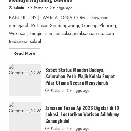
admin
Posted on 2 minggu ago
BANTUL, DIY || WARTA-JOGJA.COM – Kawasan
bersejarah Petilasan Sendangwangi, Gunung Plencing,
Wukirsari, Imogiri, menjadi saksi pelaksanaan upacara
tradisional sakral...
Read
Read More
more
about
Dihadiri
Tokoh
Sabet Status Mandiri Budaya,
Nasional,
Kalurahan Petir Wajib Kelola Empat
Ruwatan
Ageng
Pilar Utama Secara Menyeluruh
Petilasan
Sendangwangi
Posted on 3 minggu ago
Mohon
Restu
Memayu
Hayuning
Jamasan Tosan Aji 2026 Digelar di 10
Bawono
Lokasi, Lestarikan Warisan Adiluhung
Gunungkidul
Posted on 4 minggu ago