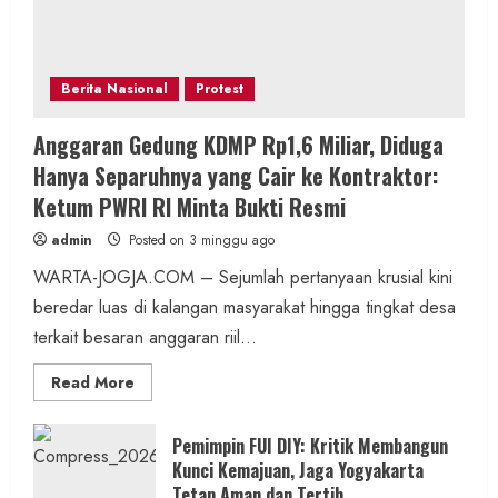
Berita Nasional
Protest
Anggaran Gedung KDMP Rp1,6 Miliar, Diduga
Hanya Separuhnya yang Cair ke Kontraktor:
Ketum PWRI RI Minta Bukti Resmi
admin
Posted on 3 minggu ago
WARTA-JOGJA.COM – Sejumlah pertanyaan krusial kini
beredar luas di kalangan masyarakat hingga tingkat desa
terkait besaran anggaran riil...
Read
Read More
more
about
Anggaran
Gedung
Pemimpin FUI DIY: Kritik Membangun
KDMP
Kunci Kemajuan, Jaga Yogyakarta
Rp1,6
Miliar,
Tetap Aman dan Tertib