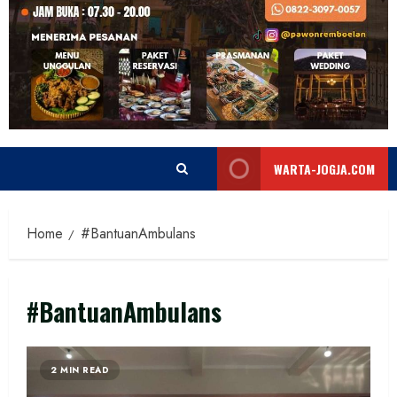
WARTA-JOGJA.COM
Home
#BantuanAmbulans
#BantuanAmbulans
2 MIN READ