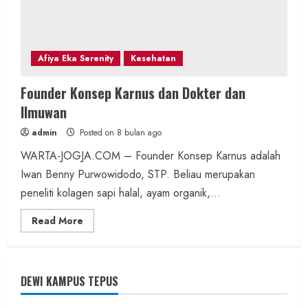
Afiya Eka Serenity
Kesehatan
Founder Konsep Karnus dan Dokter dan
Ilmuwan
admin
Posted on 8 bulan ago
WARTA-JOGJA.COM – Founder Konsep Karnus adalah
Iwan Benny Purwowidodo, STP. Beliau merupakan
peneliti kolagen sapi halal, ayam organik,...
Read
Read More
more
about
Founder
Konsep
Karnus
dan
DEWI KAMPUS TEPUS
Dokter
dan
Ilmuwan