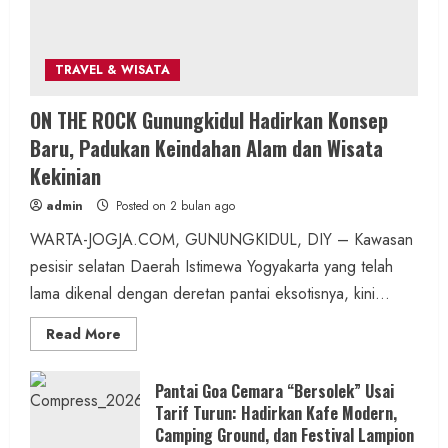
2 MIN READ
TRAVEL & WISATA
Berita KUA Semugih, DIY
ON THE ROCK Gunungkidul Hadirkan Konsep
Keutamaan Sholawat dan Kunci Hidup
Baru, Padukan Keindahan Alam dan Wisata
Tenang Jadi Materi Utama Pengajian
Kekinian
Aparat Margosari
admin
Posted on 2 bulan ago
admin
Posted on 7 jam ago
WARTA-JOGJA.COM, GUNUNGKIDUL, DIY – Kawasan
pesisir selatan Daerah Istimewa Yogyakarta yang telah
1 MIN READ
lama dikenal dengan deretan pantai eksotisnya, kini...
Read
Read More
more
about
ON
Berita Jateng
THE
Pantai Goa Cemara “Bersolek” Usai
ROCK
Kebakaran Hanguskan Kantin dan Gudang
Tarif Turun: Hadirkan Kafe Modern,
Gunungkidul
Hadirkan
Camping Ground, dan Festival Lampion
SD Negeri 1 Jerukan, Polsek Juwangi
Konsep