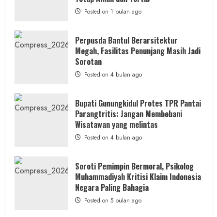
Diduga
Hanya
Posted on 1 bulan ago
Separuhnya
yang
Cair
ke
Perpusda Bantul Berarsitektur
Kontraktor:
Megah, Fasilitas Penunjang Masih Jadi
Ketum
PWRI
Sorotan
RI
Minta
Posted on 4 bulan ago
Bukti
Resmi
Bupati Gunungkidul Protes TPR Pantai
Parangtritis: Jangan Membebani
Wisatawan yang melintas
Posted on 4 bulan ago
Soroti Pemimpin Bermoral, Psikolog
Muhammadiyah Kritisi Klaim Indonesia
Negara Paling Bahagia
Posted on 5 bulan ago