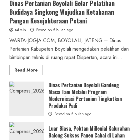
Dinas Pertanian Boyolali Gelar Pelatihan
Budidaya Singkong Wujudkan Ketahanan
Pangan Kesejahteraan Petani
admin
Posted on 5 bulan ago
WARTA-JOGJA.COM, BOYOLALI, JATENG – Dinas
Pertanian Kabupaten Boyolali mengadakan pelatihan dan
bimbingan teknis di ruang rapat Dispertan, acara ini...
Read
Read More
more
about
Dinas
Dinas Pertanian Boyolali Gandeng
Pertanian
Maxxi Tani Melalui Program
Boyolali
Gelar
Modernisasi Pertanian Tingkatkan
Pelatihan
Budidaya
Produksi Padi
Singkong
Wujudkan
Posted on 5 bulan ago
Ketahanan
Pangan
Kesejahteraan
Luar Biasa, Poktan Millenial Kalurahan
Petani
Balong Sukses Panen Cabai di Lahan