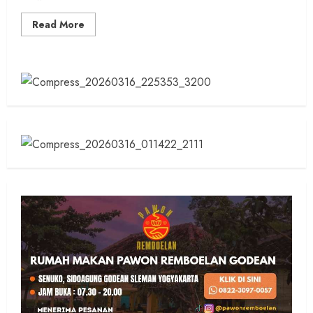
Read
Read More
more
about
Wujud
Kepedulian
Kemanusiaan:
Siti
Hediati
Soeharto
Hadirkan
Tambahan
Armada
Ambulans
bagi
Gunungkidul