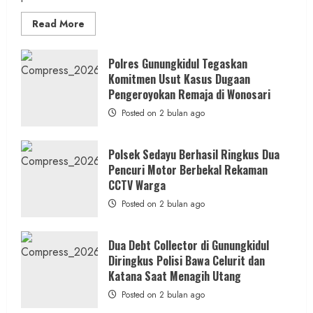
Read
Read More
more
about
Kasus
Dugaan
Polres Gunungkidul Tegaskan
Pelecehan
Komitmen Usut Kasus Dugaan
Seksual:
Polda
Pengeroyokan Remaja di Wonosari
DIY
Terbitkan
Posted on 2 bulan ago
DPO
Buruan
Asal
Gunungkidul
Polsek Sedayu Berhasil Ringkus Dua
Pencuri Motor Berbekal Rekaman
CCTV Warga
Posted on 2 bulan ago
Dua Debt Collector di Gunungkidul
Diringkus Polisi Bawa Celurit dan
Katana Saat Menagih Utang
Posted on 2 bulan ago