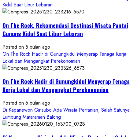
Keindahan
Kidul Saat Libur Lebaran
Alam
dan
Wisata
On The Rock, Rekomendasi Destinasi Wisata Pantai
Kekinian
Gunung Kidul Saat Libur Lebaran
Posted on 5 bulan ago
On The Rock Hadir di Gunungkidul Menyerap Tenaga Kerja
Lokal dan Mengangkat Perekonomian
On The Rock Hadir di Gunungkidul Menyerap Tenaga
Kerja Lokal dan Mengangkat Perekonomian
Posted on 6 bulan ago
Di Kapanewon Girisubo Ada Wisata Pertanian, Salah Satunya
Lumbung Mataraman Balong