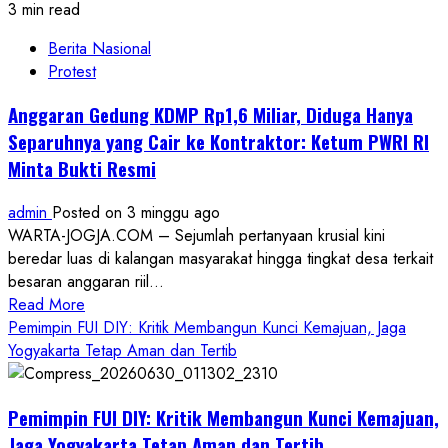
3 min read
Berita Nasional
Protest
Anggaran Gedung KDMP Rp1,6 Miliar, Diduga Hanya
Separuhnya yang Cair ke Kontraktor: Ketum PWRI RI
Minta Bukti Resmi
admin
Posted on 3 minggu ago
WARTA-JOGJA.COM – Sejumlah pertanyaan krusial kini
beredar luas di kalangan masyarakat hingga tingkat desa terkait
besaran anggaran riil...
Read
Read More
more
Pemimpin FUI DIY: Kritik Membangun Kunci Kemajuan, Jaga
about
Yogyakarta Tetap Aman dan Tertib
Anggaran
Gedung
Pemimpin FUI DIY: Kritik Membangun Kunci Kemajuan,
KDMP
Rp1,6
Jaga Yogyakarta Tetap Aman dan Tertib