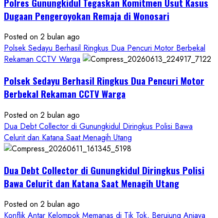
Polres Gunungkidul Tegaskan Komitmen Usut Kasus
Pelecehan
Seksual:
Dugaan Pengeroyokan Remaja di Wonosari
Polda
DIY
Posted on 2 bulan ago
Terbitkan
Polsek Sedayu Berhasil Ringkus Dua Pencuri Motor Berbekal
DPO
Rekaman CCTV Warga
Buruan
Polsek Sedayu Berhasil Ringkus Dua Pencuri Motor
Asal
Gunungkidul
Berbekal Rekaman CCTV Warga
Posted on 2 bulan ago
Dua Debt Collector di Gunungkidul Diringkus Polisi Bawa
Celurit dan Katana Saat Menagih Utang
Dua Debt Collector di Gunungkidul Diringkus Polisi
Bawa Celurit dan Katana Saat Menagih Utang
Posted on 2 bulan ago
Konflik Antar Kelompok Memanas di Tik Tok, Berujung Aniaya