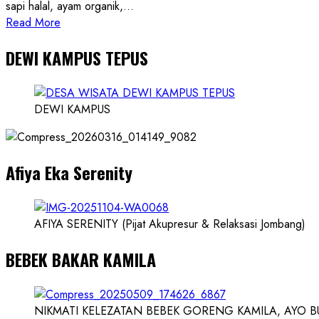
sapi halal, ayam organik,...
Read
Read More
more
DEWI KAMPUS TEPUS
about
Founder
Konsep
Karnus
DEWI KAMPUS
dan
Dokter
dan
Afiya Eka Serenity
Ilmuwan
AFIYA SERENITY (Pijat Akupresur & Relaksasi Jombang)
BEBEK BAKAR KAMILA
NIKMATI KELEZATAN BEBEK GORENG KAMILA, AYO BUK