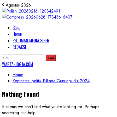
Skip
9 Agustus 2026
to
content
Primary
Blog
Menu
Home
PEDOMAN MEDIA SIBER
REDAKSI
Cari
untuk:
WARTA-JOGJA.COM
Home
Kontestasi politik Pilkada Gunungkidul 2024
Nothing Found
It seems we can’t find what you’re looking for. Perhaps
searching can help.