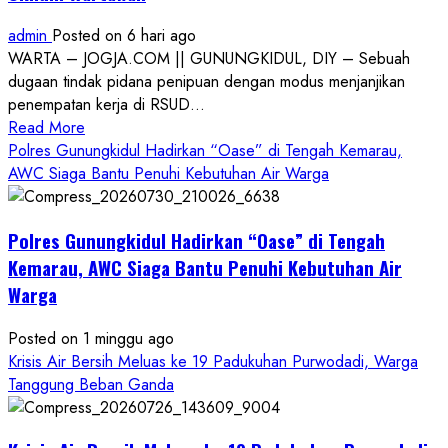
admin
Posted on 6 hari ago
WARTA – JOGJA.COM || GUNUNGKIDUL, DIY – Sebuah
dugaan tindak pidana penipuan dengan modus menjanjikan
penempatan kerja di RSUD...
Read
Read More
more
Polres Gunungkidul Hadirkan “Oase” di Tengah Kemarau,
about
AWC Siaga Bantu Penuhi Kebutuhan Air Warga
Dugaan
Penipuan
Polres Gunungkidul Hadirkan “Oase” di Tengah
Masuk
Kerja
Kemarau, AWC Siaga Bantu Penuhi Kebutuhan Air
RSUD
Warga
Wonosari
Seret
Posted on 1 minggu ago
Oknum
Krisis Air Bersih Meluas ke 19 Padukuhan Purwodadi, Warga
Wartawan
Tanggung Beban Ganda