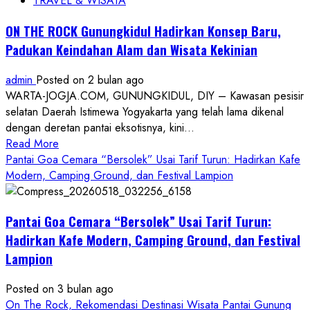
TRAVEL & WISATA
ON THE ROCK Gunungkidul Hadirkan Konsep Baru,
Padukan Keindahan Alam dan Wisata Kekinian
admin
Posted on 2 bulan ago
WARTA-JOGJA.COM, GUNUNGKIDUL, DIY – Kawasan pesisir
selatan Daerah Istimewa Yogyakarta yang telah lama dikenal
dengan deretan pantai eksotisnya, kini...
Read
Read More
more
Pantai Goa Cemara “Bersolek” Usai Tarif Turun: Hadirkan Kafe
about
Modern, Camping Ground, dan Festival Lampion
ON
THE
Pantai Goa Cemara “Bersolek” Usai Tarif Turun:
ROCK
Gunungkidul
Hadirkan Kafe Modern, Camping Ground, dan Festival
Hadirkan
Lampion
Konsep
Baru,
Posted on 3 bulan ago
Padukan
On The Rock, Rekomendasi Destinasi Wisata Pantai Gunung