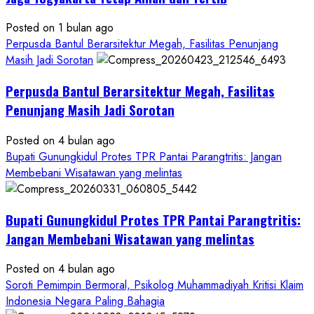
Miliar,
Diduga
Posted on 1 bulan ago
Hanya
Perpusda Bantul Berarsitektur Megah, Fasilitas Penunjang
Separuhnya
Masih Jadi Sorotan
yang
Perpusda Bantul Berarsitektur Megah, Fasilitas
Cair
ke
Penunjang Masih Jadi Sorotan
Kontraktor:
Posted on 4 bulan ago
Ketum
Bupati Gunungkidul Protes TPR Pantai Parangtritis: Jangan
PWRI
Membebani Wisatawan yang melintas
RI
Minta
Bukti
Bupati Gunungkidul Protes TPR Pantai Parangtritis:
Resmi
Jangan Membebani Wisatawan yang melintas
Posted on 4 bulan ago
Soroti Pemimpin Bermoral, Psikolog Muhammadiyah Kritisi Klaim
Indonesia Negara Paling Bahagia