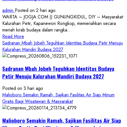
admin
Posted on 2 hari ago
WARTA – JOGJA.COM || GUNUNGKIDUL, DIY – Masyarakat
Kalurahan Petir, Kapanewon Rongkop, memeriahkan secara
meriah kirab budaya dalam rangka...
Read
Read More
more
Sadranan Mbah Jobeh Teguhkan Identitas Budaya Petir Menuju
about
Kalurahan Mandiri Budaya 2027
Bersama
Bupati
Sadranan Mbah Jobeh Teguhkan Identitas Budaya
Gunungkidul
Antusiasme
Petir Menuju Kalurahan Mandiri Budaya 2027
Warga
Warnai
Posted on 3 hari ago
Kirab
Malioboro Semakin Ramah, Sajikan Fasilitas Air Siap Minum
Budaya
Gratis Bagi Wisatawan & Masyarakat
Sadranan
Mbah
Malioboro Semakin Ramah, Sajikan Fasilitas Air Siap
Jobeh