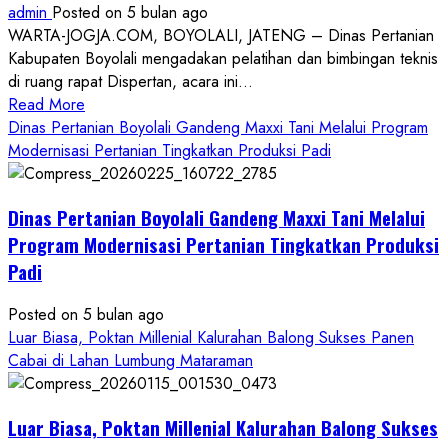
admin
Posted on 5 bulan ago
WARTA-JOGJA.COM, BOYOLALI, JATENG – Dinas Pertanian
Kabupaten Boyolali mengadakan pelatihan dan bimbingan teknis
di ruang rapat Dispertan, acara ini...
Read
Read More
more
Dinas Pertanian Boyolali Gandeng Maxxi Tani Melalui Program
about
Modernisasi Pertanian Tingkatkan Produksi Padi
Dinas
Pertanian
Dinas Pertanian Boyolali Gandeng Maxxi Tani Melalui
Boyolali
Gelar
Program Modernisasi Pertanian Tingkatkan Produksi
Pelatihan
Padi
Budidaya
Singkong
Posted on 5 bulan ago
Wujudkan
Luar Biasa, Poktan Millenial Kalurahan Balong Sukses Panen
Ketahanan
Cabai di Lahan Lumbung Mataraman
Pangan
Kesejahteraan
Petani
Luar Biasa, Poktan Millenial Kalurahan Balong Sukses