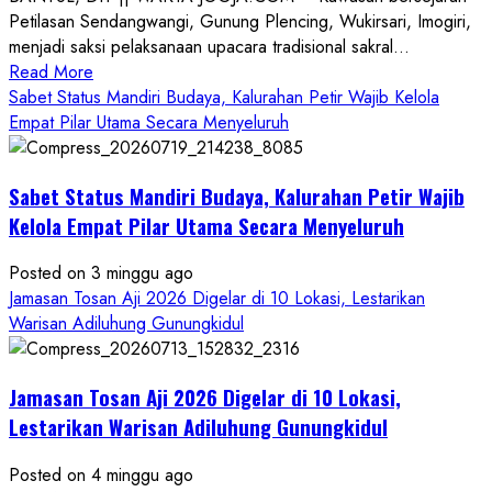
Petilasan Sendangwangi, Gunung Plencing, Wukirsari, Imogiri,
menjadi saksi pelaksanaan upacara tradisional sakral...
Read
Read More
more
Sabet Status Mandiri Budaya, Kalurahan Petir Wajib Kelola
about
Empat Pilar Utama Secara Menyeluruh
Dihadiri
Tokoh
Sabet Status Mandiri Budaya, Kalurahan Petir Wajib
Nasional,
Ruwatan
Kelola Empat Pilar Utama Secara Menyeluruh
Ageng
Petilasan
Posted on 3 minggu ago
Sendangwangi
Jamasan Tosan Aji 2026 Digelar di 10 Lokasi, Lestarikan
Mohon
Warisan Adiluhung Gunungkidul
Restu
Memayu
Jamasan Tosan Aji 2026 Digelar di 10 Lokasi,
Hayuning
Bawono
Lestarikan Warisan Adiluhung Gunungkidul
Posted on 4 minggu ago