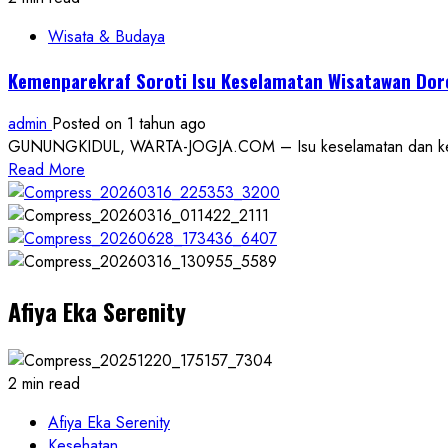
Wisata & Budaya
Kemenparekraf Soroti Isu Keselamatan Wisatawan Dor
admin
Posted on 1 tahun ago
GUNUNGKIDUL, WARTA-JOGJA.COM – Isu keselamatan dan keaman
Read
Read More
more
about
Kemenparekraf
Soroti
Isu
Afiya Eka Serenity
Keselamatan
Wisatawan
Dorong
Penguatan
2 min read
Manajemen
Krisis
Afiya Eka Serenity
Pariwisata
Kesehatan