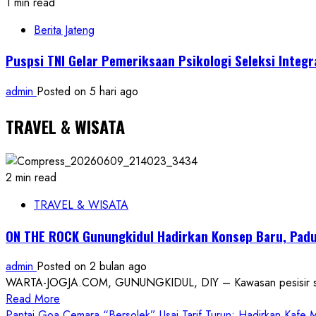
1 min read
Berita Jateng
Puspsi TNI Gelar Pemeriksaan Psikologi Seleksi Integ
admin
Posted on 5 hari ago
TRAVEL & WISATA
2 min read
TRAVEL & WISATA
ON THE ROCK Gunungkidul Hadirkan Konsep Baru, Padu
admin
Posted on 2 bulan ago
WARTA-JOGJA.COM, GUNUNGKIDUL, DIY – Kawasan pesisir selatan
Read
Read More
more
Pantai Goa Cemara “Bersolek” Usai Tarif Turun: Hadirkan Kafe