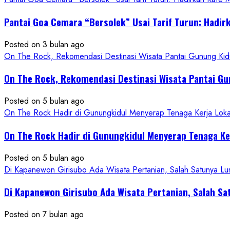
about
Pantai Goa Cemara “Bersolek” Usai Tarif Turun: Hadir
ON
THE
Posted on 3 bulan ago
ROCK
On The Rock, Rekomendasi Destinasi Wisata Pantai Gunung Kidu
Gunungkidul
Hadirkan
On The Rock, Rekomendasi Destinasi Wisata Pantai Gu
Konsep
Baru,
Posted on 5 bulan ago
Padukan
On The Rock Hadir di Gunungkidul Menyerap Tenaga Kerja Lok
Keindahan
Alam
On The Rock Hadir di Gunungkidul Menyerap Tenaga K
dan
Wisata
Posted on 5 bulan ago
Kekinian
Di Kapanewon Girisubo Ada Wisata Pertanian, Salah Satunya 
Di Kapanewon Girisubo Ada Wisata Pertanian, Salah 
Posted on 7 bulan ago