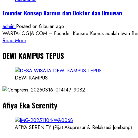
Founder Konsep Karnus dan Dokter dan Ilmuwan
admin
Posted on 8 bulan ago
WARTA-JOGJA.COM – Founder Konsep Karnus adalah Iwan Benny P
Read
Read More
more
DEWI KAMPUS TEPUS
about
Founder
Konsep
Karnus
DEWI KAMPUS
dan
Dokter
dan
Afiya Eka Serenity
Ilmuwan
AFIYA SERENITY (Pijat Akupresur & Relaksasi Jombang)