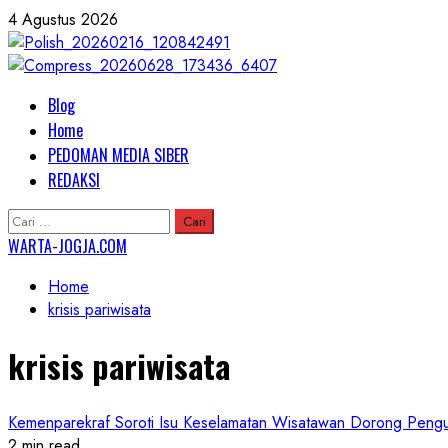
Skip
4 Agustus 2026
to
content
Primary
Blog
Menu
Home
PEDOMAN MEDIA SIBER
REDAKSI
Cari
untuk:
WARTA-JOGJA.COM
Home
krisis pariwisata
krisis pariwisata
Kemenparekraf Soroti Isu Keselamatan Wisatawan Dorong Pengua
2 min read