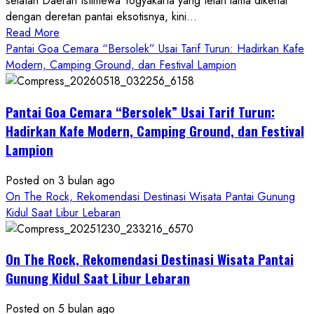
selatan Daerah Istimewa Yogyakarta yang telah lama dikenal
dengan deretan pantai eksotisnya, kini...
Read
Read More
more
Pantai Goa Cemara “Bersolek” Usai Tarif Turun: Hadirkan Kafe
about
Modern, Camping Ground, dan Festival Lampion
ON
THE
Pantai Goa Cemara “Bersolek” Usai Tarif Turun:
ROCK
Gunungkidul
Hadirkan Kafe Modern, Camping Ground, dan Festival
Hadirkan
Lampion
Konsep
Baru,
Posted on 3 bulan ago
Padukan
On The Rock, Rekomendasi Destinasi Wisata Pantai Gunung
Keindahan
Kidul Saat Libur Lebaran
Alam
dan
Wisata
On The Rock, Rekomendasi Destinasi Wisata Pantai
Kekinian
Gunung Kidul Saat Libur Lebaran
Posted on 5 bulan ago