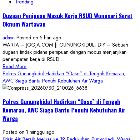
Trending
Dugaan Penipuan Masuk Kerja RSUD Wonosari Seret
Oknum Wartawan
admin
Posted on 5 hari ago
WARTA – JOGJA.COM || GUNUNGKIDUL, DIY – Sebuah
dugaan tindak pidana penipuan dengan modus menjanjikan
penempatan kerja di RSUD...
Read
Read More
more
Polres Gunungkidul Hadirkan “Oase” di Tengah Kemarau,
about
AWC Siaga Bantu Penuhi Kebutuhan Air Warga
Dugaan
Penipuan
Polres Gunungkidul Hadirkan “Oase” di Tengah
Masuk
Kerja
Kemarau, AWC Siaga Bantu Penuhi Kebutuhan Air
RSUD
Warga
Wonosari
Seret
Posted on 1 minggu ago
Oknum
Krisis Air Bersih Meluas ke 19 Padukuhan Purwodadi, Warga