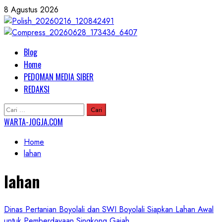
Skip
8 Agustus 2026
to
content
Primary
Blog
Menu
Home
PEDOMAN MEDIA SIBER
REDAKSI
Cari
untuk:
WARTA-JOGJA.COM
Home
lahan
lahan
Dinas Pertanian Boyolali dan SWI Boyolali Siapkan Lahan Awal
untuk Pemberdayaan Singkong Gajah