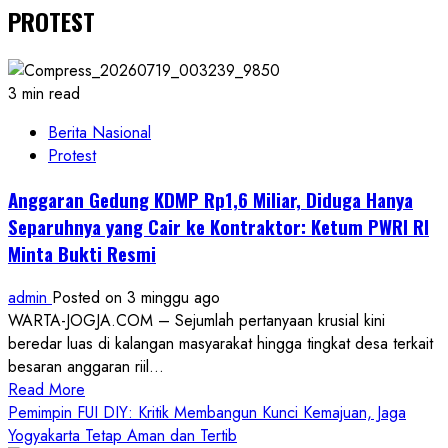
PROTEST
3 min read
Berita Nasional
Protest
Anggaran Gedung KDMP Rp1,6 Miliar, Diduga Hanya
Separuhnya yang Cair ke Kontraktor: Ketum PWRI RI
Minta Bukti Resmi
admin
Posted on 3 minggu ago
WARTA-JOGJA.COM – Sejumlah pertanyaan krusial kini
beredar luas di kalangan masyarakat hingga tingkat desa terkait
besaran anggaran riil...
Read
Read More
more
Pemimpin FUI DIY: Kritik Membangun Kunci Kemajuan, Jaga
about
Yogyakarta Tetap Aman dan Tertib