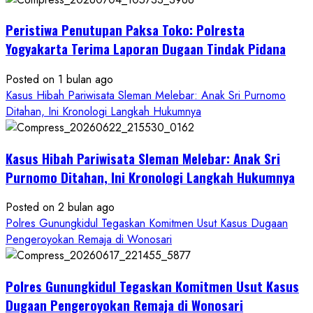
Pelecehan
Peristiwa Penutupan Paksa Toko: Polresta
Anak
di
Yogyakarta Terima Laporan Dugaan Tindak Pidana
Bantul:
Aliansi
Posted on 1 bulan ago
Janji
Kasus Hibah Pariwisata Sleman Melebar: Anak Sri Purnomo
Kawal
Ditahan, Ini Kronologi Langkah Hukumnya
Proses
Hukum
Kasus Hibah Pariwisata Sleman Melebar: Anak Sri
Sampai
Tuntas
Purnomo Ditahan, Ini Kronologi Langkah Hukumnya
Posted on 2 bulan ago
Polres Gunungkidul Tegaskan Komitmen Usut Kasus Dugaan
Pengeroyokan Remaja di Wonosari
Polres Gunungkidul Tegaskan Komitmen Usut Kasus
Dugaan Pengeroyokan Remaja di Wonosari