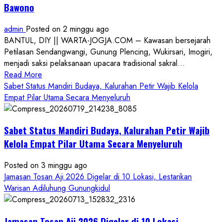
Bawono
admin
Posted on 2 minggu ago
BANTUL, DIY || WARTA-JOGJA.COM – Kawasan bersejarah
Petilasan Sendangwangi, Gunung Plencing, Wukirsari, Imogiri,
menjadi saksi pelaksanaan upacara tradisional sakral...
Read
Read More
more
Sabet Status Mandiri Budaya, Kalurahan Petir Wajib Kelola
about
Empat Pilar Utama Secara Menyeluruh
Dihadiri
Tokoh
Sabet Status Mandiri Budaya, Kalurahan Petir Wajib
Nasional,
Ruwatan
Kelola Empat Pilar Utama Secara Menyeluruh
Ageng
Petilasan
Posted on 3 minggu ago
Sendangwangi
Jamasan Tosan Aji 2026 Digelar di 10 Lokasi, Lestarikan
Mohon
Warisan Adiluhung Gunungkidul
Restu
Memayu
Jamasan Tosan Aji 2026 Digelar di 10 Lokasi,