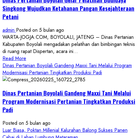
Singkong Wujudkan Ketahanan Pangan Kesejahteraan
Petani
admin
Posted on 5 bulan ago
WARTA-JOGJA.COM, BOYOLALI, JATENG – Dinas Pertanian
Kabupaten Boyolali mengadakan pelatihan dan bimbingan teknis
di ruang rapat Dispertan, acara ini...
Read
Read More
more
Dinas Pertanian Boyolali Gandeng Maxxi Tani Melalui Program
about
Modernisasi Pertanian Tingkatkan Produksi Padi
Dinas
Pertanian
Dinas Pertanian Boyolali Gandeng Maxxi Tani Melalui
Boyolali
Gelar
Program Modernisasi Pertanian Tingkatkan Produksi
Pelatihan
Padi
Budidaya
Singkong
Posted on 5 bulan ago
Wujudkan
Luar Biasa, Poktan Millenial Kalurahan Balong Sukses Panen
Ketahanan
Cabai di Lahan Lumbung Mataraman