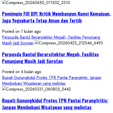
Anggaran
Gedung
Pemimpin FUI DIY: Kritik Membangun Kunci Kemajuan,
KDMP
Rp1,6
Jaga Yogyakarta Tetap Aman dan Tertib
Miliar,
Diduga
Posted on 1 bulan ago
Hanya
Perpusda Bantul Berarsitektur Megah, Fasilitas Penunjang
Separuhnya
Masih Jadi Sorotan
yang
Perpusda Bantul Berarsitektur Megah, Fasilitas
Cair
ke
Penunjang Masih Jadi Sorotan
Kontraktor:
Posted on 4 bulan ago
Ketum
Bupati Gunungkidul Protes TPR Pantai Parangtritis: Jangan
PWRI
Membebani Wisatawan yang melintas
RI
Minta
Bukti
Bupati Gunungkidul Protes TPR Pantai Parangtritis:
Resmi
Jangan Membebani Wisatawan yang melintas