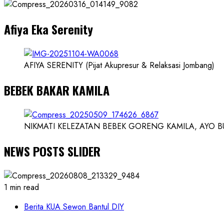
Dokter
dan
Afiya Eka Serenity
Ilmuwan
AFIYA SERENITY (Pijat Akupresur & Relaksasi Jombang)
BEBEK BAKAR KAMILA
NIKMATI KELEZATAN BEBEK GORENG KAMILA, AYO BUK
NEWS POSTS SLIDER
1 min read
Berita KUA Sewon Bantul DIY