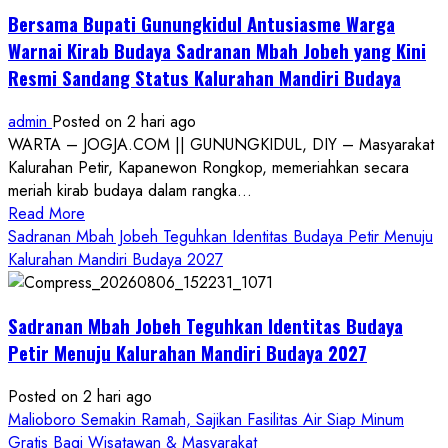
Bersama Bupati Gunungkidul Antusiasme Warga
Warnai Kirab Budaya Sadranan Mbah Jobeh yang Kini
Resmi Sandang Status Kalurahan Mandiri Budaya
admin
Posted on 2 hari ago
WARTA – JOGJA.COM || GUNUNGKIDUL, DIY – Masyarakat
Kalurahan Petir, Kapanewon Rongkop, memeriahkan secara
meriah kirab budaya dalam rangka...
Read
Read More
more
Sadranan Mbah Jobeh Teguhkan Identitas Budaya Petir Menuju
about
Kalurahan Mandiri Budaya 2027
Bersama
Bupati
Sadranan Mbah Jobeh Teguhkan Identitas Budaya
Gunungkidul
Antusiasme
Petir Menuju Kalurahan Mandiri Budaya 2027
Warga
Warnai
Posted on 2 hari ago
Kirab
Malioboro Semakin Ramah, Sajikan Fasilitas Air Siap Minum
Budaya
Gratis Bagi Wisatawan & Masyarakat