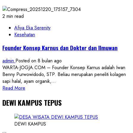
SWI
Boyolali
Siapkan
2 min read
Lahan
Awal
Afiya Eka Serenity
untuk
Kesehatan
Pemberdayaan
Founder Konsep Karnus dan Dokter dan Ilmuwan
Singkong
Gajah
admin
Posted on 8 bulan ago
WARTA-JOGJA.COM – Founder Konsep Karnus adalah Iwan
Benny Purwowidodo, STP. Beliau merupakan peneliti kolagen
sapi halal, ayam organik,...
Read
Read More
more
DEWI KAMPUS TEPUS
about
Founder
Konsep
Karnus
DEWI KAMPUS
dan