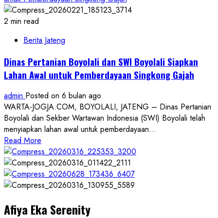
2 min read
Berita Jateng
Dinas Pertanian Boyolali dan SWI Boyolali Siapkan
Lahan Awal untuk Pemberdayaan Singkong Gajah
admin
Posted on 6 bulan ago
WARTA-JOGJA.COM, BOYOLALI, JATENG – Dinas Pertanian
Boyolali dan Sekber Wartawan Indonesia (SWI) Boyolali telah
menyiapkan lahan awal untuk pemberdayaan...
Read
Read More
more
about
Dinas
Pertanian
Boyolali
Afiya Eka Serenity
dan