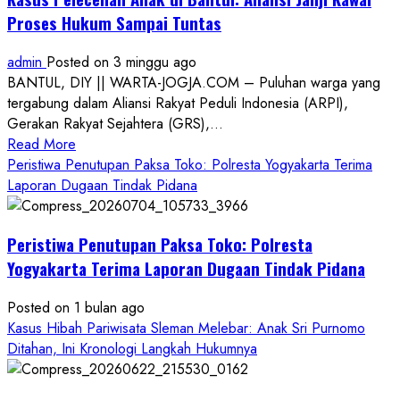
Proses Hukum Sampai Tuntas
admin
Posted on 3 minggu ago
BANTUL, DIY || WARTA-JOGJA.COM – Puluhan warga yang
tergabung dalam Aliansi Rakyat Peduli Indonesia (ARPI),
Gerakan Rakyat Sejahtera (GRS),...
Read
Read More
more
Peristiwa Penutupan Paksa Toko: Polresta Yogyakarta Terima
about
Laporan Dugaan Tindak Pidana
Kasus
Pelecehan
Peristiwa Penutupan Paksa Toko: Polresta
Anak
di
Yogyakarta Terima Laporan Dugaan Tindak Pidana
Bantul:
Aliansi
Posted on 1 bulan ago
Janji
Kasus Hibah Pariwisata Sleman Melebar: Anak Sri Purnomo
Kawal
Ditahan, Ini Kronologi Langkah Hukumnya
Proses
Hukum