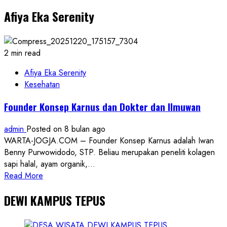
Pimpin
Afiya Eka Serenity
Mencari
Orang
Hilang
Berhasil
2 min read
ditemukan
Membusuk
Afiya Eka Serenity
dibawah
Kesehatan
Jembatan
Founder Konsep Karnus dan Dokter dan Ilmuwan
Rowari
JJLS
admin
Posted on 8 bulan ago
Tepus
WARTA-JOGJA.COM – Founder Konsep Karnus adalah Iwan
Benny Purwowidodo, STP. Beliau merupakan peneliti kolagen
sapi halal, ayam organik,...
Read
Read More
more
DEWI KAMPUS TEPUS
about
Founder
Konsep