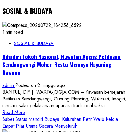
SOSIAL & BUDAYA
1 min read
SOSIAL & BUDAYA
Dihadiri Tokoh Nasional, Ruwatan Ageng Petilasan
Sendangwangi Mohon Restu Memayu Hayuning
Bawono
admin
Posted on 2 minggu ago
BANTUL, DIY || WARTA-JOGJA.COM – Kawasan bersejarah
Petilasan Sendangwangi, Gunung Plencing, Wukirsari, Imogiri,
menjadi saksi pelaksanaan upacara tradisional sakral...
Read
Read More
more
Sabet Status Mandiri Budaya, Kalurahan Petir Wajib Kelola
about
Empat Pilar Utama Secara Menyeluruh