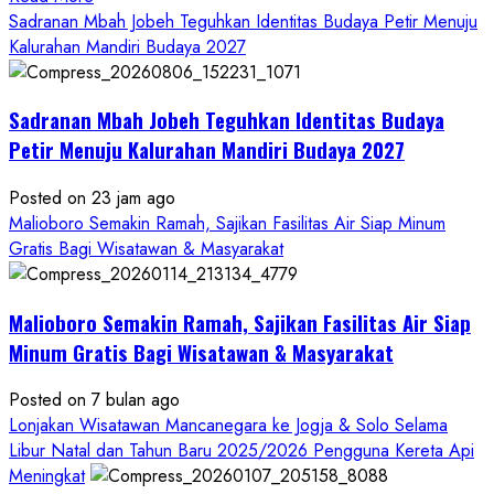
more
Sadranan Mbah Jobeh Teguhkan Identitas Budaya Petir Menuju
about
Kalurahan Mandiri Budaya 2027
Bersama
Bupati
Sadranan Mbah Jobeh Teguhkan Identitas Budaya
Gunungkidul
Antusiasme
Petir Menuju Kalurahan Mandiri Budaya 2027
Warga
Warnai
Posted on 23 jam ago
Kirab
Malioboro Semakin Ramah, Sajikan Fasilitas Air Siap Minum
Budaya
Gratis Bagi Wisatawan & Masyarakat
Sadranan
Mbah
Malioboro Semakin Ramah, Sajikan Fasilitas Air Siap
Jobeh
yang
Minum Gratis Bagi Wisatawan & Masyarakat
Kini
Posted on 7 bulan ago
Resmi
Lonjakan Wisatawan Mancanegara ke Jogja & Solo Selama
Sandang
Libur Natal dan Tahun Baru 2025/2026 Pengguna Kereta Api
Status
Meningkat
Kalurahan