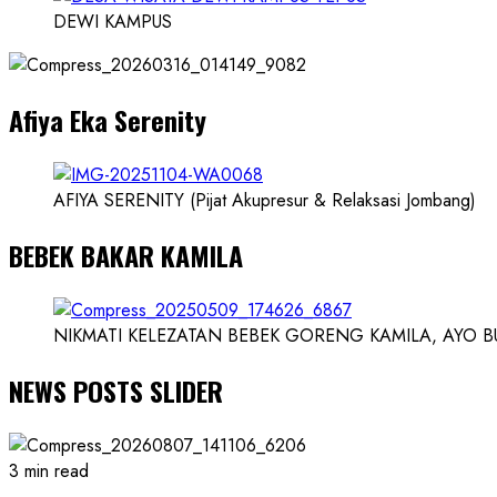
Karnus
DEWI KAMPUS
dan
Dokter
dan
Afiya Eka Serenity
Ilmuwan
AFIYA SERENITY (Pijat Akupresur & Relaksasi Jombang)
BEBEK BAKAR KAMILA
NIKMATI KELEZATAN BEBEK GORENG KAMILA, AYO BUK
NEWS POSTS SLIDER
3 min read