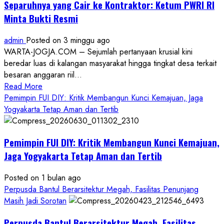
Separuhnya yang Cair ke Kontraktor: Ketum PWRI RI
Minta Bukti Resmi
admin
Posted on 3 minggu ago
WARTA-JOGJA.COM – Sejumlah pertanyaan krusial kini
beredar luas di kalangan masyarakat hingga tingkat desa terkait
besaran anggaran riil...
Read
Read More
more
Pemimpin FUI DIY: Kritik Membangun Kunci Kemajuan, Jaga
about
Yogyakarta Tetap Aman dan Tertib
Anggaran
Gedung
Pemimpin FUI DIY: Kritik Membangun Kunci Kemajuan,
KDMP
Rp1,6
Jaga Yogyakarta Tetap Aman dan Tertib
Miliar,
Diduga
Posted on 1 bulan ago
Hanya
Perpusda Bantul Berarsitektur Megah, Fasilitas Penunjang
Separuhnya
Masih Jadi Sorotan
yang
Perpusda Bantul Berarsitektur Megah, Fasilitas
Cair