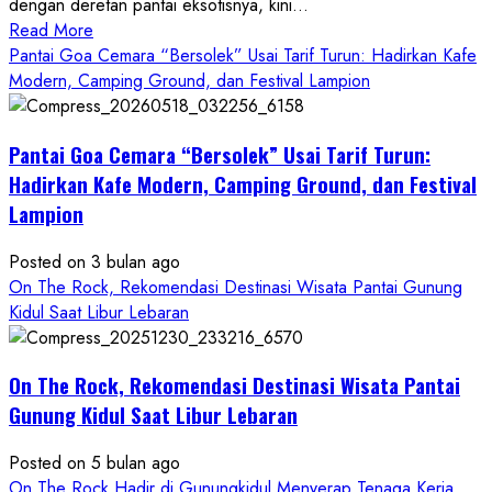
dengan deretan pantai eksotisnya, kini...
Read
Read More
more
Pantai Goa Cemara “Bersolek” Usai Tarif Turun: Hadirkan Kafe
about
Modern, Camping Ground, dan Festival Lampion
ON
THE
Pantai Goa Cemara “Bersolek” Usai Tarif Turun:
ROCK
Gunungkidul
Hadirkan Kafe Modern, Camping Ground, dan Festival
Hadirkan
Lampion
Konsep
Baru,
Posted on 3 bulan ago
Padukan
On The Rock, Rekomendasi Destinasi Wisata Pantai Gunung
Keindahan
Kidul Saat Libur Lebaran
Alam
dan
Wisata
On The Rock, Rekomendasi Destinasi Wisata Pantai
Kekinian
Gunung Kidul Saat Libur Lebaran
Posted on 5 bulan ago
On The Rock Hadir di Gunungkidul Menyerap Tenaga Kerja