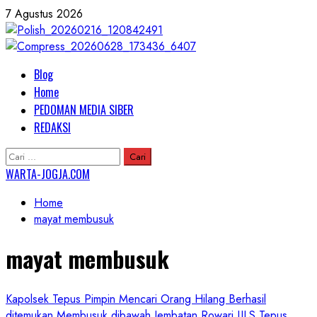
Skip
7 Agustus 2026
to
content
Primary
Blog
Menu
Home
PEDOMAN MEDIA SIBER
REDAKSI
Cari
untuk:
WARTA-JOGJA.COM
Home
mayat membusuk
mayat membusuk
Kapolsek Tepus Pimpin Mencari Orang Hilang Berhasil
ditemukan Membusuk dibawah Jembatan Rowari JJLS Tepus