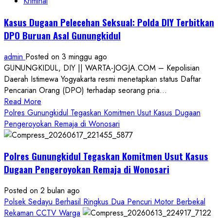
Kriminal
Kasus Dugaan Pelecehan Seksual: Polda DIY Terbitkan
DPO Buruan Asal Gunungkidul
admin
Posted on 3 minggu ago
GUNUNGKIDUL, DIY || WARTA-JOGJA.COM – Kepolisian
Daerah Istimewa Yogyakarta resmi menetapkan status Daftar
Pencarian Orang (DPO) terhadap seorang pria...
Read
Read More
more
Polres Gunungkidul Tegaskan Komitmen Usut Kasus Dugaan
about
Pengeroyokan Remaja di Wonosari
Kasus
Dugaan
Polres Gunungkidul Tegaskan Komitmen Usut Kasus
Pelecehan
Seksual:
Dugaan Pengeroyokan Remaja di Wonosari
Polda
DIY
Posted on 2 bulan ago
Terbitkan
Polsek Sedayu Berhasil Ringkus Dua Pencuri Motor Berbekal
DPO
Rekaman CCTV Warga