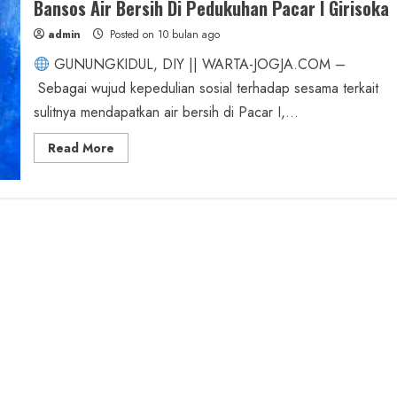
Bansos Air Bersih Di Pedukuhan Pacar I Girisoka
admin
Posted on 10 bulan ago
GUNUNGKIDUL, DIY || WARTA-JOGJA.COM –
Sebagai wujud kepedulian sosial terhadap sesama terkait
sulitnya mendapatkan air bersih di Pacar I,...
Read
Read More
more
about
Paseduluran
Selawase
Survey
Lokasi
Target
Bansos
Air
Bersih
Di
Pedukuhan
Pacar
I
Girisoka