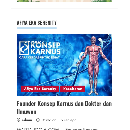
AFIYA EKA SERENITY
2 MIN READ
Afiya Eka Serenity
Kesehatan
Founder Konsep Karnus dan Dokter dan
Ilmuwan
admin
Posted on 8 bulan ago
WARTA-JOGJA.COM – Founder Konsep