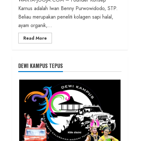
Karnus adalah Iwan Benny Purwowidodo, STP.
Beliau merupakan peneliti kolagen sapi halal,
ayam organik,...
Read
Read More
more
about
Founder
Konsep
Karnus
dan
DEWI KAMPUS TEPUS
Dokter
dan
Ilmuwan