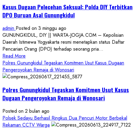
Kasus Dugaan Pelecehan Seksual: Polda DIY Terbitkan
DPO Buruan Asal Gunungkidul
admin
Posted on 3 minggu ago
GUNUNGKIDUL, DIY || WARTA-JOGJA.COM – Kepolisian
Daerah Istimewa Yogyakarta resmi menetapkan status Daftar
Pencarian Orang (DPO) terhadap seorang pria...
Read
Read More
more
Polres Gunungkidul Tegaskan Komitmen Usut Kasus Dugaan
about
Pengeroyokan Remaja di Wonosari
Kasus
Dugaan
Polres Gunungkidul Tegaskan Komitmen Usut Kasus
Pelecehan
Seksual:
Dugaan Pengeroyokan Remaja di Wonosari
Polda
DIY
Posted on 2 bulan ago
Terbitkan
Polsek Sedayu Berhasil Ringkus Dua Pencuri Motor Berbekal
DPO
Rekaman CCTV Warga
Buruan