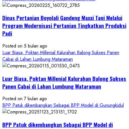
Dinas
Pertanian
Dinas Pertanian Boyolali Gandeng Maxxi Tani Melalui
Boyolali
Gelar
Program Modernisasi Pertanian Tingkatkan Produksi
Pelatihan
Padi
Budidaya
Singkong
Posted on 5 bulan ago
Wujudkan
Luar Biasa, Poktan Millenial Kalurahan Balong Sukses Panen
Ketahanan
Cabai di Lahan Lumbung Mataraman
Pangan
Kesejahteraan
Petani
Luar Biasa, Poktan Millenial Kalurahan Balong Sukses
Panen Cabai di Lahan Lumbung Mataraman
Posted on 7 bulan ago
BPP Patuk dikembangkan Sebagai BPP Model di Gunungkidul
BPP Patuk dikembangkan Sebagai BPP Model di