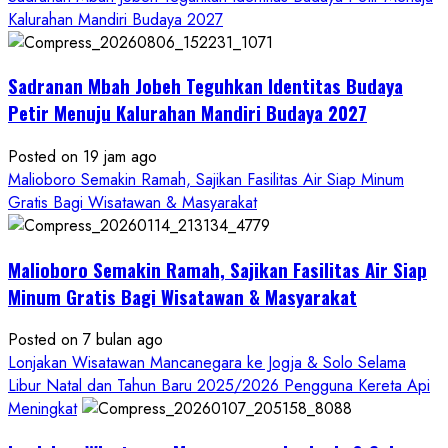
about
Kalurahan Mandiri Budaya 2027
Bersama
Bupati
Sadranan Mbah Jobeh Teguhkan Identitas Budaya
Gunungkidul
Antusiasme
Petir Menuju Kalurahan Mandiri Budaya 2027
Warga
Warnai
Posted on 19 jam ago
Kirab
Malioboro Semakin Ramah, Sajikan Fasilitas Air Siap Minum
Budaya
Gratis Bagi Wisatawan & Masyarakat
Sadranan
Mbah
Malioboro Semakin Ramah, Sajikan Fasilitas Air Siap
Jobeh
yang
Minum Gratis Bagi Wisatawan & Masyarakat
Kini
Posted on 7 bulan ago
Resmi
Lonjakan Wisatawan Mancanegara ke Jogja & Solo Selama
Sandang
Libur Natal dan Tahun Baru 2025/2026 Pengguna Kereta Api
Status
Meningkat
Kalurahan
Mandiri