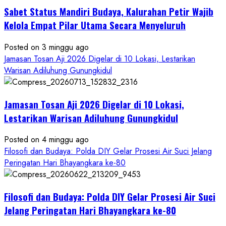
Tokoh
Sabet Status Mandiri Budaya, Kalurahan Petir Wajib
Nasional,
Ruwatan
Kelola Empat Pilar Utama Secara Menyeluruh
Ageng
Petilasan
Posted on 3 minggu ago
Sendangwangi
Jamasan Tosan Aji 2026 Digelar di 10 Lokasi, Lestarikan
Mohon
Warisan Adiluhung Gunungkidul
Restu
Memayu
Jamasan Tosan Aji 2026 Digelar di 10 Lokasi,
Hayuning
Bawono
Lestarikan Warisan Adiluhung Gunungkidul
Posted on 4 minggu ago
Filosofi dan Budaya: Polda DIY Gelar Prosesi Air Suci Jelang
Peringatan Hari Bhayangkara ke-80
Filosofi dan Budaya: Polda DIY Gelar Prosesi Air Suci
Jelang Peringatan Hari Bhayangkara ke-80