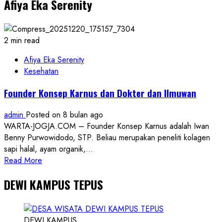
Afiya Eka Serenity
Ulang
Tahun
Kepada
Presiden
2 min read
Prabowo
&
Afiya Eka Serenity
Menyoroti
Kesehatan
Program
Founder Konsep Karnus dan Dokter dan Ilmuwan
Besar
yang
admin
Posted on 8 bulan ago
Berjalan
WARTA-JOGJA.COM – Founder Konsep Karnus adalah Iwan
Benny Purwowidodo, STP. Beliau merupakan peneliti kolagen
sapi halal, ayam organik,...
Read
Read More
more
DEWI KAMPUS TEPUS
about
Founder
Konsep
Karnus
DEWI KAMPUS