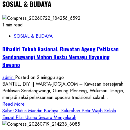
SOSIAL & BUDAYA
1 min read
SOSIAL & BUDAYA
Dihadiri Tokoh Nasional, Ruwatan Ageng Petilasan
Sendangwangi Mohon Restu Memayu Hayuning
Bawono
admin
Posted on 2 minggu ago
BANTUL, DIY || WARTA-JOGJA.COM – Kawasan bersejarah
Petilasan Sendangwangi, Gunung Plencing, Wukirsari, Imogiri,
menjadi saksi pelaksanaan upacara tradisional sakral...
Read
Read More
more
Sabet Status Mandiri Budaya, Kalurahan Petir Wajib Kelola
about
Empat Pilar Utama Secara Menyeluruh
Dihadiri