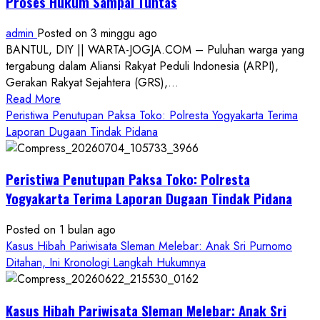
Proses Hukum Sampai Tuntas
admin
Posted on 3 minggu ago
BANTUL, DIY || WARTA-JOGJA.COM – Puluhan warga yang
tergabung dalam Aliansi Rakyat Peduli Indonesia (ARPI),
Gerakan Rakyat Sejahtera (GRS),...
Read
Read More
more
Peristiwa Penutupan Paksa Toko: Polresta Yogyakarta Terima
about
Laporan Dugaan Tindak Pidana
Kasus
Pelecehan
Peristiwa Penutupan Paksa Toko: Polresta
Anak
di
Yogyakarta Terima Laporan Dugaan Tindak Pidana
Bantul:
Aliansi
Posted on 1 bulan ago
Janji
Kasus Hibah Pariwisata Sleman Melebar: Anak Sri Purnomo
Kawal
Ditahan, Ini Kronologi Langkah Hukumnya
Proses
Hukum
Kasus Hibah Pariwisata Sleman Melebar: Anak Sri
Sampai