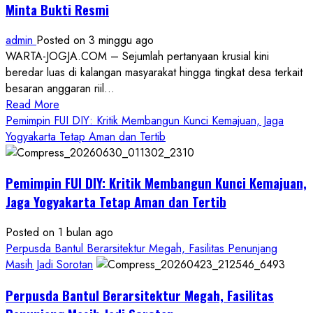
Minta Bukti Resmi
admin
Posted on 3 minggu ago
WARTA-JOGJA.COM – Sejumlah pertanyaan krusial kini
beredar luas di kalangan masyarakat hingga tingkat desa terkait
besaran anggaran riil...
Read
Read More
more
Pemimpin FUI DIY: Kritik Membangun Kunci Kemajuan, Jaga
about
Yogyakarta Tetap Aman dan Tertib
Anggaran
Gedung
Pemimpin FUI DIY: Kritik Membangun Kunci Kemajuan,
KDMP
Rp1,6
Jaga Yogyakarta Tetap Aman dan Tertib
Miliar,
Diduga
Posted on 1 bulan ago
Hanya
Perpusda Bantul Berarsitektur Megah, Fasilitas Penunjang
Separuhnya
Masih Jadi Sorotan
yang
Perpusda Bantul Berarsitektur Megah, Fasilitas
Cair
ke