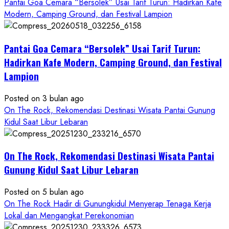
more
Pantai Goa Cemara “Bersolek” Usai Tarif Turun: Hadirkan Kafe
about
Modern, Camping Ground, dan Festival Lampion
ON
THE
Pantai Goa Cemara “Bersolek” Usai Tarif Turun:
ROCK
Gunungkidul
Hadirkan Kafe Modern, Camping Ground, dan Festival
Hadirkan
Lampion
Konsep
Baru,
Posted on 3 bulan ago
Padukan
On The Rock, Rekomendasi Destinasi Wisata Pantai Gunung
Keindahan
Kidul Saat Libur Lebaran
Alam
dan
Wisata
On The Rock, Rekomendasi Destinasi Wisata Pantai
Kekinian
Gunung Kidul Saat Libur Lebaran
Posted on 5 bulan ago
On The Rock Hadir di Gunungkidul Menyerap Tenaga Kerja
Lokal dan Mengangkat Perekonomian