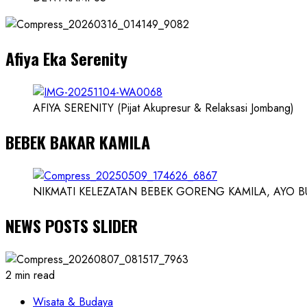
dan
Dokter
dan
Afiya Eka Serenity
Ilmuwan
AFIYA SERENITY (Pijat Akupresur & Relaksasi Jombang)
BEBEK BAKAR KAMILA
NIKMATI KELEZATAN BEBEK GORENG KAMILA, AYO BUK
NEWS POSTS SLIDER
2 min read
Wisata & Budaya