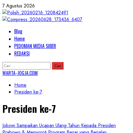
Skip
7 Agustus 2026
to
content
Primary
Blog
Menu
Home
PEDOMAN MEDIA SIBER
REDAKSI
Cari
untuk:
WARTA-JOGJA.COM
Home
Presiden ke-7
Presiden ke-7
Jokowi Sampaikan Ucapan Ulang Tahun Kepada Presiden
Prabowo & Menyoroti Program Besar yang Berjalan