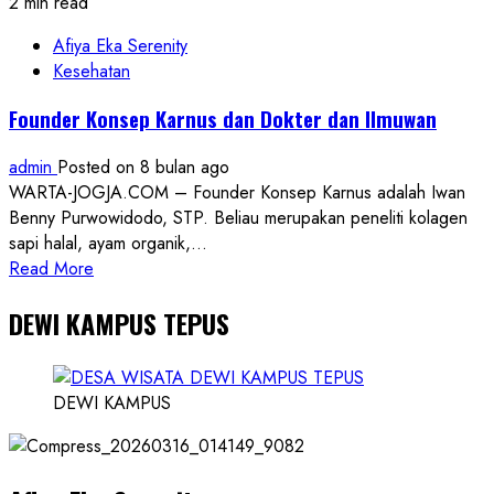
2 min read
Afiya Eka Serenity
Kesehatan
Founder Konsep Karnus dan Dokter dan Ilmuwan
admin
Posted on 8 bulan ago
WARTA-JOGJA.COM – Founder Konsep Karnus adalah Iwan
Benny Purwowidodo, STP. Beliau merupakan peneliti kolagen
sapi halal, ayam organik,...
Read
Read More
more
DEWI KAMPUS TEPUS
about
Founder
Konsep
Karnus
DEWI KAMPUS
dan
Dokter
dan