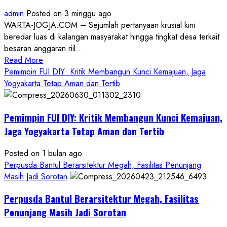
admin
Posted on 3 minggu ago
WARTA-JOGJA.COM – Sejumlah pertanyaan krusial kini
beredar luas di kalangan masyarakat hingga tingkat desa terkait
besaran anggaran riil...
Read
Read More
more
Pemimpin FUI DIY: Kritik Membangun Kunci Kemajuan, Jaga
about
Yogyakarta Tetap Aman dan Tertib
Anggaran
Gedung
Pemimpin FUI DIY: Kritik Membangun Kunci Kemajuan,
KDMP
Rp1,6
Jaga Yogyakarta Tetap Aman dan Tertib
Miliar,
Diduga
Posted on 1 bulan ago
Hanya
Perpusda Bantul Berarsitektur Megah, Fasilitas Penunjang
Separuhnya
Masih Jadi Sorotan
yang
Perpusda Bantul Berarsitektur Megah, Fasilitas
Cair
ke
Penunjang Masih Jadi Sorotan
Kontraktor: