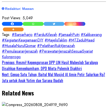
🌐 Redaktur: Mawan
Post Views:
5,049
Tags:
#Banjarharjo
#FarduKifayah
#JamaahPutri
#Kalibawang
#KegiatanKeagamaanDIY
#MajelisTaklim
#MTZadulMaad
#MusalaNurulQomar
#PelatihanRuktiJenazah
#PemulasaranJenazah
#PerawatanJenazahSesuaiSyariat
Kulonprogo
Continue
Previous:
Resmi! Kepengurusan DPP LIN Hasil Mubeslub Surabaya
Disahkan Kemenkumham, DPD Minta Polemik Diakhiri
Reading
Next:
Genap Satu Tahun, Baitul Mal Masjid Al Amin Petir Salurkan Rp7
Juta untuk Anak Yatim dan Sarana Ibadah
Related News