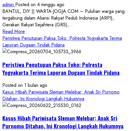
admin
Posted on 4 minggu ago
BANTUL, DIY || WARTA-JOGJA.COM – Puluhan warga yang
tergabung dalam Aliansi Rakyat Peduli Indonesia (ARPI),
Gerakan Rakyat Sejahtera (GRS),...
Read
Read More
more
Peristiwa Penutupan Paksa Toko: Polresta Yogyakarta Terima
about
Laporan Dugaan Tindak Pidana
Kasus
Pelecehan
Peristiwa Penutupan Paksa Toko: Polresta
Anak
di
Yogyakarta Terima Laporan Dugaan Tindak Pidana
Bantul:
Aliansi
Posted on 1 bulan ago
Janji
Kasus Hibah Pariwisata Sleman Melebar: Anak Sri Purnomo
Kawal
Ditahan, Ini Kronologi Langkah Hukumnya
Proses
Hukum
Kasus Hibah Pariwisata Sleman Melebar: Anak Sri
Sampai
Tuntas
Purnomo Ditahan, Ini Kronologi Langkah Hukumnya