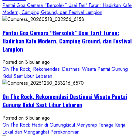
more
Pantai Goa Cemara “Bersolek” Usai Tarif Turun: Hadirkan Kafe
about
Modern, Camping Ground, dan Festival Lampion
ON
THE
Pantai Goa Cemara “Bersolek” Usai Tarif Turun:
ROCK
Gunungkidul
Hadirkan Kafe Modern, Camping Ground, dan Festival
Hadirkan
Lampion
Konsep
Baru,
Posted on 3 bulan ago
Padukan
On The Rock, Rekomendasi Destinasi Wisata Pantai Gunung
Keindahan
Kidul Saat Libur Lebaran
Alam
dan
Wisata
On The Rock, Rekomendasi Destinasi Wisata Pantai
Kekinian
Gunung Kidul Saat Libur Lebaran
Posted on 5 bulan ago
On The Rock Hadir di Gunungkidul Menyerap Tenaga Kerja
Lokal dan Mengangkat Perekonomian