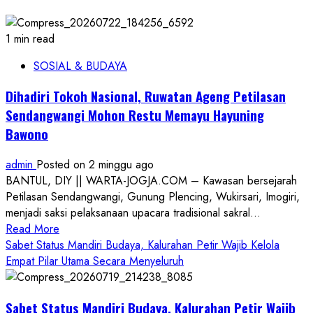
1 min read
SOSIAL & BUDAYA
Dihadiri Tokoh Nasional, Ruwatan Ageng Petilasan
Sendangwangi Mohon Restu Memayu Hayuning
Bawono
admin
Posted on 2 minggu ago
BANTUL, DIY || WARTA-JOGJA.COM – Kawasan bersejarah
Petilasan Sendangwangi, Gunung Plencing, Wukirsari, Imogiri,
menjadi saksi pelaksanaan upacara tradisional sakral...
Read
Read More
more
Sabet Status Mandiri Budaya, Kalurahan Petir Wajib Kelola
about
Empat Pilar Utama Secara Menyeluruh
Dihadiri
Tokoh
Sabet Status Mandiri Budaya, Kalurahan Petir Wajib
Nasional,