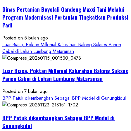
Pertanian
Dinas Pertanian Boyolali Gandeng Maxxi Tani Melalui
Boyolali
Gelar
Program Modernisasi Pertanian Tingkatkan Produksi
Pelatihan
Padi
Budidaya
Singkong
Posted on 5 bulan ago
Wujudkan
Luar Biasa, Poktan Millenial Kalurahan Balong Sukses Panen
Ketahanan
Cabai di Lahan Lumbung Mataraman
Pangan
Kesejahteraan
Petani
Luar Biasa, Poktan Millenial Kalurahan Balong Sukses
Panen Cabai di Lahan Lumbung Mataraman
Posted on 7 bulan ago
BPP Patuk dikembangkan Sebagai BPP Model di Gunungkidul
BPP Patuk dikembangkan Sebagai BPP Model di
Gunungkidul