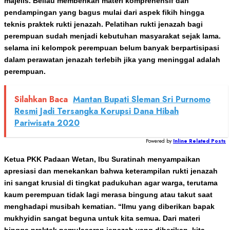
majelis. Beliau memberikan materi komprehensif dan
pendampingan yang bagus mulai dari aspek fikih hingga
teknis praktek rukti jenazah. Pelatihan rukti jenazah bagi
perempuan sudah menjadi kebutuhan masyarakat sejak lama.
selama ini kelompok perempuan belum banyak berpartisipasi
dalam perawatan jenazah terlebih jika yang meninggal adalah
perempuan.
Silahkan Baca
Mantan Bupati Sleman Sri Purnomo
Resmi Jadi Tersangka Korupsi Dana Hibah
Pariwisata 2020
Powered by
Inline Related Posts
Ketua PKK Padaan Wetan, Ibu Suratinah menyampaikan
apresiasi dan menekankan bahwa keterampilan rukti jenazah
ini sangat krusial di tingkat padukuhan agar warga, terutama
kaum perempuan tidak lagi merasa bingung atau takut saat
menghadapi musibah kematian. “Ilmu yang diberikan bapak
mukhyidin sangat beguna untuk kita semua. Dari materi
hingga praktek pemulasaran jenazah yang diberikan, kita