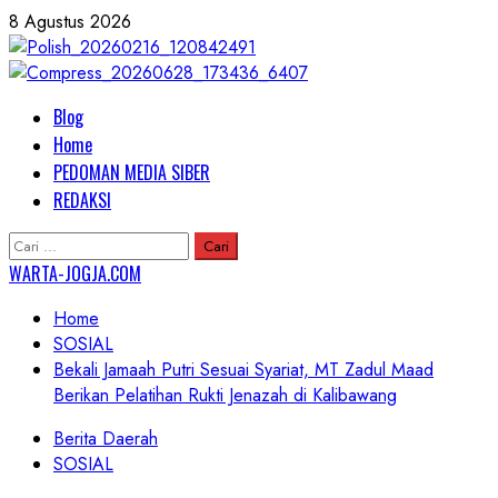
Skip
8 Agustus 2026
to
content
Primary
Blog
Menu
Home
PEDOMAN MEDIA SIBER
REDAKSI
Cari
untuk:
WARTA-JOGJA.COM
Home
SOSIAL
Bekali Jamaah Putri Sesuai Syariat, MT Zadul Maad
Berikan Pelatihan Rukti Jenazah di Kalibawang
Berita Daerah
SOSIAL