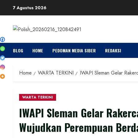
Skip
7 Agustus 2026
to
content
BLOG
HOME
PEDOMAN MEDIA SIBER
REDAKSI
Home
WARTA TERKINI
IWAPI Sleman Gelar Rakerc
WARTA TERKINI
IWAPI Sleman Gelar Rakerc
Wujudkan Perempuan Berda