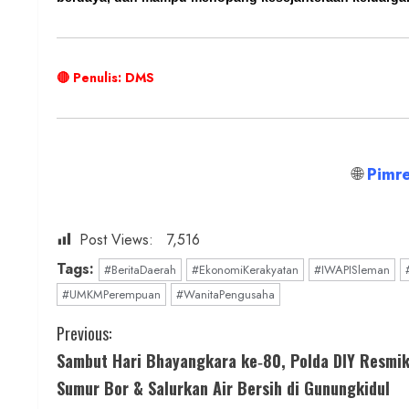
🔴 Penulis: DMS
🌐
Pimr
Post Views:
7,516
Tags:
#BeritaDaerah
#EkonomiKerakyatan
#IWAPISleman
#UMKMPerempuan
#WanitaPengusaha
C
Previous:
Sambut Hari Bhayangkara ke‑80, Polda DIY Resmi
o
Sumur Bor & Salurkan Air Bersih di Gunungkidul