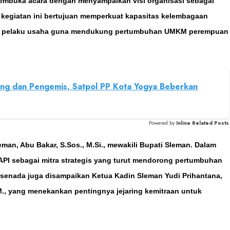
 membuka acara dengan menyampaikan visi organisasi sebagai
kegiatan ini bertujuan memperkuat kapasitas kelembagaan
dan pelaku usaha guna mendukung pertumbuhan UMKM perempuan
ang dan Pengemis, Satpol PP Kota Yogya Beberkan
Powered by
Inline Related Posts
man, Abu Bakar, S.Sos., M.Si., mewakili Bupati Sleman. Dalam
API sebagai mitra strategis yang turut mendorong pertumbuhan
senada juga disampaikan Ketua Kadin Sleman Yudi Prihantana,
M.M., yang menekankan pentingnya jejaring kemitraan untuk