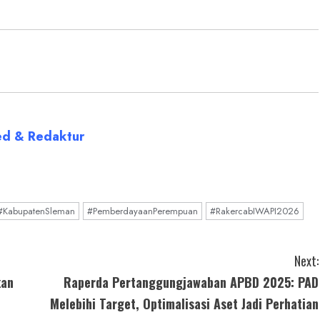
ed & Redaktur
#KabupatenSleman
#PemberdayaanPerempuan
#RakercabIWAPI2026
Next:
kan
Raperda Pertanggungjawaban APBD 2025: PAD
Melebihi Target, Optimalisasi Aset Jadi Perhatian