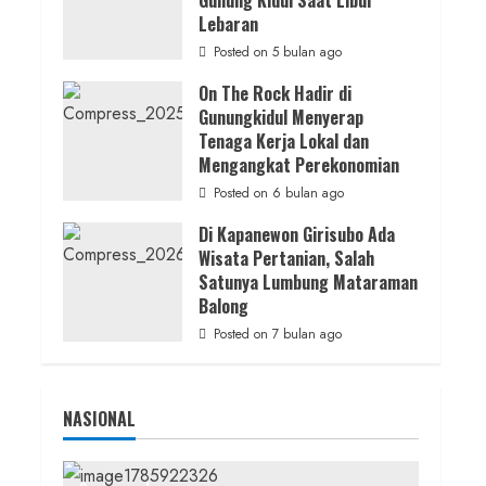
Gunung Kidul Saat Libur
Nasionalisme
Lebaran
admin
Posted on 18 jam ago
Posted on 5 bulan ago
On The Rock Hadir di
Gunungkidul Menyerap
Tenaga Kerja Lokal dan
Mengangkat Perekonomian
Posted on 6 bulan ago
Di Kapanewon Girisubo Ada
Wisata Pertanian, Salah
Satunya Lumbung Mataraman
Balong
Posted on 7 bulan ago
NASIONAL