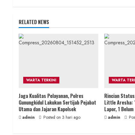
n
t
RELATED NEWS
i
n
u
e
R
WARTA TERKINI
WARTA TERK
e
Jaga Kualitas Pelayanan, Polres
Rincian Statu
a
Gunungkidul Lakukan Sertijab Pejabat
Little Aresha: 
Utama dan Jajaran Kapolsek
Lapor, 1 Belum
d
admin
Posted on 3 hari ago
admin
Pos
i