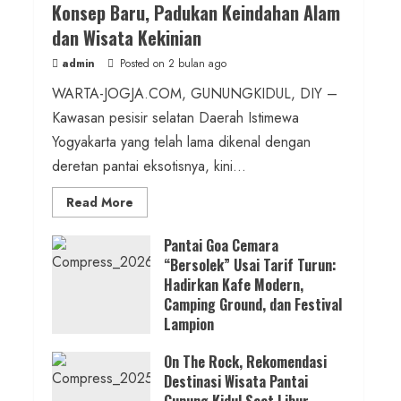
Konsep Baru, Padukan Keindahan Alam
Pengajian Aparat Margosari
dan Wisata Kekinian
admin
Posted on 10 jam ago
admin
Posted on 2 bulan ago
WARTA-JOGJA.COM, GUNUNGKIDUL, DIY –
1 min read
Kawasan pesisir selatan Daerah Istimewa
Berita Jateng
Yogyakarta yang telah lama dikenal dengan
Kebakaran Hanguskan Kantin dan
deretan pantai eksotisnya, kini...
Gudang SD Negeri 1 Jerukan, Polsek
Read
Read More
Juwangi Lakukan Olah TKP
more
about
ON
Pantai Goa Cemara
admin
Posted on 18 jam ago
THE
“Bersolek” Usai Tarif Turun:
ROCK
Gunungkidul
Hadirkan Kafe Modern,
1 min read
Hadirkan
Konsep
Camping Ground, dan Festival
Berita Daerah
Baru,
Lampion
Padukan
Lomba Pengagungan Kalurahan
Keindahan
Posted on 3 bulan ago
Alam
Balong: Merayakan HUT ke-81 RI
On The Rock, Rekomendasi
dan
Wisata
Destinasi Wisata Pantai
untuk Memperkokoh Persatuan dan
Kekinian