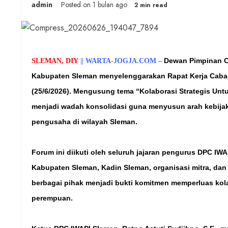
admin
Posted on 1 bulan ago
2 min read
Dewan Pimpinan C
SLEMAN, DIY
||
WARTA-JOGJA.COM –
Kabupaten Sleman menyelenggarakan Rapat Kerja Cabang
(25/6/2026). Mengusung tema “Kolaborasi Strategis Unt
menjadi wadah konsolidasi guna menyusun arah kebijak
pengusaha di wilayah Sleman.
Forum ini diikuti oleh seluruh jajaran pengurus DPC IWA
Kabupaten Sleman, Kadin Sleman, organisasi mitra, dan
berbagai pihak menjadi bukti komitmen memperluas kola
perempuan.