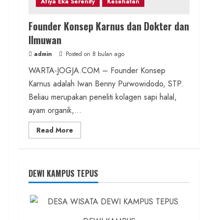
Afiya Eka Serenity
Kesehatan
Founder Konsep Karnus dan Dokter dan
Ilmuwan
admin
Posted on 8 bulan ago
WARTA-JOGJA.COM – Founder Konsep
Karnus adalah Iwan Benny Purwowidodo, STP.
Beliau merupakan peneliti kolagen sapi halal,
ayam organik,...
Read
Read More
more
about
Founder
Konsep
Karnus
dan
DEWI KAMPUS TEPUS
Dokter
dan
Ilmuwan