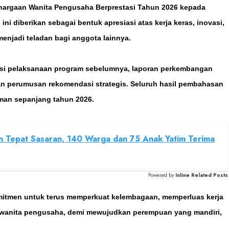
hargaan Wanita Pengusaha Berprestasi Tahun 2026 kepada
ni diberikan sebagai bentuk apresiasi atas kerja keras, inovasi,
njadi teladan bagi anggota lainnya.
asi pelaksanaan program sebelumnya, laporan perkembangan
dan perumusan rekomendasi strategis. Seluruh hasil pembahasan
man sepanjang tahun 2026.
n Tepat Sasaran, 140 Warga dan 75 Anak Yatim Terima
Powered by
Inline Related Posts
mitmen untuk terus memperkuat kelembagaan, memperluas kerja
g wanita pengusaha, demi mewujudkan perempuan yang mandiri,
.