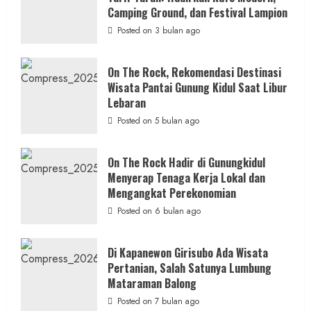
Hadirkan
Camping Ground, dan Festival Lampion
Warga Bangunharjo Amankan Pria
Konsep
Baru,
Posted on 3 bulan ago
Penyembunyi Sabu di Kemasan Kopi
Padukan
Keindahan
Alam
admin
Posted on 4 jam ago
dan
On The Rock, Rekomendasi Destinasi
Wisata
Wisata Pantai Gunung Kidul Saat Libur
Kekinian
2 min read
Lebaran
Posted on 5 bulan ago
On The Rock Hadir di Gunungkidul
Berita Daerah
Berita KUA Semugih, DIY
Menyerap Tenaga Kerja Lokal dan
KUA Pengasih Bersama PKH Edukasi
Mengangkat Perekonomian
Warga: Bahaya Judi Online dan Makna
Posted on 6 bulan ago
Mensyukuri Kemerdekaan
admin
Posted on 12 jam ago
Di Kapanewon Girisubo Ada Wisata
Pertanian, Salah Satunya Lumbung
Mataraman Balong
Posted on 7 bulan ago