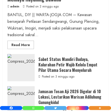
admin
Posted on 2 minggu ago
BANTUL, DIY || WARTA-JOGJA.COM – Kawasan
bersejarah Petilasan Sendangwangi, Gunung Plencing,
Wukirsari, Imogiri, menjadi saksi pelaksanaan upacara
tradisional sakral...
Read
Read More
more
about
Dihadiri
Tokoh
Sabet Status Mandiri Budaya,
Nasional,
Kalurahan Petir Wajib Kelola Empat
Ruwatan
Ageng
Pilar Utama Secara Menyeluruh
Petilasan
Sendangwangi
Posted on 3 minggu ago
Mohon
Restu
Memayu
Hayuning
Jamasan Tosan Aji 2026 Digelar di 10
Bawono
Lokasi, Lestarikan Warisan Adiluhung
Gunungkidul
Posted on 4 minggu ago