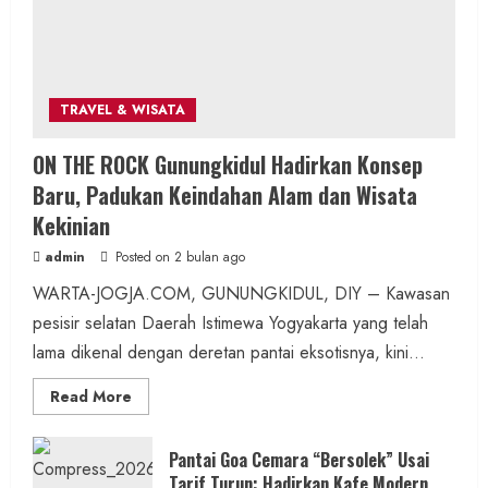
2 min read
TRAVEL & WISATA
Berita Daerah
Kesehatan
ON THE ROCK Gunungkidul Hadirkan Konsep
ASI Lancar, Ibu Tenang: RSUD Wonosari dan
Baru, Padukan Keindahan Alam dan Wisata
Puskesmas Wonosari II Sediakan
Kekinian
Pendampingan Lengkap
admin
Posted on 2 bulan ago
admin
Posted on 1 jam ago
WARTA-JOGJA.COM, GUNUNGKIDUL, DIY – Kawasan
pesisir selatan Daerah Istimewa Yogyakarta yang telah
2 min read
lama dikenal dengan deretan pantai eksotisnya, kini...
Read
Read More
more
about
ON
THE
Pantai Goa Cemara “Bersolek” Usai
ROCK
Berita Daerah
Berita Peristiwa
Tarif Turun: Hadirkan Kafe Modern,
Gunungkidul