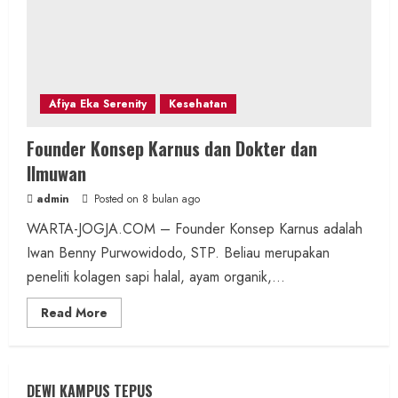
Afiya Eka Serenity
Kesehatan
Founder Konsep Karnus dan Dokter dan
Ilmuwan
admin
Posted on 8 bulan ago
WARTA-JOGJA.COM – Founder Konsep Karnus adalah
Iwan Benny Purwowidodo, STP. Beliau merupakan
peneliti kolagen sapi halal, ayam organik,...
Read
Read More
more
about
Founder
Konsep
Karnus
dan
DEWI KAMPUS TEPUS