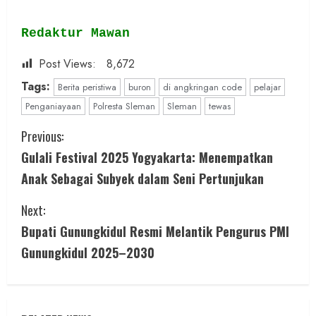
Redaktur Mawan
Post Views:
8,672
Tags:
Berita peristiwa
buron
di angkringan code
pelajar
Penganiayaan
Polresta Sleman
Sleman
tewas
C
Previous:
Gulali Festival 2025 Yogyakarta: Menempatkan
o
Anak Sebagai Subyek dalam Seni Pertunjukan
n
Next:
t
Bupati Gunungkidul Resmi Melantik Pengurus PMI
i
Gunungkidul 2025–2030
n