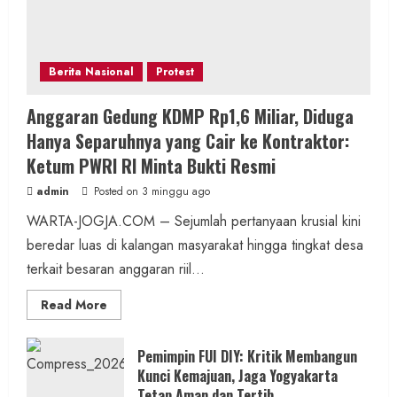
Berita Nasional
Protest
Anggaran Gedung KDMP Rp1,6 Miliar, Diduga
Hanya Separuhnya yang Cair ke Kontraktor:
Ketum PWRI RI Minta Bukti Resmi
admin
Posted on 3 minggu ago
WARTA-JOGJA.COM – Sejumlah pertanyaan krusial kini
beredar luas di kalangan masyarakat hingga tingkat desa
terkait besaran anggaran riil...
Read
Read More
more
about
Anggaran
Gedung
Pemimpin FUI DIY: Kritik Membangun
KDMP
Kunci Kemajuan, Jaga Yogyakarta
Rp1,6
Miliar,
Tetap Aman dan Tertib