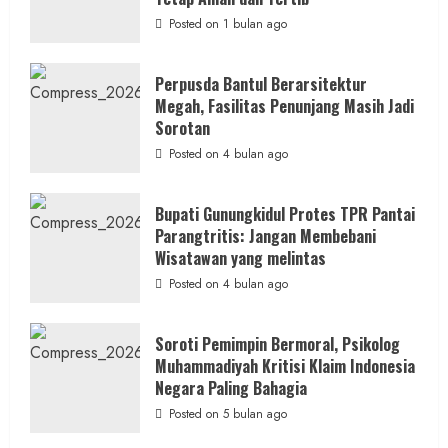
Diduga
Hanya
Posted on 1 bulan ago
Separuhnya
yang
Cair
ke
Perpusda Bantul Berarsitektur
Kontraktor:
Megah, Fasilitas Penunjang Masih Jadi
Ketum
PWRI
Sorotan
RI
Minta
Posted on 4 bulan ago
Bukti
Resmi
Bupati Gunungkidul Protes TPR Pantai
Parangtritis: Jangan Membebani
Wisatawan yang melintas
Posted on 4 bulan ago
Soroti Pemimpin Bermoral, Psikolog
Muhammadiyah Kritisi Klaim Indonesia
Negara Paling Bahagia
Posted on 5 bulan ago