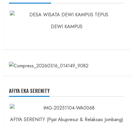
Dokter
dan
Ilmuwan
DEWI KAMPUS
AFIYA EKA SERENITY
AFIYA SERENITY (Pijat Akupresur & Relaksasi Jombang)