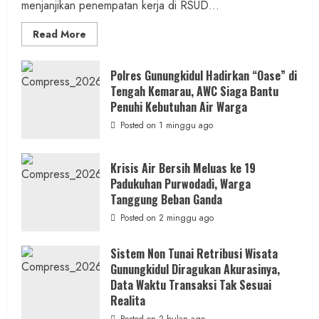
menjanjikan penempatan kerja di RSUD...
Read
Read More
more
about
Dugaan
Penipuan
Polres Gunungkidul Hadirkan “Oase” di
Masuk
Tengah Kemarau, AWC Siaga Bantu
Kerja
RSUD
Penuhi Kebutuhan Air Warga
Wonosari
Seret
Posted on 1 minggu ago
Oknum
Wartawan
Krisis Air Bersih Meluas ke 19
Padukuhan Purwodadi, Warga
Tanggung Beban Ganda
Posted on 2 minggu ago
Sistem Non Tunai Retribusi Wisata
Gunungkidul Diragukan Akurasinya,
Data Waktu Transaksi Tak Sesuai
Realita