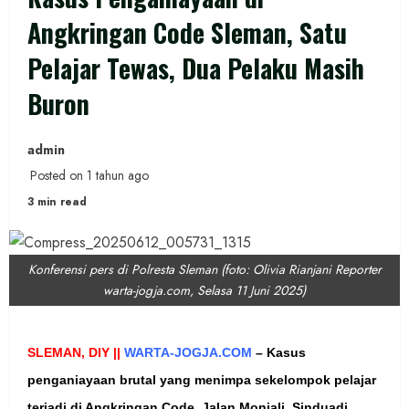
Angkringan Code Sleman, Satu
Pelajar Tewas, Dua Pelaku Masih
Buron
admin
Posted on 1 tahun ago
3 min read
Konferensi pers di Polresta Sleman (foto: Olivia Rianjani Reporter
warta-jogja.com, Selasa 11 Juni 2025)
SLEMAN, DIY ||
WARTA-JOGJA.COM
–
Kasus
penganiayaan brutal yang menimpa sekelompok pelajar
terjadi di Angkringan Code, Jalan Monjali, Sinduadi,