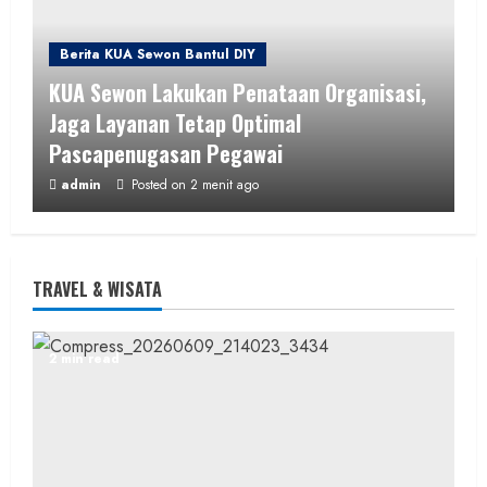
Berita KUA Sewon Bantul DIY
KUA Sewon Lakukan Penataan Organisasi,
Jaga Layanan Tetap Optimal
Pascapenugasan Pegawai
admin
Posted on 2 menit ago
2 min read
TRAVEL & WISATA
Berita Daerah
SOSIAL
2 min read
Di Tengah Kemarau Panjang dan Kendala
PDAM, Aksi Sosial Wartajogja dan Donatur
Penuhi Kebutuhan Air Warga
admin
Posted on 35 menit ago