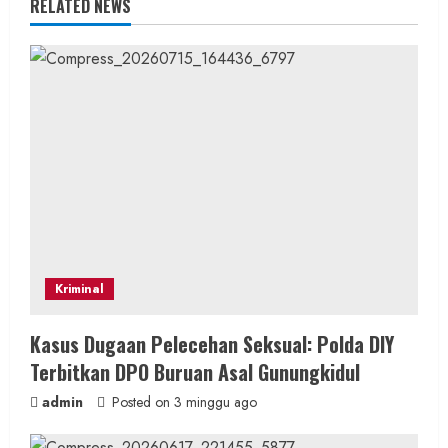
u
RELATED NEWS
e
R
e
a
d
i
n
Kriminal
g
Kasus Dugaan Pelecehan Seksual: Polda DIY
Terbitkan DPO Buruan Asal Gunungkidul
admin
Posted on 3 minggu ago