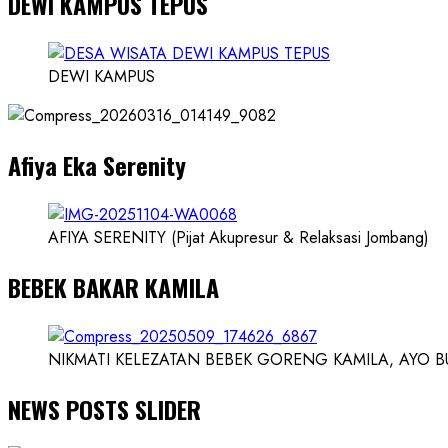
DEWI KAMPUS TEPUS
Founder
Konsep
Karnus
DEWI KAMPUS
dan
Dokter
dan
Afiya Eka Serenity
Ilmuwan
AFIYA SERENITY (Pijat Akupresur & Relaksasi Jombang)
BEBEK BAKAR KAMILA
NIKMATI KELEZATAN BEBEK GORENG KAMILA, AYO BUK
NEWS POSTS SLIDER