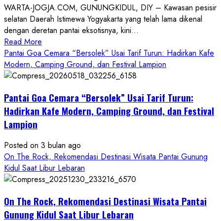
WARTA-JOGJA.COM, GUNUNGKIDUL, DIY – Kawasan pesisir
selatan Daerah Istimewa Yogyakarta yang telah lama dikenal
dengan deretan pantai eksotisnya, kini...
Read
Read More
more
Pantai Goa Cemara “Bersolek” Usai Tarif Turun: Hadirkan Kafe
about
Modern, Camping Ground, dan Festival Lampion
ON
THE
Pantai Goa Cemara “Bersolek” Usai Tarif Turun:
ROCK
Gunungkidul
Hadirkan Kafe Modern, Camping Ground, dan Festival
Hadirkan
Lampion
Konsep
Baru,
Posted on 3 bulan ago
Padukan
On The Rock, Rekomendasi Destinasi Wisata Pantai Gunung
Keindahan
Kidul Saat Libur Lebaran
Alam
dan
Wisata
On The Rock, Rekomendasi Destinasi Wisata Pantai
Kekinian
Gunung Kidul Saat Libur Lebaran