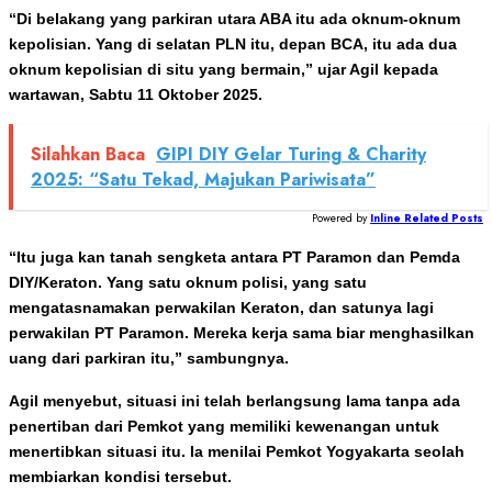
“Di belakang yang parkiran utara ABA itu ada oknum-oknum
kepolisian. Yang di selatan PLN itu, depan BCA, itu ada dua
oknum kepolisian di situ yang bermain,” ujar Agil kepada
wartawan, Sabtu 11 Oktober 2025.
Silahkan Baca
GIPI DIY Gelar Turing & Charity
2025: “Satu Tekad, Majukan Pariwisata”
Powered by
Inline Related Posts
“Itu juga kan tanah sengketa antara PT Paramon dan Pemda
DIY/Keraton. Yang satu oknum polisi, yang satu
mengatasnamakan perwakilan Keraton, dan satunya lagi
perwakilan PT Paramon. Mereka kerja sama biar menghasilkan
uang dari parkiran itu,” sambungnya.
Agil menyebut, situasi ini telah berlangsung lama tanpa ada
penertiban dari Pemkot yang memiliki kewenangan untuk
menertibkan situasi itu. Ia menilai Pemkot Yogyakarta seolah
membiarkan kondisi tersebut.