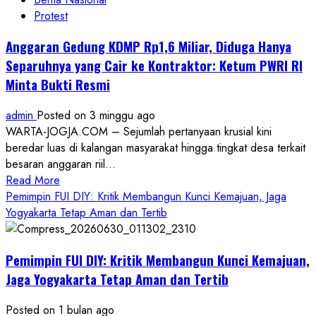
Protest
Anggaran Gedung KDMP Rp1,6 Miliar, Diduga Hanya
Separuhnya yang Cair ke Kontraktor: Ketum PWRI RI
Minta Bukti Resmi
admin
Posted on 3 minggu ago
WARTA-JOGJA.COM – Sejumlah pertanyaan krusial kini
beredar luas di kalangan masyarakat hingga tingkat desa terkait
besaran anggaran riil...
Read
Read More
more
Pemimpin FUI DIY: Kritik Membangun Kunci Kemajuan, Jaga
about
Yogyakarta Tetap Aman dan Tertib
Anggaran
Gedung
Pemimpin FUI DIY: Kritik Membangun Kunci Kemajuan,
KDMP
Rp1,6
Jaga Yogyakarta Tetap Aman dan Tertib
Miliar,
Diduga
Posted on 1 bulan ago