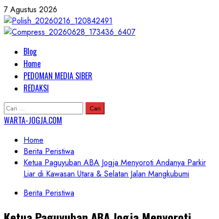
Skip
7 Agustus 2026
to
content
Primary
Blog
Menu
Home
PEDOMAN MEDIA SIBER
REDAKSI
Cari
untuk:
WARTA-JOGJA.COM
Home
Berita Peristiwa
Ketua Paguyuban ABA Jogja Menyoroti Andanya Parkir
Liar di Kawasan Utara & Selatan Jalan Mangkubumi
Berita Peristiwa
Ketua Paguyuban ABA Jogja Menyoroti