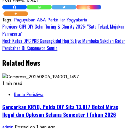
Post Views:
8,421
Tags:
Paguyuban ABA
Parkir liar
Yogyakarta
Continue
Previous:
GIPI DIY Gelar Turing & Charity 2025: “Satu Tekad, Majukan
Pariwisata”
Reading
Next:
Ketua DPC PKB Gunungkidul Haji Sutiyo Membuka Sekolah Kader
Perubahan Di Kapanewon Semin
Related News
1 min read
Berita Peristiwa
Gencarkan KRYD, Polda DIY Sita 13.817 Botol Miras
Ilegal dan Oplosan Selama Semester I Tahun 2026
admin
Posted on 1 hari ago