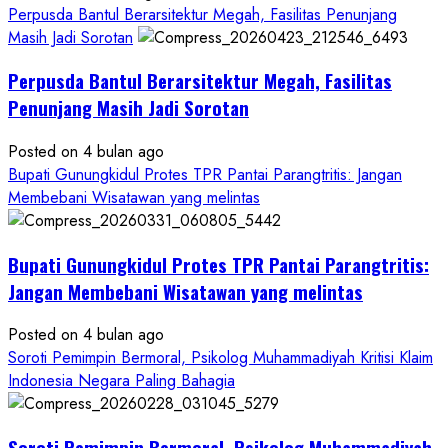
Hanya
Perpusda Bantul Berarsitektur Megah, Fasilitas Penunjang
Separuhnya
Masih Jadi Sorotan
yang
Perpusda Bantul Berarsitektur Megah, Fasilitas
Cair
ke
Penunjang Masih Jadi Sorotan
Kontraktor:
Posted on 4 bulan ago
Ketum
Bupati Gunungkidul Protes TPR Pantai Parangtritis: Jangan
PWRI
Membebani Wisatawan yang melintas
RI
Minta
Bukti
Bupati Gunungkidul Protes TPR Pantai Parangtritis:
Resmi
Jangan Membebani Wisatawan yang melintas
Posted on 4 bulan ago
Soroti Pemimpin Bermoral, Psikolog Muhammadiyah Kritisi Klaim
Indonesia Negara Paling Bahagia
Soroti Pemimpin Bermoral, Psikolog Muhammadiyah