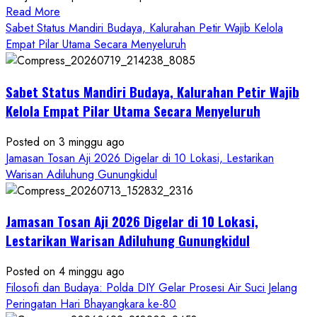
Read
Read More
more
Sabet Status Mandiri Budaya, Kalurahan Petir Wajib Kelola
about
Empat Pilar Utama Secara Menyeluruh
Dihadiri
Tokoh
Sabet Status Mandiri Budaya, Kalurahan Petir Wajib
Nasional,
Ruwatan
Kelola Empat Pilar Utama Secara Menyeluruh
Ageng
Petilasan
Posted on 3 minggu ago
Sendangwangi
Jamasan Tosan Aji 2026 Digelar di 10 Lokasi, Lestarikan
Mohon
Warisan Adiluhung Gunungkidul
Restu
Memayu
Jamasan Tosan Aji 2026 Digelar di 10 Lokasi,
Hayuning
Bawono
Lestarikan Warisan Adiluhung Gunungkidul
Posted on 4 minggu ago
Filosofi dan Budaya: Polda DIY Gelar Prosesi Air Suci Jelang
Peringatan Hari Bhayangkara ke-80