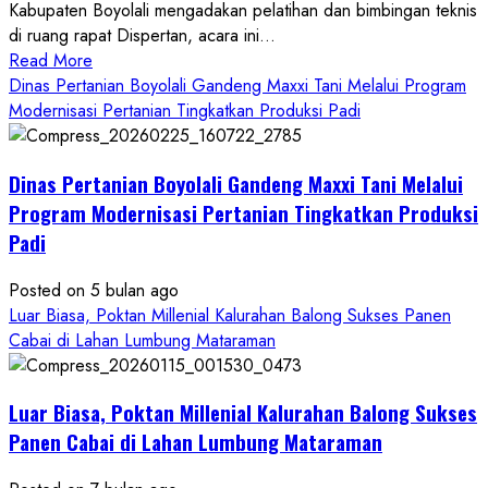
Kabupaten Boyolali mengadakan pelatihan dan bimbingan teknis
di ruang rapat Dispertan, acara ini...
Read
Read More
more
Dinas Pertanian Boyolali Gandeng Maxxi Tani Melalui Program
about
Modernisasi Pertanian Tingkatkan Produksi Padi
Dinas
Pertanian
Dinas Pertanian Boyolali Gandeng Maxxi Tani Melalui
Boyolali
Gelar
Program Modernisasi Pertanian Tingkatkan Produksi
Pelatihan
Padi
Budidaya
Singkong
Posted on 5 bulan ago
Wujudkan
Luar Biasa, Poktan Millenial Kalurahan Balong Sukses Panen
Ketahanan
Cabai di Lahan Lumbung Mataraman
Pangan
Kesejahteraan
Petani
Luar Biasa, Poktan Millenial Kalurahan Balong Sukses
Panen Cabai di Lahan Lumbung Mataraman