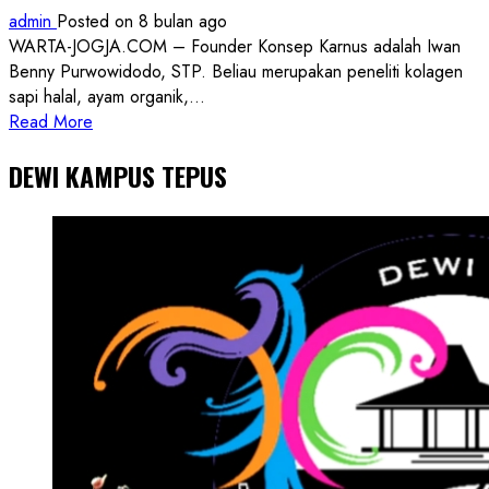
admin
Posted on 8 bulan ago
WARTA-JOGJA.COM – Founder Konsep Karnus adalah Iwan
Benny Purwowidodo, STP. Beliau merupakan peneliti kolagen
sapi halal, ayam organik,...
Read
Read More
more
DEWI KAMPUS TEPUS
about
Founder
Konsep
Karnus
dan
Dokter
dan
Ilmuwan