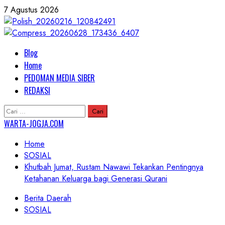
Skip
7 Agustus 2026
to
content
Primary
Blog
Menu
Home
PEDOMAN MEDIA SIBER
REDAKSI
Cari
untuk:
WARTA-JOGJA.COM
Home
SOSIAL
Khutbah Jumat, Rustam Nawawi Tekankan Pentingnya
Ketahanan Keluarga bagi Generasi Qurani
Berita Daerah
SOSIAL