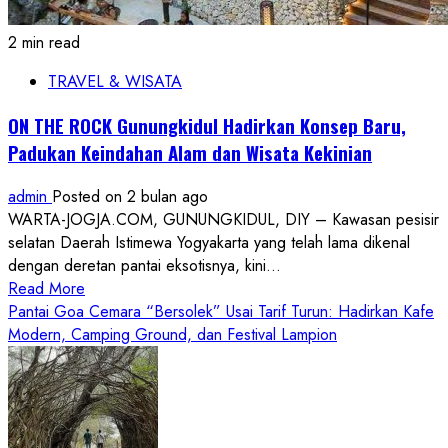
2 min read
TRAVEL & WISATA
ON THE ROCK Gunungkidul Hadirkan Konsep Baru,
Padukan Keindahan Alam dan Wisata Kekinian
admin
Posted on 2 bulan ago
WARTA-JOGJA.COM, GUNUNGKIDUL, DIY – Kawasan pesisir
selatan Daerah Istimewa Yogyakarta yang telah lama dikenal
dengan deretan pantai eksotisnya, kini...
Read
Read More
more
Pantai Goa Cemara “Bersolek” Usai Tarif Turun: Hadirkan Kafe
about
Modern, Camping Ground, dan Festival Lampion
ON
THE
ROCK
Gunungkidul