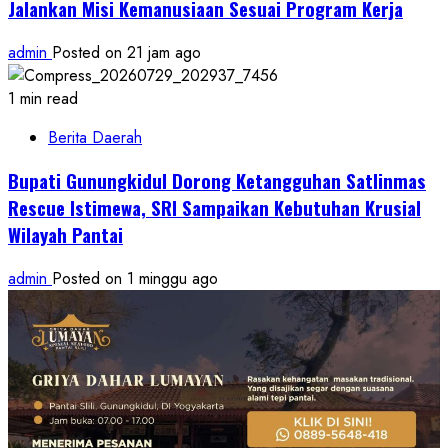
Jalankan Misi Kemanusiaan Sesuai Program Kerja
admin
Posted on 21 jam ago
1 min read
Berita Daerah
Bupati Gunungkidul Dorong Ketangguhan Satlinmas
Rescue Istimewa, SRI Sampaikan Kebutuhan Krusial
Wilayah Pantai
admin
Posted on 1 minggu ago