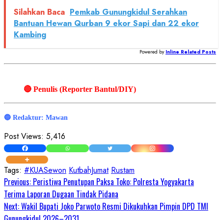
Silahkan Baca
Pemkab Gunungkidul Serahkan
Bantuan Hewan Qurban 9 ekor Sapi dan 22 ekor
Kambing
Powered by
Inline Related Posts
🔴 Penulis (Reporter Bantul/DIY)
🔵 Redaktur: Mawan
Post Views:
5,416
Tags:
#KUASewon
KutbahJumat
Rustam
Continue
Previous:
Peristiwa Penutupan Paksa Toko: Polresta Yogyakarta
Terima Laporan Dugaan Tindak Pidana
Reading
Next:
Wakil Bupati Joko Parwoto Resmi Dikukuhkan Pimpin DPD TMI
Gunungkidul 2026–2031