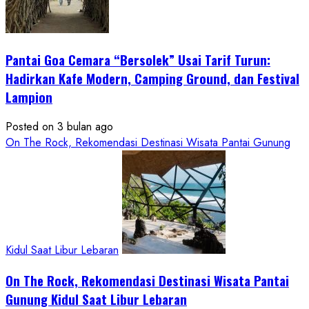
Hadirkan
Konsep
Baru,
Padukan
Pantai Goa Cemara “Bersolek” Usai Tarif Turun:
Keindahan
Hadirkan Kafe Modern, Camping Ground, dan Festival
Alam
Lampion
dan
Wisata
Posted on 3 bulan ago
Kekinian
On The Rock, Rekomendasi Destinasi Wisata Pantai Gunung
Kidul Saat Libur Lebaran
On The Rock, Rekomendasi Destinasi Wisata Pantai
Gunung Kidul Saat Libur Lebaran