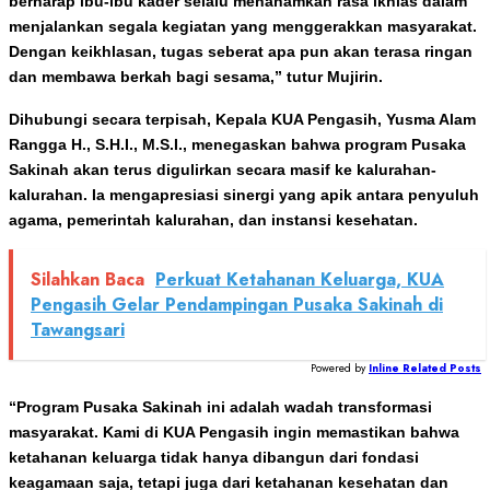
berharap ibu-ibu kader selalu menanamkan rasa ikhlas dalam
menjalankan segala kegiatan yang menggerakkan masyarakat.
Dengan keikhlasan, tugas seberat apa pun akan terasa ringan
dan membawa berkah bagi sesama,” tutur Mujirin.
Dihubungi secara terpisah, Kepala KUA Pengasih, Yusma Alam
Rangga H., S.H.I., M.S.I., menegaskan bahwa program Pusaka
Sakinah akan terus digulirkan secara masif ke kalurahan-
kalurahan. Ia mengapresiasi sinergi yang apik antara penyuluh
agama, pemerintah kalurahan, dan instansi kesehatan.
Silahkan Baca
Perkuat Ketahanan Keluarga, KUA
Pengasih Gelar Pendampingan Pusaka Sakinah di
Tawangsari
Powered by
Inline Related Posts
“Program Pusaka Sakinah ini adalah wadah transformasi
masyarakat. Kami di KUA Pengasih ingin memastikan bahwa
ketahanan keluarga tidak hanya dibangun dari fondasi
keagamaan saja, tetapi juga dari ketahanan kesehatan dan