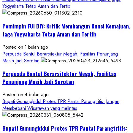
about
Yogyakarta Tetap Aman dan Tertib
Anggaran
Gedung
Pemimpin FUI DIY: Kritik Membangun Kunci Kemajuan,
KDMP
Rp1,6
Jaga Yogyakarta Tetap Aman dan Tertib
Miliar,
Diduga
Posted on 1 bulan ago
Hanya
Perpusda Bantul Berarsitektur Megah, Fasilitas Penunjang
Separuhnya
Masih Jadi Sorotan
yang
Perpusda Bantul Berarsitektur Megah, Fasilitas
Cair
ke
Penunjang Masih Jadi Sorotan
Kontraktor:
Posted on 4 bulan ago
Ketum
Bupati Gunungkidul Protes TPR Pantai Parangtritis: Jangan
PWRI
Membebani Wisatawan yang melintas
RI
Minta
Bukti
Bupati Gunungkidul Protes TPR Pantai Parangtritis:
Resmi