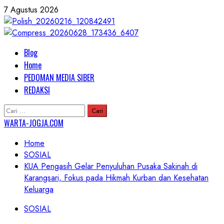
Skip
7 Agustus 2026
to
content
Primary
Blog
Menu
Home
PEDOMAN MEDIA SIBER
REDAKSI
Cari
untuk:
WARTA-JOGJA.COM
Home
SOSIAL
KUA Pengasih Gelar Penyuluhan Pusaka Sakinah di
Karangsari, Fokus pada Hikmah Kurban dan Kesehatan
Keluarga
SOSIAL