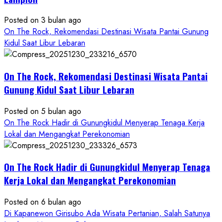
Konsep
Baru,
Posted on 3 bulan ago
Padukan
On The Rock, Rekomendasi Destinasi Wisata Pantai Gunung
Keindahan
Kidul Saat Libur Lebaran
Alam
dan
Wisata
On The Rock, Rekomendasi Destinasi Wisata Pantai
Kekinian
Gunung Kidul Saat Libur Lebaran
Posted on 5 bulan ago
On The Rock Hadir di Gunungkidul Menyerap Tenaga Kerja
Lokal dan Mengangkat Perekonomian
On The Rock Hadir di Gunungkidul Menyerap Tenaga
Kerja Lokal dan Mengangkat Perekonomian
Posted on 6 bulan ago
Di Kapanewon Girisubo Ada Wisata Pertanian, Salah Satunya