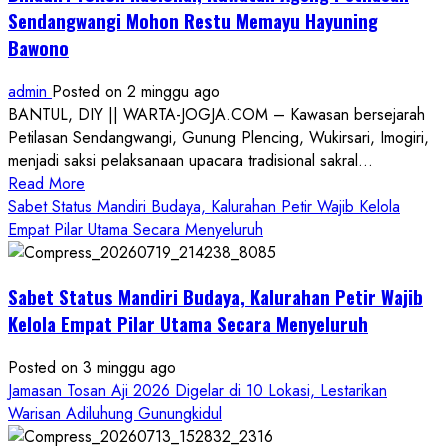
Sendangwangi Mohon Restu Memayu Hayuning
Bawono
admin
Posted on 2 minggu ago
BANTUL, DIY || WARTA-JOGJA.COM – Kawasan bersejarah
Petilasan Sendangwangi, Gunung Plencing, Wukirsari, Imogiri,
menjadi saksi pelaksanaan upacara tradisional sakral...
Read
Read More
more
Sabet Status Mandiri Budaya, Kalurahan Petir Wajib Kelola
about
Empat Pilar Utama Secara Menyeluruh
Dihadiri
Tokoh
Sabet Status Mandiri Budaya, Kalurahan Petir Wajib
Nasional,
Ruwatan
Kelola Empat Pilar Utama Secara Menyeluruh
Ageng
Petilasan
Posted on 3 minggu ago
Sendangwangi
Jamasan Tosan Aji 2026 Digelar di 10 Lokasi, Lestarikan
Mohon
Warisan Adiluhung Gunungkidul
Restu