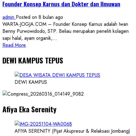
Founder Konsep Karnus dan Dokter dan Ilmuwan
admin
Posted on 8 bulan ago
WARTA-JOGJA.COM – Founder Konsep Karnus adalah Iwan
Benny Purwowidodo, STP. Beliau merupakan peneliti kolagen
sapi halal, ayam organik,...
Read
Read More
more
DEWI KAMPUS TEPUS
about
Founder
Konsep
Karnus
DEWI KAMPUS
dan
Dokter
dan
Afiya Eka Serenity
Ilmuwan
AFIYA SERENITY (Pijat Akupresur & Relaksasi Jombang)