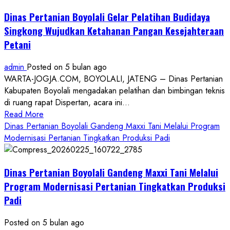
Dinas Pertanian Boyolali Gelar Pelatihan Budidaya
Singkong Wujudkan Ketahanan Pangan Kesejahteraan
Petani
admin
Posted on 5 bulan ago
WARTA-JOGJA.COM, BOYOLALI, JATENG – Dinas Pertanian
Kabupaten Boyolali mengadakan pelatihan dan bimbingan teknis
di ruang rapat Dispertan, acara ini...
Read
Read More
more
Dinas Pertanian Boyolali Gandeng Maxxi Tani Melalui Program
about
Modernisasi Pertanian Tingkatkan Produksi Padi
Dinas
Pertanian
Dinas Pertanian Boyolali Gandeng Maxxi Tani Melalui
Boyolali
Gelar
Program Modernisasi Pertanian Tingkatkan Produksi
Pelatihan
Padi
Budidaya
Singkong
Posted on 5 bulan ago