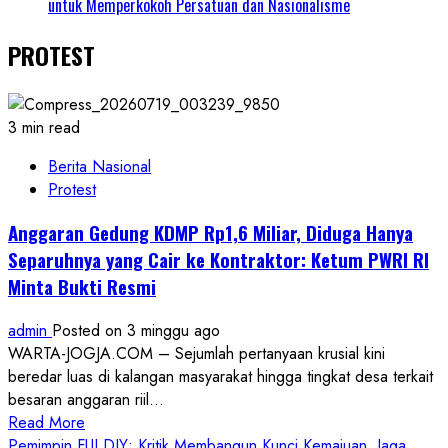
untuk Memperkokoh Persatuan dan Nasionalisme
PROTEST
3 min read
Berita Nasional
Protest
Anggaran Gedung KDMP Rp1,6 Miliar, Diduga Hanya
Separuhnya yang Cair ke Kontraktor: Ketum PWRI RI
Minta Bukti Resmi
admin
Posted on 3 minggu ago
WARTA-JOGJA.COM – Sejumlah pertanyaan krusial kini
beredar luas di kalangan masyarakat hingga tingkat desa terkait
besaran anggaran riil...
Read
Read More
more
Pemimpin FUI DIY: Kritik Membangun Kunci Kemajuan, Jaga