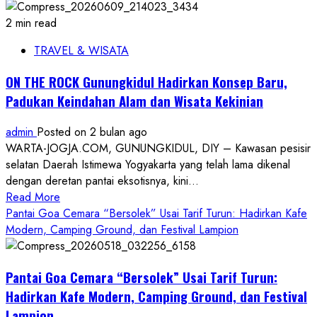
2 min read
TRAVEL & WISATA
ON THE ROCK Gunungkidul Hadirkan Konsep Baru,
Padukan Keindahan Alam dan Wisata Kekinian
admin
Posted on 2 bulan ago
WARTA-JOGJA.COM, GUNUNGKIDUL, DIY – Kawasan pesisir
selatan Daerah Istimewa Yogyakarta yang telah lama dikenal
dengan deretan pantai eksotisnya, kini...
Read
Read More
more
Pantai Goa Cemara “Bersolek” Usai Tarif Turun: Hadirkan Kafe
about
Modern, Camping Ground, dan Festival Lampion
ON
THE
Pantai Goa Cemara “Bersolek” Usai Tarif Turun:
ROCK
Gunungkidul
Hadirkan Kafe Modern, Camping Ground, dan Festival
Hadirkan
Lampion