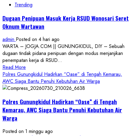
Trending
Dugaan Penipuan Masuk Kerja RSUD Wonosari Seret
Oknum Wartawan
admin
Posted on 4 hari ago
WARTA – JOGJA.COM || GUNUNGKIDUL, DIY – Sebuah
dugaan tindak pidana penipuan dengan modus menjanjikan
penempatan kerja di RSUD...
Read
Read More
more
Polres Gunungkidul Hadirkan “Oase” di Tengah Kemarau,
about
AWC Siaga Bantu Penuhi Kebutuhan Air Warga
Dugaan
Penipuan
Polres Gunungkidul Hadirkan “Oase” di Tengah
Masuk
Kerja
Kemarau, AWC Siaga Bantu Penuhi Kebutuhan Air
RSUD
Warga
Wonosari
Seret
Posted on 1 minggu ago