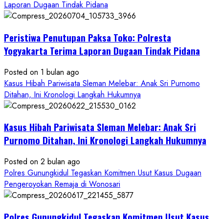
about
Laporan Dugaan Tindak Pidana
Kasus
Pelecehan
Peristiwa Penutupan Paksa Toko: Polresta
Anak
di
Yogyakarta Terima Laporan Dugaan Tindak Pidana
Bantul:
Aliansi
Posted on 1 bulan ago
Janji
Kasus Hibah Pariwisata Sleman Melebar: Anak Sri Purnomo
Kawal
Ditahan, Ini Kronologi Langkah Hukumnya
Proses
Hukum
Kasus Hibah Pariwisata Sleman Melebar: Anak Sri
Sampai
Tuntas
Purnomo Ditahan, Ini Kronologi Langkah Hukumnya
Posted on 2 bulan ago
Polres Gunungkidul Tegaskan Komitmen Usut Kasus Dugaan
Pengeroyokan Remaja di Wonosari
Polres Gunungkidul Tegaskan Komitmen Usut Kasus