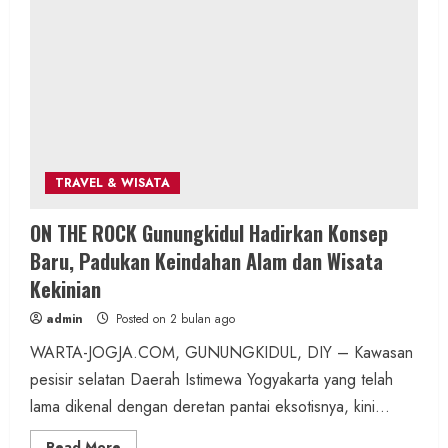
PDAM, Aksi Sosial Wartajogja dan Donatur
Penuhi Kebutuhan Air Warga
admin
Posted on 3 jam ago
2 min read
TRAVEL & WISATA
Berita Daerah
Kesehatan
ON THE ROCK Gunungkidul Hadirkan Konsep
ASI Lancar, Ibu Tenang: RSUD Wonosari dan
Baru, Padukan Keindahan Alam dan Wisata
Puskesmas Wonosari II Sediakan
Kekinian
Pendampingan Lengkap
admin
Posted on 2 bulan ago
admin
Posted on 4 jam ago
WARTA-JOGJA.COM, GUNUNGKIDUL, DIY – Kawasan
pesisir selatan Daerah Istimewa Yogyakarta yang telah
2 min read
lama dikenal dengan deretan pantai eksotisnya, kini...
Read
Read More