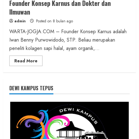
Founder Konsep Karnus dan Dokter dan
Ilmuwan
admin
Posted on 8 bulan ago
WARTA-JOGJA.COM – Founder Konsep Karnus adalah
Iwan Benny Purwowidodo, STP. Beliau merupakan
peneliti kolagen sapi halal, ayam organik,...
Read
Read More
more
about
Founder
Konsep
Karnus
dan
DEWI KAMPUS TEPUS
Dokter
dan
Ilmuwan