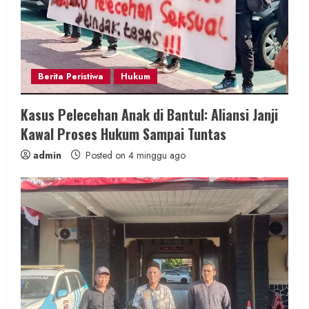
d
i
n
Berita Peristiwa
Hukum
g
Kasus Pelecehan Anak di Bantul: Aliansi Janji
Kawal Proses Hukum Sampai Tuntas
admin
Posted on 4 minggu ago