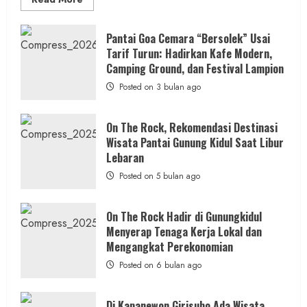
more
about
ON
THE
Pantai Goa Cemara “Bersolek” Usai
ROCK
Berita Daerah
Berita Peristiwa
Tarif Turun: Hadirkan Kafe Modern,
Gunungkidul
Hadirkan
Camping Ground, dan Festival Lampion
Warga Bangunharjo Amankan Pria
Konsep
Baru,
Posted on 3 bulan ago
Penyembunyi Sabu di Kemasan Kopi
Padukan
Keindahan
Alam
admin
Posted on 7 jam ago
dan
On The Rock, Rekomendasi Destinasi
Wisata
Wisata Pantai Gunung Kidul Saat Libur
Kekinian
2 min read
Lebaran
Posted on 5 bulan ago
On The Rock Hadir di Gunungkidul
Berita Daerah
Berita KUA Semugih, DIY
Menyerap Tenaga Kerja Lokal dan
KUA Pengasih Bersama PKH Edukasi
Mengangkat Perekonomian
Warga: Bahaya Judi Online dan Makna
Posted on 6 bulan ago
Mensyukuri Kemerdekaan
admin
Posted on 14 jam ago
Di Kapanewon Girisubo Ada Wisata