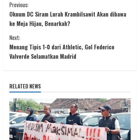
C
Previous:
Oknum DC Siram Lurah Krambilsawit Akan dibawa
o
ke Meja Hijau, Benarkah?
n
Next:
t
Menang Tipis 1-0 dari Athletic, Gol Federico
i
Valverde Selamatkan Madrid
n
u
RELATED NEWS
e
R
e
a