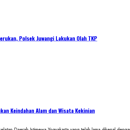
erukan, Polsek Juwangi Lakukan Olah TKP
kan Keindahan Alam dan Wisata Kekinian
 Daerah Istimewa Yogyakarta yang telah lama dikenal dengan de