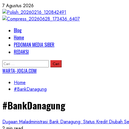
Skip
7 Agustus 2026
to
content
Primary
Blog
Menu
Home
PEDOMAN MEDIA SIBER
REDAKSI
Cari
untuk:
WARTA-JOGJA.COM
Home
#BankDanagung
#BankDanagung
Dugaan Maladministrasi Bank Danagung: Status Kredit Diubah Se
2 min read