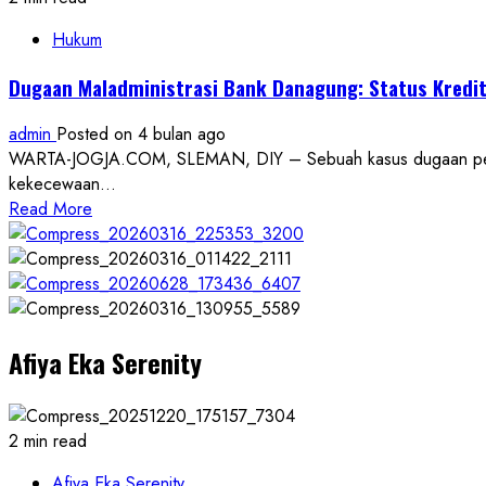
Hukum
Dugaan Maladministrasi Bank Danagung: Status Kredit
admin
Posted on 4 bulan ago
WARTA-JOGJA.COM, SLEMAN, DIY – Sebuah kasus dugaan penyi
kekecewaan...
Read
Read More
more
about
Dugaan
Maladministrasi
Bank
Afiya Eka Serenity
Danagung:
Status
Kredit
Diubah
2 min read
Sepihak,
Nasabah
Afiya Eka Serenity