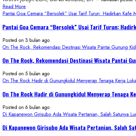
Read
Read More
more
Pantai Goa Cemara “Bersolek” Usai Tarif Turun: Hadirkan Kafe
about
Pantai Goa Cemara “Bersolek” Usai Tarif Turun: Hadir
ON
THE
Posted on 3 bulan ago
ROCK
On The Rock, Rekomendasi Destinasi Wisata Pantai Gunung Kidu
Gunungkidul
Hadirkan
On The Rock, Rekomendasi Destinasi Wisata Pantai Gu
Konsep
Baru,
Posted on 5 bulan ago
Padukan
On The Rock Hadir di Gunungkidul Menyerap Tenaga Kerja Lok
Keindahan
Alam
On The Rock Hadir di Gunungkidul Menyerap Tenaga K
dan
Wisata
Posted on 6 bulan ago
Kekinian
Di Kapanewon Girisubo Ada Wisata Pertanian, Salah Satunya 
Di Kapanewon Girisubo Ada Wisata Pertanian, Salah 