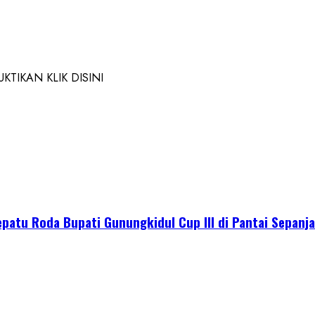
TIKAN KLIK DISINI
epatu Roda Bupati Gunungkidul Cup III di Pantai Sepanj