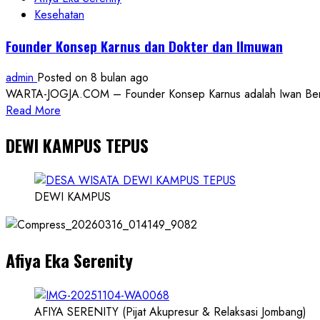
Rugi
Kesehatan
Jutaan
Founder Konsep Karnus dan Dokter dan Ilmuwan
admin
Posted on 8 bulan ago
WARTA-JOGJA.COM – Founder Konsep Karnus adalah Iwan Benny P
Read
Read More
more
DEWI KAMPUS TEPUS
about
Founder
Konsep
Karnus
DEWI KAMPUS
dan
Dokter
dan
Afiya Eka Serenity
Ilmuwan
AFIYA SERENITY (Pijat Akupresur & Relaksasi Jombang)