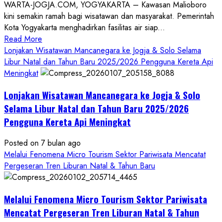
WARTA-JOGJA.COM, YOGYAKARTA – Kawasan Malioboro
kini semakin ramah bagi wisatawan dan masyarakat. Pemerintah
Kota Yogyakarta menghadirkan fasilitas air siap...
Read
Read More
more
Lonjakan Wisatawan Mancanegara ke Jogja & Solo Selama
about
Libur Natal dan Tahun Baru 2025/2026 Pengguna Kereta Api
Malioboro
Meningkat
Semakin
Lonjakan Wisatawan Mancanegara ke Jogja & Solo
Ramah,
Sajikan
Selama Libur Natal dan Tahun Baru 2025/2026
Fasilitas
Pengguna Kereta Api Meningkat
Air
Siap
Posted on 7 bulan ago
Minum
Melalui Fenomena Micro Tourism Sektor Pariwisata Mencatat
Gratis
Pergeseran Tren Liburan Natal & Tahun Baru
Bagi
Wisatawan
&
Melalui Fenomena Micro Tourism Sektor Pariwisata
Masyarakat
Mencatat Pergeseran Tren Liburan Natal & Tahun