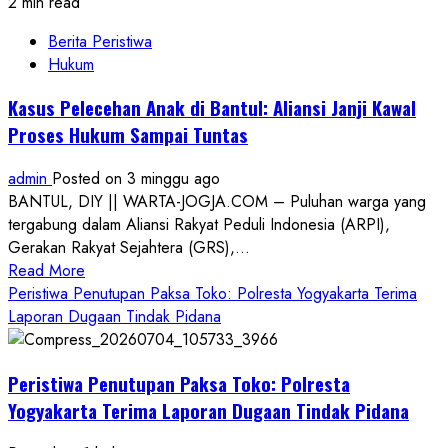
2 min read
Berita Peristiwa
Hukum
Kasus Pelecehan Anak di Bantul: Aliansi Janji Kawal
Proses Hukum Sampai Tuntas
admin
Posted on 3 minggu ago
BANTUL, DIY || WARTA-JOGJA.COM – Puluhan warga yang
tergabung dalam Aliansi Rakyat Peduli Indonesia (ARPI),
Gerakan Rakyat Sejahtera (GRS),...
Read
Read More
more
Peristiwa Penutupan Paksa Toko: Polresta Yogyakarta Terima
about
Laporan Dugaan Tindak Pidana
Kasus
Pelecehan
Peristiwa Penutupan Paksa Toko: Polresta
Anak
di
Yogyakarta Terima Laporan Dugaan Tindak Pidana
Bantul: