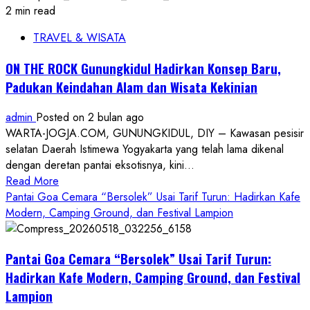
2 min read
TRAVEL & WISATA
ON THE ROCK Gunungkidul Hadirkan Konsep Baru,
Padukan Keindahan Alam dan Wisata Kekinian
admin
Posted on 2 bulan ago
WARTA-JOGJA.COM, GUNUNGKIDUL, DIY – Kawasan pesisir
selatan Daerah Istimewa Yogyakarta yang telah lama dikenal
dengan deretan pantai eksotisnya, kini...
Read
Read More
more
Pantai Goa Cemara “Bersolek” Usai Tarif Turun: Hadirkan Kafe
about
Modern, Camping Ground, dan Festival Lampion
ON
THE
Pantai Goa Cemara “Bersolek” Usai Tarif Turun:
ROCK
Gunungkidul
Hadirkan Kafe Modern, Camping Ground, dan Festival
Hadirkan
Lampion
Konsep