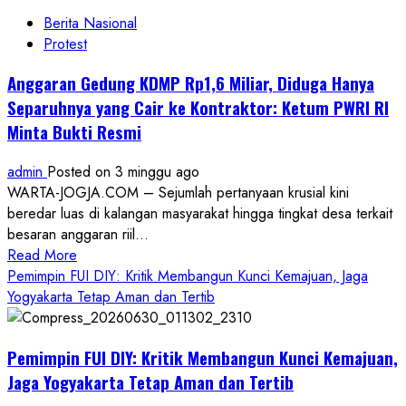
Berita Nasional
Protest
Anggaran Gedung KDMP Rp1,6 Miliar, Diduga Hanya
Separuhnya yang Cair ke Kontraktor: Ketum PWRI RI
Minta Bukti Resmi
admin
Posted on 3 minggu ago
WARTA-JOGJA.COM – Sejumlah pertanyaan krusial kini
beredar luas di kalangan masyarakat hingga tingkat desa terkait
besaran anggaran riil...
Read
Read More
more
Pemimpin FUI DIY: Kritik Membangun Kunci Kemajuan, Jaga
about
Yogyakarta Tetap Aman dan Tertib
Anggaran
Gedung
Pemimpin FUI DIY: Kritik Membangun Kunci Kemajuan,
KDMP
Rp1,6
Jaga Yogyakarta Tetap Aman dan Tertib
Miliar,