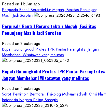
Diduga
Posted on 1 bulan ago
Hanya
Perpusda Bantul Berarsitektur Megah, Fasilitas Penunjang
Separuhnya
Masih Jadi Sorotan
yang
Perpusda Bantul Berarsitektur Megah, Fasilitas
Cair
ke
Penunjang Masih Jadi Sorotan
Kontraktor:
Posted on 3 bulan ago
Ketum
Bupati Gunungkidul Protes TPR Pantai Parangtritis: Jangan
PWRI
Membebani Wisatawan yang melintas
RI
Minta
Bukti
Bupati Gunungkidul Protes TPR Pantai Parangtritis:
Resmi
Jangan Membebani Wisatawan yang melintas
Posted on 4 bulan ago
Soroti Pemimpin Bermoral, Psikolog Muhammadiyah Kritisi Klaim
Indonesia Negara Paling Bahagia