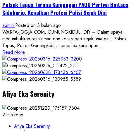
Tumbang
Polsek Tepus Terima Kunjungan PAUD Pertiwi Bintaos
Menimpa
Sidoharjo, Kenalkan Profesi Polisi Sejak Dini
Rumah
Carik
admin
Posted on 3 bulan ago
Purwodadi,
WARTA-JOGJA.COM, GUNUNGKIDUL, DIY – Dalam upaya
Tidak
menumbuhkan rasa aman dan keakraban sejak usia dini, Polsek
Ada
Tepus, Polres Gunungkidul, menerima kunjungan...
Korban
Read
Read More
Jiwa
more
about
Polsek
Tepus
Terima
Afiya Eka Serenity
Kunjungan
PAUD
Pertiwi
Bintaos
2 min read
Sidoharjo,
Kenalkan
Afiya Eka Serenity