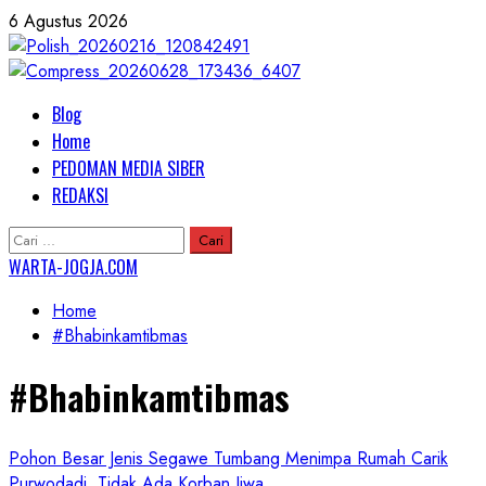
Skip
6 Agustus 2026
to
content
Primary
Blog
Menu
Home
PEDOMAN MEDIA SIBER
REDAKSI
Cari
untuk:
WARTA-JOGJA.COM
Home
#Bhabinkamtibmas
#Bhabinkamtibmas
Pohon Besar Jenis Segawe Tumbang Menimpa Rumah Carik
Purwodadi, Tidak Ada Korban Jiwa