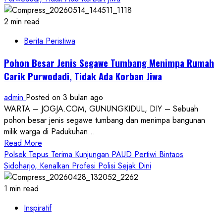
2 min read
Berita Peristiwa
Pohon Besar Jenis Segawe Tumbang Menimpa Rumah
Carik Purwodadi, Tidak Ada Korban Jiwa
admin
Posted on 3 bulan ago
WARTA – JOGJA.COM, GUNUNGKIDUL, DIY – Sebuah
pohon besar jenis segawe tumbang dan menimpa bangunan
milik warga di Padukuhan...
Read
Read More
more
Polsek Tepus Terima Kunjungan PAUD Pertiwi Bintaos
about
Sidoharjo, Kenalkan Profesi Polisi Sejak Dini
Pohon
Besar
1 min read
Jenis
Inspiratif
Segawe