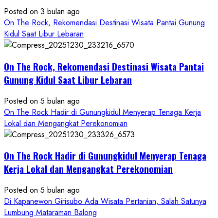
Baru,
Posted on 3 bulan ago
Padukan
On The Rock, Rekomendasi Destinasi Wisata Pantai Gunung
Keindahan
Kidul Saat Libur Lebaran
Alam
dan
Wisata
On The Rock, Rekomendasi Destinasi Wisata Pantai
Kekinian
Gunung Kidul Saat Libur Lebaran
Posted on 5 bulan ago
On The Rock Hadir di Gunungkidul Menyerap Tenaga Kerja
Lokal dan Mengangkat Perekonomian
On The Rock Hadir di Gunungkidul Menyerap Tenaga
Kerja Lokal dan Mengangkat Perekonomian
Posted on 5 bulan ago
Di Kapanewon Girisubo Ada Wisata Pertanian, Salah Satunya
Lumbung Mataraman Balong