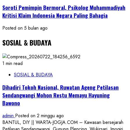
Soroti Pemimpin Bermoral, Psikolog Muhammadiyah
Kritisi Klaim Indonesia Negara Paling Bahagia
Posted on 5 bulan ago
SOSIAL & BUDAYA
1 min read
SOSIAL & BUDAYA
Dihadiri Tokoh Nasional, Ruwatan Ageng Petilasan
Sendangwangi Mohon Restu Memayu Hayuning
Bawono
admin
Posted on 2 minggu ago
BANTUL, DIY || WARTA-JOGJA.COM – Kawasan bersejarah
Petilasan Sendangwangi, Gunung Plencing, Wukirsari, Imogiri,