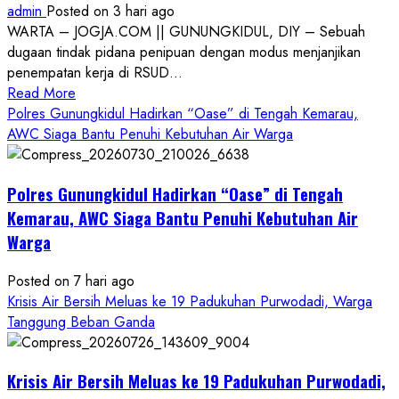
admin
Posted on 3 hari ago
WARTA – JOGJA.COM || GUNUNGKIDUL, DIY – Sebuah
dugaan tindak pidana penipuan dengan modus menjanjikan
penempatan kerja di RSUD...
Read
Read More
more
Polres Gunungkidul Hadirkan “Oase” di Tengah Kemarau,
about
AWC Siaga Bantu Penuhi Kebutuhan Air Warga
Dugaan
Penipuan
Polres Gunungkidul Hadirkan “Oase” di Tengah
Masuk
Kerja
Kemarau, AWC Siaga Bantu Penuhi Kebutuhan Air
RSUD
Warga
Wonosari
Seret
Posted on 7 hari ago
Oknum
Krisis Air Bersih Meluas ke 19 Padukuhan Purwodadi, Warga
Wartawan
Tanggung Beban Ganda
Krisis Air Bersih Meluas ke 19 Padukuhan Purwodadi,