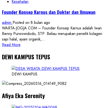
Profesi
Kesehatan
Polisi
Founder Konsep Karnus dan Dokter dan Ilmuwan
Sejak
Dini
admin
Posted on 8 bulan ago
WARTA-JOGJA.COM – Founder Konsep Karnus adalah Iwan
Benny Purwowidodo, STP. Beliau merupakan peneliti kolagen
sapi halal, ayam organik,...
Read
Read More
more
DEWI KAMPUS TEPUS
about
Founder
Konsep
Karnus
DEWI KAMPUS
dan
Dokter
dan
Afiya Eka Serenity
Ilmuwan