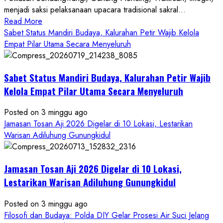
menjadi saksi pelaksanaan upacara tradisional sakral...
Read
Read More
more
Sabet Status Mandiri Budaya, Kalurahan Petir Wajib Kelola
about
Empat Pilar Utama Secara Menyeluruh
Dihadiri
Tokoh
Sabet Status Mandiri Budaya, Kalurahan Petir Wajib
Nasional,
Ruwatan
Kelola Empat Pilar Utama Secara Menyeluruh
Ageng
Petilasan
Posted on 3 minggu ago
Sendangwangi
Jamasan Tosan Aji 2026 Digelar di 10 Lokasi, Lestarikan
Mohon
Warisan Adiluhung Gunungkidul
Restu
Memayu
Jamasan Tosan Aji 2026 Digelar di 10 Lokasi,
Hayuning
Bawono
Lestarikan Warisan Adiluhung Gunungkidul
Posted on 3 minggu ago
Filosofi dan Budaya: Polda DIY Gelar Prosesi Air Suci Jelang