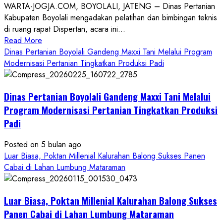
WARTA-JOGJA.COM, BOYOLALI, JATENG – Dinas Pertanian
Kabupaten Boyolali mengadakan pelatihan dan bimbingan teknis
di ruang rapat Dispertan, acara ini...
Read
Read More
more
Dinas Pertanian Boyolali Gandeng Maxxi Tani Melalui Program
about
Modernisasi Pertanian Tingkatkan Produksi Padi
Dinas
Pertanian
Dinas Pertanian Boyolali Gandeng Maxxi Tani Melalui
Boyolali
Gelar
Program Modernisasi Pertanian Tingkatkan Produksi
Pelatihan
Padi
Budidaya
Singkong
Posted on 5 bulan ago
Wujudkan
Luar Biasa, Poktan Millenial Kalurahan Balong Sukses Panen
Ketahanan
Cabai di Lahan Lumbung Mataraman
Pangan
Kesejahteraan
Petani
Luar Biasa, Poktan Millenial Kalurahan Balong Sukses
Panen Cabai di Lahan Lumbung Mataraman