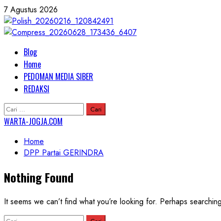
Skip
7 Agustus 2026
to
content
Primary
Blog
Menu
Home
PEDOMAN MEDIA SIBER
REDAKSI
Cari
untuk:
WARTA-JOGJA.COM
Home
DPP Partai GERINDRA
Nothing Found
It seems we can’t find what you’re looking for. Perhaps searchin
Cari