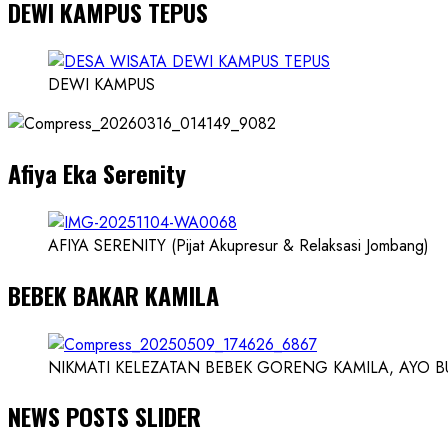
DEWI KAMPUS TEPUS
about
Founder
Konsep
Karnus
DEWI KAMPUS
dan
Dokter
dan
Afiya Eka Serenity
Ilmuwan
AFIYA SERENITY (Pijat Akupresur & Relaksasi Jombang)
BEBEK BAKAR KAMILA
NIKMATI KELEZATAN BEBEK GORENG KAMILA, AYO BUK
NEWS POSTS SLIDER