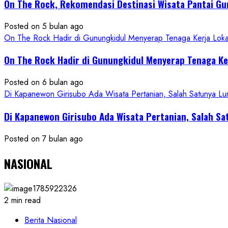
On The Rock, Rekomendasi Destinasi Wisata Pantai Gu
Konsep
Baru,
Posted on 5 bulan ago
Padukan
On The Rock Hadir di Gunungkidul Menyerap Tenaga Kerja Lok
Keindahan
Alam
On The Rock Hadir di Gunungkidul Menyerap Tenaga K
dan
Wisata
Posted on 6 bulan ago
Kekinian
Di Kapanewon Girisubo Ada Wisata Pertanian, Salah Satunya 
Di Kapanewon Girisubo Ada Wisata Pertanian, Salah 
Posted on 7 bulan ago
NASIONAL
2 min read
Berita Nasional