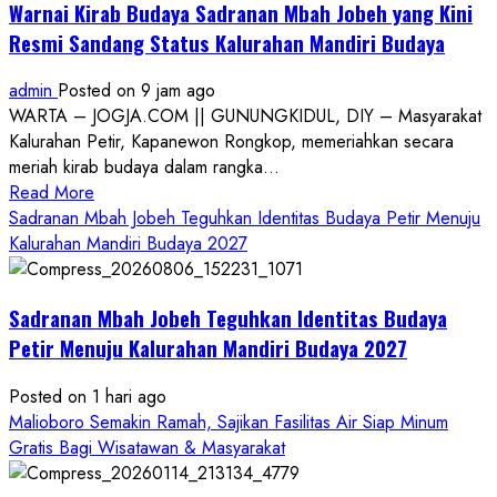
Warnai Kirab Budaya Sadranan Mbah Jobeh yang Kini
Resmi Sandang Status Kalurahan Mandiri Budaya
admin
Posted on 9 jam ago
WARTA – JOGJA.COM || GUNUNGKIDUL, DIY – Masyarakat
Kalurahan Petir, Kapanewon Rongkop, memeriahkan secara
meriah kirab budaya dalam rangka...
Read
Read More
more
Sadranan Mbah Jobeh Teguhkan Identitas Budaya Petir Menuju
about
Kalurahan Mandiri Budaya 2027
Bersama
Bupati
Sadranan Mbah Jobeh Teguhkan Identitas Budaya
Gunungkidul
Antusiasme
Petir Menuju Kalurahan Mandiri Budaya 2027
Warga
Warnai
Posted on 1 hari ago
Kirab
Malioboro Semakin Ramah, Sajikan Fasilitas Air Siap Minum
Budaya
Gratis Bagi Wisatawan & Masyarakat
Sadranan