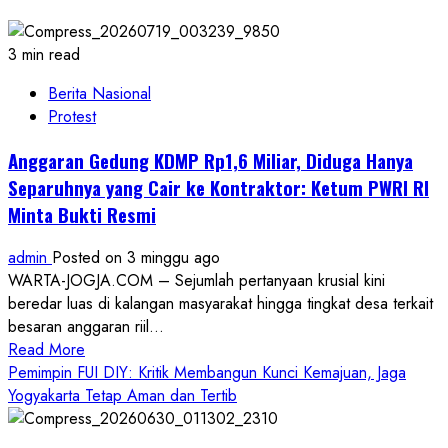
3 min read
Berita Nasional
Protest
Anggaran Gedung KDMP Rp1,6 Miliar, Diduga Hanya
Separuhnya yang Cair ke Kontraktor: Ketum PWRI RI
Minta Bukti Resmi
admin
Posted on 3 minggu ago
WARTA-JOGJA.COM – Sejumlah pertanyaan krusial kini
beredar luas di kalangan masyarakat hingga tingkat desa terkait
besaran anggaran riil...
Read
Read More
more
Pemimpin FUI DIY: Kritik Membangun Kunci Kemajuan, Jaga
about
Yogyakarta Tetap Aman dan Tertib
Anggaran
Gedung