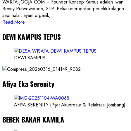
WARTA-JOGJA.COM – Founder Konsep Karnus adalah Iwan
Benny Purwowidodo, STP. Beliau merupakan peneliti kolagen
sapi halal, ayam organik,...
Read
Read More
more
DEWI KAMPUS TEPUS
about
Founder
Konsep
Karnus
DEWI KAMPUS
dan
Dokter
dan
Afiya Eka Serenity
Ilmuwan
AFIYA SERENITY (Pijat Akupresur & Relaksasi Jombang)
BEBEK BAKAR KAMILA