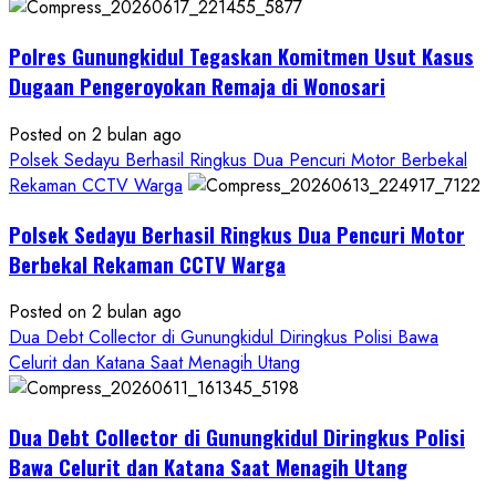
Kasus
Dugaan
Polres Gunungkidul Tegaskan Komitmen Usut Kasus
Pelecehan
Seksual:
Dugaan Pengeroyokan Remaja di Wonosari
Polda
DIY
Posted on 2 bulan ago
Terbitkan
Polsek Sedayu Berhasil Ringkus Dua Pencuri Motor Berbekal
DPO
Rekaman CCTV Warga
Buruan
Polsek Sedayu Berhasil Ringkus Dua Pencuri Motor
Asal
Gunungkidul
Berbekal Rekaman CCTV Warga
Posted on 2 bulan ago
Dua Debt Collector di Gunungkidul Diringkus Polisi Bawa
Celurit dan Katana Saat Menagih Utang
Dua Debt Collector di Gunungkidul Diringkus Polisi
Bawa Celurit dan Katana Saat Menagih Utang