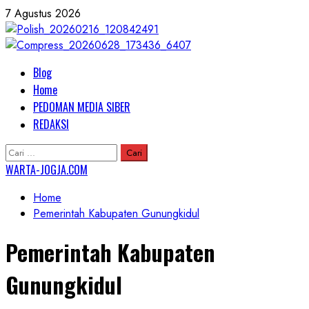
Skip
7 Agustus 2026
to
content
Primary
Blog
Menu
Home
PEDOMAN MEDIA SIBER
REDAKSI
Cari
untuk:
WARTA-JOGJA.COM
Home
Pemerintah Kabupaten Gunungkidul
Pemerintah Kabupaten
Gunungkidul