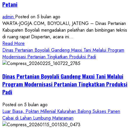
Petani
admin
Posted on 5 bulan ago
WARTA-JOGJA.COM, BOYOLALI, JATENG – Dinas Pertanian
Kabupaten Boyolali mengadakan pelatihan dan bimbingan teknis
di ruang rapat Dispertan, acara ini...
Read
Read More
more
Dinas Pertanian Boyolali Gandeng Maxxi Tani Melalui Program
about
Modernisasi Pertanian Tingkatkan Produksi Padi
Dinas
Pertanian
Dinas Pertanian Boyolali Gandeng Maxxi Tani Melalui
Boyolali
Gelar
Program Modernisasi Pertanian Tingkatkan Produksi
Pelatihan
Padi
Budidaya
Singkong
Posted on 5 bulan ago
Wujudkan
Luar Biasa, Poktan Millenial Kalurahan Balong Sukses Panen
Ketahanan
Cabai di Lahan Lumbung Mataraman
Pangan
Kesejahteraan