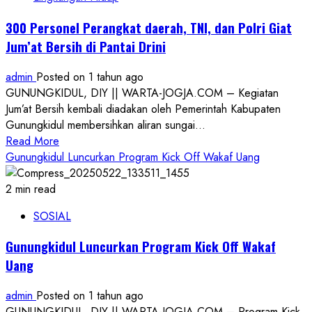
Ikuti
Kegiatan
300 Personel Perangkat daerah, TNI, dan Polri Giat
Kolaborasi
Jum’at Bersih di Pantai Drini
Jumat
Bersih
admin
Posted on 1 tahun ago
di
GUNUNGKIDUL, DIY || WARTA-JOGJA.COM – Kegiatan
Kali
Jum’at Bersih kembali diadakan oleh Pemerintah Kabupaten
Gandu
Gunungkidul membersihkan aliran sungai...
Read
Read More
more
Gunungkidul Luncurkan Program Kick Off Wakaf Uang
about
300
2 min read
Personel
SOSIAL
Perangkat
daerah,
Gunungkidul Luncurkan Program Kick Off Wakaf
TNI,
Uang
dan
Polri
admin
Posted on 1 tahun ago
Giat
GUNUNGKIDUL, DIY || WARTA-JOGJA.COM – Program Kick