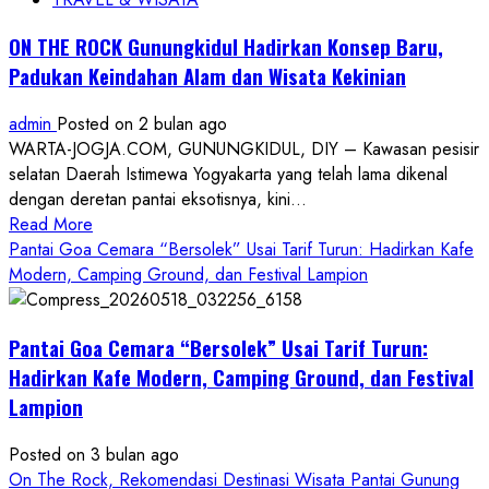
ON THE ROCK Gunungkidul Hadirkan Konsep Baru,
Padukan Keindahan Alam dan Wisata Kekinian
admin
Posted on 2 bulan ago
WARTA-JOGJA.COM, GUNUNGKIDUL, DIY – Kawasan pesisir
selatan Daerah Istimewa Yogyakarta yang telah lama dikenal
dengan deretan pantai eksotisnya, kini...
Read
Read More
more
Pantai Goa Cemara “Bersolek” Usai Tarif Turun: Hadirkan Kafe
about
Modern, Camping Ground, dan Festival Lampion
ON
THE
Pantai Goa Cemara “Bersolek” Usai Tarif Turun:
ROCK
Gunungkidul
Hadirkan Kafe Modern, Camping Ground, dan Festival
Hadirkan
Lampion
Konsep
Baru,
Posted on 3 bulan ago
Padukan
On The Rock, Rekomendasi Destinasi Wisata Pantai Gunung