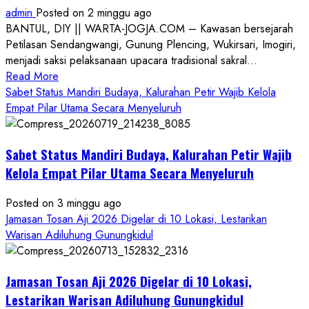
admin
Posted on 2 minggu ago
BANTUL, DIY || WARTA-JOGJA.COM – Kawasan bersejarah
Petilasan Sendangwangi, Gunung Plencing, Wukirsari, Imogiri,
menjadi saksi pelaksanaan upacara tradisional sakral...
Read
Read More
more
Sabet Status Mandiri Budaya, Kalurahan Petir Wajib Kelola
about
Empat Pilar Utama Secara Menyeluruh
Dihadiri
Tokoh
Sabet Status Mandiri Budaya, Kalurahan Petir Wajib
Nasional,
Ruwatan
Kelola Empat Pilar Utama Secara Menyeluruh
Ageng
Petilasan
Posted on 3 minggu ago
Sendangwangi
Jamasan Tosan Aji 2026 Digelar di 10 Lokasi, Lestarikan
Mohon
Warisan Adiluhung Gunungkidul
Restu
Memayu
Jamasan Tosan Aji 2026 Digelar di 10 Lokasi,
Hayuning
Bawono
Lestarikan Warisan Adiluhung Gunungkidul