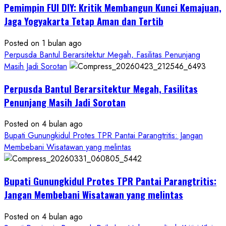
Pemimpin FUI DIY: Kritik Membangun Kunci Kemajuan,
KDMP
Rp1,6
Jaga Yogyakarta Tetap Aman dan Tertib
Miliar,
Diduga
Posted on 1 bulan ago
Hanya
Perpusda Bantul Berarsitektur Megah, Fasilitas Penunjang
Separuhnya
Masih Jadi Sorotan
yang
Perpusda Bantul Berarsitektur Megah, Fasilitas
Cair
ke
Penunjang Masih Jadi Sorotan
Kontraktor:
Posted on 4 bulan ago
Ketum
Bupati Gunungkidul Protes TPR Pantai Parangtritis: Jangan
PWRI
Membebani Wisatawan yang melintas
RI
Minta
Bukti
Bupati Gunungkidul Protes TPR Pantai Parangtritis:
Resmi
Jangan Membebani Wisatawan yang melintas
Posted on 4 bulan ago