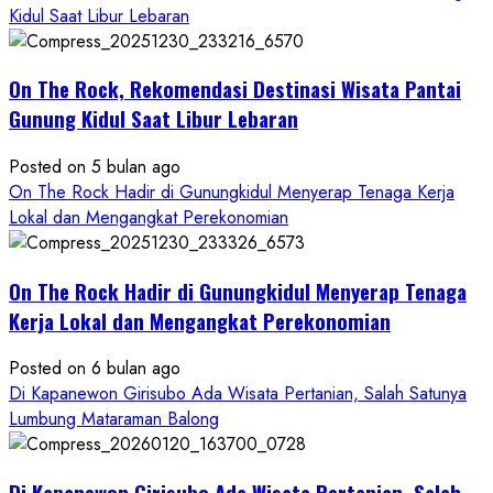
Keindahan
Kidul Saat Libur Lebaran
Alam
dan
Wisata
On The Rock, Rekomendasi Destinasi Wisata Pantai
Kekinian
Gunung Kidul Saat Libur Lebaran
Posted on 5 bulan ago
On The Rock Hadir di Gunungkidul Menyerap Tenaga Kerja
Lokal dan Mengangkat Perekonomian
On The Rock Hadir di Gunungkidul Menyerap Tenaga
Kerja Lokal dan Mengangkat Perekonomian
Posted on 6 bulan ago
Di Kapanewon Girisubo Ada Wisata Pertanian, Salah Satunya
Lumbung Mataraman Balong
Di Kapanewon Girisubo Ada Wisata Pertanian, Salah